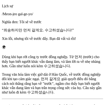
Lịch sự
/
Meon-jeo gal-ge-yo
/
Nghĩa đen
:
Tôi sẽ về trước
“
죄송하지만 먼저 갈게요. 수고하셨습니다!
”
Xin lỗi, nhưng tôi về trước đây. Bạn đã vất vả rồi!
🌍
Dùng khi bạn rời công ty trước đồng nghiệp. Từ 먼저 (trước) cho
thấy bạn biết người khác vẫn đang làm, và làm lời ra về nhẹ nhàng
hơn. Gần như luôn nói kèm 수고하셨습니다.
Trong văn hóa làm việc giờ dài ở Hàn Quốc, về trước đồng nghiệp
đôi khi tạo cảm giác ngại. 먼저 갈게요 giải quyết điều đó bằng
cách nói thẳng rằng bạn về "trước", ngầm cho thấy bạn biết người
khác vẫn đang làm và bạn trân trọng công sức của họ. Câu này gần
như luôn đi kèm 수고하셨습니다.