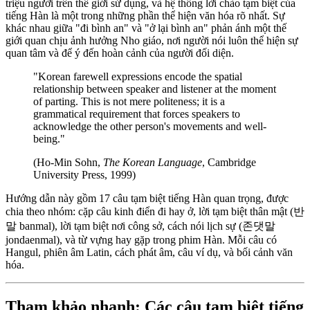
triệu người trên thế giới sử dụng, và hệ thống lời chào tạm biệt của
tiếng Hàn là một trong những phần thể hiện văn hóa rõ nhất. Sự
khác nhau giữa "đi bình an" và "ở lại bình an" phản ánh một thế
giới quan chịu ảnh hưởng Nho giáo, nơi người nói luôn thể hiện sự
quan tâm và để ý đến hoàn cảnh của người đối diện.
"Korean farewell expressions encode the spatial
relationship between speaker and listener at the moment
of parting. This is not mere politeness; it is a
grammatical requirement that forces speakers to
acknowledge the other person's movements and well-
being."
(Ho-Min Sohn,
The Korean Language
, Cambridge
University Press, 1999)
Hướng dẫn này gồm 17 câu tạm biệt tiếng Hàn quan trọng, được
chia theo nhóm: cặp câu kinh điển đi hay ở, lời tạm biệt thân mật (반
말 banmal), lời tạm biệt nơi công sở, cách nói lịch sự (존댓말
jondaenmal), và từ vựng hay gặp trong phim Hàn. Mỗi câu có
Hangul, phiên âm Latin, cách phát âm, câu ví dụ, và bối cảnh văn
hóa.
Tham khảo nhanh: Các câu tạm biệt tiếng