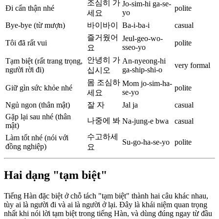
조심히 가
Jo-sim-hi ga-se-
Đi cẩn thận nhé
polite
yo
세요
Bye-bye (từ mượn)
바이바이
Ba-i-ba-i
casual
즐거웠어
Jeul-geo-wo-
Tôi đã rất vui
polite
sseo-yo
요
안녕히 가
Tạm biệt (rất trang trọng,
An-nyeong-hi
very formal
người rời đi)
ga-ship-shi-o
십시오
몸 조심하
Mom jo-sim-ha-
Giữ gìn sức khỏe nhé
polite
se-yo
세요
Ngủ ngon (thân mật)
잘 자
Jal ja
casual
Gặp lại sau nhé (thân
나중에 봐
Na-jung-e bwa
casual
mật)
수고하세
Làm tốt nhé (nói với
Su-go-ha-se-yo
polite
đồng nghiệp)
요
Hai dạng "tạm biệt"
Tiếng Hàn đặc biệt ở chỗ tách "tạm biệt" thành hai câu khác nhau,
tùy ai là người đi và ai là người ở lại. Đây là khái niệm quan trọng
nhất khi nói lời tạm biệt trong tiếng Hàn, và dùng đúng ngay từ đầu