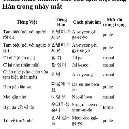
Hàn trong nháy mắt
Tiếng
Mức độ
Tiếng Việt
Cách phát âm
Hàn
trang trọng
안녕히 가
Tạm biệt (nói với người
An-nyeong-hi
polite
rời đi)
ga-se-yo
세요
안녕히 계
Tạm biệt (nói với người ở
An-nyeong-hi
polite
lại)
gye-se-yo
세요
Đi nhé (thân mật)
잘 가
Jal ga
casual
Ở lại nhé (thân mật)
잘 있어
Jal i-sseo
casual
Chào nhé (vừa chào vừa
안녕
An-nyeong
casual
tạm biệt, thân mật)
다음에 봐
Da-eu-me bwa-
Hẹn gặp lần sau
polite
yo
요
Mai gặp nhé
내일 봐
Nae-il bwa
casual
수고하셨
Su-go-ha-syeot-
Bạn đã vất vả rồi
formal
seum-ni-da
습니다
먼저 갈게
Meon-jeo gal-
Tôi về trước nhé
polite
ge-yo
요