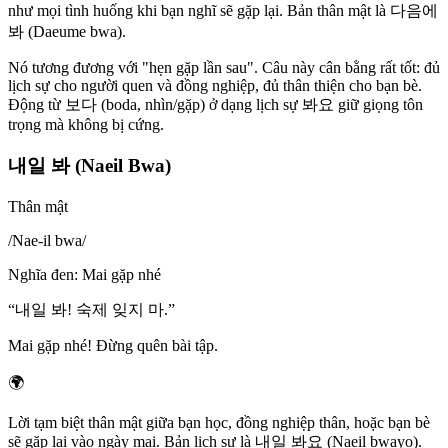
như mọi tình huống khi bạn nghĩ sẽ gặp lại. Bản thân mật là 다음에
봐 (Daeume bwa).
Nó tương đương với "hẹn gặp lần sau". Câu này cân bằng rất tốt: đủ
lịch sự cho người quen và đồng nghiệp, đủ thân thiện cho bạn bè.
Động từ 보다 (boda, nhìn/gặp) ở dạng lịch sự 봐요 giữ giọng tôn
trọng mà không bị cứng.
내일 봐 (Naeil Bwa)
Thân mật
/
Nae-il bwa
/
Nghĩa đen
:
Mai gặp nhé
“
내일 봐! 숙제 잊지 마.
”
Mai gặp nhé! Đừng quên bài tập.
🌍
Lời tạm biệt thân mật giữa bạn học, đồng nghiệp thân, hoặc bạn bè
sẽ gặp lại vào ngày mai. Bản lịch sự là 내일 봐요 (Naeil bwayo).