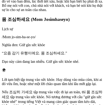
đó về vào ban đêm, lúc thời tiết xấu, hoặc khi bạn biết họ phải đi xa.
Bố mẹ nói với con, chủ nhà nói với khách, và bạn bè nói khi họ thật
sự lo cho sự an toàn của nhau.
몸 조심하세요 (Mom Josimhaseyo)
Lịch sự
/
Mom jo-sim-ha-se-yo
/
Nghĩa đen
:
Giữ gìn sức khỏe
“
요즘 감기 유행이에요. 몸 조심하세요.
”
Dạo này cảm đang lan nhiều. Giữ gìn sức khỏe nhé.
🌍
Lời tạm biệt tập trung vào sức khỏe. Hay dùng vào mùa cúm, khi ai
đó vừa ốm, hoặc như một lời chào quan tâm khi lâu mới gặp lại.
Nếu 조심히 가세요 tập trung vào việc đi lại an toàn, thì 몸 조심하
세요 tập trung vào sức khỏe. Nó tương đương với câu "giữ gìn sức
khỏe nhé" trong tiếng Việt và mang cảm giác quan tâm kéo dài,