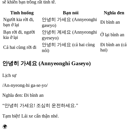
sẽ khiến bạn trông rất tinh tế.
Tình huống
Bạn nói
Nghĩa đen
Người kia rời đi,
안녕히 가세요 (Annyeonghi
Đi bình an
bạn ở lại
gaseyo)
Bạn rời đi, người
안녕히 계세요 (Annyeonghi
Ở lại bình an
kia ở lại
gyeseyo)
안녕히 가세요 (cả hai cùng
Đi bình an (cả
Cả hai cùng rời đi
hai)
nói)
안녕히 가세요 (Annyeonghi Gaseyo)
Lịch sự
/
An-nyeong-hi ga-se-yo
/
Nghĩa đen
:
Đi bình an
“
안녕히 가세요! 조심히 운전하세요.
”
Tạm biệt! Lái xe cẩn thận nhé.
🌍