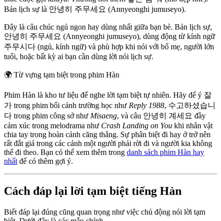
Bản lịch sự là 안녕히 주무세요 (Annyeonghi jumuseyo).
Đây là câu chúc ngủ ngon hay dùng nhất giữa bạn bè. Bản lịch sự,
안녕히 주무세요 (Annyeonghi jumuseyo), dùng động từ kính ngữ
주무시다 (ngủ, kính ngữ) và phù hợp khi nói với bố mẹ, người lớn
tuổi, hoặc bất kỳ ai bạn cần dùng lời nói lịch sự.
🌍
Từ vựng tạm biệt trong phim Hàn
Phim Hàn là kho tư liệu để nghe lời tạm biệt tự nhiên. Hãy để ý 잘
가 trong phim bối cảnh trường học như
Reply 1988
, 수고하셨습니
다 trong phim công sở như
Misaeng
, và câu 안녕히 계세요 đầy
cảm xúc trong melodrama như
Crash Landing on You
khi nhân vật
chia tay trong hoàn cảnh căng thẳng. Sự phân biệt đi hay ở trở nên
rất đắt giá trong các cảnh một người phải rời đi và người kia không
thể đi theo. Bạn có thể xem thêm trong
danh sách phim Hàn hay
nhất
để có thêm gợi ý.
Cách đáp lại lời tạm biệt tiếng Hàn
Biết đáp lại đúng cũng quan trọng như việc chủ động nói lời tạm
biệt. Dưới đây là các mẫu chính.