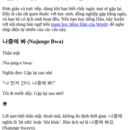
Đơn giản và trực tiếp, dùng khi bạn biết chắc ngày mai sẽ gặp lại.
Đây là câu rất quen thuộc với học sinh, đồng nghiệp gặp hằng ngày,
và bạn bè có lịch sinh hoạt đều. Nếu bạn học tiếng Hàn, hãy luyện
với nội dung bản ngữ trên
trang học tiếng Hàn của Wordy
để nghe
nhịp điệu tự nhiên của các câu này.
나중에 봐 (Najunge Bwa)
Thân mật
/
Na-jung-e bwa
/
Nghĩa đen
:
Gặp lại sau nhé
“
나 먼저 간다. 나중에 봐!
”
Tôi đi trước đây. Gặp lại sau nhé!
🌍
Lời tạm biệt thân mật, thoải mái, không ấn định thời gian. 나중에
nghĩa là 'lát nữa' hoặc 'khi khác'. Bản lịch sự là 나중에 봐요
(Najunge bwayo).