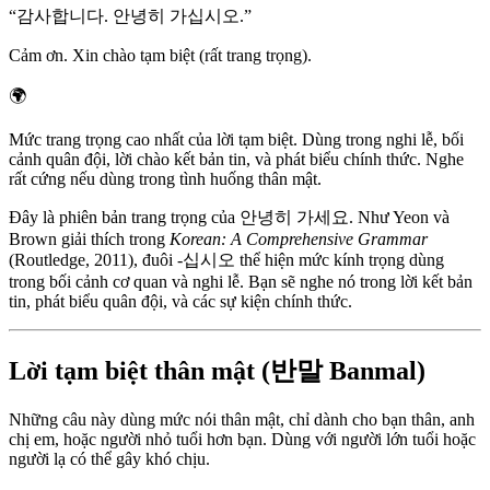
“
감사합니다. 안녕히 가십시오.
”
Cảm ơn. Xin chào tạm biệt (rất trang trọng).
🌍
Mức trang trọng cao nhất của lời tạm biệt. Dùng trong nghi lễ, bối
cảnh quân đội, lời chào kết bản tin, và phát biểu chính thức. Nghe
rất cứng nếu dùng trong tình huống thân mật.
Đây là phiên bản trang trọng của 안녕히 가세요. Như Yeon và
Brown giải thích trong
Korean: A Comprehensive Grammar
(Routledge, 2011), đuôi -십시오 thể hiện mức kính trọng dùng
trong bối cảnh cơ quan và nghi lễ. Bạn sẽ nghe nó trong lời kết bản
tin, phát biểu quân đội, và các sự kiện chính thức.
Lời tạm biệt thân mật (반말 Banmal)
Những câu này dùng mức nói thân mật, chỉ dành cho bạn thân, anh
chị em, hoặc người nhỏ tuổi hơn bạn. Dùng với người lớn tuổi hoặc
người lạ có thể gây khó chịu.