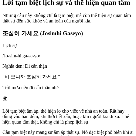
Lời tạm biệt lịch sự và thể hiện quan tâm
Những câu này không chỉ là tạm biệt, mà còn thể hiện sự quan tâm
thật sự đến sức khỏe và an toàn của người kia.
조심히 가세요 (Josimhi Gaseyo)
Lịch sự
/
Jo-sim-hi ga-se-yo
/
Nghĩa đen
:
Đi cẩn thận
“
비 오니까 조심히 가세요.
”
Trời mưa nên đi cẩn thận nhé.
🌍
Lời tạm biệt ấm áp, thể hiện lo cho việc về nhà an toàn. Rất hay
dùng vào ban đêm, khi thời tiết xấu, hoặc khi người kia đi xa. Thể
hiện quan tâm thật, không chỉ là phép lịch sự.
Câu tạm biệt này mang sự ấm áp thật sự. Nó đặc biệt phổ biến khi ai