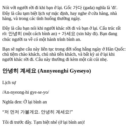
Nói với người rời đi khi bạn ở lại. Gốc 가다 (gada) nghĩa là 'đi'.
Đây là câu tạm biệt lịch sự mặc định, hay nghe ở cửa hàng, nhà
hàng, và trong các tình huống thường ngày.
Đây là câu bạn nói khi người khác rời đi và bạn ở lại. Cấu trúc rất
rõ: 안녕히 (một cách bình an) + 가세요 (xin hãy đi). Bạn đang
chúc người ra về có một hành trình bình an.
Bạn sẽ nghe câu này liên tục trong đời sống hằng ngày ở Hàn Quốc:
chủ tiệm chào khách, chủ nhà tiễn khách, và bất kỳ ai ở lại khi
người khác rời đi. Câu này thường đi kèm một cái cúi nhẹ.
안녕히 계세요 (Annyeonghi Gyeseyo)
Lịch sự
/
An-nyeong-hi gye-se-yo
/
Nghĩa đen
:
Ở lại bình an
“
저 먼저 가볼게요. 안녕히 계세요!
”
Tôi đi trước đây. Tạm biệt nhé (ở lại bình an)!