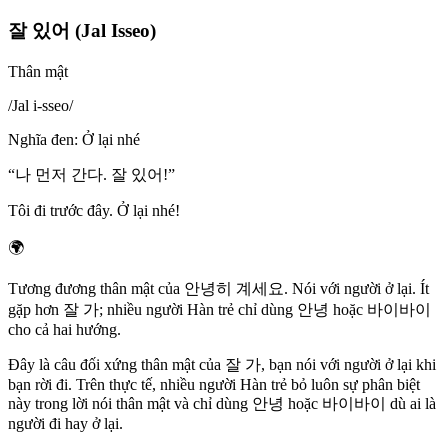
잘 있어 (Jal Isseo)
Thân mật
/
Jal i-sseo
/
Nghĩa đen
:
Ở lại nhé
“
나 먼저 간다. 잘 있어!
”
Tôi đi trước đây. Ở lại nhé!
🌍
Tương đương thân mật của 안녕히 계세요. Nói với người ở lại. Ít
gặp hơn 잘 가; nhiều người Hàn trẻ chỉ dùng 안녕 hoặc 바이바이
cho cả hai hướng.
Đây là câu đối xứng thân mật của 잘 가, bạn nói với người ở lại khi
bạn rời đi. Trên thực tế, nhiều người Hàn trẻ bỏ luôn sự phân biệt
này trong lời nói thân mật và chỉ dùng 안녕 hoặc 바이바이 dù ai là
người đi hay ở lại.