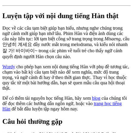
Luyện tập với nội dung tiếng Hàn thật
Đọc về các câu tạm biệt giúp bạn hiểu, nhưng nghe chúng trong
ngữ cảnh mới giúp bạn nhớ lâu. Phim Hàn và điện ảnh dùng các
câu này liên tục: lời tạm biệt công sở trang trọng trong
Misaeng
, câu
안녕히 계세요 đầy nước mắt trong melodrama, và kiểu nói nhanh
잘 가! 바이바이~ trong các phim về tuổi trẻ cho thấy ngữ cảnh
quyết định người Hàn chọn câu nào.
Wordy
cho phép bạn xem nội dung tiếng Hàn với phụ đề tương tác,
chạm vào bất kỳ câu tạm biệt nào để xem nghĩa, mức độ trang
trọng, và ngữ cảnh đi hay ở theo thời gian thực. Thay vì học thuộc
quy tắc từ một bài hướng dẫn, bạn sẽ quen mẫu câu qua hội thoại
thật.
Để có thêm tài nguyên học tiếng Hàn, hãy xem
blog
của chúng tôi
để đọc thêm các hướng dẫn ngôn ngữ, hoặc vào
trang học tiếng
Hàn
để bắt đầu luyện tập ngay hôm nay.
Câu hỏi thường gặp