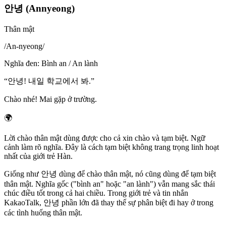
안녕 (Annyeong)
Thân mật
/
An-nyeong
/
Nghĩa đen
:
Bình an / An lành
“
안녕! 내일 학교에서 봐.
”
Chào nhé! Mai gặp ở trường.
🌍
Lời chào thân mật dùng được cho cả xin chào và tạm biệt. Ngữ
cảnh làm rõ nghĩa. Đây là cách tạm biệt không trang trọng linh hoạt
nhất của giới trẻ Hàn.
Giống như 안녕 dùng để chào thân mật, nó cũng dùng để tạm biệt
thân mật. Nghĩa gốc ("bình an" hoặc "an lành") vẫn mang sắc thái
chúc điều tốt trong cả hai chiều. Trong giới trẻ và tin nhắn
KakaoTalk, 안녕 phần lớn đã thay thế sự phân biệt đi hay ở trong
các tình huống thân mật.