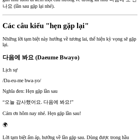
나요 (lần sau gặp lại nhé).
Các câu kiểu "hẹn gặp lại"
Những lời tạm biệt này hướng về tương lai, thể hiện kỳ vọng sẽ gặp
lại.
다음에 봐요 (Daeume Bwayo)
Lịch sự
/
Da-eu-me bwa-yo
/
Nghĩa đen
:
Hẹn gặp lần sau
“
오늘 감사했어요. 다음에 봐요!
”
Cảm ơn hôm nay nhé. Hẹn gặp lần sau!
🌍
Lời tạm biệt ấm áp, hướng về lần gặp sau. Dùng được trong hầu