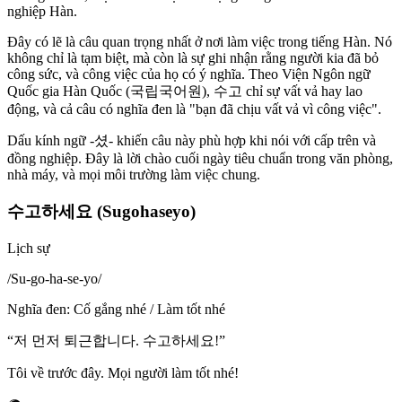
nghiệp Hàn.
Đây có lẽ là câu quan trọng nhất ở nơi làm việc trong tiếng Hàn. Nó
không chỉ là tạm biệt, mà còn là sự ghi nhận rằng người kia đã bỏ
công sức, và công việc của họ có ý nghĩa. Theo Viện Ngôn ngữ
Quốc gia Hàn Quốc (국립국어원), 수고 chỉ sự vất vả hay lao
động, và cả câu có nghĩa đen là "bạn đã chịu vất vả vì công việc".
Dấu kính ngữ -셨- khiến câu này phù hợp khi nói với cấp trên và
đồng nghiệp. Đây là lời chào cuối ngày tiêu chuẩn trong văn phòng,
nhà máy, và mọi môi trường làm việc chung.
수고하세요 (Sugohaseyo)
Lịch sự
/
Su-go-ha-se-yo
/
Nghĩa đen
:
Cố gắng nhé / Làm tốt nhé
“
저 먼저 퇴근합니다. 수고하세요!
”
Tôi về trước đây. Mọi người làm tốt nhé!