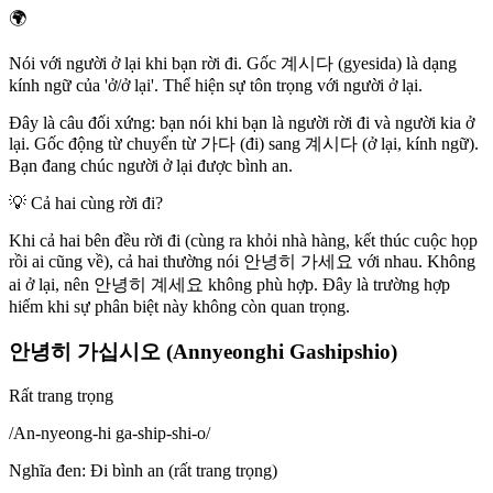
🌍
Nói với người ở lại khi bạn rời đi. Gốc 계시다 (gyesida) là dạng
kính ngữ của 'ở/ở lại'. Thể hiện sự tôn trọng với người ở lại.
Đây là câu đối xứng: bạn nói khi bạn là người rời đi và người kia ở
lại. Gốc động từ chuyển từ 가다 (đi) sang 계시다 (ở lại, kính ngữ).
Bạn đang chúc người ở lại được bình an.
💡
Cả hai cùng rời đi?
Khi cả hai bên đều rời đi (cùng ra khỏi nhà hàng, kết thúc cuộc họp
rồi ai cũng về), cả hai thường nói 안녕히 가세요 với nhau. Không
ai ở lại, nên 안녕히 계세요 không phù hợp. Đây là trường hợp
hiếm khi sự phân biệt này không còn quan trọng.
안녕히 가십시오 (Annyeonghi Gashipshio)
Rất trang trọng
/
An-nyeong-hi ga-ship-shi-o
/
Nghĩa đen
:
Đi bình an (rất trang trọng)