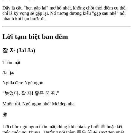
Đây là câu "hẹn gặp lại" mơ hồ nhất, không chốt thời điểm cụ thể,
chỉ là kỳ vọng sẽ gặp lại. Nó tương đương kiểu "gặp sau nhé" nói
nhanh khi bạn bước đi.
Lời tạm biệt ban đêm
잘 자 (Jal Ja)
Thân mật
/
Jal ja
/
Nghĩa đen
:
Ngủ ngon
“
늦었다. 잘 자! 좋은 꿈 꿔.
”
Muộn rồi. Ngủ ngon nhé! Mơ đẹp nha.
🌍
Lời chúc ngủ ngon thân mật, dùng khi chia tay buổi tối hoặc kết
thúc cuộc gọi khuya. Thường nói thêm 좋은 꿈 꿔 (mơ đẹp nhé).