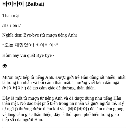
바이바이 (Baibai)
Thân mật
/
Ba-i-ba-i
/
Nghĩa đen
:
Bye-bye (từ mượn tiếng Anh)
“
오늘 재밌었어! 바이바이~
”
Hôm nay vui quá! Bye-bye~
🌍
Mượn trực tiếp từ tiếng Anh. Được giới trẻ Hàn dùng rất nhiều, nhất
là trong tin nhắn và bối cảnh thân mật. Thường viết kèm dấu ngã
(바이바이~) để tạo cảm giác dễ thương, thân thiện.
Đây là một từ mượn từ tiếng Anh và đã được dùng như tiếng Hàn
thân mật. Nó đặc biệt phổ biến trong tin nhắn và giữa người trẻ. Ký
tự ngã (
) thường được thêm khi viết (바이바이
) để làm mềm giọng
và tăng cảm giác thân thiện, đây là thói quen phổ biến trong giao
tiếp số của người Hàn.