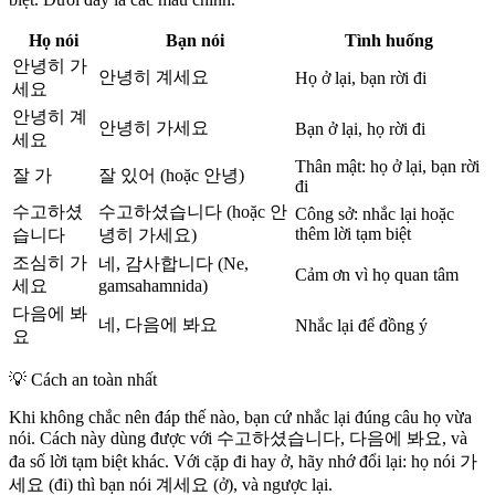
Họ nói
Bạn nói
Tình huống
안녕히 가
안녕히 계세요
Họ ở lại, bạn rời đi
세요
안녕히 계
안녕히 가세요
Bạn ở lại, họ rời đi
세요
Thân mật: họ ở lại, bạn rời
잘 가
잘 있어 (hoặc 안녕)
đi
수고하셨
수고하셨습니다 (hoặc 안
Công sở: nhắc lại hoặc
thêm lời tạm biệt
습니다
녕히 가세요)
조심히 가
네, 감사합니다 (Ne,
Cảm ơn vì họ quan tâm
세요
gamsahamnida)
다음에 봐
네, 다음에 봐요
Nhắc lại để đồng ý
요
💡
Cách an toàn nhất
Khi không chắc nên đáp thế nào, bạn cứ nhắc lại đúng câu họ vừa
nói. Cách này dùng được với 수고하셨습니다, 다음에 봐요, và
đa số lời tạm biệt khác. Với cặp đi hay ở, hãy nhớ đổi lại: họ nói 가
세요 (đi) thì bạn nói 계세요 (ở), và ngược lại.