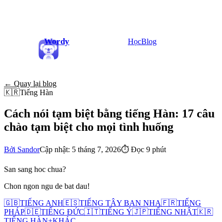
Wordy
Học
Blog
← Quay lại blog
🇰🇷
Tiếng Hàn
Cách nói tạm biệt bằng tiếng Hàn: 17 câu
chào tạm biệt cho mọi tình huống
Bởi Sandor
Cập nhật: 5 tháng 7, 2026
⏱
Đọc 9 phút
San sang hoc chua?
Chon ngon ngu de bat dau!
🇬🇧
TIẾNG ANH
🇪🇸
TIẾNG TÂY BAN NHA
🇫🇷
TIẾNG
PHÁP
🇩🇪
TIẾNG ĐỨC
🇮🇹
TIẾNG Ý
🇯🇵
TIẾNG NHẬT
🇰🇷
TIẾNG HÀN
+
KHÁC...