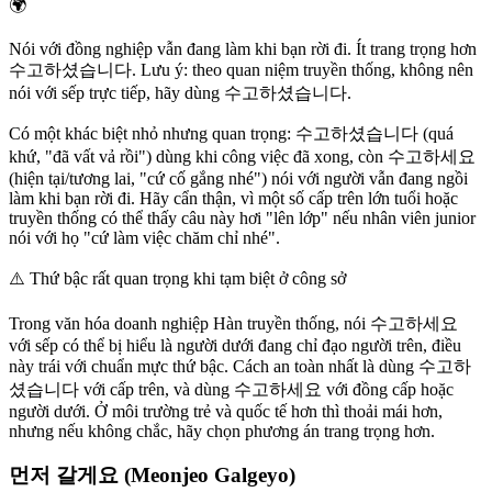
🌍
Nói với đồng nghiệp vẫn đang làm khi bạn rời đi. Ít trang trọng hơn
수고하셨습니다. Lưu ý: theo quan niệm truyền thống, không nên
nói với sếp trực tiếp, hãy dùng 수고하셨습니다.
Có một khác biệt nhỏ nhưng quan trọng: 수고하셨습니다 (quá
khứ, "đã vất vả rồi") dùng khi công việc đã xong, còn 수고하세요
(hiện tại/tương lai, "cứ cố gắng nhé") nói với người vẫn đang ngồi
làm khi bạn rời đi. Hãy cẩn thận, vì một số cấp trên lớn tuổi hoặc
truyền thống có thể thấy câu này hơi "lên lớp" nếu nhân viên junior
nói với họ "cứ làm việc chăm chỉ nhé".
⚠️
Thứ bậc rất quan trọng khi tạm biệt ở công sở
Trong văn hóa doanh nghiệp Hàn truyền thống, nói 수고하세요
với sếp có thể bị hiểu là người dưới đang chỉ đạo người trên, điều
này trái với chuẩn mực thứ bậc. Cách an toàn nhất là dùng 수고하
셨습니다 với cấp trên, và dùng 수고하세요 với đồng cấp hoặc
người dưới. Ở môi trường trẻ và quốc tế hơn thì thoải mái hơn,
nhưng nếu không chắc, hãy chọn phương án trang trọng hơn.
먼저 갈게요 (Meonjeo Galgeyo)