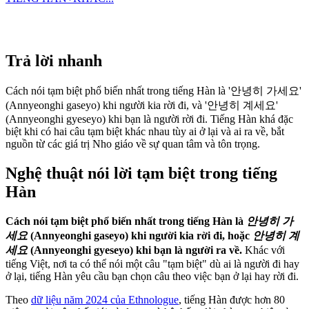
Trả lời nhanh
Cách nói tạm biệt phổ biến nhất trong tiếng Hàn là '안녕히 가세요'
(Annyeonghi gaseyo) khi người kia rời đi, và '안녕히 계세요'
(Annyeonghi gyeseyo) khi bạn là người rời đi. Tiếng Hàn khá đặc
biệt khi có hai câu tạm biệt khác nhau tùy ai ở lại và ai ra về, bắt
nguồn từ các giá trị Nho giáo về sự quan tâm và tôn trọng.
Nghệ thuật nói lời tạm biệt trong tiếng
Hàn
Cách nói tạm biệt phổ biến nhất trong tiếng Hàn là
안녕히 가
세요
(Annyeonghi gaseyo) khi người kia rời đi, hoặc
안녕히 계
세요
(Annyeonghi gyeseyo) khi bạn là người ra về.
Khác với
tiếng Việt, nơi ta có thể nói một câu "tạm biệt" dù ai là người đi hay
ở lại, tiếng Hàn yêu cầu bạn chọn câu theo việc bạn ở lại hay rời đi.
Theo
dữ liệu năm 2024 của Ethnologue
, tiếng Hàn được hơn 80