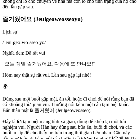
không chỉ lo cho chuyến về nhà mà còn lo cho tình trạng của họ cho
đến lần gặp sau.
즐거웠어요 (Jeulgeoweosseoyo)
Lịch sự
/
Jeul-geo-wo-sseo-yo
/
Nghĩa đen
:
Đã rất vui
“
오늘 정말 즐거웠어요. 다음에 또 만나요!
”
Hôm nay thật sự rất vui. Lần sau gặp lại nhé!
🌍
Dùng sau một buổi gặp mặt, ăn tối, hoặc đi chơi để nói rằng bạn đã
có khoảng thời gian vui. Thường nói kèm một câu tạm biệt khác.
Bản thân mật là 즐거웠어 (Jeulgeoweosseo).
Đây là lời tạm biệt mang tính xã giao, dùng để khép lại một trải
nghiệm vui. Người Hàn hay dùng sau bữa ăn, buổi đi chơi, và các
buổi tụ tập để cho thấy họ trân trọng thời gian bên nhau. Câu này
gần như luôn đi kèm một câu hướng về tương lai như 다음에 또 만