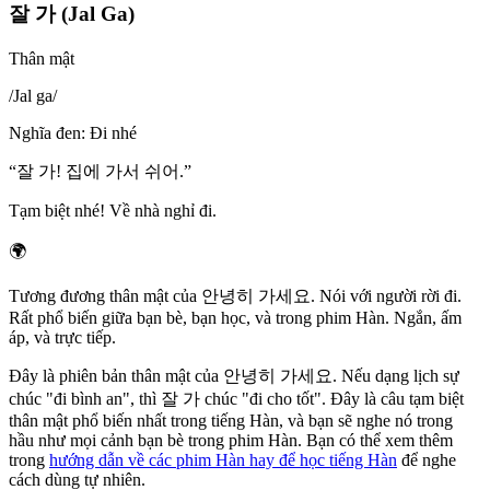
잘 가 (Jal Ga)
Thân mật
/
Jal ga
/
Nghĩa đen
:
Đi nhé
“
잘 가! 집에 가서 쉬어.
”
Tạm biệt nhé! Về nhà nghỉ đi.
🌍
Tương đương thân mật của 안녕히 가세요. Nói với người rời đi.
Rất phổ biến giữa bạn bè, bạn học, và trong phim Hàn. Ngắn, ấm
áp, và trực tiếp.
Đây là phiên bản thân mật của 안녕히 가세요. Nếu dạng lịch sự
chúc "đi bình an", thì 잘 가 chúc "đi cho tốt". Đây là câu tạm biệt
thân mật phổ biến nhất trong tiếng Hàn, và bạn sẽ nghe nó trong
hầu như mọi cảnh bạn bè trong phim Hàn. Bạn có thể xem thêm
trong
hướng dẫn về các phim Hàn hay để học tiếng Hàn
để nghe
cách dùng tự nhiên.