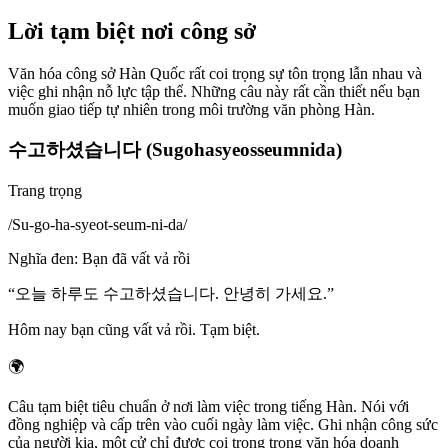
Lời tạm biệt nơi công sở
Văn hóa công sở Hàn Quốc rất coi trọng sự tôn trọng lẫn nhau và
việc ghi nhận nỗ lực tập thể. Những câu này rất cần thiết nếu bạn
muốn giao tiếp tự nhiên trong môi trường văn phòng Hàn.
수고하셨습니다 (Sugohasyeosseumnida)
Trang trọng
/
Su-go-ha-syeot-seum-ni-da
/
Nghĩa đen
:
Bạn đã vất vả rồi
“
오늘 하루도 수고하셨습니다. 안녕히 가세요.
”
Hôm nay bạn cũng vất vả rồi. Tạm biệt.
🌍
Câu tạm biệt tiêu chuẩn ở nơi làm việc trong tiếng Hàn. Nói với
đồng nghiệp và cấp trên vào cuối ngày làm việc. Ghi nhận công sức
của người kia, một cử chỉ được coi trọng trong văn hóa doanh