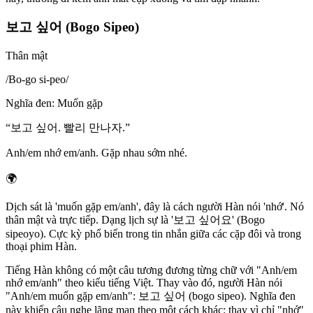
보고 싶어 (Bogo Sipeo)
Thân mật
/
Bo-go si-peo
/
Nghĩa đen
:
Muốn gặp
“
보고 싶어. 빨리 만나자.
”
Anh/em nhớ em/anh. Gặp nhau sớm nhé.
🌍
Dịch sát là 'muốn gặp em/anh', đây là cách người Hàn nói 'nhớ'. Nó
thân mật và trực tiếp. Dạng lịch sự là '보고 싶어요' (Bogo
sipeoyo). Cực kỳ phổ biến trong tin nhắn giữa các cặp đôi và trong
thoại phim Hàn.
Tiếng Hàn không có một câu tương đương từng chữ với "Anh/em
nhớ em/anh" theo kiểu tiếng Việt. Thay vào đó, người Hàn nói
"Anh/em muốn gặp em/anh": 보고 싶어 (bogo sipeo). Nghĩa đen
này khiến câu nghe lãng mạn theo một cách khác: thay vì chỉ "nhớ"