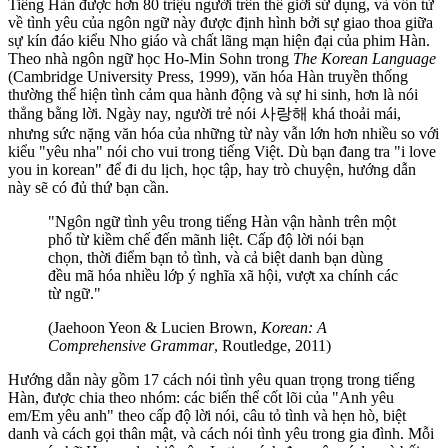
Tiếng Hàn được hơn 80 triệu người trên thế giới sử dụng, và vốn từ
về tình yêu của ngôn ngữ này được định hình bởi sự giao thoa giữa
sự kín đáo kiểu Nho giáo và chất lãng mạn hiện đại của phim Hàn.
Theo nhà ngôn ngữ học Ho-Min Sohn trong
The Korean Language
(Cambridge University Press, 1999), văn hóa Hàn truyền thống
thường thể hiện tình cảm qua hành động và sự hi sinh, hơn là nói
thẳng bằng lời. Ngày nay, người trẻ nói 사랑해 khá thoải mái,
nhưng sức nặng văn hóa của những từ này vẫn lớn hơn nhiều so với
kiểu "yêu nha" nói cho vui trong tiếng Việt. Dù bạn đang tra "i love
you in korean" để đi du lịch, học tập, hay trò chuyện, hướng dẫn
này sẽ có đủ thứ bạn cần.
"Ngôn ngữ tình yêu trong tiếng Hàn vận hành trên một
phổ từ kiềm chế đến mãnh liệt. Cấp độ lời nói bạn
chọn, thời điểm bạn tỏ tình, và cả biệt danh bạn dùng
đều mã hóa nhiều lớp ý nghĩa xã hội, vượt xa chính các
từ ngữ."
(Jaehoon Yeon & Lucien Brown,
Korean: A
Comprehensive Grammar
, Routledge, 2011)
Hướng dẫn này gồm 17 cách nói tình yêu quan trọng trong tiếng
Hàn, được chia theo nhóm: các biến thể cốt lõi của "Anh yêu
em/Em yêu anh" theo cấp độ lời nói, câu tỏ tình và hẹn hò, biệt
danh và cách gọi thân mật, và cách nói tình yêu trong gia đình. Mỗi