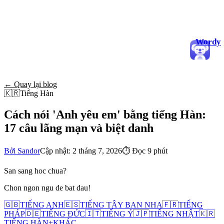
Wordy
← Quay lại blog
🇰🇷
Tiếng Hàn
Cách nói 'Anh yêu em' bằng tiếng Hàn:
17 câu lãng mạn và biệt danh
Bởi Sandor
Cập nhật: 2 tháng 7, 2026
⏱
Đọc 9 phút
San sang hoc chua?
Chon ngon ngu de bat dau!
🇬🇧
TIẾNG ANH
🇪🇸
TIẾNG TÂY BAN NHA
🇫🇷
TIẾNG
PHÁP
🇩🇪
TIẾNG ĐỨC
🇮🇹
TIẾNG Ý
🇯🇵
TIẾNG NHẬT
🇰🇷
TIẾNG HÀN
+
KHÁC...