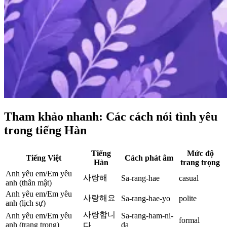
Tham khảo nhanh: Các cách nói tình yêu
trong tiếng Hàn
Tiếng
Mức độ
Tiếng Việt
Cách phát âm
Hàn
trang trọng
Anh yêu em/Em yêu
사랑해
Sa-rang-hae
casual
anh (thân mật)
Anh yêu em/Em yêu
사랑해요
Sa-rang-hae-yo
polite
anh (lịch sự)
사랑합니
Anh yêu em/Em yêu
Sa-rang-ham-ni-
formal
anh (trang trọng)
da
다