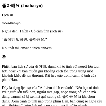
좋아해요 (Joahaeyo)
Lịch sự
/
Jo-a-hae-yo
/
Nghĩa đen
:
Thích / Có cảm tình (lịch sự)
“
솔직히 말하면, 좋아해요.
”
Nói thật thì, em/anh thích anh/em.
🌍
Phiên bản lịch sự của 좋아해, dùng khi tỏ tình với người lớn tuổi
hơn hoặc khi bạn muốn giữ khoảng cách tôn trọng trong một
khoảnh khắc dễ tổn thương. Rất hay gặp trong cảnh tỏ tình của
phim Hàn.
Đây là dạng lịch sự của "Anh/em thích em/anh". Nếu bạn tỏ tình
với người lớn tuổi hơn, người mới gặp, hoặc trong bối cảnh mà
dùng banmal sẽ bị xem là quá suồng sã, 좋아해요 là lựa chọn
đúng. Xem cảnh tỏ tình nào trong phim Hàn, bạn cũng sẽ nghe câu
này, thường đi kèm ánh mắt cụp xuống và tim đập nhanh.