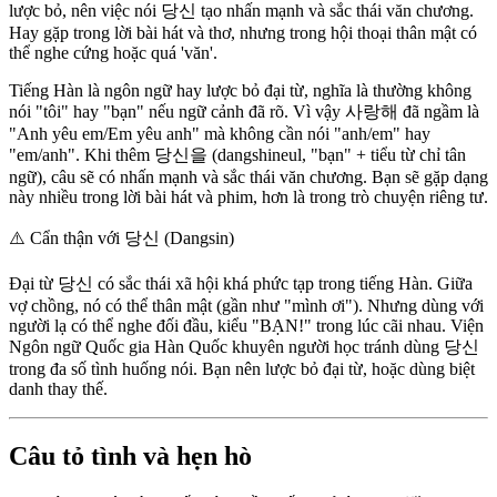
lược bỏ, nên việc nói 당신 tạo nhấn mạnh và sắc thái văn chương.
Hay gặp trong lời bài hát và thơ, nhưng trong hội thoại thân mật có
thể nghe cứng hoặc quá 'văn'.
Tiếng Hàn là ngôn ngữ hay lược bỏ đại từ, nghĩa là thường không
nói "tôi" hay "bạn" nếu ngữ cảnh đã rõ. Vì vậy 사랑해 đã ngầm là
"Anh yêu em/Em yêu anh" mà không cần nói "anh/em" hay
"em/anh". Khi thêm 당신을 (dangshineul, "bạn" + tiểu từ chỉ tân
ngữ), câu sẽ có nhấn mạnh và sắc thái văn chương. Bạn sẽ gặp dạng
này nhiều trong lời bài hát và phim, hơn là trong trò chuyện riêng tư.
⚠️
Cẩn thận với 당신 (Dangsin)
Đại từ 당신 có sắc thái xã hội khá phức tạp trong tiếng Hàn. Giữa
vợ chồng, nó có thể thân mật (gần như "mình ơi"). Nhưng dùng với
người lạ có thể nghe đối đầu, kiểu "BẠN!" trong lúc cãi nhau. Viện
Ngôn ngữ Quốc gia Hàn Quốc khuyên người học tránh dùng 당신
trong đa số tình huống nói. Bạn nên lược bỏ đại từ, hoặc dùng biệt
danh thay thế.
Câu tỏ tình và hẹn hò