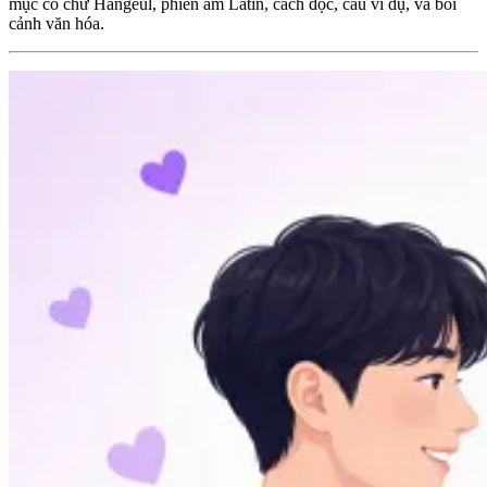
mục có chữ Hangeul, phiên âm Latin, cách đọc, câu ví dụ, và bối
cảnh văn hóa.