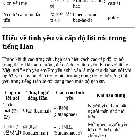
Eom-ma sa-rang-
Con yêu mẹ
casual
hae
해
첫눈에 반
Yêu từ cái nhìn đầu
Cheot-nu-ne
polite
tiên
ban-ha-da
하다
Hiểu về tình yêu và cấp độ lời nói trong
tiếng Hàn
Trước khi đi vào từng câu, bạn cần hiểu cách các cấp độ lời nói
trong tiếng Hàn ảnh hưởng đến cách nói tình yêu. Khác với tiếng
Việt, nơi "Anh yêu em/Em yêu anh" vẫn là một câu dù bạn nói với
người yêu hay nói đùa trong môi trường trang trọng, từ vựng tình
yêu trong tiếng Hàn sẽ đổi dạng theo mức độ lịch sự.
Cấp độ
Thuật ngữ
Cách nói tình
Khi nào dùng
lời nói
tiếng Hàn
yêu
Thân
Người yêu, bạn thân,
사랑해
mật (반
반말 (banmal)
người thân nhỏ tuổi
(Saranghae)
hơn
말)
Mới quen, người yêu
Lịch sự
존댓말
사랑해요
lớn tuổi hơn, nhà
(존댓말)
(jondaenmal)
(Saranghaeyo)
chồng/vợ