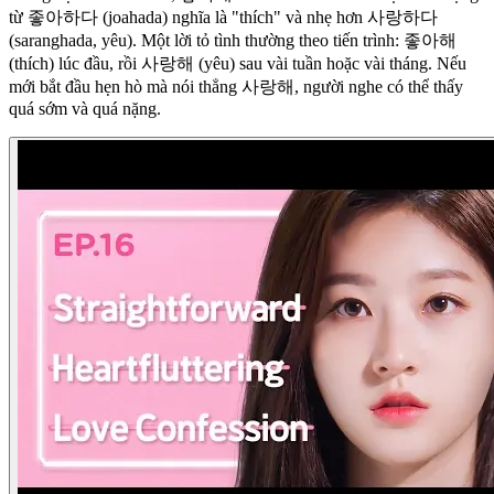
từ 좋아하다 (joahada) nghĩa là "thích" và nhẹ hơn 사랑하다
(saranghada, yêu). Một lời tỏ tình thường theo tiến trình: 좋아해
(thích) lúc đầu, rồi 사랑해 (yêu) sau vài tuần hoặc vài tháng. Nếu
mới bắt đầu hẹn hò mà nói thẳng 사랑해, người nghe có thể thấy
quá sớm và quá nặng.