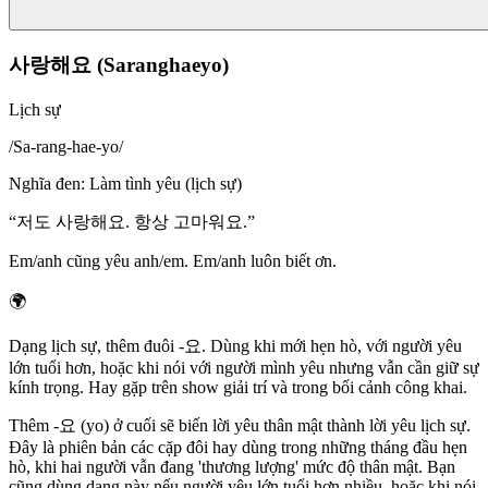
사랑해요 (Saranghaeyo)
Lịch sự
/
Sa-rang-hae-yo
/
Nghĩa đen
:
Làm tình yêu (lịch sự)
“
저도 사랑해요. 항상 고마워요.
”
Em/anh cũng yêu anh/em. Em/anh luôn biết ơn.
🌍
Dạng lịch sự, thêm đuôi -요. Dùng khi mới hẹn hò, với người yêu
lớn tuổi hơn, hoặc khi nói với người mình yêu nhưng vẫn cần giữ sự
kính trọng. Hay gặp trên show giải trí và trong bối cảnh công khai.
Thêm -요 (yo) ở cuối sẽ biến lời yêu thân mật thành lời yêu lịch sự.
Đây là phiên bản các cặp đôi hay dùng trong những tháng đầu hẹn
hò, khi hai người vẫn đang 'thương lượng' mức độ thân mật. Bạn
cũng dùng dạng này nếu người yêu lớn tuổi hơn nhiều, hoặc khi nói