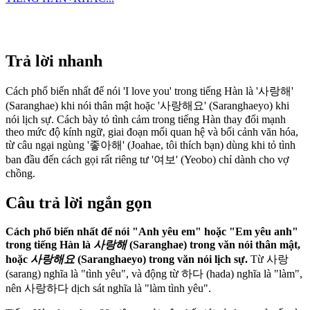
Trả lời nhanh
Cách phổ biến nhất để nói 'I love you' trong tiếng Hàn là '사랑해'
(Saranghae) khi nói thân mật hoặc '사랑해요' (Saranghaeyo) khi
nói lịch sự. Cách bày tỏ tình cảm trong tiếng Hàn thay đổi mạnh
theo mức độ kính ngữ, giai đoạn mối quan hệ và bối cảnh văn hóa,
từ câu ngại ngùng '좋아해' (Joahae, tôi thích bạn) dùng khi tỏ tình
ban đầu đến cách gọi rất riêng tư '여보' (Yeobo) chỉ dành cho vợ
chồng.
Câu trả lời ngắn gọn
Cách phổ biến nhất để nói "Anh yêu em" hoặc "Em yêu anh"
trong tiếng Hàn là
사랑해
(Saranghae) trong văn nói thân mật,
hoặc
사랑해요
(Saranghaeyo) trong văn nói lịch sự.
Từ 사랑
(sarang) nghĩa là "tình yêu", và động từ 하다 (hada) nghĩa là "làm",
nên 사랑하다 dịch sát nghĩa là "làm tình yêu".