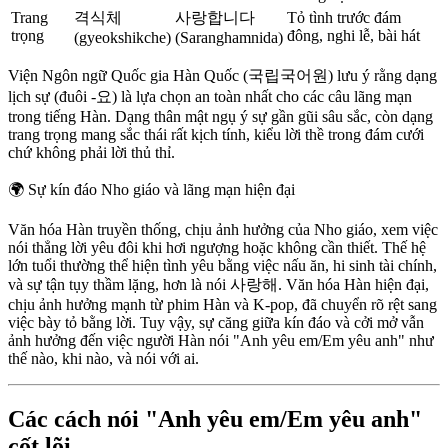
Trang
격식체
사랑합니다
Tỏ tình trước đám
trọng
đông, nghi lễ, bài hát
(gyeokshikche)
(Saranghamnida)
Viện Ngôn ngữ Quốc gia Hàn Quốc (국립국어원) lưu ý rằng dạng
lịch sự (đuôi -요) là lựa chọn an toàn nhất cho các câu lãng mạn
trong tiếng Hàn. Dạng thân mật ngụ ý sự gần gũi sâu sắc, còn dạng
trang trọng mang sắc thái rất kịch tính, kiểu lời thề trong đám cưới
chứ không phải lời thủ thỉ.
🌍
Sự kín đáo Nho giáo và lãng mạn hiện đại
Văn hóa Hàn truyền thống, chịu ảnh hưởng của Nho giáo, xem việc
nói thẳng lời yêu đôi khi hơi ngượng hoặc không cần thiết. Thế hệ
lớn tuổi thường thể hiện tình yêu bằng việc nấu ăn, hi sinh tài chính,
và sự tận tụy thầm lặng, hơn là nói 사랑해. Văn hóa Hàn hiện đại,
chịu ảnh hưởng mạnh từ phim Hàn và K-pop, đã chuyển rõ rệt sang
việc bày tỏ bằng lời. Tuy vậy, sự căng giữa kín đáo và cởi mở vẫn
ảnh hưởng đến việc người Hàn nói "Anh yêu em/Em yêu anh" như
thế nào, khi nào, và nói với ai.
Các cách nói "Anh yêu em/Em yêu anh"
cốt lõi