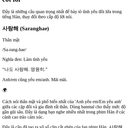
Đây là những câu quan trọng nhất để bày tỏ tình yêu đôi lứa trong
tiếng Hàn, thay đổi theo cấp độ lời nói.
사랑해 (Saranghae)
Thân mật
/
Sa-rang-hae
/
Nghĩa đen
:
Làm tình yêu
“
나도 사랑해. 영원히.
”
Anh/em cũng yêu em/anh. Mãi mãi.
🌍
Cách nói thân mật và phổ biến nhất của 'Anh yêu em/Em yêu anh'
giữa các cặp đôi và gia đình rất thân. Dùng banmal cho thấy mức độ
gần gũi sâu. Đây là dạng bạn nghe nhiều nhất trong phim Hàn ở các
cảnh cao trào cảm xúc.
Đây là câu đã tạo ra vô số clip cắt ghép của fan phim Hàn. 사랑해