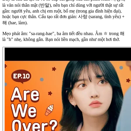
là văn nói thân mật (반말), nên bạn chỉ dùng với người thật sự rất
gần: người yêu, anh chị em ruột, bố mẹ (trong gia đình hiện đại),
hoặc bạn cực thân. Cấu tạo rất đơn giản: 사랑 (sarang, tình yêu) +
해 (hae, làm).
Mẹo phát âm: "sa-rang-hae", ba âm tiết đều nhau. Âm ㅎ trong 해
là "h" nhẹ, không gằn. Bạn nói liền mạch, gần như một hơi thở.