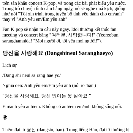
trên sân khấu concert K-pop, và trong các bài phát biểu yêu nước.
Trong trò chuyện tình cảm hằng ngày, nó sẽ nghe quá kịch, giống
như nói "Tôi xin trịnh trọng tuyên bố tình yêu dành cho em/anh"
thay vì "Anh yêu em/Em yêu anh".
Fan K-pop sẽ nhận ra câu này ngay. Idol thường kết thúc fan
meeting và concert bằng "여러분, 사랑합니다!" (Yeoreobun,
saranghamnida! "Mọi người ơi, tôi yêu mọi người!").
당신을 사랑해요 (Dangshineul Saranghaeyo)
Lịch sự
/
Dang-shi-neul sa-rang-hae-yo
/
Nghĩa đen
:
Anh yêu em/Em yêu anh (nói rõ 'bạn')
“
당신을 사랑해요. 당신 없이는 못 살아요.
”
Em/anh yêu anh/em. Không có anh/em em/anh không sống nổi.
🌍
Thêm đại từ 당신 (dangsin, bạn). Trong tiếng Hàn, đại từ thường bị