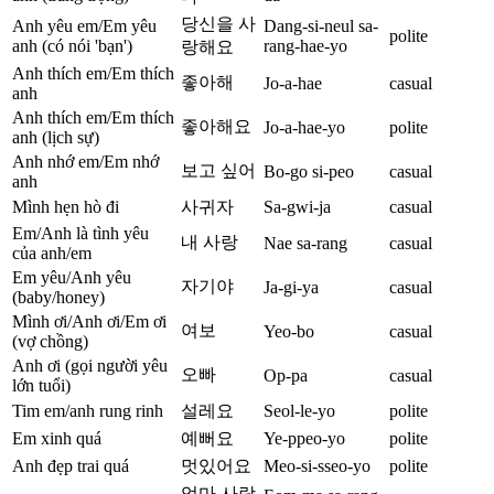
당신을 사
Anh yêu em/Em yêu
Dang-si-neul sa-
polite
anh (có nói 'bạn')
rang-hae-yo
랑해요
Anh thích em/Em thích
좋아해
Jo-a-hae
casual
anh
Anh thích em/Em thích
좋아해요
Jo-a-hae-yo
polite
anh (lịch sự)
Anh nhớ em/Em nhớ
보고 싶어
Bo-go si-peo
casual
anh
Mình hẹn hò đi
사귀자
Sa-gwi-ja
casual
Em/Anh là tình yêu
내 사랑
Nae sa-rang
casual
của anh/em
Em yêu/Anh yêu
자기야
Ja-gi-ya
casual
(baby/honey)
Mình ơi/Anh ơi/Em ơi
여보
Yeo-bo
casual
(vợ chồng)
Anh ơi (gọi người yêu
오빠
Op-pa
casual
lớn tuổi)
Tim em/anh rung rinh
설레요
Seol-le-yo
polite
Em xinh quá
예뻐요
Ye-ppeo-yo
polite
Anh đẹp trai quá
멋있어요
Meo-si-sseo-yo
polite
엄마 사랑