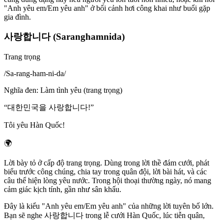
"Anh yêu em/Em yêu anh" ở bối cảnh hơi công khai như buổi gặp
gia đình.
사랑합니다 (Saranghamnida)
Trang trọng
/
Sa-rang-ham-ni-da
/
Nghĩa đen
:
Làm tình yêu (trang trọng)
“
대한민국을 사랑합니다!
”
Tôi yêu Hàn Quốc!
🌍
Lời bày tỏ ở cấp độ trang trọng. Dùng trong lời thề đám cưới, phát
biểu trước công chúng, chia tay trong quân đội, lời bài hát, và các
câu thể hiện lòng yêu nước. Trong hội thoại thường ngày, nó mang
cảm giác kịch tính, gần như sân khấu.
Đây là kiểu "Anh yêu em/Em yêu anh" của những lời tuyên bố lớn.
Bạn sẽ nghe 사랑합니다 trong lễ cưới Hàn Quốc, lúc tiễn quân,