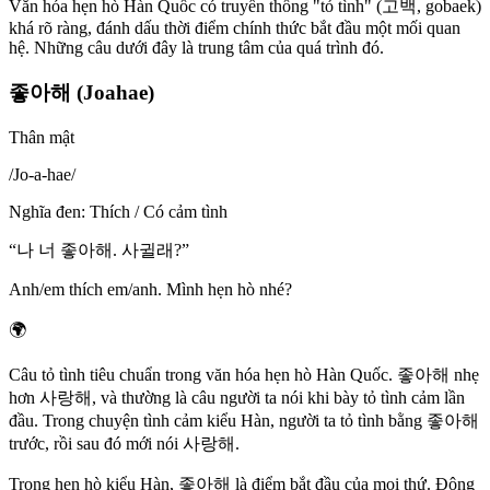
Văn hóa hẹn hò Hàn Quốc có truyền thống "tỏ tình" (고백, gobaek)
khá rõ ràng, đánh dấu thời điểm chính thức bắt đầu một mối quan
hệ. Những câu dưới đây là trung tâm của quá trình đó.
좋아해 (Joahae)
Thân mật
/
Jo-a-hae
/
Nghĩa đen
:
Thích / Có cảm tình
“
나 너 좋아해. 사귈래?
”
Anh/em thích em/anh. Mình hẹn hò nhé?
🌍
Câu tỏ tình tiêu chuẩn trong văn hóa hẹn hò Hàn Quốc. 좋아해 nhẹ
hơn 사랑해, và thường là câu người ta nói khi bày tỏ tình cảm lần
đầu. Trong chuyện tình cảm kiểu Hàn, người ta tỏ tình bằng 좋아해
trước, rồi sau đó mới nói 사랑해.
Trong hẹn hò kiểu Hàn, 좋아해 là điểm bắt đầu của mọi thứ. Động