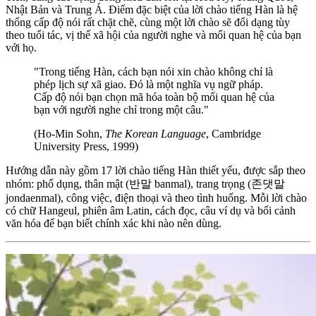
Nhật Bản và Trung Á. Điểm đặc biệt của lời chào tiếng Hàn là hệ
thống cấp độ nói rất chặt chẽ, cùng một lời chào sẽ đổi dạng tùy
theo tuổi tác, vị thế xã hội của người nghe và mối quan hệ của bạn
với họ.
"Trong tiếng Hàn, cách bạn nói xin chào không chỉ là
phép lịch sự xã giao. Đó là một nghĩa vụ ngữ pháp.
Cấp độ nói bạn chọn mã hóa toàn bộ mối quan hệ của
bạn với người nghe chỉ trong một câu."
(Ho-Min Sohn,
The Korean Language
, Cambridge
University Press, 1999)
Hướng dẫn này gồm 17 lời chào tiếng Hàn thiết yếu, được sắp theo
nhóm: phổ dụng, thân mật (반말 banmal), trang trọng (존댓말
jondaenmal), công việc, điện thoại và theo tình huống. Mỗi lời chào
có chữ Hangeul, phiên âm Latin, cách đọc, câu ví dụ và bối cảnh
văn hóa để bạn biết chính xác khi nào nên dùng.