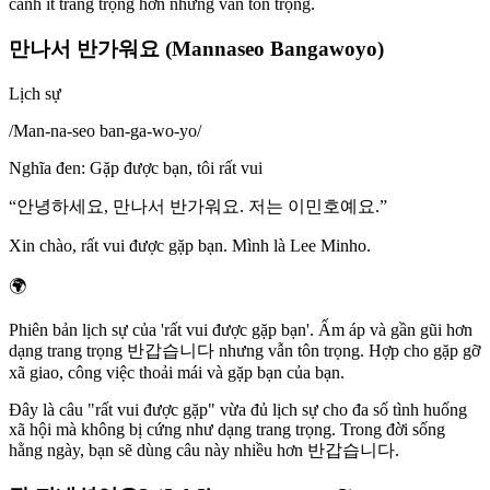
cảnh ít trang trọng hơn nhưng vẫn tôn trọng.
만나서 반가워요 (Mannaseo Bangawoyo)
Lịch sự
/
Man-na-seo ban-ga-wo-yo
/
Nghĩa đen
:
Gặp được bạn, tôi rất vui
“
안녕하세요, 만나서 반가워요. 저는 이민호예요.
”
Xin chào, rất vui được gặp bạn. Mình là Lee Minho.
🌍
Phiên bản lịch sự của 'rất vui được gặp bạn'. Ấm áp và gần gũi hơn
dạng trang trọng 반갑습니다 nhưng vẫn tôn trọng. Hợp cho gặp gỡ
xã giao, công việc thoải mái và gặp bạn của bạn.
Đây là câu "rất vui được gặp" vừa đủ lịch sự cho đa số tình huống
xã hội mà không bị cứng như dạng trang trọng. Trong đời sống
hằng ngày, bạn sẽ dùng câu này nhiều hơn 반갑습니다.