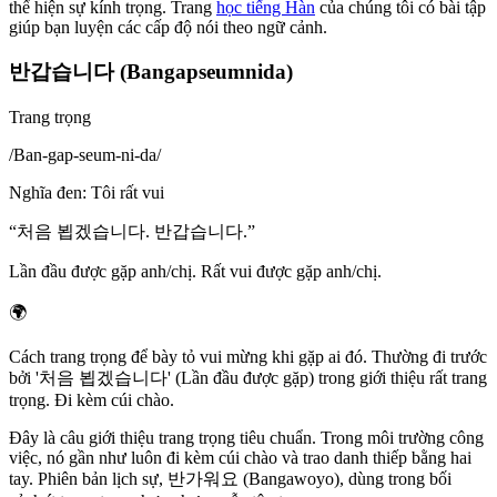
thể hiện sự kính trọng. Trang
học tiếng Hàn
của chúng tôi có bài tập
giúp bạn luyện các cấp độ nói theo ngữ cảnh.
반갑습니다 (Bangapseumnida)
Trang trọng
/
Ban-gap-seum-ni-da
/
Nghĩa đen
:
Tôi rất vui
“
처음 뵙겠습니다. 반갑습니다.
”
Lần đầu được gặp anh/chị. Rất vui được gặp anh/chị.
🌍
Cách trang trọng để bày tỏ vui mừng khi gặp ai đó. Thường đi trước
bởi '처음 뵙겠습니다' (Lần đầu được gặp) trong giới thiệu rất trang
trọng. Đi kèm cúi chào.
Đây là câu giới thiệu trang trọng tiêu chuẩn. Trong môi trường công
việc, nó gần như luôn đi kèm cúi chào và trao danh thiếp bằng hai
tay. Phiên bản lịch sự, 반가워요 (Bangawoyo), dùng trong bối