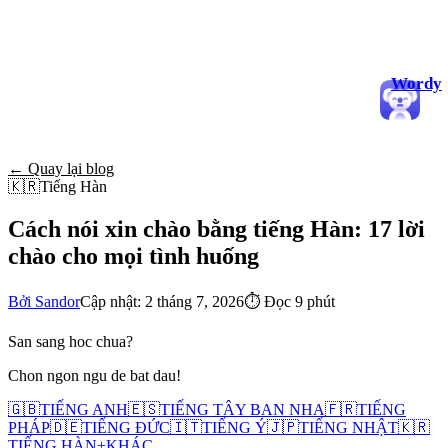
Wordy
← Quay lại blog
🇰🇷
Tiếng Hàn
Cách nói xin chào bằng tiếng Hàn: 17 lời
chào cho mọi tình huống
Bởi Sandor
Cập nhật: 2 tháng 7, 2026
⏱
Đọc 9 phút
San sang hoc chua?
Chon ngon ngu de bat dau!
🇬🇧
TIẾNG ANH
🇪🇸
TIẾNG TÂY BAN NHA
🇫🇷
TIẾNG
PHÁP
🇩🇪
TIẾNG ĐỨC
🇮🇹
TIẾNG Ý
🇯🇵
TIẾNG NHẬT
🇰🇷
TIẾNG HÀN
+
KHÁC...