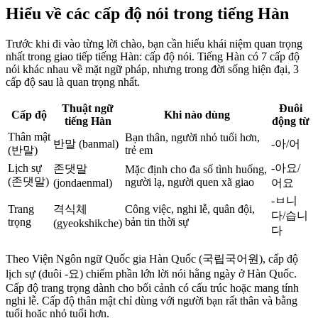
Hiểu về các cấp độ nói trong tiếng Hàn
Trước khi đi vào từng lời chào, bạn cần hiểu khái niệm quan trọng
nhất trong giao tiếp tiếng Hàn: cấp độ nói. Tiếng Hàn có 7 cấp độ
nói khác nhau về mặt ngữ pháp, nhưng trong đời sống hiện đại, 3
cấp độ sau là quan trọng nhất.
Thuật ngữ
Đuôi
Cấp độ
Khi nào dùng
tiếng Hàn
động từ
Thân mật
Bạn thân, người nhỏ tuổi hơn,
반말 (banmal)
-아/어
(반말)
trẻ em
Lịch sự
-아요/
존댓말
Mặc định cho đa số tình huống,
(존댓말)
người lạ, người quen xã giao
(jondaenmal)
어요
-ㅂ니
Trang
격식체
Công việc, nghi lễ, quân đội,
다/습니
trọng
bản tin thời sự
(gyeokshikche)
다
Theo Viện Ngôn ngữ Quốc gia Hàn Quốc (국립국어원), cấp độ
lịch sự (đuôi -요) chiếm phần lớn lời nói hằng ngày ở Hàn Quốc.
Cấp độ trang trọng dành cho bối cảnh có cấu trúc hoặc mang tính
nghi lễ. Cấp độ thân mật chỉ dùng với người bạn rất thân và bằng
tuổi hoặc nhỏ tuổi hơn.