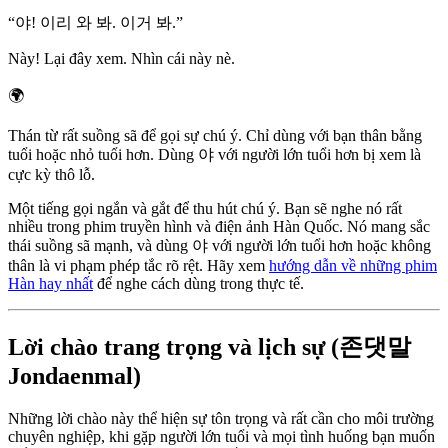
“
야! 이리 와 봐. 이거 봐.
”
Này! Lại đây xem. Nhìn cái này nè.
🌍
Thán từ rất suồng sã để gọi sự chú ý. Chỉ dùng với bạn thân bằng
tuổi hoặc nhỏ tuổi hơn. Dùng 야 với người lớn tuổi hơn bị xem là
cực kỳ thô lỗ.
Một tiếng gọi ngắn và gắt để thu hút chú ý. Bạn sẽ nghe nó rất
nhiều trong phim truyền hình và điện ảnh Hàn Quốc. Nó mang sắc
thái suồng sã mạnh, và dùng 야 với người lớn tuổi hơn hoặc không
thân là vi phạm phép tắc rõ rệt. Hãy xem
hướng dẫn về những phim
Hàn hay nhất
để nghe cách dùng trong thực tế.
Lời chào trang trọng và lịch sự (존댓말
Jondaenmal)
Những lời chào này thể hiện sự tôn trọng và rất cần cho môi trường
chuyên nghiệp, khi gặp người lớn tuổi và mọi tình huống bạn muốn