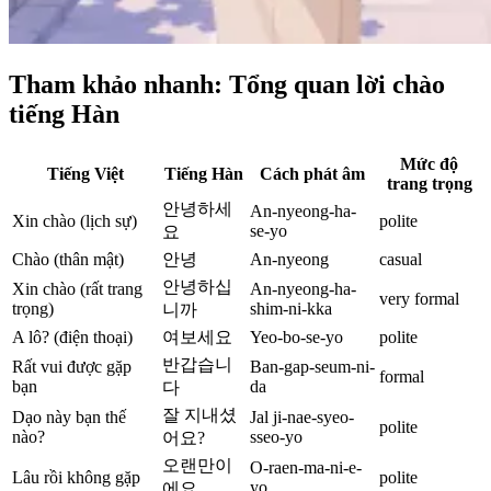
Tham khảo nhanh: Tổng quan lời chào
tiếng Hàn
Mức độ
Tiếng Việt
Tiếng Hàn
Cách phát âm
trang trọng
안녕하세
An-nyeong-ha-
Xin chào (lịch sự)
polite
se-yo
요
Chào (thân mật)
안녕
An-nyeong
casual
안녕하십
Xin chào (rất trang
An-nyeong-ha-
very formal
trọng)
shim-ni-kka
니까
A lô? (điện thoại)
여보세요
Yeo-bo-se-yo
polite
반갑습니
Rất vui được gặp
Ban-gap-seum-ni-
formal
bạn
da
다
잘 지내셨
Dạo này bạn thế
Jal ji-nae-syeo-
polite
nào?
sseo-yo
어요?
오랜만이
O-raen-ma-ni-e-
Lâu rồi không gặp
polite
yo
에요