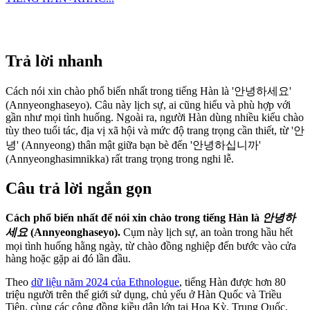
Trả lời nhanh
Cách nói xin chào phổ biến nhất trong tiếng Hàn là '안녕하세요'
(Annyeonghaseyo). Câu này lịch sự, ai cũng hiểu và phù hợp với
gần như mọi tình huống. Ngoài ra, người Hàn dùng nhiều kiểu chào
tùy theo tuổi tác, địa vị xã hội và mức độ trang trọng cần thiết, từ '안
녕' (Annyeong) thân mật giữa bạn bè đến '안녕하십니까'
(Annyeonghasimnikka) rất trang trọng trong nghi lễ.
Câu trả lời ngắn gọn
Cách phổ biến nhất để nói xin chào trong tiếng Hàn là
안녕하
세요
(Annyeonghaseyo).
Cụm này lịch sự, an toàn trong hầu hết
mọi tình huống hằng ngày, từ chào đồng nghiệp đến bước vào cửa
hàng hoặc gặp ai đó lần đầu.
Theo
dữ liệu năm 2024 của Ethnologue
, tiếng Hàn được hơn 80
triệu người trên thế giới sử dụng, chủ yếu ở Hàn Quốc và Triều
Tiên, cùng các cộng đồng kiều dân lớn tại Hoa Kỳ, Trung Quốc,