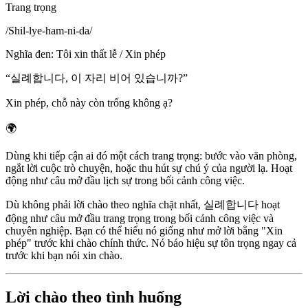
Trang trọng
/
Shil-lye-ham-ni-da
/
Nghĩa đen
:
Tôi xin thất lễ / Xin phép
“
실례합니다, 이 자리 비어 있습니까?
”
Xin phép, chỗ này còn trống không ạ?
🌍
Dùng khi tiếp cận ai đó một cách trang trọng: bước vào văn phòng,
ngắt lời cuộc trò chuyện, hoặc thu hút sự chú ý của người lạ. Hoạt
động như câu mở đầu lịch sự trong bối cảnh công việc.
Dù không phải lời chào theo nghĩa chặt nhất, 실례합니다 hoạt
động như câu mở đầu trang trọng trong bối cảnh công việc và
chuyên nghiệp. Bạn có thể hiểu nó giống như mở lời bằng "Xin
phép" trước khi chào chính thức. Nó báo hiệu sự tôn trọng ngay cả
trước khi bạn nói xin chào.
Lời chào theo tình huống