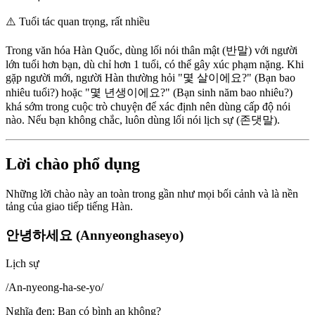
⚠️
Tuổi tác quan trọng, rất nhiều
Trong văn hóa Hàn Quốc, dùng lối nói thân mật (반말) với người
lớn tuổi hơn bạn, dù chỉ hơn 1 tuổi, có thể gây xúc phạm nặng. Khi
gặp người mới, người Hàn thường hỏi "몇 살이에요?" (Bạn bao
nhiêu tuổi?) hoặc "몇 년생이에요?" (Bạn sinh năm bao nhiêu?)
khá sớm trong cuộc trò chuyện để xác định nên dùng cấp độ nói
nào. Nếu bạn không chắc, luôn dùng lối nói lịch sự (존댓말).
Lời chào phổ dụng
Những lời chào này an toàn trong gần như mọi bối cảnh và là nền
tảng của giao tiếp tiếng Hàn.
안녕하세요 (Annyeonghaseyo)
Lịch sự
/
An-nyeong-ha-se-yo
/
Nghĩa đen
:
Bạn có bình an không?