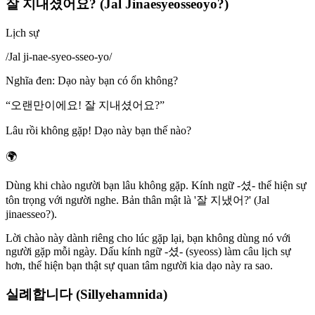
잘 지내셨어요? (Jal Jinaesyeosseoyo?)
Lịch sự
/
Jal ji-nae-syeo-sseo-yo
/
Nghĩa đen
:
Dạo này bạn có ổn không?
“
오랜만이에요! 잘 지내셨어요?
”
Lâu rồi không gặp! Dạo này bạn thế nào?
🌍
Dùng khi chào người bạn lâu không gặp. Kính ngữ -셨- thể hiện sự
tôn trọng với người nghe. Bản thân mật là '잘 지냈어?' (Jal
jinaesseo?).
Lời chào này dành riêng cho lúc gặp lại, bạn không dùng nó với
người gặp mỗi ngày. Dấu kính ngữ -셨- (syeoss) làm câu lịch sự
hơn, thể hiện bạn thật sự quan tâm người kia dạo này ra sao.
실례합니다 (Sillyehamnida)