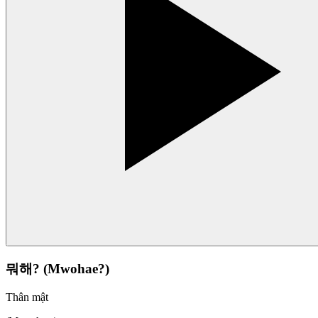
뭐해? (Mwohae?)
Thân mật