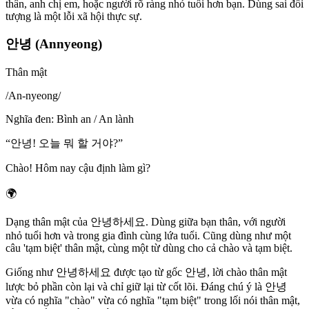
thân, anh chị em, hoặc người rõ ràng nhỏ tuổi hơn bạn. Dùng sai đối
tượng là một lỗi xã hội thực sự.
안녕 (Annyeong)
Thân mật
/
An-nyeong
/
Nghĩa đen
:
Bình an / An lành
“
안녕! 오늘 뭐 할 거야?
”
Chào! Hôm nay cậu định làm gì?
🌍
Dạng thân mật của 안녕하세요. Dùng giữa bạn thân, với người
nhỏ tuổi hơn và trong gia đình cùng lứa tuổi. Cũng dùng như một
câu 'tạm biệt' thân mật, cùng một từ dùng cho cả chào và tạm biệt.
Giống như 안녕하세요 được tạo từ gốc 안녕, lời chào thân mật
lược bỏ phần còn lại và chỉ giữ lại từ cốt lõi. Đáng chú ý là 안녕
vừa có nghĩa "chào" vừa có nghĩa "tạm biệt" trong lối nói thân mật,