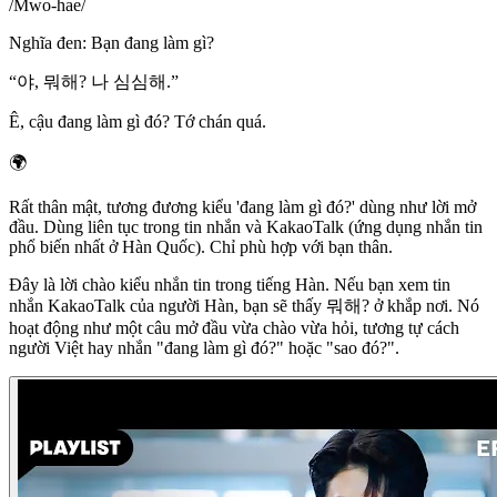
/
Mwo-hae
/
Nghĩa đen
:
Bạn đang làm gì?
“
야, 뭐해? 나 심심해.
”
Ê, cậu đang làm gì đó? Tớ chán quá.
🌍
Rất thân mật, tương đương kiểu 'đang làm gì đó?' dùng như lời mở
đầu. Dùng liên tục trong tin nhắn và KakaoTalk (ứng dụng nhắn tin
phổ biến nhất ở Hàn Quốc). Chỉ phù hợp với bạn thân.
Đây là lời chào kiểu nhắn tin trong tiếng Hàn. Nếu bạn xem tin
nhắn KakaoTalk của người Hàn, bạn sẽ thấy 뭐해? ở khắp nơi. Nó
hoạt động như một câu mở đầu vừa chào vừa hỏi, tương tự cách
người Việt hay nhắn "đang làm gì đó?" hoặc "sao đó?".