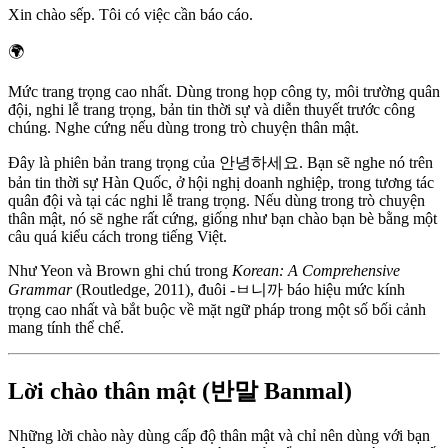
Xin chào sếp. Tôi có việc cần báo cáo.
🌍
Mức trang trọng cao nhất. Dùng trong họp công ty, môi trường quân
đội, nghi lễ trang trọng, bản tin thời sự và diễn thuyết trước công
chúng. Nghe cứng nếu dùng trong trò chuyện thân mật.
Đây là phiên bản trang trọng của 안녕하세요. Bạn sẽ nghe nó trên
bản tin thời sự Hàn Quốc, ở hội nghị doanh nghiệp, trong tương tác
quân đội và tại các nghi lễ trang trọng. Nếu dùng trong trò chuyện
thân mật, nó sẽ nghe rất cứng, giống như bạn chào bạn bè bằng một
câu quá kiểu cách trong tiếng Việt.
Như Yeon và Brown ghi chú trong
Korean: A Comprehensive
Grammar
(Routledge, 2011), đuôi -ㅂ니까 báo hiệu mức kính
trọng cao nhất và bắt buộc về mặt ngữ pháp trong một số bối cảnh
mang tính thể chế.
Lời chào thân mật (반말 Banmal)
Những lời chào này dùng cấp độ thân mật và chỉ nên dùng với bạn