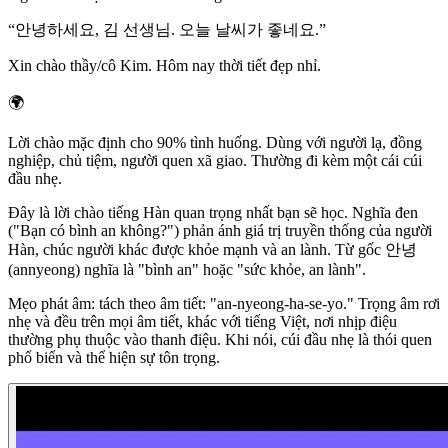
“
안녕하세요, 김 선생님. 오늘 날씨가 좋네요.
”
Xin chào thầy/cô Kim. Hôm nay thời tiết đẹp nhỉ.
🌍
Lời chào mặc định cho 90% tình huống. Dùng với người lạ, đồng
nghiệp, chủ tiệm, người quen xã giao. Thường đi kèm một cái cúi
đầu nhẹ.
Đây là lời chào tiếng Hàn quan trọng nhất bạn sẽ học. Nghĩa đen
("Bạn có bình an không?") phản ánh giá trị truyền thống của người
Hàn, chúc người khác được khỏe mạnh và an lành. Từ gốc 안녕
(annyeong) nghĩa là "bình an" hoặc "sức khỏe, an lành".
Mẹo phát âm: tách theo âm tiết: "an-nyeong-ha-se-yo." Trọng âm rơi
nhẹ và đều trên mọi âm tiết, khác với tiếng Việt, nơi nhịp điệu
thường phụ thuộc vào thanh điệu. Khi nói, cúi đầu nhẹ là thói quen
phổ biến và thể hiện sự tôn trọng.