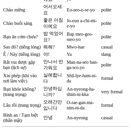
어서오세
Chào mừng
Eo-seo-o-se-yo
polite
요
좋은 아침
Jo-eun a-chi-mi-
Chào buổi sáng
polite
e-yo
이에요
밥 먹었어
Bap meo-geo-
Bạn ăn cơm chưa?
polite
sseo-yo
요?
Sao đó? (tiếng lóng)
뭐해?
Mwo-hae
casual
Ê / Này (tiếng lóng)
야!
Ya
slang
만나서 반
Rất vui được gặp
Man-na-seo ban-
polite
bạn (lịch sự)
ga-wo-yo
가워요
실례합니
Xin phép (khi vào
Shil-lye-ham-ni-
formal
nơi làm việc)
da
다
안녕하십
Bạn khỏe không?
An-nyeong-ha-
very formal
(trang trọng)
shim-ni-kka
니까?
오래간만
O-rae-gan-ma-
Lâu rồi (trang trọng)
formal
nim-ni-da
입니다
Bình an / Tạm biệt
안녕
An-nyeong
casual
(thân mật)