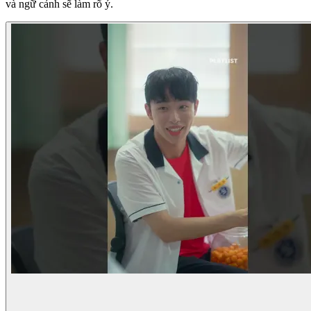
và ngữ cảnh sẽ làm rõ ý.