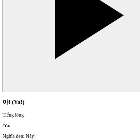
야! (Ya!)
Tiếng lóng
/
Ya
/
Nghĩa đen
:
Này!