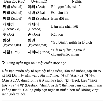
Bản gốc (tục)
Uyển ngữ
Nghĩa
씨발
(Ssibal)
아씨
(Assi)
Rút gọn: "ah, ssi..."
씨발
(Ssibal)
시바
(Siba)
Đảo âm tiết
씨발
(Ssibal)
슈발
(Syubal)
Biến đổi âm
개새끼
개세이
Làm nhẹ phần kết
(Gaesaekki)
(Gaese-i)
좆
(Jot)
존
(Jon)
Rút gọn
병신
병맛
"Gu bệnh", nghĩa là lố bịch
(Byeongsin)
(Byeongmat)
"Đái ra quần", nghĩa là
지랄
(Jiral)
지리다
(Jirida)
choáng/ngạc nhiên
💡
Dùng uyển ngữ như một chiến lược học
Nếu bạn muốn bày tỏ bực bội bằng tiếng Hàn mà không gặp rủi ro
xã hội lớn, hãy nắm vài uyển ngữ nhẹ. '아씨' (Assi) và '아이씨'
(Aissi) được dùng rộng rãi ở mọi lứa tuổi. '헐' (Heol, kiểu "hả/ôi
trời") và '대박' (Daebak, "đỉnh/quá đã") thể hiện cảm xúc mạnh mà
không tục tĩu. Chúng giúp bạn nghe tự nhiên hơn mà không vượt
ranh giới xã hội.