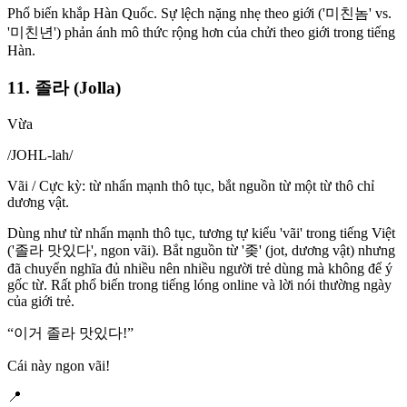
Phổ biến khắp Hàn Quốc. Sự lệch nặng nhẹ theo giới ('미친놈' vs.
'미친년') phản ánh mô thức rộng hơn của chửi theo giới trong tiếng
Hàn.
11. 졸라 (Jolla)
Vừa
/
JOHL-lah
/
Vãi / Cực kỳ: từ nhấn mạnh thô tục, bắt nguồn từ một từ thô chỉ
dương vật.
Dùng như từ nhấn mạnh thô tục, tương tự kiểu 'vãi' trong tiếng Việt
('졸라 맛있다', ngon vãi). Bắt nguồn từ '좆' (jot, dương vật) nhưng
đã chuyển nghĩa đủ nhiều nên nhiều người trẻ dùng mà không để ý
gốc từ. Rất phổ biến trong tiếng lóng online và lời nói thường ngày
của giới trẻ.
“
이거 졸라 맛있다!
”
Cái này ngon vãi!
📍