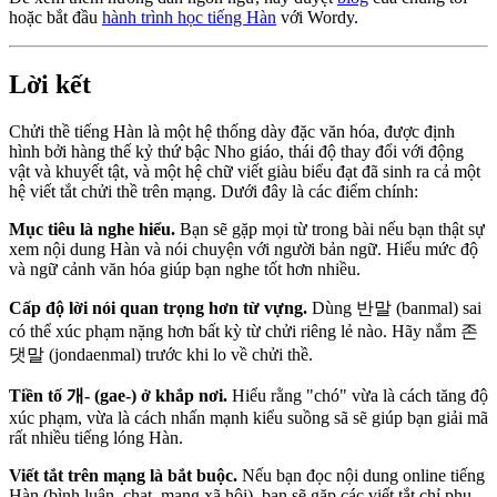
hoặc bắt đầu
hành trình học tiếng Hàn
với Wordy.
Lời kết
Chửi thề tiếng Hàn là một hệ thống dày đặc văn hóa, được định
hình bởi hàng thế kỷ thứ bậc Nho giáo, thái độ thay đổi với động
vật và khuyết tật, và một hệ chữ viết giàu biểu đạt đã sinh ra cả một
hệ viết tắt chửi thề trên mạng. Dưới đây là các điểm chính:
Mục tiêu là nghe hiểu.
Bạn sẽ gặp mọi từ trong bài nếu bạn thật sự
xem nội dung Hàn và nói chuyện với người bản ngữ. Hiểu mức độ
và ngữ cảnh văn hóa giúp bạn nghe tốt hơn nhiều.
Cấp độ lời nói quan trọng hơn từ vựng.
Dùng 반말 (banmal) sai
có thể xúc phạm nặng hơn bất kỳ từ chửi riêng lẻ nào. Hãy nắm 존
댓말 (jondaenmal) trước khi lo về chửi thề.
Tiền tố 개- (gae-) ở khắp nơi.
Hiểu rằng "chó" vừa là cách tăng độ
xúc phạm, vừa là cách nhấn mạnh kiểu suồng sã sẽ giúp bạn giải mã
rất nhiều tiếng lóng Hàn.
Viết tắt trên mạng là bắt buộc.
Nếu bạn đọc nội dung online tiếng
Hàn (bình luận, chat, mạng xã hội), bạn sẽ gặp các viết tắt chỉ phụ