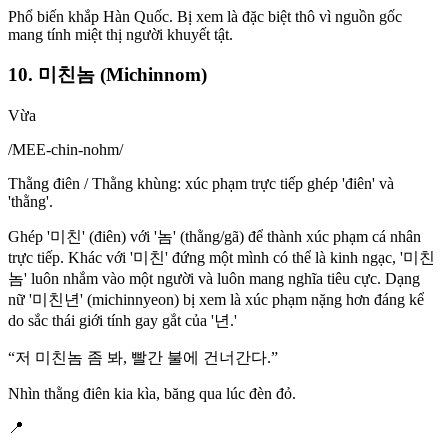
Phổ biến khắp Hàn Quốc. Bị xem là đặc biệt thô vì nguồn gốc
mang tính miệt thị người khuyết tật.
10. 미친놈 (Michinnom)
Vừa
/
MEE-chin-nohm
/
Thằng điên / Thằng khùng: xúc phạm trực tiếp ghép 'điên' và
'thằng'.
Ghép '미친' (điên) với '놈' (thằng/gã) để thành xúc phạm cá nhân
trực tiếp. Khác với '미친' đứng một mình có thể là kinh ngạc, '미친
놈' luôn nhắm vào một người và luôn mang nghĩa tiêu cực. Dạng
nữ '미친년' (michinnyeon) bị xem là xúc phạm nặng hơn đáng kể
do sắc thái giới tính gay gắt của '년.'
“
저 미친놈 좀 봐, 빨간 불에 건너간다.
”
Nhìn thằng điên kia kìa, băng qua lúc đèn đỏ.
📍