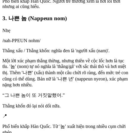
Phổ biến khắp Hàn Quốc. Người trẻ thường xem là hơi lỗi thời
nhưng ai cũng hiểu.
3. 나쁜 놈 (Nappeun nom)
Nhẹ
/
nah-PPEUN nohm
/
Thằng xấu / Thằng khốn: nghĩa đen là 'người xấu (nam)'.
Một lời xúc phạm thẳng thừng, nhưng thiên về cộc lốc hơn là tục
tĩu. '놈' (nom) tự nó nghĩa là 'thằng/gã' với sắc thái thô và hơi miệt
thị. Thêm '나쁜' (xấu) thành một câu chửi rõ ràng, đến mức trẻ con
cũng có thể dùng. Bản nữ là '나쁜 년' (nappeun nyeon), xúc phạm
nặng hơn nhiều.
“
그 나쁜 놈이 또 거짓말했어.
”
Thằng khốn đó lại nói dối nữa.
📍
Phổ biến khắp Hàn Quốc. Từ '놈' xuất hiện trong nhiều cụm chửi
ghép.