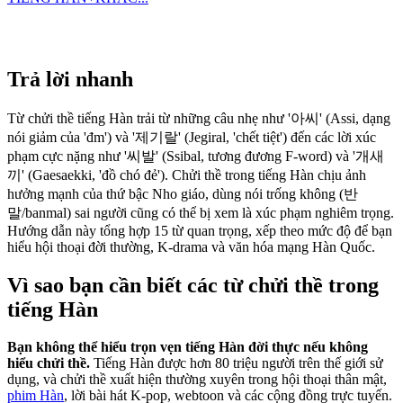
Trả lời nhanh
Từ chửi thề tiếng Hàn trải từ những câu nhẹ như '아씨' (Assi, dạng
nói giảm của 'đm') và '제기랄' (Jegiral, 'chết tiệt') đến các lời xúc
phạm cực nặng như '씨발' (Ssibal, tương đương F-word) và '개새
끼' (Gaesaekki, 'đồ chó đẻ'). Chửi thề trong tiếng Hàn chịu ảnh
hưởng mạnh của thứ bậc Nho giáo, dùng nói trống không (반
말/banmal) sai người cũng có thể bị xem là xúc phạm nghiêm trọng.
Hướng dẫn này tổng hợp 15 từ quan trọng, xếp theo mức độ để bạn
hiểu hội thoại đời thường, K-drama và văn hóa mạng Hàn Quốc.
Vì sao bạn cần biết các từ chửi thề trong
tiếng Hàn
Bạn không thể hiểu trọn vẹn tiếng Hàn đời thực nếu không
hiểu chửi thề.
Tiếng Hàn được hơn 80 triệu người trên thế giới sử
dụng, và chửi thề xuất hiện thường xuyên trong hội thoại thân mật,
phim Hàn
, lời bài hát K-pop, webtoon và các cộng đồng trực tuyến.