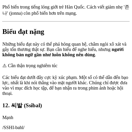
Phổ biến trong tiếng lóng giới trẻ Hàn Quốc. Cách viết giảm nhẹ '존
나' (jonna) còn phổ biến hơn trên mạng.
Biểu đạt nặng
Những biểu đạt này có thể phá hỏng quan hệ, châm ngòi xô xát và
gây tổn thương thật sự. Bạn cần hiểu để nghe hiểu, nhưng
người
không bản ngữ gần như luôn không nên dùng
.
⚠️
Cần thận trọng nghiêm túc
Các biểu đạt dưới đây cực kỳ xúc phạm. Một số có thể dẫn đến bạo
lực, nhất là khi nói thẳng vào mặt người khác. Chúng chỉ được đưa
vào vì mục đích học tập, để bạn nhận ra trong phim ảnh hoặc hội
thoại.
12. 씨발 (Ssibal)
Mạnh
/
SSHI-bahl
/