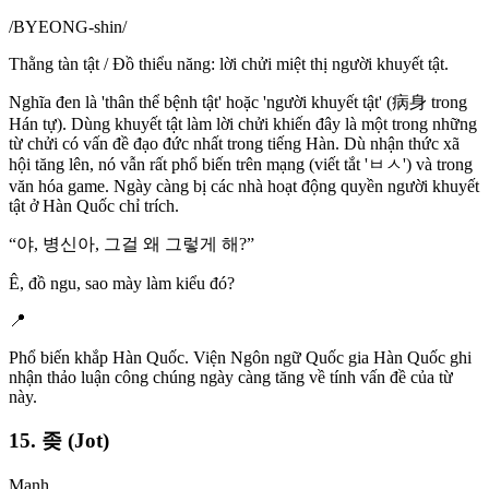
/
BYEONG-shin
/
Thằng tàn tật / Đồ thiểu năng: lời chửi miệt thị người khuyết tật.
Nghĩa đen là 'thân thể bệnh tật' hoặc 'người khuyết tật' (病身 trong
Hán tự). Dùng khuyết tật làm lời chửi khiến đây là một trong những
từ chửi có vấn đề đạo đức nhất trong tiếng Hàn. Dù nhận thức xã
hội tăng lên, nó vẫn rất phổ biến trên mạng (viết tắt 'ㅂㅅ') và trong
văn hóa game. Ngày càng bị các nhà hoạt động quyền người khuyết
tật ở Hàn Quốc chỉ trích.
“
야, 병신아, 그걸 왜 그렇게 해?
”
Ê, đồ ngu, sao mày làm kiểu đó?
📍
Phổ biến khắp Hàn Quốc. Viện Ngôn ngữ Quốc gia Hàn Quốc ghi
nhận thảo luận công chúng ngày càng tăng về tính vấn đề của từ
này.
15. 좆 (Jot)
Mạnh