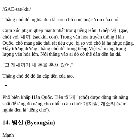
/
GAE-sae-kki
/
Thằng chó đẻ: nghĩa đen là 'con chó con' hoặc 'con của chó.'
Cụm xúc phạm ghép mạnh nhất trong tiếng Hàn. Ghép '개' (gae,
chó) với '새끼' (saekki, con). Trong văn hóa truyền thống Hàn
Quốc, chó mang sắc thái rất tiêu cực, bị so với chó là hạ nhục nặng.
Đây tương đương 'thằng chó đẻ' trong tiếng Việt và mang trọng
lượng văn hóa lớn. Nói thẳng vào ai đó có thể dẫn đến ẩu đả.
“
그 개새끼가 내 돈을 훔쳐 갔어.
”
Thằng chó đẻ đó ăn cắp tiền của tao.
📍
Phổ biến khắp Hàn Quốc. Tiền tố '개-' (chó) được dùng rất năng
suất để tăng độ nặng cho nhiều câu chửi: 개지랄, 개소리 (xàm,
nghĩa đen là 'tiếng chó').
14. 병신 (Byeongsin)
Mạnh