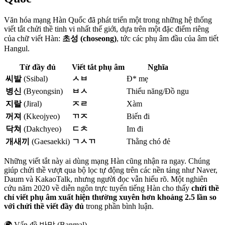
Văn hóa mạng Hàn Quốc đã phát triển một trong những hệ thống
viết tắt chửi thề tinh vi nhất thế giới, dựa trên một đặc điểm riêng
của chữ viết Hàn:
초성 (choseong)
, tức các phụ âm đầu của âm tiết
Hangul.
Từ đầy đủ
Viết tắt phụ âm
Nghĩa
씨발
(Ssibal)
ㅅㅂ
Đ* mẹ
병신
(Byeongsin)
ㅂㅅ
Thiểu năng/Đồ ngu
지랄
(Jiral)
ㅈㄹ
Xàm
꺼져
(Kkeojyeo)
ㄲㅈ
Biến đi
닥쳐
(Dakchyeo)
ㄷㅊ
Im đi
개새끼
(Gaesaekki)
ㄱㅅㄲ
Thằng chó đẻ
Những viết tắt này ai dùng mạng Hàn cũng nhận ra ngay. Chúng
giúp chửi thề vượt qua bộ lọc tự động trên các nền tảng như Naver,
Daum và KakaoTalk, nhưng người đọc vẫn hiểu rõ. Một nghiên
cứu năm 2020 về diễn ngôn trực tuyến tiếng Hàn cho thấy
chửi thề
chỉ viết phụ âm xuất hiện thường xuyên hơn khoảng 2.5 lần so
với chửi thề viết đầy đủ
trong phần bình luận.
🌍
Vấn đề 반말 (Banmal)