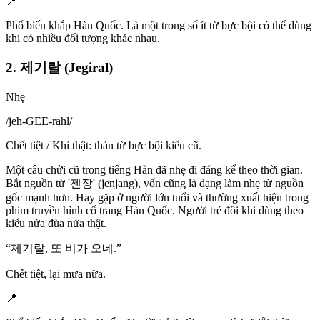
📍
Phổ biến khắp Hàn Quốc. Là một trong số ít từ bực bội có thể dùng
khi có nhiều đối tượng khác nhau.
2. 제기랄 (Jegiral)
Nhẹ
/
jeh-GEE-rahl
/
Chết tiệt / Khỉ thật: thán từ bực bội kiểu cũ.
Một câu chửi cũ trong tiếng Hàn đã nhẹ đi đáng kể theo thời gian.
Bắt nguồn từ '젠장' (jenjang), vốn cũng là dạng làm nhẹ từ nguồn
gốc mạnh hơn. Hay gặp ở người lớn tuổi và thường xuất hiện trong
phim truyền hình cổ trang Hàn Quốc. Người trẻ đôi khi dùng theo
kiểu nửa đùa nửa thật.
“
제기랄, 또 비가 오네.
”
Chết tiệt, lại mưa nữa.
📍