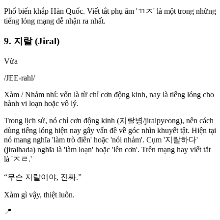
Phổ biến khắp Hàn Quốc. Viết tắt phụ âm 'ㄲㅈ' là một trong những
tiếng lóng mạng dễ nhận ra nhất.
9. 지랄 (Jiral)
Vừa
/
JEE-rahl
/
Xàm / Nhảm nhí: vốn là từ chỉ cơn động kinh, nay là tiếng lóng cho
hành vi loạn hoặc vô lý.
Trong lịch sử, nó chỉ cơn động kinh (지랄병/jiralpyeong), nên cách
dùng tiếng lóng hiện nay gây vấn đề về góc nhìn khuyết tật. Hiện tại
nó mang nghĩa 'làm trò điên' hoặc 'nói nhảm'. Cụm '지랄하다'
(jiralhada) nghĩa là 'làm loạn' hoặc 'lên cơn'. Trên mạng hay viết tắt
là 'ㅈㄹ.'
“
무슨 지랄이야, 진짜.
”
Xàm gì vậy, thiệt luôn.
📍