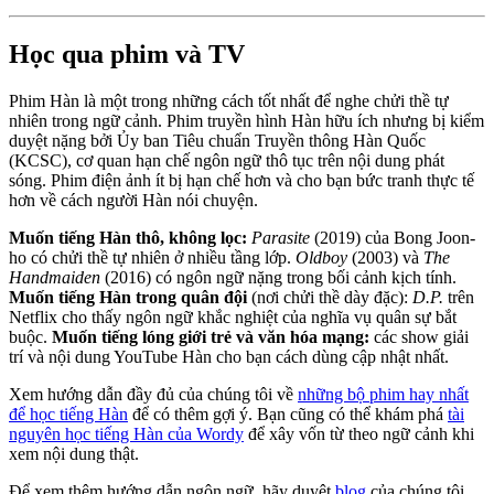
Học qua phim và TV
Phim Hàn là một trong những cách tốt nhất để nghe chửi thề tự
nhiên trong ngữ cảnh. Phim truyền hình Hàn hữu ích nhưng bị kiểm
duyệt nặng bởi Ủy ban Tiêu chuẩn Truyền thông Hàn Quốc
(KCSC), cơ quan hạn chế ngôn ngữ thô tục trên nội dung phát
sóng. Phim điện ảnh ít bị hạn chế hơn và cho bạn bức tranh thực tế
hơn về cách người Hàn nói chuyện.
Muốn tiếng Hàn thô, không lọc:
Parasite
(2019) của Bong Joon-
ho có chửi thề tự nhiên ở nhiều tầng lớp.
Oldboy
(2003) và
The
Handmaiden
(2016) có ngôn ngữ nặng trong bối cảnh kịch tính.
Muốn tiếng Hàn trong quân đội
(nơi chửi thề dày đặc):
D.P.
trên
Netflix cho thấy ngôn ngữ khắc nghiệt của nghĩa vụ quân sự bắt
buộc.
Muốn tiếng lóng giới trẻ và văn hóa mạng:
các show giải
trí và nội dung YouTube Hàn cho bạn cách dùng cập nhật nhất.
Xem hướng dẫn đầy đủ của chúng tôi về
những bộ phim hay nhất
để học tiếng Hàn
để có thêm gợi ý. Bạn cũng có thể khám phá
tài
nguyên học tiếng Hàn của Wordy
để xây vốn từ theo ngữ cảnh khi
xem nội dung thật.
Để xem thêm hướng dẫn ngôn ngữ, hãy duyệt
blog
của chúng tôi