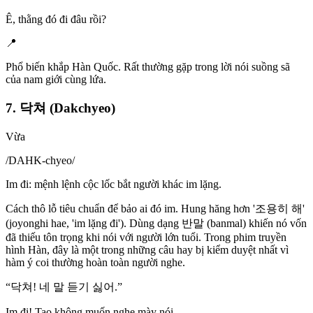
Ê, thằng đó đi đâu rồi?
📍
Phổ biến khắp Hàn Quốc. Rất thường gặp trong lời nói suồng sã
của nam giới cùng lứa.
7. 닥쳐 (Dakchyeo)
Vừa
/
DAHK-chyeo
/
Im đi: mệnh lệnh cộc lốc bắt người khác im lặng.
Cách thô lỗ tiêu chuẩn để bảo ai đó im. Hung hăng hơn '조용히 해'
(joyonghi hae, 'im lặng đi'). Dùng dạng 반말 (banmal) khiến nó vốn
đã thiếu tôn trọng khi nói với người lớn tuổi. Trong phim truyền
hình Hàn, đây là một trong những câu hay bị kiểm duyệt nhất vì
hàm ý coi thường hoàn toàn người nghe.
“
닥쳐! 네 말 듣기 싫어.
”
Im đi! Tao không muốn nghe mày nói.