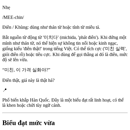
Nhẹ
/
MEE-chin
/
Điên / Khùng: dùng như thán từ hoặc tính từ miêu tả.
Bắt nguồn từ động từ '미치다' (michida, 'phát điên'). Khi đứng một
mình như thán từ, nó thể hiện sự không tin nổi hoặc kinh ngạc,
giống kiểu 'điên thật!' trong tiếng Việt. Có thể tích cực ('미친 실력',
giỏi điên rồ) hoặc tiêu cực. Khi dùng để gọi thẳng ai đó là điên, mức
độ sẽ lên vừa.
“
미친, 이 가격 실화야?
”
Điên thật, giá này là thật hả?
📍
Phổ biến khắp Hàn Quốc. Đây là một biểu đạt rất linh hoạt, có thể
là khen hoặc chửi tùy ngữ cảnh.
Biểu đạt mức vừa