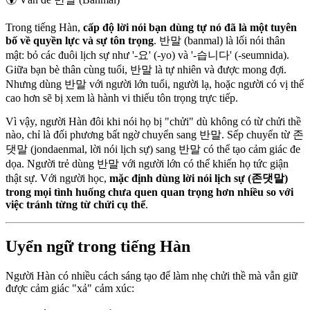
Trong tiếng Hàn,
cấp độ lời nói bạn dùng tự nó đã là một tuyên
bố về quyền lực và sự tôn trọng
. 반말 (banmal) là lối nói thân
mật: bỏ các đuôi lịch sự như '-요' (-yo) và '-습니다' (-seumnida).
Giữa bạn bè thân cùng tuổi, 반말 là tự nhiên và được mong đợi.
Nhưng dùng 반말 với người lớn tuổi, người lạ, hoặc người có vị thế
cao hơn sẽ bị xem là hành vi thiếu tôn trọng trực tiếp.
Vì vậy, người Hàn đôi khi nói họ bị "chửi" dù không có từ chửi thề
nào, chỉ là đối phương bất ngờ chuyển sang 반말. Sếp chuyển từ 존
댓말 (jondaenmal, lời nói lịch sự) sang 반말 có thể tạo cảm giác đe
dọa. Người trẻ dùng 반말 với người lớn có thể khiến họ tức giận
thật sự. Với người học,
mặc định dùng lời nói lịch sự (존댓말)
trong mọi tình huống chưa quen quan trọng hơn nhiều so với
việc tránh từng từ chửi cụ thể
.
Uyển ngữ trong tiếng Hàn
Người Hàn có nhiều cách sáng tạo để làm nhẹ chửi thề mà vẫn giữ
được cảm giác "xả" cảm xúc: