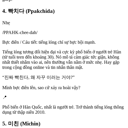
4. 빡치다 (Ppakchida)
Nhẹ
/
PPAHK-chee-dah
/
Bực điên / Cáu tiết: tiếng lóng chỉ sự bực bội mạnh.
Tiếng lóng tương đối hiện đại và cực kỳ phổ biến ở người trẻ Hàn
(từ tuổi teen đến khoảng 30). Nó mô tả cảm giác tức giận, không
nhất thiết nhắm vào ai, nên thường vẫn nằm ở mức nhẹ. Hay gặp
trong cộng đồng online và tin nhắn thân mật.
“
진짜 빡친다, 왜 자꾸 이러는 거야?
”
Mình bực điên lên, sao cứ xảy ra hoài vậy?
📍
Phổ biến ở Hàn Quốc, nhất là người trẻ. Trở thành tiếng lóng thông
dụng từ thập niên 2010.
5. 미친 (Michin)