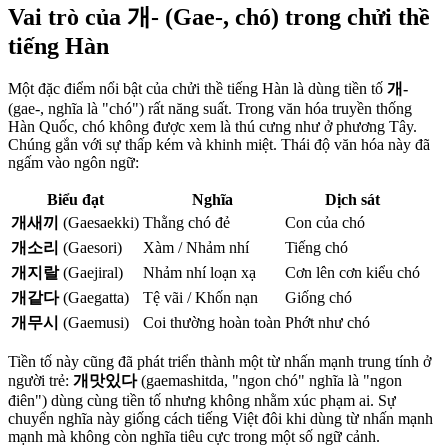
Vai trò của 개- (Gae-, chó) trong chửi thề
tiếng Hàn
Một đặc điểm nổi bật của chửi thề tiếng Hàn là dùng tiền tố
개-
(gae-, nghĩa là "chó") rất năng suất. Trong văn hóa truyền thống
Hàn Quốc, chó không được xem là thú cưng như ở phương Tây.
Chúng gắn với sự thấp kém và khinh miệt. Thái độ văn hóa này đã
ngấm vào ngôn ngữ:
Biểu đạt
Nghĩa
Dịch sát
개새끼
(Gaesaekki)
Thằng chó đẻ
Con của chó
개소리
(Gaesori)
Xàm / Nhảm nhí
Tiếng chó
개지랄
(Gaejiral)
Nhảm nhí loạn xạ
Cơn lên cơn kiểu chó
개같다
(Gaegatta)
Tệ vãi / Khốn nạn
Giống chó
개무시
(Gaemusi)
Coi thường hoàn toàn
Phớt như chó
Tiền tố này cũng đã phát triển thành một từ nhấn mạnh trung tính ở
người trẻ:
개맛있다
(gaemashitda, "ngon chó" nghĩa là "ngon
điên") dùng cùng tiền tố nhưng không nhằm xúc phạm ai. Sự
chuyển nghĩa này giống cách tiếng Việt đôi khi dùng từ nhấn mạnh
mạnh mà không còn nghĩa tiêu cực trong một số ngữ cảnh.