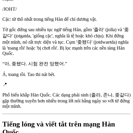
/
JOHT
/
Cặc: từ thô nhất trong tiếng Hàn để chỉ dương vật.
Từ gốc đứng sau nhiều tục ngữ tiếng Hàn, gồm '졸라' (jolla) và '좆
같다' (jotgatda, 'giống cặc', nghĩa là tệ hoặc khó chịu). Khi đứng
một mình, nó rất trực diện và tục. Cụm '좆됐다' (jotdwaetda) nghĩa
là 'toang rồi' hoặc 'bị chơi rồi'. Bị lọc mạnh trên các nền tảng Hàn
Quốc.
“
아, 좆됐다. 시험 완전 망했어.
”
Á, toang rồi. Tao thi nát bét.
📍
Phổ biến khắp Hàn Quốc. Các dạng phái sinh (졸라, 존나, 좆같다)
gặp thường xuyên hơn nhiều trong lời nói hằng ngày so với từ đứng
một mình.
Tiếng lóng và viết tắt trên mạng Hàn
Quốc