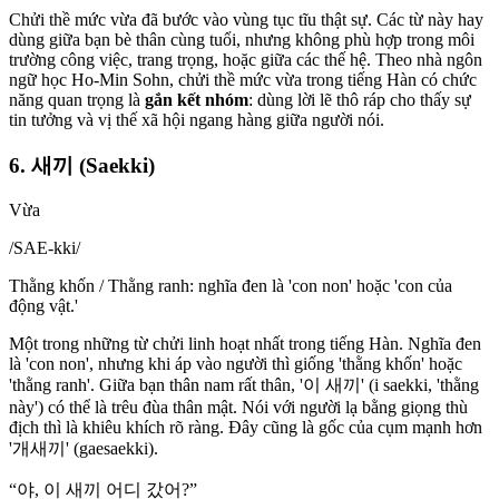
Chửi thề mức vừa đã bước vào vùng tục tĩu thật sự. Các từ này hay
dùng giữa bạn bè thân cùng tuổi, nhưng không phù hợp trong môi
trường công việc, trang trọng, hoặc giữa các thế hệ. Theo nhà ngôn
ngữ học Ho-Min Sohn, chửi thề mức vừa trong tiếng Hàn có chức
năng quan trọng là
gắn kết nhóm
: dùng lời lẽ thô ráp cho thấy sự
tin tưởng và vị thế xã hội ngang hàng giữa người nói.
6. 새끼 (Saekki)
Vừa
/
SAE-kki
/
Thằng khốn / Thằng ranh: nghĩa đen là 'con non' hoặc 'con của
động vật.'
Một trong những từ chửi linh hoạt nhất trong tiếng Hàn. Nghĩa đen
là 'con non', nhưng khi áp vào người thì giống 'thằng khốn' hoặc
'thằng ranh'. Giữa bạn thân nam rất thân, '이 새끼' (i saekki, 'thằng
này') có thể là trêu đùa thân mật. Nói với người lạ bằng giọng thù
địch thì là khiêu khích rõ ràng. Đây cũng là gốc của cụm mạnh hơn
'개새끼' (gaesaekki).
“
야, 이 새끼 어디 갔어?
”