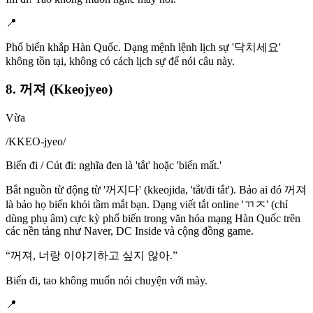
📍
Phổ biến khắp Hàn Quốc. Dạng mệnh lệnh lịch sự '닥치세요'
không tồn tại, không có cách lịch sự để nói câu này.
8. 꺼져 (Kkeojyeo)
Vừa
/
KKEO-jyeo
/
Biến đi / Cút đi: nghĩa đen là 'tắt' hoặc 'biến mất.'
Bắt nguồn từ động từ '꺼지다' (kkeojida, 'tắt/đi tắt'). Bảo ai đó 꺼져
là bảo họ biến khỏi tầm mắt bạn. Dạng viết tắt online 'ㄲㅈ' (chỉ
dùng phụ âm) cực kỳ phổ biến trong văn hóa mạng Hàn Quốc trên
các nền tảng như Naver, DC Inside và cộng đồng game.
“
꺼져, 너랑 이야기하고 싶지 않아.
”
Biến đi, tao không muốn nói chuyện với mày.
📍