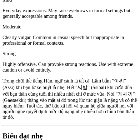
Everyday expressions. May raise eyebrows in formal settings but
generally acceptable among friends.
Moderate
Clearly vulgar. Common in casual speech but inappropriate in
professional or formal contexts.
Strong
Highly offensive. Can provoke strong reactions. Use with extreme
caution or avoid entirely.
Trong chửi thề tiếng Hàn, ngữ cảnh là tất cả. Lẩm bẩm "아씨"
(Assi) khi bạn lỡ xe buýt là nhẹ. Hét "씨발" (Ssibal) khi cười đùa
với bạn thân cùng tuổi thì nhiều nhất chỉ ở mức vừa. Nói "개새끼"
(Gaesaekki) thẳng vào mặt ai đó trong lúc tức giận là nặng và có thể
nguy hiểm. Tuổi tác, thứ bậc xã hội và quan hệ giữa người nói với
người nghe quyết định mức độ nặng nhẹ nhiều hơn chính bản thân
từ đó.
Biểu đạt nhẹ