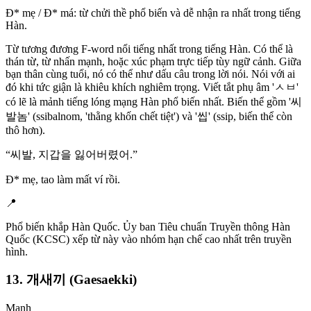
Đ* mẹ / Đ* má: từ chửi thề phổ biến và dễ nhận ra nhất trong tiếng
Hàn.
Từ tương đương F-word nổi tiếng nhất trong tiếng Hàn. Có thể là
thán từ, từ nhấn mạnh, hoặc xúc phạm trực tiếp tùy ngữ cảnh. Giữa
bạn thân cùng tuổi, nó có thể như dấu câu trong lời nói. Nói với ai
đó khi tức giận là khiêu khích nghiêm trọng. Viết tắt phụ âm 'ㅅㅂ'
có lẽ là mảnh tiếng lóng mạng Hàn phổ biến nhất. Biến thể gồm '씨
발놈' (ssibalnom, 'thằng khốn chết tiệt') và '씹' (ssip, biến thể còn
thô hơn).
“
씨발, 지갑을 잃어버렸어.
”
Đ* mẹ, tao làm mất ví rồi.
📍
Phổ biến khắp Hàn Quốc. Ủy ban Tiêu chuẩn Truyền thông Hàn
Quốc (KCSC) xếp từ này vào nhóm hạn chế cao nhất trên truyền
hình.
13. 개새끼 (Gaesaekki)
Mạnh