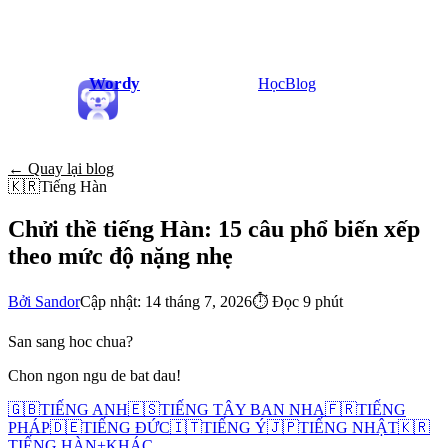
Wordy
Học
Blog
← Quay lại blog
🇰🇷
Tiếng Hàn
Chửi thề tiếng Hàn: 15 câu phổ biến xếp
theo mức độ nặng nhẹ
Bởi Sandor
Cập nhật: 14 tháng 7, 2026
⏱
Đọc 9 phút
San sang hoc chua?
Chon ngon ngu de bat dau!
🇬🇧
TIẾNG ANH
🇪🇸
TIẾNG TÂY BAN NHA
🇫🇷
TIẾNG
PHÁP
🇩🇪
TIẾNG ĐỨC
🇮🇹
TIẾNG Ý
🇯🇵
TIẾNG NHẬT
🇰🇷
TIẾNG HÀN
+
KHÁC...