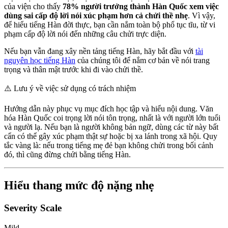
của viện cho thấy
78% người trưởng thành Hàn Quốc xem việc
dùng sai cấp độ lời nói xúc phạm hơn cả chửi thề nhẹ
. Vì vậy,
để hiểu tiếng Hàn đời thực, bạn cần nắm toàn bộ phổ tục tĩu, từ vi
phạm cấp độ lời nói đến những câu chửi trực diện.
Nếu bạn vẫn đang xây nền tảng tiếng Hàn, hãy bắt đầu với
tài
nguyên học tiếng Hàn
của chúng tôi để nắm cơ bản về nói trang
trọng và thân mật trước khi đi vào chửi thề.
⚠️
Lưu ý về việc sử dụng có trách nhiệm
Hướng dẫn này phục vụ mục đích học tập và hiểu nội dung. Văn
hóa Hàn Quốc coi trọng lời nói tôn trọng, nhất là với người lớn tuổi
và người lạ. Nếu bạn là người không bản ngữ, dùng các từ này bất
cẩn có thể gây xúc phạm thật sự hoặc bị xa lánh trong xã hội. Quy
tắc vàng là: nếu trong tiếng mẹ đẻ bạn không chửi trong bối cảnh
đó, thì cũng đừng chửi bằng tiếng Hàn.
Hiểu thang mức độ nặng nhẹ
Severity Scale
Mild