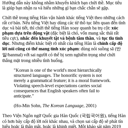
Hướng dẫn này không nhằm khuyến khích bạn chửi thề. Mục tiêu
là giúp bạn nhận ra và hiểu những gì bạn chắc chắn sẽ gặp.
Chửi thề trong tiếng Hàn vận hành khác tiếng Việt theo những cách
rất cơ bản. Nếu tiếng Việt hay dùng các từ thô tục liên quan đến tình
dục và bài tiết, thì chửi thề tiếng Hàn xoay quanh ba trụ cột:
xúc
phạm dựa trên động vật
(đặc biệt là chó, vốn mang sắc thái rất
tiêu cực),
nhắc đến khuyết tật và bệnh tâm thần
, và
tục tĩu tình
dục
. Nhưng điểm khác biệt rõ nhất của tiếng Hàn là
chính cấp độ
lời nói cũng có thể mang tính xúc phạm
: dùng nói suồng sã (반
말/banmal) với sai người có thể bị xem nghiêm trọng như chửi
thẳng mặt trong nhiều tình huống.
"Korean is one of the world's most hierarchically
structured languages. The honorific system is not
merely a grammatical feature; it is a moral framework.
Violating speech-level expectations carries social
consequences that English speakers often fail to
anticipate."
(Ho-Min Sohn,
The Korean Language
, 2001)
Theo Viện Ngôn ngữ Quốc gia Hàn Quốc (국립국어원), tiếng Hàn
có hơn bảy cấp độ lời nói khác nhau, và chọn sai cấp độ sẽ phát tín
hiệu hoặc là thân mật, hoặc là khinh miệt. Một khảo sát năm 2019