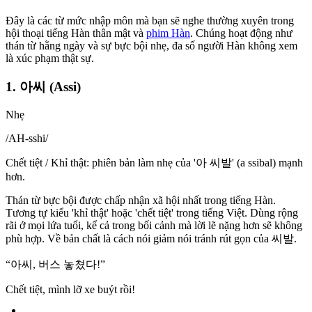
Đây là các từ mức nhập môn mà bạn sẽ nghe thường xuyên trong
hội thoại tiếng Hàn thân mật và
phim Hàn
. Chúng hoạt động như
thán từ hằng ngày và sự bực bội nhẹ, đa số người Hàn không xem
là xúc phạm thật sự.
1. 아씨 (Assi)
Nhẹ
/
AH-sshi
/
Chết tiệt / Khỉ thật: phiên bản làm nhẹ của '아 씨발' (a ssibal) mạnh
hơn.
Thán từ bực bội được chấp nhận xã hội nhất trong tiếng Hàn.
Tương tự kiểu 'khỉ thật' hoặc 'chết tiệt' trong tiếng Việt. Dùng rộng
rãi ở mọi lứa tuổi, kể cả trong bối cảnh mà lời lẽ nặng hơn sẽ không
phù hợp. Về bản chất là cách nói giảm nói tránh rút gọn của 씨발.
“
아씨, 버스 놓쳤다!
”
Chết tiệt, mình lỡ xe buýt rồi!