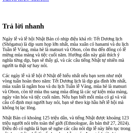
Trả lời nhanh
Ngày lễ và lễ hội Nhật Bản có nhịp điệu khá rõ: Tết Dương lịch
(Shōgatsu) là dịp sum họp lớn nhất, mùa xuân có hanami và du lịch
Tuần lễ Vàng, mùa hè là matsuri và Obon, còn thu đến đông có lễ
mừng mùa màng và tiệc cuối năm. Hướng dẫn này giải thích ý
nghĩa từng dịp, bạn sẽ thấy gì, và các câu tiếng Nhật tự nhiên mà
người ta thật sự hay nói.
Các ngày lễ và lễ hội ở Nhật dễ hiểu nhất nếu bạn xem như một
vòng tuần hoàn theo năm: Tết Dương lịch là dịp gia đình lớn nhất,
mùa xuân là ngắm hoa và du lịch Tuần lễ Vàng, mùa hè là matsuri
và Obon, còn từ mùa thu sang mùa đông là các sự kiện mùa màng,
ngày văn hóa và tiệc cuối năm. Nếu bạn biết mỗi mùa có gì và vài
câu cố định mọi người hay nói, bạn sẽ theo kịp hầu hết lễ hội mà
không bị lạc lõng.
Nhật Bản có khoảng 125 triệu dân, và tiếng Nhật được khoảng 123
triệu người nói trên toàn thế giới (Ethnologue, ấn bản thứ 27, 2024).
Điều đó có nghĩa là bạn sẽ nghe các câu nói dịp lễ này liên tục trong