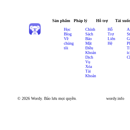
Sản phẩm
Pháp lý
Hỗ trợ
Tải xuố
Học
Chính
Hỗ
A
Blog
Sách
Trợ
S
Về
Bảo
Liên
G
chúng
Mật
Hệ
P
tôi
Điều
T
Khoản
í
Dịch
C
Vụ
Xóa
Tài
Khoản
© 2026 Wordy. Bảo lưu mọi quyền.
wordy.info