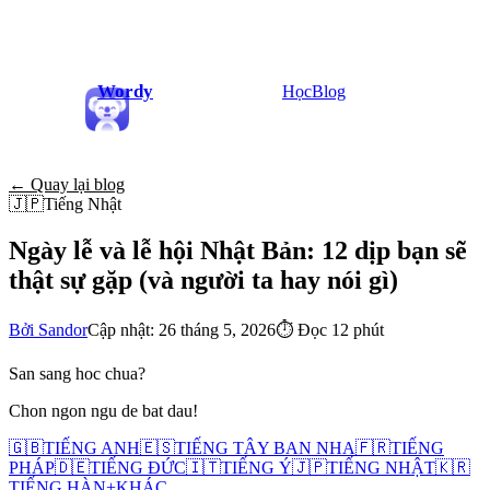
Wordy
Học
Blog
← Quay lại blog
🇯🇵
Tiếng Nhật
Ngày lễ và lễ hội Nhật Bản: 12 dịp bạn sẽ
thật sự gặp (và người ta hay nói gì)
Bởi Sandor
Cập nhật: 26 tháng 5, 2026
⏱
Đọc 12 phút
San sang hoc chua?
Chon ngon ngu de bat dau!
🇬🇧
TIẾNG ANH
🇪🇸
TIẾNG TÂY BAN NHA
🇫🇷
TIẾNG
PHÁP
🇩🇪
TIẾNG ĐỨC
🇮🇹
TIẾNG Ý
🇯🇵
TIẾNG NHẬT
🇰🇷
TIẾNG HÀN
+
KHÁC...