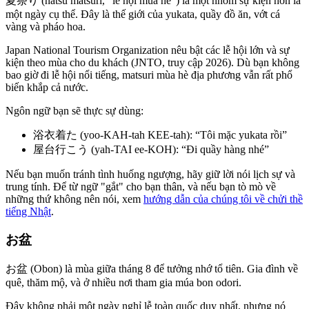
夏祭り (natsu matsuri, “lễ hội mùa hè”) là một nhóm sự kiện hơn là
một ngày cụ thể. Đây là thế giới của yukata, quầy đồ ăn, vớt cá
vàng và pháo hoa.
Japan National Tourism Organization nêu bật các lễ hội lớn và sự
kiện theo mùa cho du khách (JNTO, truy cập 2026). Dù bạn không
bao giờ đi lễ hội nổi tiếng, matsuri mùa hè địa phương vẫn rất phổ
biến khắp cả nước.
Ngôn ngữ bạn sẽ thực sự dùng:
浴衣着た (yoo-KAH-tah KEE-tah): “Tôi mặc yukata rồi”
屋台行こう (yah-TAI ee-KOH): “Đi quầy hàng nhé”
Nếu bạn muốn tránh tình huống ngượng, hãy giữ lời nói lịch sự và
trung tính. Để từ ngữ "gắt" cho bạn thân, và nếu bạn tò mò về
những thứ không nên nói, xem
hướng dẫn của chúng tôi về chửi thề
tiếng Nhật
.
お盆
お盆 (Obon) là mùa giữa tháng 8 để tưởng nhớ tổ tiên. Gia đình về
quê, thăm mộ, và ở nhiều nơi tham gia múa bon odori.
Đây không phải một ngày nghỉ lễ toàn quốc duy nhất, nhưng nó