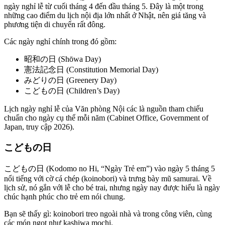
ngày nghỉ lễ từ cuối tháng 4 đến đầu tháng 5. Đây là một trong
những cao điểm du lịch nội địa lớn nhất ở Nhật, nên giá tăng và
phương tiện di chuyển rất đông.
Các ngày nghỉ chính trong đó gồm:
昭和の日 (Shōwa Day)
憲法記念日 (Constitution Memorial Day)
みどりの日 (Greenery Day)
こどもの日 (Children’s Day)
Lịch ngày nghỉ lễ của Văn phòng Nội các là nguồn tham chiếu
chuẩn cho ngày cụ thể mỗi năm (Cabinet Office, Government of
Japan, truy cập 2026).
こどもの日
こどもの日 (Kodomo no Hi, “Ngày Trẻ em”) vào ngày 5 tháng 5
nổi tiếng với cờ cá chép (koinobori) và trưng bày mũ samurai. Về
lịch sử, nó gắn với lễ cho bé trai, nhưng ngày nay được hiểu là ngày
chúc hạnh phúc cho trẻ em nói chung.
Bạn sẽ thấy gì: koinobori treo ngoài nhà và trong công viên, cùng
các món ngọt như kashiwa mochi.