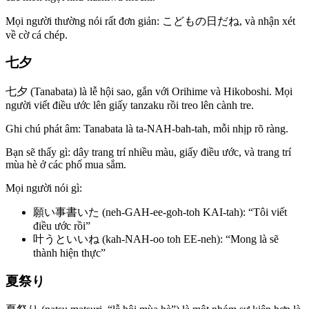
Mọi người thường nói rất đơn giản: こどもの日だね, và nhận xét
về cờ cá chép.
七夕
七夕 (Tanabata) là lễ hội sao, gắn với Orihime và Hikoboshi. Mọi
người viết điều ước lên giấy tanzaku rồi treo lên cành tre.
Ghi chú phát âm: Tanabata là ta-NAH-bah-tah, mỗi nhịp rõ ràng.
Bạn sẽ thấy gì: dây trang trí nhiều màu, giấy điều ước, và trang trí
mùa hè ở các phố mua sắm.
Mọi người nói gì:
願い事書いた (neh-GAH-ee-goh-toh KAI-tah): “Tôi viết
điều ước rồi”
叶うといいね (kah-NAH-oo toh EE-neh): “Mong là sẽ
thành hiện thực”
夏祭り