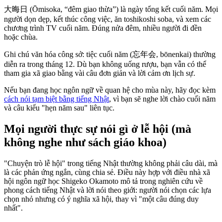
大晦日 (Ōmisoka, “đêm giao thừa”) là ngày tổng kết cuối năm. Mọi
người dọn dẹp, kết thúc công việc, ăn toshikoshi soba, và xem các
chương trình TV cuối năm. Đúng nửa đêm, nhiều người đi đền
hoặc chùa.
Ghi chú văn hóa công sở: tiệc cuối năm (忘年会, bōnenkai) thường
diễn ra trong tháng 12. Dù bạn không uống rượu, bạn vẫn có thể
tham gia xã giao bằng vài câu đơn giản và lời cảm ơn lịch sự.
Nếu bạn đang học ngôn ngữ về quan hệ cho mùa này, hãy đọc kèm
cách nói tạm biệt bằng tiếng Nhật
, vì bạn sẽ nghe lời chào cuối năm
và câu kiểu "hẹn năm sau" liên tục.
Mọi người thực sự nói gì ở lễ hội (mà
không nghe như sách giáo khoa)
"Chuyện trò lễ hội" trong tiếng Nhật thường không phải câu dài, mà
là các phản ứng ngắn, cùng chia sẻ. Điều này hợp với điều nhà xã
hội ngôn ngữ học Shigeko Okamoto mô tả trong nghiên cứu về
phong cách tiếng Nhật và lời nói theo giới: người nói chọn các lựa
chọn nhỏ nhưng có ý nghĩa xã hội, thay vì "một câu đúng duy
nhất".