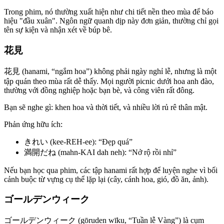
Trong phim, nó thường xuất hiện như chi tiết nền theo mùa để báo
hiệu "đầu xuân". Ngôn ngữ quanh dịp này đơn giản, thường chỉ gọi
tên sự kiện và nhận xét về búp bê.
花見
花見 (hanami, “ngắm hoa”) không phải ngày nghỉ lễ, nhưng là một
tập quán theo mùa rất dễ thấy. Mọi người picnic dưới hoa anh đào,
thường với đồng nghiệp hoặc bạn bè, và công viên rất đông.
Bạn sẽ nghe gì: khen hoa và thời tiết, và nhiều lời rủ rê thân mật.
Phản ứng hữu ích:
きれい (kee-REH-ee): “Đẹp quá”
満開だね (mahn-KAI dah neh): “Nở rộ rồi nhỉ”
Nếu bạn học qua phim, các tập hanami rất hợp để luyện nghe vì bối
cảnh buộc từ vựng cụ thể lặp lại (cây, cánh hoa, gió, đồ ăn, ảnh).
ゴールデンウィーク
ゴールデンウィーク (gōruden wīku, “Tuần lễ Vàng”) là cụm