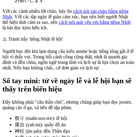
お願いします.
Với các cảnh nhiều lời chào, hãy ôn
cách nói xin chào bằng tiếng
Nhật
. Với các tập ngày lễ giàu cảm xúc, bạn nên biết người Nhật
thể hiện tình cảm ra sao, nên
cách nói anh yêu em bằng tiếng Nhật
là bài đọc kèm hữu ích.
⚠️
Tránh bẫy 'tiếng Nhật lễ hội'
Người học đôi khi lạm dụng câu kiểu anime hoặc tiếng lóng gắt ở lễ
hội vì thấy vui. Trong bối cảnh công cộng thật, nhất là quanh gia
đình và đền chùa, ngôn ngữ trung tính và lịch sự là lựa chọn an toàn
nhất. Nếu bạn không chắc, cứ đơn giản và lịch sự.
Sổ tay mini: từ về ngày lễ và lễ hội bạn sẽ
thấy trên biển hiệu
Đây không phải "câu thần chú", nhưng chúng giúp bạn đọc poster,
quảng cáo ở ga, và tiêu đề tập phim.
祭り (maht-soo-ree): lễ hội
屋台 (yah-tai): quầy đồ ăn
神社 (jin-jah): đền Thần đạo