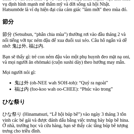
vụ định hình mạnh mẽ thẩm mỹ và đời sống xã hội Nhật.
Hatsumōde là ví dụ hiện đại của cảm giác "làm mới" theo mùa đó.
節分
節分 (Setsubun, “phân chia mùa”) thường rơi vào đầu tháng 2 và
nổi tiếng với tục ném đậu để xua đuổi xui xẻo. Câu hô ngắn và dễ
nhớ: 鬼は外, 福は内.
Bạn sẽ thấy gì: trẻ con ném đậu vào một phụ huynh đeo mặt nạ oni,
và mọi người ăn ehōmaki (cuộn sushi dày) theo hướng may mắn.
Mọi người nói gì:
鬼は外 (oh-NEE wah SOH-toh): “Quỷ ra ngoài”
福は内 (foo-koo wah oo-CHEE): “Phúc vào trong”
ひな祭り
ひな祭り (Hinamatsuri, “Lễ hội búp bê”) vào ngày 3 tháng 3 tôn
vinh các bé gái và được đánh dấu bằng việc trưng bày búp bê hina.
Ở nhà, trường học và cửa hàng, bạn sẽ thấy các tầng búp bê tượng
trưng cho triều đình.