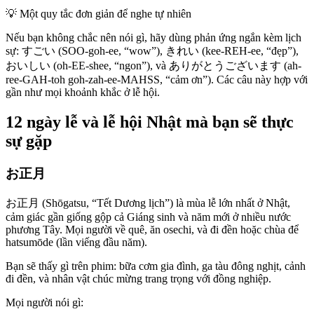
💡
Một quy tắc đơn giản để nghe tự nhiên
Nếu bạn không chắc nên nói gì, hãy dùng phản ứng ngắn kèm lịch
sự: すごい (SOO-goh-ee, “wow”), きれい (kee-REH-ee, “đẹp”),
おいしい (oh-EE-shee, “ngon”), và ありがとうございます (ah-
ree-GAH-toh goh-zah-ee-MAHSS, “cảm ơn”). Các câu này hợp với
gần như mọi khoảnh khắc ở lễ hội.
12 ngày lễ và lễ hội Nhật mà bạn sẽ thực
sự gặp
お正月
お正月 (Shōgatsu, “Tết Dương lịch”) là mùa lễ lớn nhất ở Nhật,
cảm giác gần giống gộp cả Giáng sinh và năm mới ở nhiều nước
phương Tây. Mọi người về quê, ăn osechi, và đi đền hoặc chùa để
hatsumōde (lần viếng đầu năm).
Bạn sẽ thấy gì trên phim: bữa cơm gia đình, ga tàu đông nghịt, cảnh
đi đền, và nhân vật chúc mừng trang trọng với đồng nghiệp.
Mọi người nói gì: