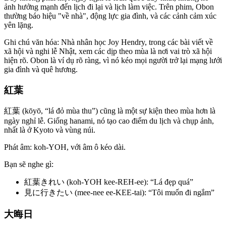
ảnh hưởng mạnh đến lịch đi lại và lịch làm việc. Trên phim, Obon
thường báo hiệu "về nhà", động lực gia đình, và các cảnh cảm xúc
yên lặng.
Ghi chú văn hóa: Nhà nhân học Joy Hendry, trong các bài viết về
xã hội và nghi lễ Nhật, xem các dịp theo mùa là nơi vai trò xã hội
hiện rõ. Obon là ví dụ rõ ràng, vì nó kéo mọi người trở lại mạng lưới
gia đình và quê hương.
紅葉
紅葉 (kōyō, “lá đỏ mùa thu”) cũng là một sự kiện theo mùa hơn là
ngày nghỉ lễ. Giống hanami, nó tạo cao điểm du lịch và chụp ảnh,
nhất là ở Kyoto và vùng núi.
Phát âm: koh-YOH, với âm ô kéo dài.
Bạn sẽ nghe gì:
紅葉きれい (koh-YOH kee-REH-ee): “Lá đẹp quá”
見に行きたい (mee-nee ee-KEE-tai): “Tôi muốn đi ngắm”
大晦日