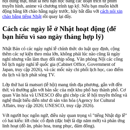
nội dung thật, nhất là nếu bạn học bằng các đoạn trích từ phim
truyền hình, anime và chương trình tạp kỹ. Nếu bạn muốn khởi
động bằng lời chào hằng ngày trước, hãy bắt đầu với
cách nói xin
chào bằng tiếng Nhật
rồi quay lại đây.
Cách các ngày lễ ở Nhật hoạt động (để
bạn hiểu vì sao ngày tháng hợp lý)
Nhật Bản có các ngày nghỉ lễ chính thức do luật quy định, cộng
thêm các sự kiện theo mùa lớn, không phải lúc nào cũng là ngày
nghỉ nhưng vẫn làm thay đổi nhịp sống. Văn phòng Nội các công
bố lịch ngày nghỉ lễ quốc gia (Cabinet Office, Government of
Japan, truy cập 2026), và các mốc này chi phối lịch học, cao điểm
du lịch và lịch phát sóng TV.
Lớp thứ hai là matsuri (lễ hội) mang tính địa phương, gắn với đền
thờ, và thường gắn với bản sắc của một khu phố hay thành phố. Cơ
quan Văn hóa và UNESCO đều ghi chép các lễ hội truyền thống và
nghệ thuật biểu diễn như di sản văn hóa (Agency for Cultural
Affairs, truy cập 2026; UNESCO, truy cập 2026).
Với người học ngôn ngữ, điều này quan trọng vì "tiếng Nhật dịp lễ"
có hai kiểu: lời chúc cố định (đặc biệt là dịp năm mới) và phản ứng
linh hoạt (đồ ăn, pháo hoa, trang phục, đám đông).