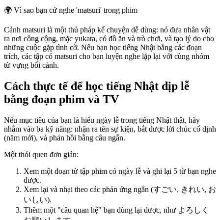
🌍
Vì sao bạn cứ nghe 'matsuri' trong phim
Cảnh matsuri là một thủ pháp kể chuyện dễ dùng: nó đưa nhân vật
ra nơi công cộng, mặc yukata, có đồ ăn và trò chơi, và tạo lý do cho
những cuộc gặp tình cờ. Nếu bạn học tiếng Nhật bằng các đoạn
trích, các tập có matsuri cho bạn luyện nghe lặp lại với cùng nhóm
từ vựng bối cảnh.
Cách thực tế để học tiếng Nhật dịp lễ
bằng đoạn phim và TV
Nếu mục tiêu của bạn là hiểu ngày lễ trong tiếng Nhật thật, hãy
nhắm vào ba kỹ năng: nhận ra tên sự kiện, bắt được lời chúc cố định
(năm mới), và phản hồi bằng câu ngắn.
Một thói quen đơn giản:
Xem một đoạn từ tập phim có ngày lễ và ghi lại 5 từ bạn nghe
được.
Xem lại và nhại theo các phản ứng ngắn (すごい, きれい, お
いしい).
Thêm một "câu quan hệ" bạn dùng lại được, như よろしく