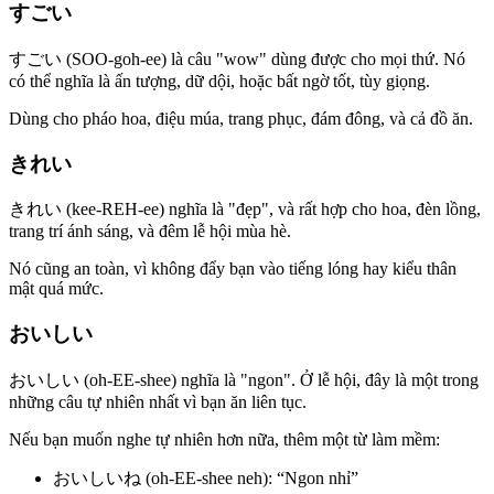
すごい
すごい (SOO-goh-ee) là câu "wow" dùng được cho mọi thứ. Nó
có thể nghĩa là ấn tượng, dữ dội, hoặc bất ngờ tốt, tùy giọng.
Dùng cho pháo hoa, điệu múa, trang phục, đám đông, và cả đồ ăn.
きれい
きれい (kee-REH-ee) nghĩa là "đẹp", và rất hợp cho hoa, đèn lồng,
trang trí ánh sáng, và đêm lễ hội mùa hè.
Nó cũng an toàn, vì không đẩy bạn vào tiếng lóng hay kiểu thân
mật quá mức.
おいしい
おいしい (oh-EE-shee) nghĩa là "ngon". Ở lễ hội, đây là một trong
những câu tự nhiên nhất vì bạn ăn liên tục.
Nếu bạn muốn nghe tự nhiên hơn nữa, thêm một từ làm mềm:
おいしいね (oh-EE-shee neh): “Ngon nhỉ”