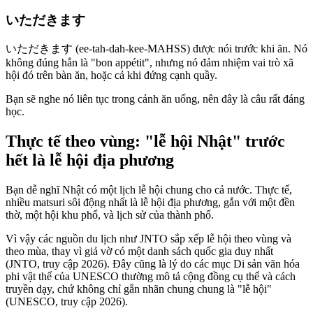
いただきます
いただきます (ee-tah-dah-kee-MAHSS) được nói trước khi ăn. Nó
không đúng hẳn là "bon appétit", nhưng nó đảm nhiệm vai trò xã
hội đó trên bàn ăn, hoặc cả khi đứng cạnh quầy.
Bạn sẽ nghe nó liên tục trong cảnh ăn uống, nên đây là câu rất đáng
học.
Thực tế theo vùng: "lễ hội Nhật" trước
hết là lễ hội địa phương
Bạn dễ nghĩ Nhật có một lịch lễ hội chung cho cả nước. Thực tế,
nhiều matsuri sôi động nhất là lễ hội địa phương, gắn với một đền
thờ, một hội khu phố, và lịch sử của thành phố.
Vì vậy các nguồn du lịch như JNTO sắp xếp lễ hội theo vùng và
theo mùa, thay vì giả vờ có một danh sách quốc gia duy nhất
(JNTO, truy cập 2026). Đây cũng là lý do các mục Di sản văn hóa
phi vật thể của UNESCO thường mô tả cộng đồng cụ thể và cách
truyền dạy, chứ không chỉ gắn nhãn chung chung là "lễ hội"
(UNESCO, truy cập 2026).