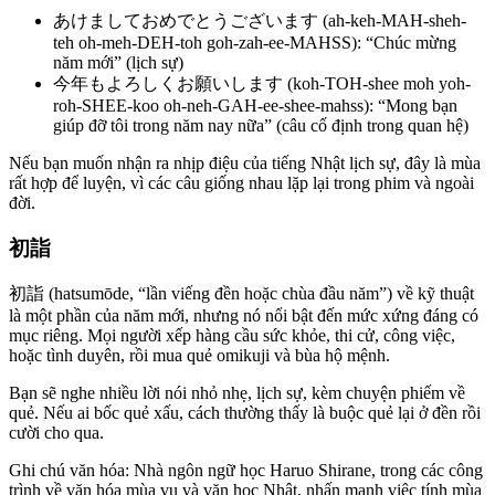
あけましておめでとうございます (ah-keh-MAH-sheh-
teh oh-meh-DEH-toh goh-zah-ee-MAHSS): “Chúc mừng
năm mới” (lịch sự)
今年もよろしくお願いします (koh-TOH-shee moh yoh-
roh-SHEE-koo oh-neh-GAH-ee-shee-mahss): “Mong bạn
giúp đỡ tôi trong năm nay nữa” (câu cố định trong quan hệ)
Nếu bạn muốn nhận ra nhịp điệu của tiếng Nhật lịch sự, đây là mùa
rất hợp để luyện, vì các câu giống nhau lặp lại trong phim và ngoài
đời.
初詣
初詣 (hatsumōde, “lần viếng đền hoặc chùa đầu năm”) về kỹ thuật
là một phần của năm mới, nhưng nó nổi bật đến mức xứng đáng có
mục riêng. Mọi người xếp hàng cầu sức khỏe, thi cử, công việc,
hoặc tình duyên, rồi mua quẻ omikuji và bùa hộ mệnh.
Bạn sẽ nghe nhiều lời nói nhỏ nhẹ, lịch sự, kèm chuyện phiếm về
quẻ. Nếu ai bốc quẻ xấu, cách thường thấy là buộc quẻ lại ở đền rồi
cười cho qua.
Ghi chú văn hóa: Nhà ngôn ngữ học Haruo Shirane, trong các công
trình về văn hóa mùa vụ và văn học Nhật, nhấn mạnh việc tính mùa