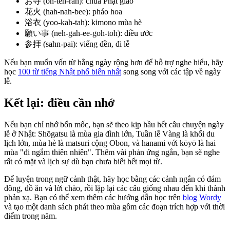
お寺 (oh-teh-rah): chùa Phật giáo
花火 (hah-nah-bee): pháo hoa
浴衣 (yoo-kah-tah): kimono mùa hè
願い事 (neh-gah-ee-goh-toh): điều ước
参拝 (sahn-pai): viếng đền, đi lễ
Nếu bạn muốn vốn từ hằng ngày rộng hơn để hỗ trợ nghe hiểu, hãy
học
100 từ tiếng Nhật phổ biến nhất
song song với các tập về ngày
lễ.
Kết lại: điều cần nhớ
Nếu bạn chỉ nhớ bốn mốc, bạn sẽ theo kịp hầu hết câu chuyện ngày
lễ ở Nhật: Shōgatsu là mùa gia đình lớn, Tuần lễ Vàng là khối du
lịch lớn, mùa hè là matsuri cộng Obon, và hanami với kōyō là hai
mùa "đi ngắm thiên nhiên". Thêm vài phản ứng ngắn, bạn sẽ nghe
rất có mặt và lịch sự dù bạn chưa biết hết mọi từ.
Để luyện trong ngữ cảnh thật, hãy học bằng các cảnh ngắn có đám
đông, đồ ăn và lời chào, rồi lặp lại các câu giống nhau đến khi thành
phản xạ. Bạn có thể xem thêm các hướng dẫn học trên
blog Wordy
và tạo một danh sách phát theo mùa gồm các đoạn trích hợp với thời
điểm trong năm.