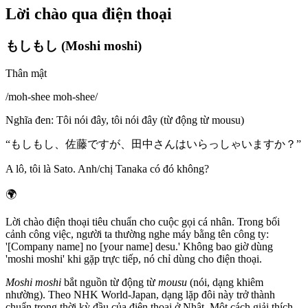
Lời chào qua điện thoại
もしもし (Moshi moshi)
Thân mật
/
moh-shee moh-shee
/
Nghĩa đen
:
Tôi nói đây, tôi nói đây (từ động từ mousu)
“
もしもし、佐藤ですが、田中さんはいらっしゃいますか？
”
A lô, tôi là Sato. Anh/chị Tanaka có đó không?
🌍
Lời chào điện thoại tiêu chuẩn cho cuộc gọi cá nhân. Trong bối
cảnh công việc, người ta thường nghe máy bằng tên công ty:
'[Company name] no [your name] desu.' Không bao giờ dùng
'moshi moshi' khi gặp trực tiếp, nó chỉ dùng cho điện thoại.
Moshi moshi
bắt nguồn từ động từ
mousu
(nói, dạng khiêm
nhường). Theo NHK World-Japan, dạng lặp đôi này trở thành
chuẩn trong thời kỳ đầu của điện thoại ở Nhật. Một cách giải thích