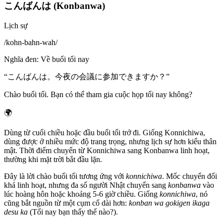
こんばんは (Konbanwa)
Lịch sự
/
kohn-bahn-wah
/
Nghĩa đen
:
Về buổi tối nay
“
こんばんは。今夜の会議に参加できますか？
”
Chào buổi tối. Bạn có thể tham gia cuộc họp tối nay không?
🌍
Dùng từ cuối chiều hoặc đầu buổi tối trở đi. Giống Konnichiwa,
dùng được ở nhiều mức độ trang trọng, nhưng lịch sự hơn kiểu thân
mật. Thời điểm chuyển từ Konnichiwa sang Konbanwa linh hoạt,
thường khi mặt trời bắt đầu lặn.
Đây là lời chào buổi tối tương ứng với
konnichiwa
. Mốc chuyển đổi
khá linh hoạt, nhưng đa số người Nhật chuyển sang
konbanwa
vào
lúc hoàng hôn hoặc khoảng 5-6 giờ chiều. Giống
konnichiwa
, nó
cũng bắt nguồn từ một cụm cổ dài hơn:
konban wa gokigen ikaga
desu ka
(Tối nay bạn thấy thế nào?).