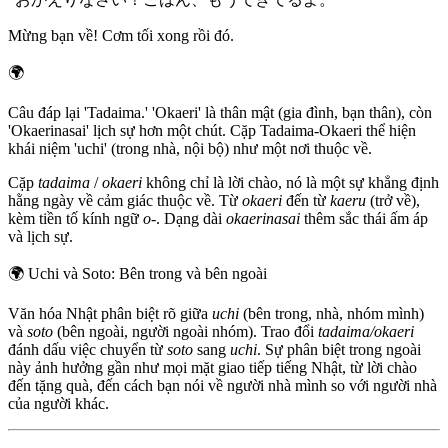
Mừng bạn về! Cơm tối xong rồi đó.
🌍
Câu đáp lại 'Tadaima.' 'Okaeri' là thân mật (gia đình, bạn thân), còn
'Okaerinasai' lịch sự hơn một chút. Cặp Tadaima-Okaeri thể hiện
khái niệm 'uchi' (trong nhà, nội bộ) như một nơi thuộc về.
Cặp
tadaima
/
okaeri
không chỉ là lời chào, nó là một sự khẳng định
hằng ngày về cảm giác thuộc về. Từ
okaeri
đến từ
kaeru
(trở về),
kèm tiền tố kính ngữ
o-
. Dạng dài
okaerinasai
thêm sắc thái ấm áp
và lịch sự.
🌍
Uchi và Soto: Bên trong và bên ngoài
Văn hóa Nhật phân biệt rõ giữa
uchi
(bên trong, nhà, nhóm mình)
và
soto
(bên ngoài, người ngoài nhóm). Trao đổi
tadaima/okaeri
đánh dấu việc chuyển từ
soto
sang
uchi
. Sự phân biệt trong ngoài
này ảnh hưởng gần như mọi mặt giao tiếp tiếng Nhật, từ lời chào
đến tặng quà, đến cách bạn nói về người nhà mình so với người nhà
của người khác.