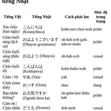
tiếng Nhật
Mức độ
Tiếng Việt
Tiếng Nhật
Cách phát âm
trang
trọng
Xin chào
こんにちは
kohn-nee-chee-wah
polite
(ban ngày)
(Konnichiwa)
Chào buổi
おはようございます
oh-hah-yoh goh-
sáng (lịch
polite
zah-ee-mahs
(Ohayou gozaimasu)
sự)
Chào buổi
おはよう (Ohayou)
sáng (thân
oh-hah-yoh
casual
mật)
Chào buổi
こんばんは
kohn-bahn-wah
polite
tối
(Konbanwa)
Chào / Hi
やあ (Yaa)
yah
casual
Chào (nam
おっす (Ossu)
ohss
slang
tính)
Bạn khỏe
お元気ですか
oh-gehn-kee dehs-
polite
không?
kah
(Ogenki desu ka)
Cảm ơn /
どうも (Doumo)
Chào (thân
doh-moh
casual