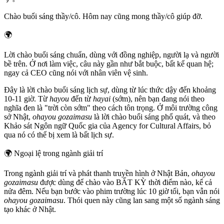
Chào buổi sáng thầy/cô. Hôm nay cũng mong thầy/cô giúp đỡ.
🌍
Lời chào buổi sáng chuẩn, dùng với đồng nghiệp, người lạ và người
bề trên. Ở nơi làm việc, câu này gần như bắt buộc, bất kể quan hệ;
ngay cả CEO cũng nói với nhân viên vệ sinh.
Đây là lời chào buổi sáng lịch sự, dùng từ lúc thức dậy đến khoảng
10-11 giờ. Từ
hayou
đến từ
hayai
(sớm), nên bạn đang nói theo
nghĩa đen là "trời còn sớm" theo cách tôn trọng. Ở môi trường công
sở Nhật,
ohayou gozaimasu
là lời chào buổi sáng phổ quát, và theo
Khảo sát Ngôn ngữ Quốc gia của Agency for Cultural Affairs, bỏ
qua nó có thể bị xem là bất lịch sự.
🌍
Ngoại lệ trong ngành giải trí
Trong ngành giải trí và phát thanh truyền hình ở Nhật Bản,
ohayou
gozaimasu
được dùng để chào vào BẤT KỲ thời điểm nào, kể cả
nửa đêm. Nếu bạn bước vào phim trường lúc 10 giờ tối, bạn vẫn nói
ohayou gozaimasu
. Thói quen này cũng lan sang một số ngành sáng
tạo khác ở Nhật.