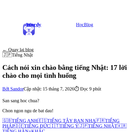
Wordy
Học
Blog
← Quay lại blog
🇯🇵
Tiếng Nhật
Cách nói xin chào bằng tiếng Nhật: 17 lời
chào cho mọi tình huống
Bởi Sandor
Cập nhật: 15 tháng 7, 2026
⏱
Đọc 9 phút
San sang hoc chua?
Chon ngon ngu de bat dau!
🇬🇧
TIẾNG ANH
🇪🇸
TIẾNG TÂY BAN NHA
🇫🇷
TIẾNG
PHÁP
🇩🇪
TIẾNG ĐỨC
🇮🇹
TIẾNG Ý
🇯🇵
TIẾNG NHẬT
🇰🇷
TIẾNG HÀN
+
KHÁC...