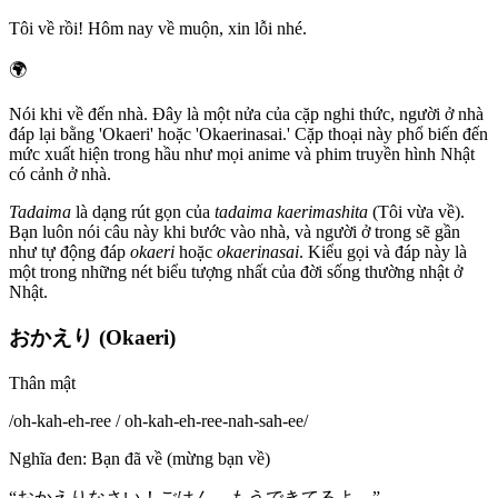
Tôi về rồi! Hôm nay về muộn, xin lỗi nhé.
🌍
Nói khi về đến nhà. Đây là một nửa của cặp nghi thức, người ở nhà
đáp lại bằng 'Okaeri' hoặc 'Okaerinasai.' Cặp thoại này phổ biến đến
mức xuất hiện trong hầu như mọi anime và phim truyền hình Nhật
có cảnh ở nhà.
Tadaima
là dạng rút gọn của
tadaima kaerimashita
(Tôi vừa về).
Bạn luôn nói câu này khi bước vào nhà, và người ở trong sẽ gần
như tự động đáp
okaeri
hoặc
okaerinasai
. Kiểu gọi và đáp này là
một trong những nét biểu tượng nhất của đời sống thường nhật ở
Nhật.
おかえり (Okaeri)
Thân mật
/
oh-kah-eh-ree / oh-kah-eh-ree-nah-sah-ee
/
Nghĩa đen
:
Bạn đã về (mừng bạn về)
“
おかえりなさい！ごはん、もうできてるよ。
”