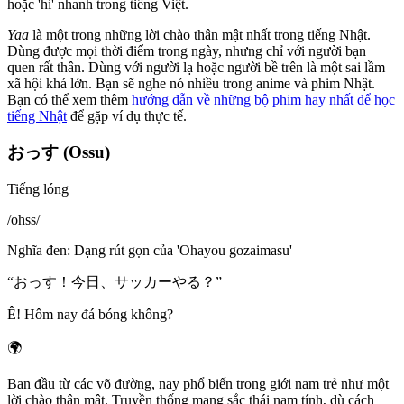
hoặc 'hi' nhanh trong tiếng Việt.
Yaa
là một trong những lời chào thân mật nhất trong tiếng Nhật.
Dùng được mọi thời điểm trong ngày, nhưng chỉ với người bạn
quen rất thân. Dùng với người lạ hoặc người bề trên là một sai lầm
xã hội khá lớn. Bạn sẽ nghe nó nhiều trong anime và phim Nhật.
Bạn có thể xem thêm
hướng dẫn về những bộ phim hay nhất để học
tiếng Nhật
để gặp ví dụ thực tế.
おっす (Ossu)
Tiếng lóng
/
ohss
/
Nghĩa đen
:
Dạng rút gọn của 'Ohayou gozaimasu'
“
おっす！今日、サッカーやる？
”
Ê! Hôm nay đá bóng không?
🌍
Ban đầu từ các võ đường, nay phổ biến trong giới nam trẻ như một
lời chào thân mật. Truyền thống mang sắc thái nam tính, dù cách