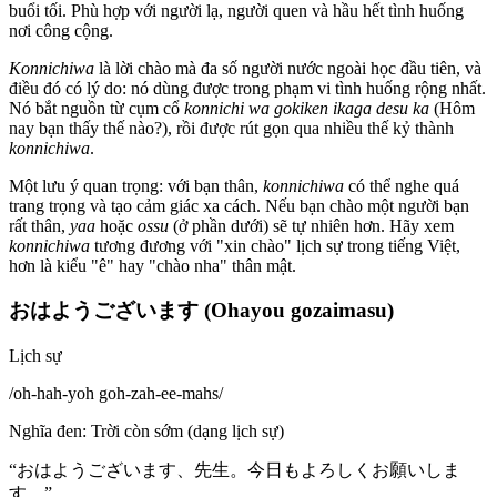
buổi tối. Phù hợp với người lạ, người quen và hầu hết tình huống
nơi công cộng.
Konnichiwa
là lời chào mà đa số người nước ngoài học đầu tiên, và
điều đó có lý do: nó dùng được trong phạm vi tình huống rộng nhất.
Nó bắt nguồn từ cụm cổ
konnichi wa gokiken ikaga desu ka
(Hôm
nay bạn thấy thế nào?), rồi được rút gọn qua nhiều thế kỷ thành
konnichiwa
.
Một lưu ý quan trọng: với bạn thân,
konnichiwa
có thể nghe quá
trang trọng và tạo cảm giác xa cách. Nếu bạn chào một người bạn
rất thân,
yaa
hoặc
ossu
(ở phần dưới) sẽ tự nhiên hơn. Hãy xem
konnichiwa
tương đương với "xin chào" lịch sự trong tiếng Việt,
hơn là kiểu "ê" hay "chào nha" thân mật.
おはようございます (Ohayou gozaimasu)
Lịch sự
/
oh-hah-yoh goh-zah-ee-mahs
/
Nghĩa đen
:
Trời còn sớm (dạng lịch sự)
“
おはようございます、先生。今日もよろしくお願いしま
す。
”