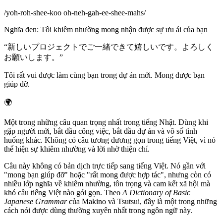
/
yoh-roh-shee-koo oh-neh-gah-ee-shee-mahs
/
Nghĩa đen
:
Tôi khiêm nhường mong nhận được sự ưu ái của bạn
“
新しいプロジェクトでご一緒できて嬉しいです。よろしく
お願いします。
”
Tôi rất vui được làm cùng bạn trong dự án mới. Mong được bạn
giúp đỡ.
🌍
Một trong những câu quan trọng nhất trong tiếng Nhật. Dùng khi
gặp người mới, bắt đầu công việc, bắt đầu dự án và vô số tình
huống khác. Không có câu tương đương gọn trong tiếng Việt, vì nó
thể hiện sự khiêm nhường và lời nhờ thiện chí.
Câu này không có bản dịch trực tiếp sang tiếng Việt. Nó gần với
"mong bạn giúp đỡ" hoặc "rất mong được hợp tác", nhưng còn có
nhiều lớp nghĩa về khiêm nhường, tôn trọng và cam kết xã hội mà
khó câu tiếng Việt nào gói gọn. Theo
A Dictionary of Basic
Japanese Grammar
của Makino và Tsutsui, đây là một trong những
cách nói được dùng thường xuyên nhất trong ngôn ngữ này.