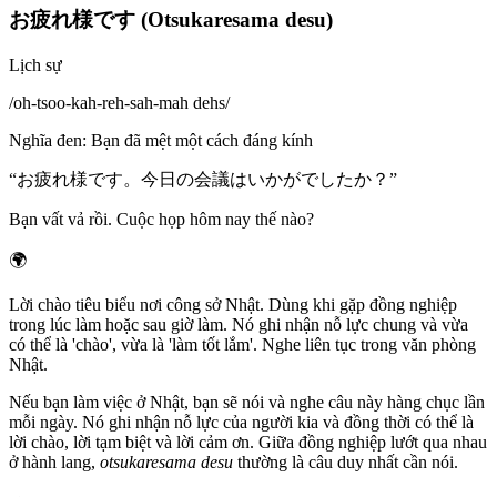
お疲れ様です (Otsukaresama desu)
Lịch sự
/
oh-tsoo-kah-reh-sah-mah dehs
/
Nghĩa đen
:
Bạn đã mệt một cách đáng kính
“
お疲れ様です。今日の会議はいかがでしたか？
”
Bạn vất vả rồi. Cuộc họp hôm nay thế nào?
🌍
Lời chào tiêu biểu nơi công sở Nhật. Dùng khi gặp đồng nghiệp
trong lúc làm hoặc sau giờ làm. Nó ghi nhận nỗ lực chung và vừa
có thể là 'chào', vừa là 'làm tốt lắm'. Nghe liên tục trong văn phòng
Nhật.
Nếu bạn làm việc ở Nhật, bạn sẽ nói và nghe câu này hàng chục lần
mỗi ngày. Nó ghi nhận nỗ lực của người kia và đồng thời có thể là
lời chào, lời tạm biệt và lời cảm ơn. Giữa đồng nghiệp lướt qua nhau
ở hành lang,
otsukaresama desu
thường là câu duy nhất cần nói.