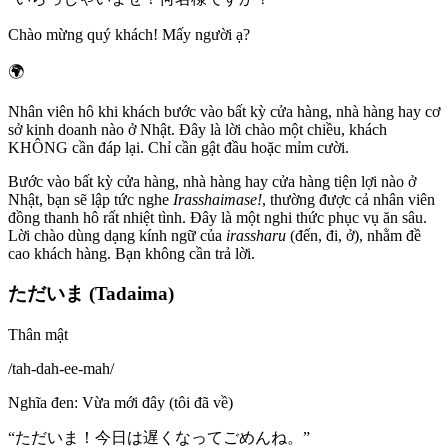
Chào mừng quý khách! Mấy người ạ?
🌍
Nhân viên hô khi khách bước vào bất kỳ cửa hàng, nhà hàng hay cơ
sở kinh doanh nào ở Nhật. Đây là lời chào một chiều, khách
KHÔNG cần đáp lại. Chỉ cần gật đầu hoặc mỉm cười.
Bước vào bất kỳ cửa hàng, nhà hàng hay cửa hàng tiện lợi nào ở
Nhật, bạn sẽ lập tức nghe
Irasshaimase!
, thường được cả nhân viên
đồng thanh hô rất nhiệt tình. Đây là một nghi thức phục vụ ăn sâu.
Lời chào dùng dạng kính ngữ của
irassharu
(đến, đi, ở), nhằm đề
cao khách hàng. Bạn không cần trả lời.
ただいま (Tadaima)
Thân mật
/
tah-dah-ee-mah
/
Nghĩa đen
:
Vừa mới đây (tôi đã về)
“
ただいま！今日は遅くなってごめんね。
”