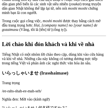
dân gian phổ biến là các sinh vật siêu nhiên (
youkai
) trong truyện
dân gian Nhật không thể lặp lại từ, nên nói
moshi moshi
chứng
minh bạn là con người.
Trong cuộc gọi công việc,
moshi moshi
được thay bằng cách mở
đầu trang trọng hơn:
Hai, [company name] no [your name] de
gozaimasu
(Vâng, tôi là [tên] từ [công ty]).
Lời chào khi đón khách và khi về nhà
Tiếng Nhật có một nhóm lời chào theo cặp, dùng khi vào cửa hàng
và khi về nhà. Những câu này không có tương đương trực tiếp
trong tiếng Việt và phản ánh các nghi thức văn hóa ăn sâu.
いらっしゃいませ (Irasshaimase)
Trang trọng
/
ee-rahs-shah-ee-mah-seh
/
Nghĩa đen
:
Mời vào (kính ngữ)
“
いらっしゃいませ！何名様ですか？
”