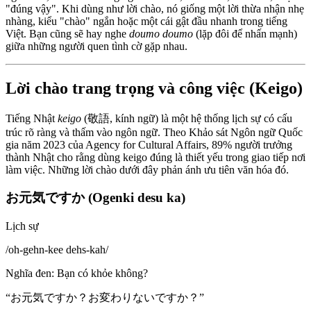
"đúng vậy". Khi dùng như lời chào, nó giống một lời thừa nhận nhẹ
nhàng, kiểu "chào" ngắn hoặc một cái gật đầu nhanh trong tiếng
Việt. Bạn cũng sẽ hay nghe
doumo doumo
(lặp đôi để nhấn mạnh)
giữa những người quen tình cờ gặp nhau.
Lời chào trang trọng và công việc (Keigo)
Tiếng Nhật
keigo
(敬語, kính ngữ) là một hệ thống lịch sự có cấu
trúc rõ ràng và thấm vào ngôn ngữ. Theo Khảo sát Ngôn ngữ Quốc
gia năm 2023 của Agency for Cultural Affairs, 89% người trưởng
thành Nhật cho rằng dùng keigo đúng là thiết yếu trong giao tiếp nơi
làm việc. Những lời chào dưới đây phản ánh ưu tiên văn hóa đó.
お元気ですか (Ogenki desu ka)
Lịch sự
/
oh-gehn-kee dehs-kah
/
Nghĩa đen
:
Bạn có khỏe không?
“
お元気ですか？お変わりないですか？
”