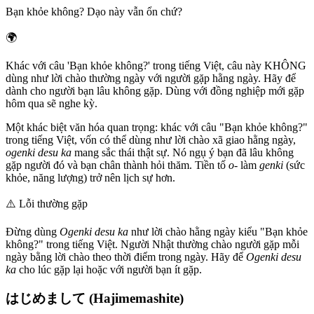
Bạn khỏe không? Dạo này vẫn ổn chứ?
🌍
Khác với câu 'Bạn khỏe không?' trong tiếng Việt, câu này KHÔNG
dùng như lời chào thường ngày với người gặp hằng ngày. Hãy để
dành cho người bạn lâu không gặp. Dùng với đồng nghiệp mới gặp
hôm qua sẽ nghe kỳ.
Một khác biệt văn hóa quan trọng: khác với câu "Bạn khỏe không?"
trong tiếng Việt, vốn có thể dùng như lời chào xã giao hằng ngày,
ogenki desu ka
mang sắc thái thật sự. Nó ngụ ý bạn đã lâu không
gặp người đó và bạn chân thành hỏi thăm. Tiền tố
o-
làm
genki
(sức
khỏe, năng lượng) trở nên lịch sự hơn.
⚠️
Lỗi thường gặp
Đừng dùng
Ogenki desu ka
như lời chào hằng ngày kiểu "Bạn khỏe
không?" trong tiếng Việt. Người Nhật thường chào người gặp mỗi
ngày bằng lời chào theo thời điểm trong ngày. Hãy để
Ogenki desu
ka
cho lúc gặp lại hoặc với người bạn ít gặp.
はじめまして (Hajimemashite)