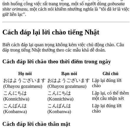
tình huống công việc rất trang trọng, một số người dùng
gobusata
shite orimasu
, một cách nói khiêm nhường nghĩa là "tôi đã lơ là việc
giữ liên lạc".
Cách đáp lại lời chào tiếng Nhật
Biết cách đáp lại quan trọng không kém việc chủ động chào. Câu
đáp trong tiếng Nhật thường theo các mẫu khá dễ đoán.
Cách đáp lời chào theo thời điểm trong ngày
Họ nói
Bạn nói
Ghi chú
おはようございます
おはようございます
Lặp lại đúng lời
chào
(Ohayou gozaimasu)
(Ohayou gozaimasu)
こんにちは
こんにちは
Lặp lại, có thể thêm
một câu nhận xét
(Konnichiwa)
(Konnichiwa)
こんばんは
こんばんは
Lặp lại đúng lời
chào
(Konbanwa)
(Konbanwa)
Cách đáp lời chào thân mật