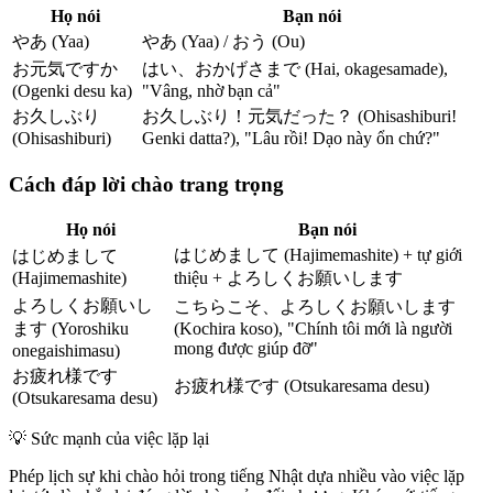
Họ nói
Bạn nói
やあ (Yaa)
やあ (Yaa) / おう (Ou)
お元気ですか
はい、おかげさまで (Hai, okagesamade),
(Ogenki desu ka)
"Vâng, nhờ bạn cả"
お久しぶり
お久しぶり！元気だった？ (Ohisashiburi!
(Ohisashiburi)
Genki datta?), "Lâu rồi! Dạo này ổn chứ?"
Cách đáp lời chào trang trọng
Họ nói
Bạn nói
はじめまして (Hajimemashite) + tự giới
はじめまして
(Hajimemashite)
thiệu + よろしくお願いします
よろしくお願いし
こちらこそ、よろしくお願いします
ます (Yoroshiku
(Kochira koso), "Chính tôi mới là người
mong được giúp đỡ"
onegaishimasu)
お疲れ様です
お疲れ様です (Otsukaresama desu)
(Otsukaresama desu)
💡
Sức mạnh của việc lặp lại
Phép lịch sự khi chào hỏi trong tiếng Nhật dựa nhiều vào việc lặp