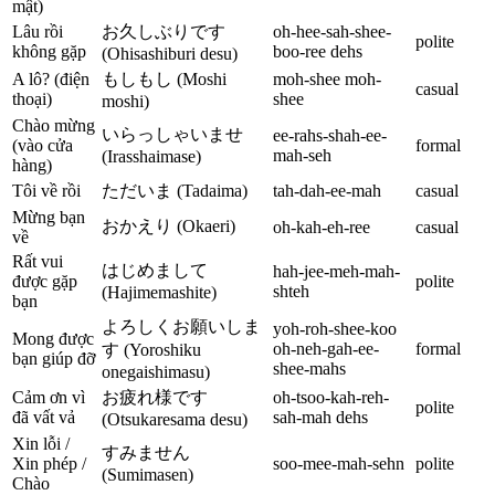
mật)
Lâu rồi
お久しぶりです
oh-hee-sah-shee-
polite
không gặp
boo-ree dehs
(Ohisashiburi desu)
A lô? (điện
もしもし (Moshi
moh-shee moh-
casual
thoại)
shee
moshi)
Chào mừng
いらっしゃいませ
ee-rahs-shah-ee-
(vào cửa
formal
mah-seh
(Irasshaimase)
hàng)
Tôi về rồi
ただいま (Tadaima)
tah-dah-ee-mah
casual
Mừng bạn
おかえり (Okaeri)
oh-kah-eh-ree
casual
về
Rất vui
はじめまして
hah-jee-meh-mah-
được gặp
polite
shteh
(Hajimemashite)
bạn
よろしくお願いしま
yoh-roh-shee-koo
Mong được
oh-neh-gah-ee-
formal
す (Yoroshiku
bạn giúp đỡ
shee-mahs
onegaishimasu)
Cảm ơn vì
お疲れ様です
oh-tsoo-kah-reh-
polite
đã vất vả
sah-mah dehs
(Otsukaresama desu)
Xin lỗi /
すみません
Xin phép /
soo-mee-mah-sehn
polite
(Sumimasen)
Chào