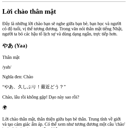
Lời chào thân mật
Đây là những lời chào bạn sẽ nghe giữa bạn bè, bạn học và người
có độ tuổi, vị thế tương đương. Trong văn nói thân mật tiếng Nhật,
người ta bỏ các hậu tố lịch sự và dùng dạng ngắn, trực tiếp hơn.
やあ (Yaa)
Thân mật
/
yah
/
Nghĩa đen
:
Chào
“
やあ、久しぶり！最近どう？
”
Chào, lâu rồi không gặp! Dạo này sao rồi?
🌍
Lời chào thân mật, thân thiện giữa bạn bè thân. Trung tính về giới
và tạo cảm giác ấm áp. Có thể xem như tương đương một câu 'chào'