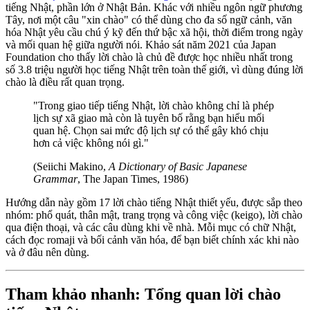
tiếng Nhật, phần lớn ở Nhật Bản. Khác với nhiều ngôn ngữ phương
Tây, nơi một câu "xin chào" có thể dùng cho đa số ngữ cảnh, văn
hóa Nhật yêu cầu chú ý kỹ đến thứ bậc xã hội, thời điểm trong ngày
và mối quan hệ giữa người nói. Khảo sát năm 2021 của Japan
Foundation cho thấy lời chào là chủ đề được học nhiều nhất trong
số 3.8 triệu người học tiếng Nhật trên toàn thế giới, vì dùng đúng lời
chào là điều rất quan trọng.
"Trong giao tiếp tiếng Nhật, lời chào không chỉ là phép
lịch sự xã giao mà còn là tuyên bố rằng bạn hiểu mối
quan hệ. Chọn sai mức độ lịch sự có thể gây khó chịu
hơn cả việc không nói gì."
(Seiichi Makino,
A Dictionary of Basic Japanese
Grammar
, The Japan Times, 1986)
Hướng dẫn này gồm 17 lời chào tiếng Nhật thiết yếu, được sắp theo
nhóm: phổ quát, thân mật, trang trọng và công việc (keigo), lời chào
qua điện thoại, và các câu dùng khi về nhà. Mỗi mục có chữ Nhật,
cách đọc romaji và bối cảnh văn hóa, để bạn biết chính xác khi nào
và ở đâu nên dùng.
Tham khảo nhanh: Tổng quan lời chào