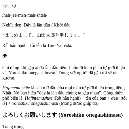
Lịch sự
/
hah-jee-meh-mah-shteh
/
Nghĩa đen
:
Đây là lần đầu / Khởi đầu
“
はじめまして。山田太郎と申します。
”
Rất hân hạnh. Tôi tên là Taro Yamada.
🌍
Chỉ dùng khi gặp ai đó lần đầu tiên. Luôn đi kèm phần tự giới thiệu
và 'Yoroshiku onegaishimasu.' Dùng với người đã gặp rồi sẽ rất
gượng.
Hajimemashite
là câu mở đầu của mọi màn tự giới thiệu trong tiếng
Nhật. Nó báo hiệu "đây là lần đầu chúng ta gặp nhau". Công thức
phổ biến là:
Hajimemashite
(Rất hân hạnh) + tên của bạn +
desu
(tôi
là) +
Yoroshiku onegaishimasu
(Mong được giúp đỡ).
よろしくお願いします (Yoroshiku onegaishimasu)
Trang trọng