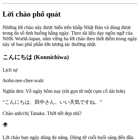
Lời chào phổ quát
Những lời chào này được hiểu trên khắp Nhật Bản và dùng được
trong đa số tình huống hằng ngày. Theo tài liệu dạy ngôn ngữ của
NHK World-Japan, nắm vững ba lời chào theo thời điểm trong ngày
này sẽ bao phủ phần lớn tương tác thường nhật.
こんにちは (Konnichiwa)
Lịch sự
/
kohn-nee-chee-wah
/
Nghĩa đen
:
Về ngày hôm nay (rút gọn từ một cụm cổ dài hơn)
“
こんにちは、田中さん。いい天気ですね。
”
Chào anh/chị Tanaka. Thời tiết đẹp nhỉ?
🌍
Lời chào ban ngày dùng đa năng. Dùng từ cuối buổi sáng đến đầu