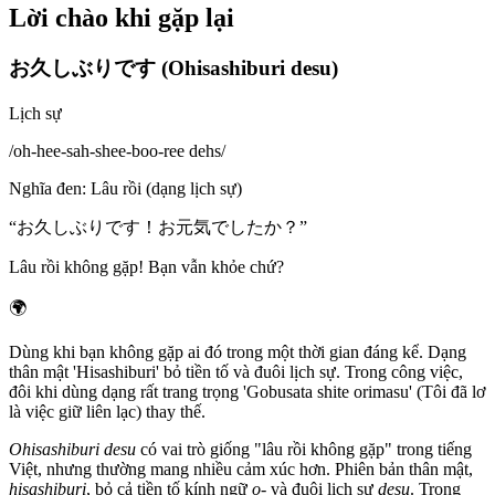
Lời chào khi gặp lại
お久しぶりです (Ohisashiburi desu)
Lịch sự
/
oh-hee-sah-shee-boo-ree dehs
/
Nghĩa đen
:
Lâu rồi (dạng lịch sự)
“
お久しぶりです！お元気でしたか？
”
Lâu rồi không gặp! Bạn vẫn khỏe chứ?
🌍
Dùng khi bạn không gặp ai đó trong một thời gian đáng kể. Dạng
thân mật 'Hisashiburi' bỏ tiền tố và đuôi lịch sự. Trong công việc,
đôi khi dùng dạng rất trang trọng 'Gobusata shite orimasu' (Tôi đã lơ
là việc giữ liên lạc) thay thế.
Ohisashiburi desu
có vai trò giống "lâu rồi không gặp" trong tiếng
Việt, nhưng thường mang nhiều cảm xúc hơn. Phiên bản thân mật,
hisashiburi
, bỏ cả tiền tố kính ngữ
o-
và đuôi lịch sự
desu
. Trong