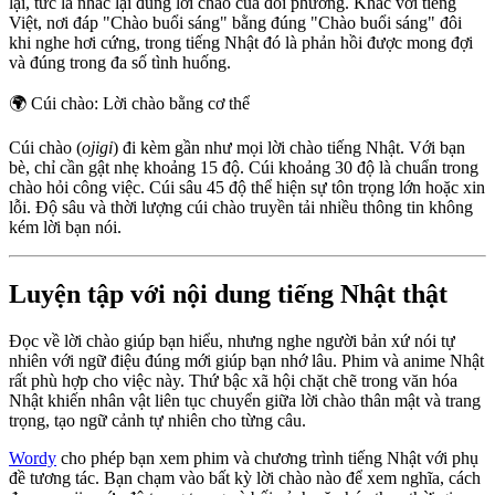
lại, tức là nhắc lại đúng lời chào của đối phương. Khác với tiếng
Việt, nơi đáp "Chào buổi sáng" bằng đúng "Chào buổi sáng" đôi
khi nghe hơi cứng, trong tiếng Nhật đó là phản hồi được mong đợi
và đúng trong đa số tình huống.
🌍
Cúi chào: Lời chào bằng cơ thể
Cúi chào (
ojigi
) đi kèm gần như mọi lời chào tiếng Nhật. Với bạn
bè, chỉ cần gật nhẹ khoảng 15 độ. Cúi khoảng 30 độ là chuẩn trong
chào hỏi công việc. Cúi sâu 45 độ thể hiện sự tôn trọng lớn hoặc xin
lỗi. Độ sâu và thời lượng cúi chào truyền tải nhiều thông tin không
kém lời bạn nói.
Luyện tập với nội dung tiếng Nhật thật
Đọc về lời chào giúp bạn hiểu, nhưng nghe người bản xứ nói tự
nhiên với ngữ điệu đúng mới giúp bạn nhớ lâu. Phim và anime Nhật
rất phù hợp cho việc này. Thứ bậc xã hội chặt chẽ trong văn hóa
Nhật khiến nhân vật liên tục chuyển giữa lời chào thân mật và trang
trọng, tạo ngữ cảnh tự nhiên cho từng câu.
Wordy
cho phép bạn xem phim và chương trình tiếng Nhật với phụ
đề tương tác. Bạn chạm vào bất kỳ lời chào nào để xem nghĩa, cách