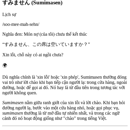
すみません (Sumimasen)
Lịch sự
/
soo-mee-mah-sehn
/
Nghĩa đen
:
Món nợ (của tôi) chưa thể kết thúc
“
すみません、この席は空いていますか？
”
Xin lỗi, chỗ này có ai ngồi chưa?
🌍
Dù nghĩa chính là 'xin lỗi' hoặc 'xin phép', Sumimasen thường đóng
vai trò như lời chào khi bạn tiếp cận người lạ: trong cửa hàng, ngoài
đường, hoặc để gọi ai đó. Nó hay là từ đầu tiên trong tương tác với
người không quen.
Sumimasen
nằm giữa ranh giới của xin lỗi và lời chào. Khi bạn hỏi
đường người lạ, bước vào một cửa hàng nhỏ, hoặc gọi phục vụ,
sumimasen
thường là từ mở đầu tự nhiên nhất, và trong các ngữ
cảnh đó nó hoạt động giống như "chào" trong tiếng Việt.