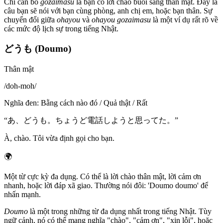
Chỉ cần bỏ
gozaimasu
là bạn có lời chào buổi sáng thân mật. Đây là
câu bạn sẽ nói với bạn cùng phòng, anh chị em, hoặc bạn thân. Sự
chuyển đổi giữa
ohayou
và
ohayou gozaimasu
là một ví dụ rất rõ về
các mức độ lịch sự trong tiếng Nhật.
どうも (Doumo)
Thân mật
/
doh-moh
/
Nghĩa đen
:
Bằng cách nào đó / Quả thật / Rất
“
あ、どうも。ちょうど電話しようと思ってた。
”
À, chào. Tôi vừa định gọi cho bạn.
🌍
Một từ cực kỳ đa dụng. Có thể là lời chào thân mật, lời cảm ơn
nhanh, hoặc lời đáp xã giao. Thường nói đôi: 'Doumo doumo' để
nhấn mạnh.
Doumo
là một trong những từ đa dụng nhất trong tiếng Nhật. Tùy
ngữ cảnh, nó có thể mang nghĩa "chào", "cảm ơn", "xin lỗi", hoặc