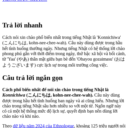
Trả lời nhanh
Cách nói xin chào phổ biến nhất trong tiếng Nhật là 'Konnichiwa'
(こんにちは, kohn-nee-chee-wah). Câu này dùng được trong hầu
hết tình huống thường ngày. Nhưng tiếng Nhật có hệ thống lời chào
phong phú gắn với thời điểm trong ngày, thứ bậc xã hội và bối cảnh,
từ 'Yaa' (やあ) thân mật giữa bạn bè đến 'Ohayou gozaimasu' (おは
ようございます) cực lịch sự trong môi trường công việc.
Câu trả lời ngắn gọn
Cách phổ biến nhất để nói xin chào trong tiếng Nhật là
Konnichiwa
(こんにちは, kohn-nee-chee-wah).
Câu này dùng
được trong hầu hết tình huống ban ngày và ai cũng hiểu. Nhưng lời
chào trong tiếng Nhật sâu hơn nhiều so với một từ. Ngôn ngữ này
có cả một hệ thống mức độ lịch sự, quyết định bạn nên dùng lời
chào nào và khi nào.
Theo
dữ liệu năm 2024 của Ethnologue
, khoảng 125 triệu người nói