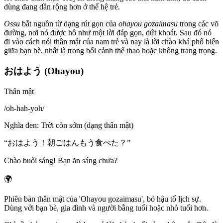
dùng đang dần rộng hơn ở thế hệ trẻ.
Ossu
bắt nguồn từ dạng rút gọn của
ohayou gozaimasu
trong các võ
đường, nơi nó được hô như một lời đáp gọn, dứt khoát. Sau đó nó
đi vào cách nói thân mật của nam trẻ và nay là lời chào khá phổ biến
giữa bạn bè, nhất là trong bối cảnh thể thao hoặc không trang trọng.
おはよう (Ohayou)
Thân mật
/
oh-hah-yoh
/
Nghĩa đen
:
Trời còn sớm (dạng thân mật)
“
おはよう！朝ごはんもう食べた？
”
Chào buổi sáng! Bạn ăn sáng chưa?
🌍
Phiên bản thân mật của 'Ohayou gozaimasu', bỏ hậu tố lịch sự.
Dùng với bạn bè, gia đình và người bằng tuổi hoặc nhỏ tuổi hơn.