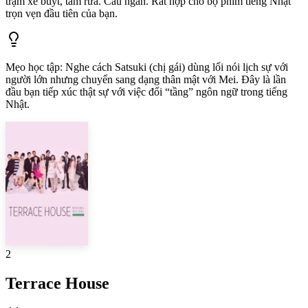
trạm xe buýt, tắm rửa. Câu ngắn. Rất hợp cho bộ phim tiếng Nhật
trọn vẹn đầu tiên của bạn.
Mẹo học tập
:
Nghe cách Satsuki (chị gái) dùng lối nói lịch sự với
người lớn nhưng chuyển sang dạng thân mật với Mei. Đây là lần
đầu bạn tiếp xúc thật sự với việc đổi “tầng” ngôn ngữ trong tiếng
Nhật.
2
Terrace House