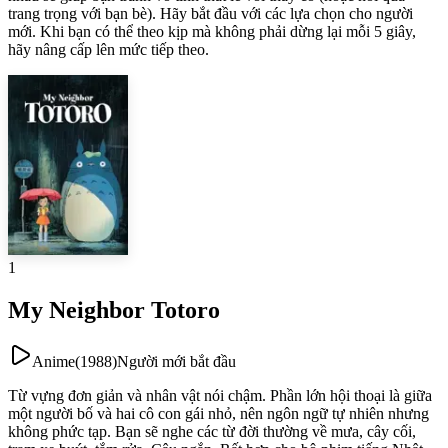
trang trọng với bạn bè). Hãy bắt đầu với các lựa chọn cho người
mới. Khi bạn có thể theo kịp mà không phải dừng lại mỗi 5 giây,
hãy nâng cấp lên mức tiếp theo.
1
My Neighbor Totoro
Anime
(
1988
)
Người mới bắt đầu
Từ vựng đơn giản và nhân vật nói chậm. Phần lớn hội thoại là giữa
một người bố và hai cô con gái nhỏ, nên ngôn ngữ tự nhiên nhưng
không phức tạp. Bạn sẽ nghe các từ đời thường về mưa, cây cối,