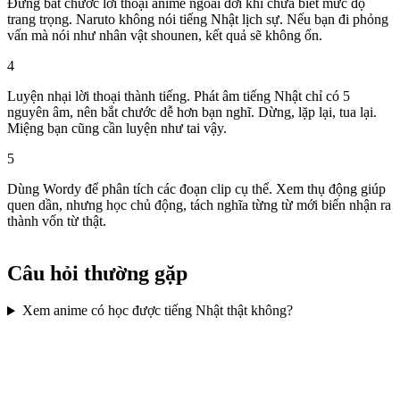
Đừng bắt chước lời thoại anime ngoài đời khi chưa biết mức độ
trang trọng. Naruto không nói tiếng Nhật lịch sự. Nếu bạn đi phỏng
vấn mà nói như nhân vật shounen, kết quả sẽ không ổn.
4
Luyện nhại lời thoại thành tiếng. Phát âm tiếng Nhật chỉ có 5
nguyên âm, nên bắt chước dễ hơn bạn nghĩ. Dừng, lặp lại, tua lại.
Miệng bạn cũng cần luyện như tai vậy.
5
Dùng Wordy để phân tích các đoạn clip cụ thể. Xem thụ động giúp
quen dần, nhưng học chủ động, tách nghĩa từng từ mới biến nhận ra
thành vốn từ thật.
Câu hỏi thường gặp
Xem anime có học được tiếng Nhật thật không?