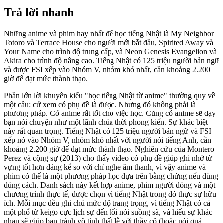
Trả lời nhanh
Những anime và phim hay nhất để học tiếng Nhật là My Neighbor
Totoro và Terrace House cho người mới bắt đầu, Spirited Away và
Your Name cho trình độ trung cấp, và Neon Genesis Evangelion và
Akira cho trình độ nâng cao. Tiếng Nhật có 125 triệu người bản ngữ
và được FSI xếp vào Nhóm V, nhóm khó nhất, cần khoảng 2.200
giờ để đạt mức thành thạo.
Phần lớn lời khuyên kiểu "học tiếng Nhật từ anime" thường quy về
một câu: cứ xem có phụ đề là được. Nhưng đó không phải là
phương pháp. Có anime rất tốt cho việc học. Cũng có anime sẽ dạy
bạn nói chuyện như một lãnh chúa thời phong kiến. Sự khác biệt
này rất quan trọng. Tiếng Nhật có 125 triệu người bản ngữ và FSI
xếp nó vào Nhóm V, nhóm khó nhất với người nói tiếng Anh, cần
khoảng 2.200 giờ để đạt mức thành thạo. Nghiên cứu của Montero
Perez và cộng sự (2013) cho thấy video có phụ đề giúp ghi nhớ từ
vựng tốt hơn đáng kể so với chỉ nghe âm thanh, vì vậy anime và
phim có thể là một phương pháp học dựa trên bằng chứng nếu dùng
đúng cách. Danh sách này kết hợp anime, phim người đóng và một
chương trình thực tế, được chọn vì tiếng Nhật trong đó thực sự hữu
ích. Mỗi mục đều ghi chú mức độ trang trọng, vì tiếng Nhật có cả
một phổ từ keigo cực lịch sự đến lối nói suồng sã, và hiểu sự khác
nhau sẽ giúp bạn tránh vô tình thất lễ với thầy cô (hoặc nói quá