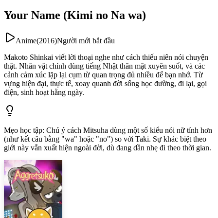
Your Name (Kimi no Na wa)
Anime
(
2016
)
Người mới bắt đầu
Makoto Shinkai viết lời thoại nghe như cách thiếu niên nói chuyện
thật. Nhân vật chính dùng tiếng Nhật thân mật xuyên suốt, và các
cảnh cảm xúc lặp lại cụm từ quan trọng đủ nhiều để bạn nhớ. Từ
vựng hiện đại, thực tế, xoay quanh đời sống học đường, đi lại, gọi
điện, sinh hoạt hằng ngày.
Mẹo học tập
:
Chú ý cách Mitsuha dùng một số kiểu nói nữ tính hơn
(như kết câu bằng "wa" hoặc "no") so với Taki. Sự khác biệt theo
giới này vẫn xuất hiện ngoài đời, dù đang dần nhẹ đi theo thời gian.