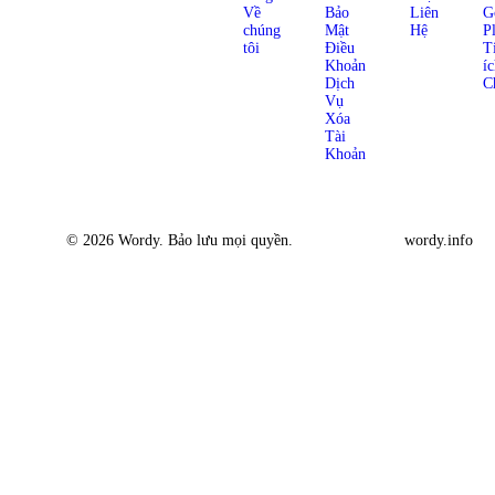
Về
Bảo
Liên
G
chúng
Mật
Hệ
P
tôi
Điều
T
Khoản
í
Dịch
C
Vụ
Xóa
Tài
Khoản
© 2026 Wordy. Bảo lưu mọi quyền.
wordy.info