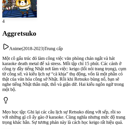
4
Aggretsuko
Anime
(
2018-2023
)
Trung cấp
Một cô gấu trúc đỏ làm công việc văn phòng chán ngắt và hát
karaoke death metal để xả stress. Mỗi tập chỉ 15 phút. Các cảnh ở
công ty đầy tiếng Nhật nơi làm việc: keigo (lối nói trang trọng), cụm
từ công sở, và kiểu lịch sự “cà khịa” thụ động, vốn là một phần có
thật của văn hóa công sở Nhật. Rồi khi Retsuko bùng nổ, bạn sẽ
nghe tiếng Nhật thân mật, thô và giận dữ. Hai kiểu ngôn ngữ trong
một bộ.
Mẹo học tập
:
Ghi lại các câu lịch sự Retsuko dùng với sếp, rồi so
với những gì cô ấy gào ở karaoke. Cùng nghĩa nhưng mức độ trang
trọng khác hẳn. Sự tương phản này là cách học keigo rất hiệu quả.