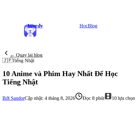
Wordy
Học
Blog
← Quay lại blog
🇯🇵
Tiếng Nhật
10 Anime và Phim Hay Nhất Để Học
Tiếng Nhật
Bởi Sandor
Cập nhật: 4 tháng 8, 2026
Đọc 8 phút
10 lựa chọn