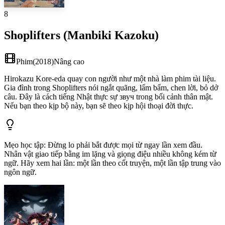
8
Shoplifters (Manbiki Kazoku)
Phim
(
2018
)
Nâng cao
Hirokazu Kore-eda quay con người như một nhà làm phim tài liệu.
Gia đình trong Shoplifters nói ngắt quãng, lẩm bẩm, chen lời, bỏ dở
câu. Đây là cách tiếng Nhật thực sự звуч trong bối cảnh thân mật.
Nếu bạn theo kịp bộ này, bạn sẽ theo kịp hội thoại đời thực.
Mẹo học tập
:
Đừng lo phải bắt được mọi từ ngay lần xem đầu.
Nhân vật giao tiếp bằng im lặng và giọng điệu nhiều không kém từ
ngữ. Hãy xem hai lần: một lần theo cốt truyện, một lần tập trung vào
ngôn ngữ.