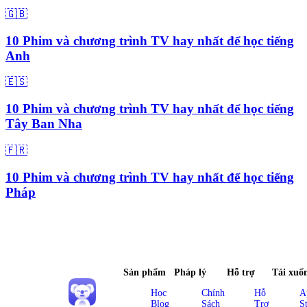
🇬🇧
10 Phim và chương trình TV hay nhất để học tiếng
Anh
🇪🇸
10 Phim và chương trình TV hay nhất để học tiếng
Tây Ban Nha
🇫🇷
10 Phim và chương trình TV hay nhất để học tiếng
Pháp
Sản phẩm
Pháp lý
Hỗ trợ
Tải xuố
Học
Chính
Hỗ
A
Blog
Sách
Trợ
S