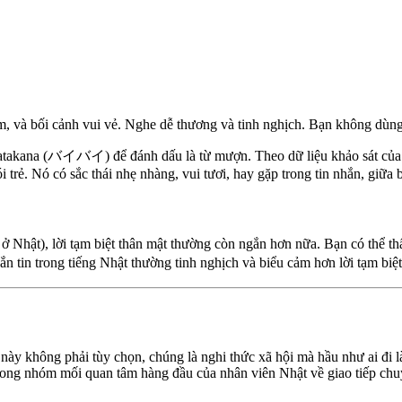
em, và bối cảnh vui vẻ. Nghe dễ thương và tinh nghịch. Bạn không dùng 
katakana (バイバイ) để đánh dấu là từ mượn. Theo dữ liệu khảo sát của 
i trẻ. Nó có sắc thái nhẹ nhàng, vui tươi, hay gặp trong tin nhắn, giữa 
t ở Nhật), lời tạm biệt thân mật thường còn ngắn hơn nữa. Bạn có th
in trong tiếng Nhật thường tinh nghịch và biểu cảm hơn lời tạm biệt 
 này không phải tùy chọn, chúng là nghi thức xã hội mà hầu như ai đi
rong nhóm mối quan tâm hàng đầu của nhân viên Nhật về giao tiếp chu