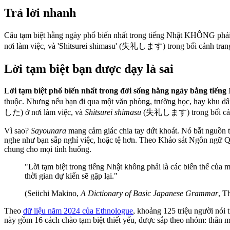
Trả lời nhanh
Câu tạm biệt hằng ngày phổ biến nhất trong tiếng Nhật KHÔNG 
nơi làm việc, và 'Shitsurei shimasu' (失礼します) trong bối cảnh trang t
Lời tạm biệt bạn được dạy là sai
Lời tạm biệt phổ biến nhất trong đời sống hằng ngày bằng ti
thuộc. Nhưng nếu bạn đi qua một văn phòng, trường học, hay khu dâ
した) ở nơi làm việc, và
Shitsurei shimasu
(失礼します) trong bối cảnh
Vì sao?
Sayounara
mang cảm giác chia tay dứt khoát. Nó bắt nguồn 
nghe như bạn sắp nghỉ việc, hoặc tệ hơn. Theo Khảo sát Ngôn ngữ Qu
chung cho mọi tình huống.
"Lời tạm biệt trong tiếng Nhật không phải là các biến thể của 
thời gian dự kiến sẽ gặp lại."
(Seiichi Makino,
A Dictionary of Basic Japanese Grammar
, T
Theo
dữ liệu năm 2024 của Ethnologue
, khoảng 125 triệu người nói 
này gồm 16 cách chào tạm biệt thiết yếu, được sắp theo nhóm: thân m