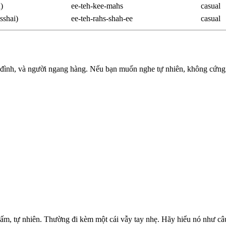
)
ee-teh-kee-mahs
casual
hai)
ee-teh-rahs-shah-ee
casual
 đình, và người ngang hàng. Nếu bạn muốn nghe tự nhiên, không cứng
ấm, tự nhiên. Thường đi kèm một cái vẫy tay nhẹ. Hãy hiểu nó như câu '