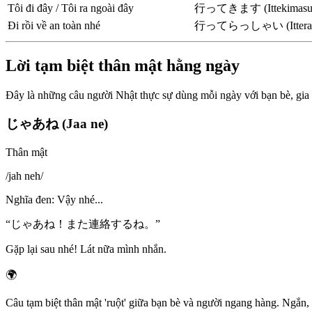
Tôi đi đây / Tôi ra ngoài đây
行ってきます (Ittekimasu
Đi rồi về an toàn nhé
行ってらっしゃい (Itterass
Lời tạm biệt thân mật hằng ngày
Đây là những câu người Nhật thực sự dùng mỗi ngày với bạn bè, gia
じゃあね (Jaa ne)
Thân mật
/
jah neh
/
Nghĩa đen
:
Vậy nhé...
“
じゃあね！また連絡するね。
”
Gặp lại sau nhé! Lát nữa mình nhắn.
🌍
Câu tạm biệt thân mật 'ruột' giữa bạn bè và người ngang hàng. Ngắn, 