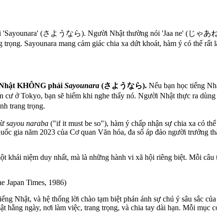
phải 'Sayounara' (さようなら). Người Nhật thường nói 'Jaa ne' (じゃあ
rọng. Sayounara mang cảm giác chia xa dứt khoát, hàm ý có thể rất lâ
ếng Nhật KHÔNG phải
Sayounara
(さようなら).
Nếu bạn học tiếng Nhậ
n cư ở Tokyo, bạn sẽ hiếm khi nghe thấy nó. Người Nhật thực ra dùn
 trang trọng.
từ
sayou naraba
("if it must be so"), hàm ý chấp nhận sự chia xa có th
ốc gia năm 2023 của Cơ quan Văn hóa, đa số áp đảo người trưởng thàn
một khái niệm duy nhất, mà là những hành vi xã hội riêng biệt. Mỗi câu 
he Japan Times, 1986)
tiếng Nhật, và hệ thống lời chào tạm biệt phản ánh sự chú ý sâu sắc củ
ật hằng ngày, nơi làm việc, trang trọng, và chia tay dài hạn. Mỗi mục 