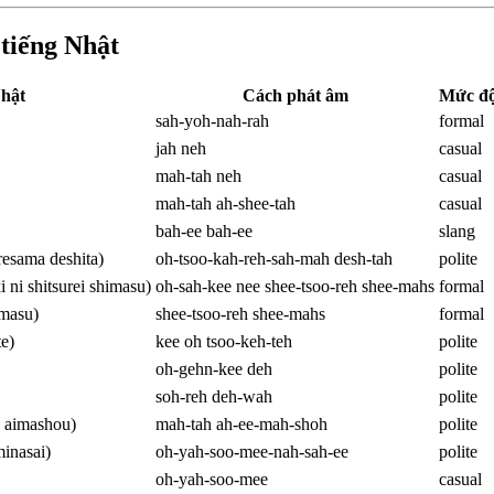
tiếng Nhật
hật
Cách phát âm
Mức độ
sah-yoh-nah-rah
formal
jah neh
casual
mah-tah neh
casual
mah-tah ah-shee-tah
casual
bah-ee bah-ee
slang
ma deshita)
oh-tsoo-kah-reh-sah-mah desh-tah
polite
hitsurei shimasu)
oh-sah-kee nee shee-tsoo-reh shee-mahs
formal
masu)
shee-tsoo-reh shee-mahs
formal
e)
kee oh tsoo-keh-teh
polite
oh-gehn-kee deh
polite
soh-reh deh-wah
polite
mashou)
mah-tah ah-ee-mah-shoh
polite
asai)
oh-yah-soo-mee-nah-sah-ee
polite
oh-yah-soo-mee
casual