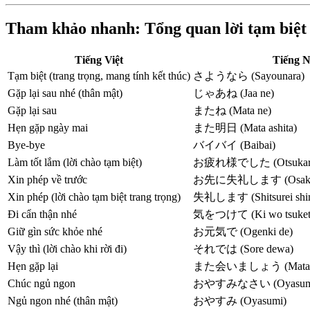
Tham khảo nhanh: Tổng quan lời tạm biệt 
Tiếng Việt
Tiếng N
Tạm biệt (trang trọng, mang tính kết thúc)
さようなら (Sayounara)
Gặp lại sau nhé (thân mật)
じゃあね (Jaa ne)
Gặp lại sau
またね (Mata ne)
Hẹn gặp ngày mai
また明日 (Mata ashita)
Bye-bye
バイバイ (Baibai)
Làm tốt lắm (lời chào tạm biệt)
お疲れ様でした (Otsukaresa
Xin phép về trước
お先に失礼します (Osaki ni s
Xin phép (lời chào tạm biệt trang trọng)
失礼します (Shitsurei shi
Đi cẩn thận nhé
気をつけて (Ki wo tsuket
Giữ gìn sức khỏe nhé
お元気で (Ogenki de)
Vậy thì (lời chào khi rời đi)
それでは (Sore dewa)
Hẹn gặp lại
また会いましょう (Mata ai
Chúc ngủ ngon
おやすみなさい (Oyasumin
Ngủ ngon nhé (thân mật)
おやすみ (Oyasumi)