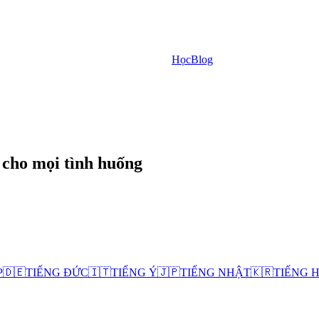
Học
Blog
u cho mọi tình huống
P
🇩🇪
TIẾNG ĐỨC
🇮🇹
TIẾNG Ý
🇯🇵
TIẾNG NHẬT
🇰🇷
TIẾNG 