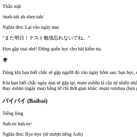
Thân mật
/
mah-tah ah-shee-tah
/
Nghĩa đen
:
Lại vào ngày mai
“
また明日！テスト勉強忘れないでね。
”
Hẹn gặp mai nhé! Đừng quên học cho bài kiểm tra.
🌍
Dùng khi bạn biết chắc sẽ gặp người đó vào ngày hôm sau: bạn học, 
Khi bạn biết chắc ngày mai sẽ gặp lại,
mata ashita
là câu tự nhiên nhấ
thay
ashita
(ngày mai) bằng từ chỉ thời gian khác:
mata raishuu
(hẹn 
バイバイ (Baibai)
Tiếng lóng
/
bah-ee bah-ee
/
Nghĩa đen
:
Bye-bye (từ mượn tiếng Anh)