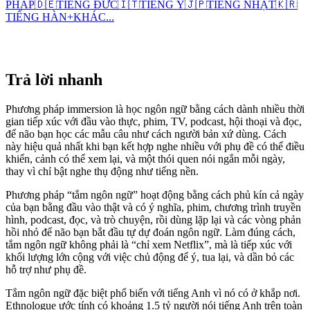
PHÁP
🇩🇪
TIẾNG ĐỨC
🇮🇹
TIẾNG Ý
🇯🇵
TIẾNG NHẬT
🇰🇷
TIẾNG HÀN
+
KHÁC...
Trả lời nhanh
Phương pháp immersion là học ngôn ngữ bằng cách dành nhiều thời
gian tiếp xúc với đầu vào thực, phim, TV, podcast, hội thoại và đọc,
để não bạn học các mẫu câu như cách người bản xứ dùng. Cách
này hiệu quả nhất khi bạn kết hợp nghe nhiều với phụ đề có thể điều
khiển, cảnh có thể xem lại, và một thói quen nói ngắn mỗi ngày,
thay vì chỉ bật nghe thụ động như tiếng nền.
Phương pháp “tắm ngôn ngữ” hoạt động bằng cách phủ kín cả ngày
của bạn bằng đầu vào thật và có ý nghĩa, phim, chương trình truyền
hình, podcast, đọc, và trò chuyện, rồi dùng lặp lại và các vòng phản
hồi nhỏ để não bạn bắt đầu tự dự đoán ngôn ngữ. Làm đúng cách,
tắm ngôn ngữ không phải là “chỉ xem Netflix”, mà là tiếp xúc với
khối lượng lớn cộng với việc chủ động để ý, tua lại, và dần bỏ các
hỗ trợ như phụ đề.
Tắm ngôn ngữ đặc biệt phổ biến với tiếng Anh vì nó có ở khắp nơi.
Ethnologue ước tính có khoảng 1.5 tỷ người nói tiếng Anh trên toàn