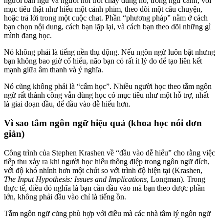
người bản ngữ và người nói trôi chảy dùng nó, trong ngữ cảnh, với
mục tiêu thật như hiểu một cảnh phim, theo dõi một câu chuyện,
hoặc trả lời trong một cuộc chat. Phần “phương pháp” nằm ở cách
bạn chọn nội dung, cách bạn lặp lại, và cách bạn theo dõi những gì
mình đang học.
Nó không phải là tiếng nền thụ động. Nếu ngôn ngữ luôn bật nhưng
bạn không bao giờ cố hiểu, não bạn có rất ít lý do để tạo liên kết
mạnh giữa âm thanh và ý nghĩa.
Nó cũng không phải là “cấm học”. Nhiều người học theo tắm ngôn
ngữ rất thành công vẫn dùng học có mục tiêu như một hỗ trợ, nhất
là giai đoạn đầu, để đầu vào dễ hiểu hơn.
Vì sao tắm ngôn ngữ hiệu quả (khoa học nói đơn
giản)
Công trình của Stephen Krashen về “đầu vào dễ hiểu” cho rằng việc
tiếp thu xảy ra khi người học hiểu thông điệp trong ngôn ngữ đích,
với độ khó nhỉnh hơn một chút so với trình độ hiện tại (Krashen,
The Input Hypothesis: Issues and Implications
, Longman). Trong
thực tế, điều đó nghĩa là bạn cần đầu vào mà bạn theo được phần
lớn, không phải đầu vào chỉ là tiếng ồn.
Tắm ngôn ngữ cũng phù hợp với điều mà các nhà tâm lý ngôn ngữ