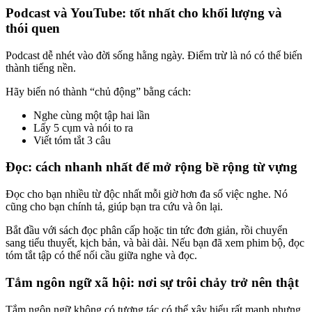
Podcast và YouTube: tốt nhất cho khối lượng và
thói quen
Podcast dễ nhét vào đời sống hằng ngày. Điểm trừ là nó có thể biến
thành tiếng nền.
Hãy biến nó thành “chủ động” bằng cách:
Nghe cùng một tập hai lần
Lấy 5 cụm và nói to ra
Viết tóm tắt 3 câu
Đọc: cách nhanh nhất để mở rộng bề rộng từ vựng
Đọc cho bạn nhiều từ độc nhất mỗi giờ hơn đa số việc nghe. Nó
cũng cho bạn chính tả, giúp bạn tra cứu và ôn lại.
Bắt đầu với sách đọc phân cấp hoặc tin tức đơn giản, rồi chuyển
sang tiểu thuyết, kịch bản, và bài dài. Nếu bạn đã xem phim bộ, đọc
tóm tắt tập có thể nối cầu giữa nghe và đọc.
Tắm ngôn ngữ xã hội: nơi sự trôi chảy trở nên thật
Tắm ngôn ngữ không có tương tác có thể xây hiểu rất mạnh nhưng