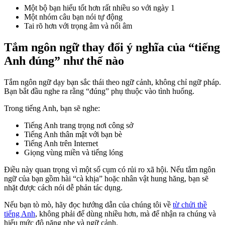
Một bộ bạn hiểu tốt hơn rất nhiều so với ngày 1
Một nhóm câu bạn nói tự động
Tai rõ hơn với trọng âm và nối âm
Tắm ngôn ngữ thay đổi ý nghĩa của “tiếng
Anh đúng” như thế nào
Tắm ngôn ngữ dạy bạn sắc thái theo ngữ cảnh, không chỉ ngữ pháp.
Bạn bắt đầu nghe ra rằng “đúng” phụ thuộc vào tình huống.
Trong tiếng Anh, bạn sẽ nghe:
Tiếng Anh trang trọng nơi công sở
Tiếng Anh thân mật với bạn bè
Tiếng Anh trên Internet
Giọng vùng miền và tiếng lóng
Điều này quan trọng vì một số cụm có rủi ro xã hội. Nếu tắm ngôn
ngữ của bạn gồm hài “cà khịa” hoặc nhân vật hung hăng, bạn sẽ
nhặt được cách nói dễ phản tác dụng.
Nếu bạn tò mò, hãy đọc hướng dẫn của chúng tôi về
từ chửi thề
tiếng Anh
, không phải để dùng nhiều hơn, mà để nhận ra chúng và
hiểu mức độ nặng nhẹ và ngữ cảnh.