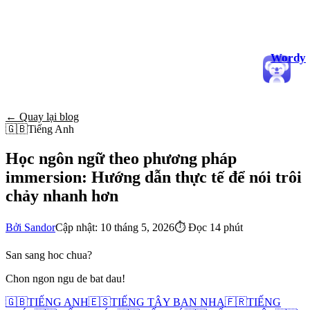
Wordy
← Quay lại blog
🇬🇧
Tiếng Anh
Học ngôn ngữ theo phương pháp
immersion: Hướng dẫn thực tế để nói trôi
chảy nhanh hơn
Bởi Sandor
Cập nhật: 10 tháng 5, 2026
⏱
Đọc 14 phút
San sang hoc chua?
Chon ngon ngu de bat dau!
🇬🇧
TIẾNG ANH
🇪🇸
TIẾNG TÂY BAN NHA
🇫🇷
TIẾNG