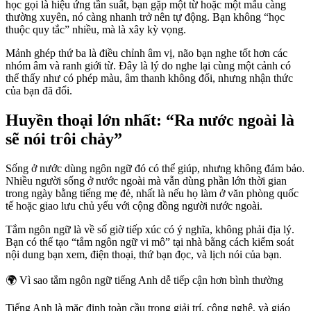
học gọi là hiệu ứng tần suất, bạn gặp một từ hoặc một mẫu càng
thường xuyên, nó càng nhanh trở nên tự động. Bạn không “học
thuộc quy tắc” nhiều, mà là xây kỳ vọng.
Mảnh ghép thứ ba là điều chỉnh âm vị, não bạn nghe tốt hơn các
nhóm âm và ranh giới từ. Đây là lý do nghe lại cùng một cảnh có
thể thấy như có phép màu, âm thanh không đổi, nhưng nhận thức
của bạn đã đổi.
Huyền thoại lớn nhất: “Ra nước ngoài là
sẽ nói trôi chảy”
Sống ở nước dùng ngôn ngữ đó có thể giúp, nhưng không đảm bảo.
Nhiều người sống ở nước ngoài mà vẫn dùng phần lớn thời gian
trong ngày bằng tiếng mẹ đẻ, nhất là nếu họ làm ở văn phòng quốc
tế hoặc giao lưu chủ yếu với cộng đồng người nước ngoài.
Tắm ngôn ngữ là về số giờ tiếp xúc có ý nghĩa, không phải địa lý.
Bạn có thể tạo “tắm ngôn ngữ vi mô” tại nhà bằng cách kiểm soát
nội dung bạn xem, điện thoại, thứ bạn đọc, và lịch nói của bạn.
🌍
Vì sao tắm ngôn ngữ tiếng Anh dễ tiếp cận hơn bình thường
Tiếng Anh là mặc định toàn cầu trong giải trí, công nghệ, và giáo