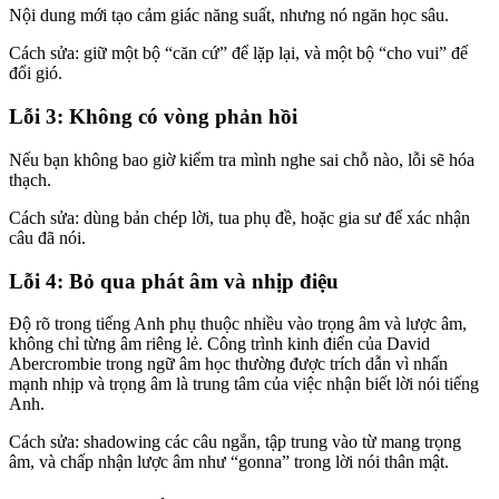
Nội dung mới tạo cảm giác năng suất, nhưng nó ngăn học sâu.
Cách sửa: giữ một bộ “căn cứ” để lặp lại, và một bộ “cho vui” để
đổi gió.
Lỗi 3: Không có vòng phản hồi
Nếu bạn không bao giờ kiểm tra mình nghe sai chỗ nào, lỗi sẽ hóa
thạch.
Cách sửa: dùng bản chép lời, tua phụ đề, hoặc gia sư để xác nhận
câu đã nói.
Lỗi 4: Bỏ qua phát âm và nhịp điệu
Độ rõ trong tiếng Anh phụ thuộc nhiều vào trọng âm và lược âm,
không chỉ từng âm riêng lẻ. Công trình kinh điển của David
Abercrombie trong ngữ âm học thường được trích dẫn vì nhấn
mạnh nhịp và trọng âm là trung tâm của việc nhận biết lời nói tiếng
Anh.
Cách sửa: shadowing các câu ngắn, tập trung vào từ mang trọng
âm, và chấp nhận lược âm như “gonna” trong lời nói thân mật.