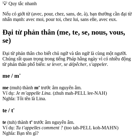
💡
Quy tắc nhanh
Nếu có giới từ (avec, pour, chez, sans, de, à), bạn thường cần đại từ
nhấn mạnh: avec moi, pour toi, chez lui, sans elle, avec eux.
Đại từ phản thân (me, te, se, nous, vous,
se)
Đại từ phản thân cho biết chủ ngữ và tân ngữ là cùng một người.
Chúng rất quan trọng trong tiếng Pháp hằng ngày vì có nhiều động
từ phản thân phổ biến:
se lever
,
se dépêcher
,
s’appeler
.
me / m'
me
(muh) thành
m’
trước âm nguyên âm.
Ví dụ:
Je m’appelle Lina.
(zhuh mah-PELL lee-NAH)
Nghĩa: Tôi tên là Lina.
te / t'
te
(tuh) thành
t’
trước âm nguyên âm.
Ví dụ:
Tu t’appelles comment ?
(too tah-PELL koh-MAHN)
Nghĩa: Bạn tên gì?