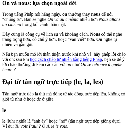
On và nous: lựa chọn ngoài đời
Trong tiếng Pháp nói hằng ngày,
on
thường thay
nous
để nói
“chúng ta”. Bạn sẽ nghe
On va au cinéma
nhiều hơn
Nous allons
au cinéma
trong bối cảnh thân mật.
Đây cũng là công cụ về lịch sự và khoảng cách.
Nous
có thể nghe
trang trọng hơn, có chủ ý hơn, hoặc “văn viết” hơn.
On
nghe tự
nhiên và gần gũi.
Nếu bạn muốn mở lời thân thiện trước khi nhờ vả, hãy ghép lời chào
với on: sau khi
học cách chào tự nhiên bằng tiếng Pháp
, bạn sẽ để ý
lời chào thường đi kèm các câu với
on
như
On se retrouve à quelle
heure ?
Đại từ tân ngữ trực tiếp (le, la, les)
Tân ngữ trực tiếp là thứ mà động từ tác động trực tiếp lên, không có
giới từ như
à
hoặc
de
ở giữa.
le
le
(luh) nghĩa là “anh ấy” hoặc “nó” (tân ngữ trực tiếp giống đực).
Ví dụ:
Tu vois Paul ? Oui, je le vois.