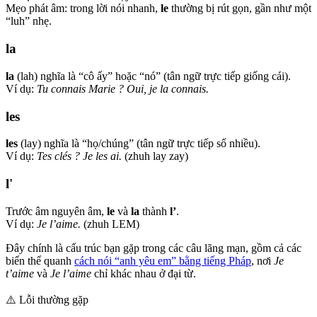
Mẹo phát âm: trong lời nói nhanh,
le
thường bị rút gọn, gần như một
“luh” nhẹ.
la
la
(lah) nghĩa là “cô ấy” hoặc “nó” (tân ngữ trực tiếp giống cái).
Ví dụ:
Tu connais Marie ? Oui, je la connais.
les
les
(lay) nghĩa là “họ/chúng” (tân ngữ trực tiếp số nhiều).
Ví dụ:
Tes clés ? Je les ai.
(zhuh lay zay)
l'
Trước âm nguyên âm,
le
và
la
thành
l’
.
Ví dụ:
Je l’aime.
(zhuh LEM)
Đây chính là cấu trúc bạn gặp trong các câu lãng mạn, gồm cả các
biến thể quanh
cách nói “anh yêu em” bằng tiếng Pháp
, nơi
Je
t’aime
và
Je l’aime
chỉ khác nhau ở đại từ.
⚠️
Lỗi thường gặp