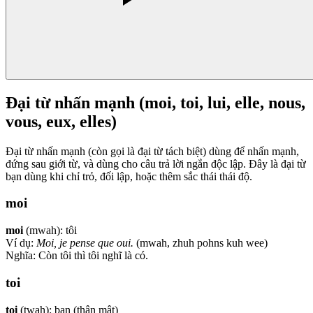
Đại từ nhấn mạnh (moi, toi, lui, elle, nous,
vous, eux, elles)
Đại từ nhấn mạnh (còn gọi là đại từ tách biệt) dùng để nhấn mạnh,
đứng sau giới từ, và dùng cho câu trả lời ngắn độc lập. Đây là đại từ
bạn dùng khi chỉ trỏ, đối lập, hoặc thêm sắc thái thái độ.
moi
moi
(mwah): tôi
Ví dụ:
Moi, je pense que oui.
(mwah, zhuh pohns kuh wee)
Nghĩa: Còn tôi thì tôi nghĩ là có.
toi
toi
(twah): bạn (thân mật)