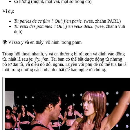
số lượng (một ít, một vài, một số trong đó)
Ví dụ:
Tu parles de ce film ? Oui, j’en parle.
(wee, zhahn PARL)
Tu veux des pommes ? Oui, j’en veux deux.
(wee, zhahn vuh
duh)
🌍
Vì sao y và en thấy 'vô hình' trong phim
Trong hội thoại nhanh, y và en thường bị rút gọn và dính vào động
từ, nhất là sau je: j’y, j’en. Tai bạn có thể bắt được động từ nhưng
bỏ lỡ đại từ, và điều đó đổi nghĩa. Luyện với phụ đề có thể tua lại là
một trong những cách nhanh nhất để bạn nghe rõ chúng.