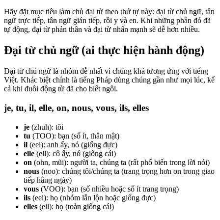
Hãy đặt mục tiêu làm chủ đại từ theo thứ tự này: đại từ chủ ngữ, tân
ngữ trực tiếp, tân ngữ gián tiếp, rồi y và en. Khi những phần đó đã
tự động, đại từ phản thân và đại từ nhấn mạnh sẽ dễ hơn nhiều.
Đại từ chủ ngữ (ai thực hiện hành động)
Đại từ chủ ngữ là nhóm dễ nhất vì chúng khá tương ứng với tiếng
Việt. Khác biệt chính là tiếng Pháp dùng chúng gần như mọi lúc, kể
cả khi đuôi động từ đã cho biết ngôi.
je, tu, il, elle, on, nous, vous, ils, elles
je
(zhuh): tôi
tu
(TOO): bạn (số ít, thân mật)
il
(eel): anh ấy, nó (giống đực)
elle
(ell): cô ấy, nó (giống cái)
on
(ohn, mũi): người ta, chúng ta (rất phổ biến trong lời nói)
nous
(noo): chúng tôi/chúng ta (trang trọng hơn on trong giao
tiếp hằng ngày)
vous
(VOO): bạn (số nhiều hoặc số ít trang trọng)
ils
(eel): họ (nhóm lẫn lộn hoặc giống đực)
elles
(ell): họ (toàn giống cái)