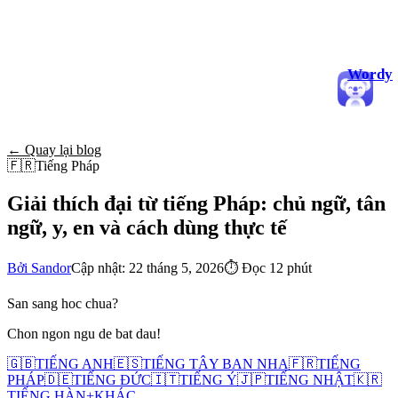
Wordy
← Quay lại blog
🇫🇷
Tiếng Pháp
Giải thích đại từ tiếng Pháp: chủ ngữ, tân
ngữ, y, en và cách dùng thực tế
Bởi Sandor
Cập nhật: 22 tháng 5, 2026
⏱
Đọc 12 phút
San sang hoc chua?
Chon ngon ngu de bat dau!
🇬🇧
TIẾNG ANH
🇪🇸
TIẾNG TÂY BAN NHA
🇫🇷
TIẾNG
PHÁP
🇩🇪
TIẾNG ĐỨC
🇮🇹
TIẾNG Ý
🇯🇵
TIẾNG NHẬT
🇰🇷
TIẾNG HÀN
+
KHÁC...