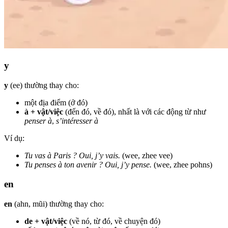
y
y
(ee) thường thay cho:
một địa điểm (ở đó)
à + vật/việc
(đến đó, về đó), nhất là với các động từ như
penser à
,
s’intéresser à
Ví dụ:
Tu vas à Paris ? Oui, j’y vais.
(wee, zhee vee)
Tu penses à ton avenir ? Oui, j’y pense.
(wee, zhee pohns)
en
en
(ahn, mũi) thường thay cho:
de + vật/việc
(về nó, từ đó, về chuyện đó)