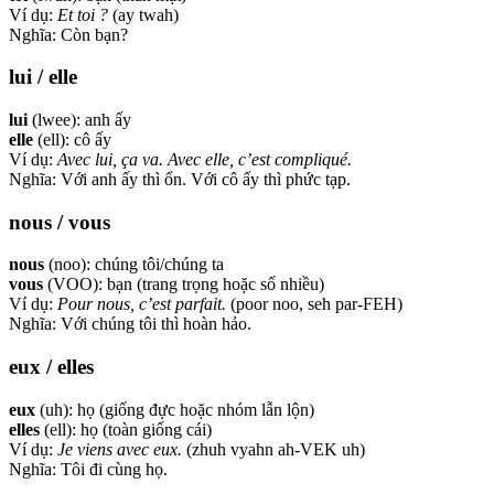
Ví dụ:
Et toi ?
(ay twah)
Nghĩa: Còn bạn?
lui / elle
lui
(lwee): anh ấy
elle
(ell): cô ấy
Ví dụ:
Avec lui, ça va. Avec elle, c’est compliqué.
Nghĩa: Với anh ấy thì ổn. Với cô ấy thì phức tạp.
nous / vous
nous
(noo): chúng tôi/chúng ta
vous
(VOO): bạn (trang trọng hoặc số nhiều)
Ví dụ:
Pour nous, c’est parfait.
(poor noo, seh par-FEH)
Nghĩa: Với chúng tôi thì hoàn hảo.
eux / elles
eux
(uh): họ (giống đực hoặc nhóm lẫn lộn)
elles
(ell): họ (toàn giống cái)
Ví dụ:
Je viens avec eux.
(zhuh vyahn ah-VEK uh)
Nghĩa: Tôi đi cùng họ.