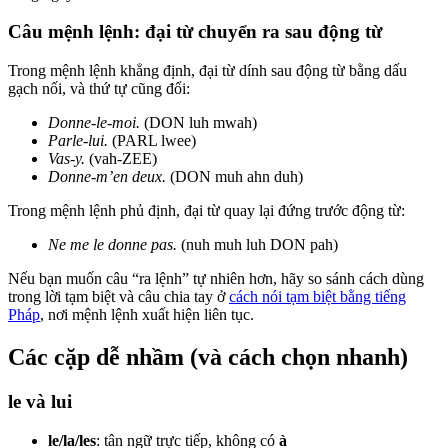
Câu mệnh lệnh: đại từ chuyển ra sau động từ
Trong mệnh lệnh khẳng định, đại từ dính sau động từ bằng dấu
gạch nối, và thứ tự cũng đổi:
Donne-le-moi.
(DON luh mwah)
Parle-lui.
(PARL lwee)
Vas-y.
(vah-ZEE)
Donne-m’en deux.
(DON muh ahn duh)
Trong mệnh lệnh phủ định, đại từ quay lại đứng trước động từ:
Ne me le donne pas.
(nuh muh luh DON pah)
Nếu bạn muốn câu “ra lệnh” tự nhiên hơn, hãy so sánh cách dùng
trong lời tạm biệt và câu chia tay ở
cách nói tạm biệt bằng tiếng
Pháp
, nơi mệnh lệnh xuất hiện liên tục.
Các cặp dễ nhầm (và cách chọn nhanh)
le và lui
le/la/les
: tân ngữ trực tiếp, không có
à