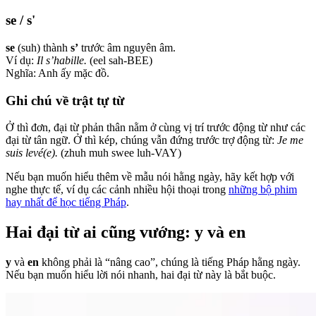
se / s'
se
(suh) thành
s’
trước âm nguyên âm.
Ví dụ:
Il s’habille.
(eel sah-BEE)
Nghĩa: Anh ấy mặc đồ.
Ghi chú về trật tự từ
Ở thì đơn, đại từ phản thân nằm ở cùng vị trí trước động từ như các
đại từ tân ngữ. Ở thì kép, chúng vẫn đứng trước trợ động từ:
Je me
suis levé(e).
(zhuh muh swee luh-VAY)
Nếu bạn muốn hiểu thêm về mẫu nói hằng ngày, hãy kết hợp với
nghe thực tế, ví dụ các cảnh nhiều hội thoại trong
những bộ phim
hay nhất để học tiếng Pháp
.
Hai đại từ ai cũng vướng: y và en
y
và
en
không phải là “nâng cao”, chúng là tiếng Pháp hằng ngày.
Nếu bạn muốn hiểu lời nói nhanh, hai đại từ này là bắt buộc.