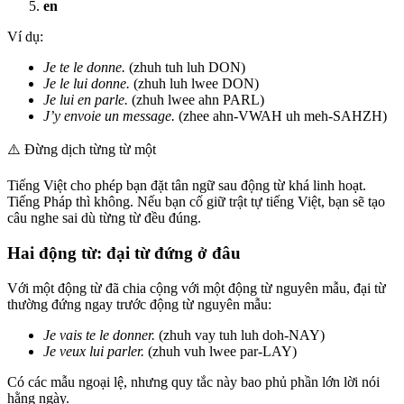
en
Ví dụ:
Je te le donne.
(zhuh tuh luh DON)
Je le lui donne.
(zhuh luh lwee DON)
Je lui en parle.
(zhuh lwee ahn PARL)
J’y envoie un message.
(zhee ahn-VWAH uh meh-SAHZH)
⚠️
Đừng dịch từng từ một
Tiếng Việt cho phép bạn đặt tân ngữ sau động từ khá linh hoạt.
Tiếng Pháp thì không. Nếu bạn cố giữ trật tự tiếng Việt, bạn sẽ tạo
câu nghe sai dù từng từ đều đúng.
Hai động từ: đại từ đứng ở đâu
Với một động từ đã chia cộng với một động từ nguyên mẫu, đại từ
thường đứng ngay trước động từ nguyên mẫu:
Je vais te le donner.
(zhuh vay tuh luh doh-NAY)
Je veux lui parler.
(zhuh vuh lwee par-LAY)
Có các mẫu ngoại lệ, nhưng quy tắc này bao phủ phần lớn lời nói
hằng ngày.