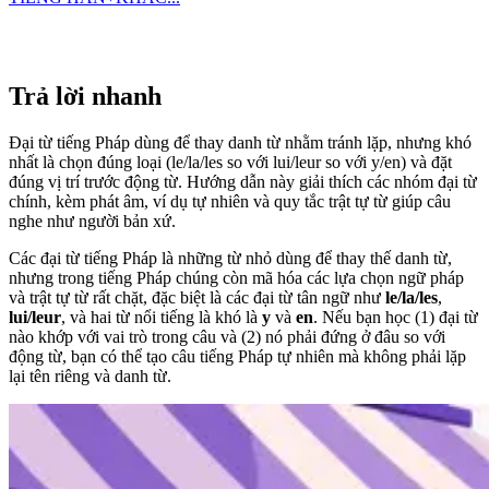
Trả lời nhanh
Đại từ tiếng Pháp dùng để thay danh từ nhằm tránh lặp, nhưng khó
nhất là chọn đúng loại (le/la/les so với lui/leur so với y/en) và đặt
đúng vị trí trước động từ. Hướng dẫn này giải thích các nhóm đại từ
chính, kèm phát âm, ví dụ tự nhiên và quy tắc trật tự từ giúp câu
nghe như người bản xứ.
Các đại từ tiếng Pháp là những từ nhỏ dùng để thay thế danh từ,
nhưng trong tiếng Pháp chúng còn mã hóa các lựa chọn ngữ pháp
và trật tự từ rất chặt, đặc biệt là các đại từ tân ngữ như
le/la/les
,
lui/leur
, và hai từ nổi tiếng là khó là
y
và
en
. Nếu bạn học (1) đại từ
nào khớp với vai trò trong câu và (2) nó phải đứng ở đâu so với
động từ, bạn có thể tạo câu tiếng Pháp tự nhiên mà không phải lặp
lại tên riêng và danh từ.