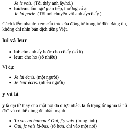
Je le vois.
(Tôi thấy anh ấy/nó.)
lui/leur
: tân ngữ gián tiếp, thường có
à
Je lui parle.
(Tôi nói chuyện với anh ấy/cô ấy.)
Cách kiểm nhanh: xem cấu trúc của động từ trong từ điển đáng tin,
không chỉ nhìn bản dịch tiếng Việt.
lui và leur
lui
: cho anh ấy hoặc cho cô ấy (số ít)
leur
: cho họ (số nhiều)
Ví dụ:
Je lui écris.
(một người)
Je leur écris.
(nhiều người)
y và là
y
là đại từ thay cho một nơi đã được nhắc.
là
là trạng từ nghĩa là “ở
đó” và có thể dùng để nhấn mạnh.
Tu vas au bureau ? Oui, j’y vais.
(trung tính)
Oui, je vais là-bas.
(rõ hơn, chỉ vào một nơi)