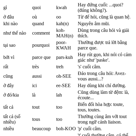
Hay đứng cuối: ...quoi?
gì
quoi
kwah
(đúng không?).
ở đâu
où
oo
Từ để hỏi, cũng là quan hệ.
khi nào
quand
kah(n)
Nguyên âm mũi.
koh-
Dùng trong câu hỏi và giải
như thế nào
comment
MAH(n)
thích.
poor-
Thường được trả lời bằng
tại sao
pourquoi
KWAH
parce que.
Hay rút gọn, khi nói có cảm
bởi vì
parce que
pars-kuh
giác như 'paske'.
rất
très
treh
's' cuối câm.
Đảo trong câu hỏi: Avez-
cũng
aussi
oh-SEE
vous aussi...?
ở đây
ici
ee-SEE
Hay dùng khi chỉ đường.
Cũng dùng làm từ đệm: là,
ở đó/kia
là
lah
écoute...
Biến đổi hòa hợp: toute,
tất cả
tout
too
tous, toutes.
tất cả (số
Thường cùng âm với tout
tous
too
nhiều)
trong ngữ cảnh liaison.
nhiều
beaucoup
boh-KOO
'p' cuối câm.
't' cuối thường câm, có thể