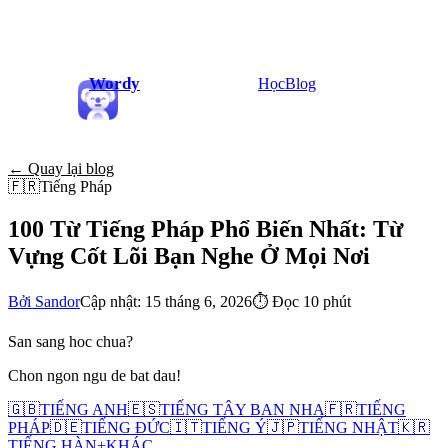
Wordy
Học
Blog
← Quay lại blog
🇫🇷
Tiếng Pháp
100 Từ Tiếng Pháp Phổ Biến Nhất: Từ
Vựng Cốt Lõi Bạn Nghe Ở Mọi Nơi
Bởi Sandor
Cập nhật: 15 tháng 6, 2026
⏱
Đọc 10 phút
San sang hoc chua?
Chon ngon ngu de bat dau!
🇬🇧
TIẾNG ANH
🇪🇸
TIẾNG TÂY BAN NHA
🇫🇷
TIẾNG
PHÁP
🇩🇪
TIẾNG ĐỨC
🇮🇹
TIẾNG Ý
🇯🇵
TIẾNG NHẬT
🇰🇷
TIẾNG HÀN
+
KHÁC...