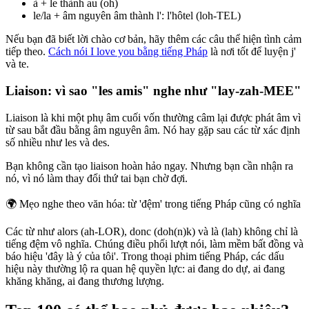
à + le thành au (oh)
le/la + âm nguyên âm thành l': l'hôtel (loh-TEL)
Nếu bạn đã biết lời chào cơ bản, hãy thêm các câu thể hiện tình cảm
tiếp theo.
Cách nói I love you bằng tiếng Pháp
là nơi tốt để luyện j'
và te.
Liaison: vì sao "les amis" nghe như "lay-zah-MEE"
Liaison là khi một phụ âm cuối vốn thường câm lại được phát âm vì
từ sau bắt đầu bằng âm nguyên âm. Nó hay gặp sau các từ xác định
số nhiều như les và des.
Bạn không cần tạo liaison hoàn hảo ngay. Nhưng bạn cần nhận ra
nó, vì nó làm thay đổi thứ tai bạn chờ đợi.
🌍
Mẹo nghe theo văn hóa: từ 'đệm' trong tiếng Pháp cũng có nghĩa
Các từ như alors (ah-LOR), donc (doh(n)k) và là (lah) không chỉ là
tiếng đệm vô nghĩa. Chúng điều phối lượt nói, làm mềm bất đồng và
báo hiệu 'đây là ý của tôi'. Trong thoại phim tiếng Pháp, các dấu
hiệu này thường lộ ra quan hệ quyền lực: ai đang do dự, ai đang
khăng khăng, ai đang thương lượng.