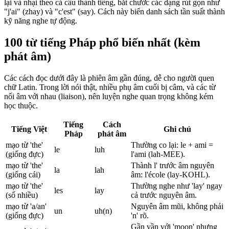
lại và nhại theo cả câu thành tiếng, bắt chước các dạng rút gọn như
"j'ai" (zhay) và "c'est" (say). Cách này biến danh sách tần suất thành
kỹ năng nghe tự động.
100 từ tiếng Pháp phổ biến nhất (kèm
phát âm)
Các cách đọc dưới đây là phiên âm gần đúng, dễ cho người quen
chữ Latin. Trong lời nói thật, nhiều phụ âm cuối bị câm, và các từ
nối âm với nhau (liaison), nên luyện nghe quan trọng không kém
học thuộc.
Tiếng
Cách
Tiếng Việt
Ghi chú
Pháp
phát âm
mạo từ 'the'
Thường co lại: le + ami =
le
luh
(giống đực)
l'ami (lah-MEE).
mạo từ 'the'
Thành l' trước âm nguyên
la
lah
(giống cái)
âm: l'école (lay-KOHL).
mạo từ 'the'
Thường nghe như 'lay' ngay
les
lay
(số nhiều)
cả trước nguyên âm.
mạo từ 'a/an'
Nguyên âm mũi, không phải
un
uh(n)
(giống đực)
'n' rõ.
Gần vần với 'moon' nhưng