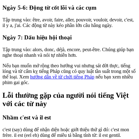
Ngày 5-6: Động từ cốt lõi và các cụm
Tập trung vào: être, avoir, faire, aller, pouvoir, vouloir, devoir, c'est,
il y a, j'ai. Các động từ này kéo phần lớn câu hằng ngày.
Ngày 7: Dấu hiệu hội thoại
Tập trung vào: alors, donc, déjà, encore, peut-être. Chúng giúp bạn
nghe thoại nhanh và nói tự nhiên hơn.
Nếu bạn muốn mở rộng theo hướng vui nhưng sát đời thực, tiếng
lóng và từ cấm kỵ tiếng Pháp cũng có quy luật tần suất trong một số
thể loại. Xem
hướng dẫn về từ chửi tiếng Pháp
nếu bạn xem nhiều
phim gai góc.
Lỗi thường gặp của người nói tiếng Việt
với các từ này
Nhầm c'est và il est
c'est (say) dùng để nhận diện hoặc giới thiệu thứ gì đó: c'est mon
frère. il est (eel eh) dùng để miêu tả bằng tính từ: il est gentil.