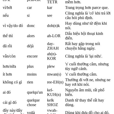
TETR
mềm hơn.
vì/bởi
car
kar
Trang trọng hơn parce que.
Cũng nghĩa là 'có' khi trả lời
nếu
si
see
câu hỏi phủ định.
Hay dùng như từ đệm khi
vì vậy/do đó
donc
doh(n)k
nói.
Dấu hiệu hội thoại kinh
thế thì
alors
ah-LOR
điển.
day-
Rất hay gặp trong nói
đã rồi
déjà
ZHAH
chuyện hằng ngày.
ah(n)-
vẫn/còn
encore
Cũng nghĩa là 'lại nữa'.
KOR
's' cuối thường câm, nhưng
hơn/nữa
plus
plew
tùy ngữ cảnh.
ít hơn
moins
mwan(s)
's' cuối thường câm.
Thường đi với ne, nhưng ne
không có gì
rien
ree-EH(n)
hay rơi khi nói.
kel-
Nguyên âm mũi, rất phổ
ai đó
quelqu'un
KUH(n)
biến.
quelque
kelk
Danh từ thay thế rất hay
cái gì đó
chose
SHOZ
dùng.
đây này/đây
vwah-
voilà
Dùng khi đưa đồ cho ai đó.