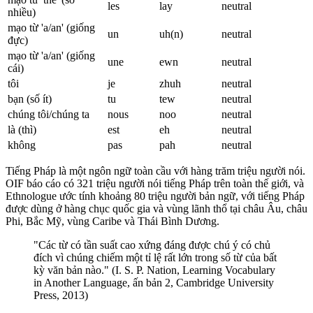
les
lay
neutral
nhiều)
mạo từ 'a/an' (giống
un
uh(n)
neutral
đực)
mạo từ 'a/an' (giống
une
ewn
neutral
cái)
tôi
je
zhuh
neutral
bạn (số ít)
tu
tew
neutral
chúng tôi/chúng ta
nous
noo
neutral
là (thì)
est
eh
neutral
không
pas
pah
neutral
Tiếng Pháp là một ngôn ngữ toàn cầu với hàng trăm triệu người nói.
OIF báo cáo có 321 triệu người nói tiếng Pháp trên toàn thế giới, và
Ethnologue ước tính khoảng 80 triệu người bản ngữ, với tiếng Pháp
được dùng ở hàng chục quốc gia và vùng lãnh thổ tại châu Âu, châu
Phi, Bắc Mỹ, vùng Caribe và Thái Bình Dương.
"Các từ có tần suất cao xứng đáng được chú ý có chủ
đích vì chúng chiếm một tỉ lệ rất lớn trong số từ của bất
kỳ văn bản nào." (I. S. P. Nation, Learning Vocabulary
in Another Language, ấn bản 2, Cambridge University
Press, 2013)