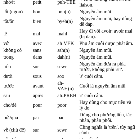
nhỏ/ít
petit
puh-TEE
liaison.
tốt (ngon)
bon
boh(n)
Nguyên âm mũi.
Nguyên âm mũi, hay dùng
tốt/ổn
bien
byeh(n)
để đáp.
Hay đi với avoir: avoir mal
tệ
mal
mahl
(bị đau).
với
avec
ah-VEK
Phụ âm cuối được phát âm.
không có
sans
sah(n)
Nguyên âm mũi.
trong
dans
dah(n)
Nguyên âm mũi.
Nguyên âm đưa ra phía
trên
sur
sewr
trước, không phải 'sir'.
dưới
sous
soo
's' cuối câm.
ah-
trước
avant
Cuối là nguyên âm mũi.
VAH(n)
sau
après
ah-PREH
's' cuối câm.
Hay dùng cho mục tiêu và
cho/để
pour
poor
lý do.
Dùng cho phương tiện, tác
bởi/qua
par
par
nhân, phân phối.
Cũng nghĩa là 'trên', tùy ngữ
về (chủ đề)
sur
sewr
cảnh.