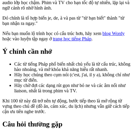
audio lớp học chậm. Phim và TV cho bạn tốc độ tự nhiên, lặp lại và
ngữ cảnh rõ nhờ hình ảnh.
Đó chính là tổ hợp biến je, de, à và pas từ "từ bạn biết" thành "từ
bạn nhận ra ngay."
Nếu bạn muốn lộ trình học có cấu trúc hơn, hãy xem
blog Wordy
hoặc vào luyện tập ngay ở
trang học tiếng Pháp
.
Ý chính cần nhớ
Các từ tiếng Pháp phổ biến nhất chủ yếu là từ cấu trúc, không
hào nhoáng, và mở khóa khả năng hiểu rất nhanh.
Hãy học chúng theo cụm nói (c'est, j'ai, il y a), không chỉ như
mục từ điển.
Hãy chờ đợi các dạng rút gọn như bỏ ne và các âm nối như
liaison, nhất là trong phim và TV.
Khi 100 từ này đã trở nên tự động, bước tiếp theo là mở rộng từ
vựng theo chủ đề (đồ ăn, cảm xúc, du lịch) nhưng vẫn giữ cách tiếp
cận ưu tiên nghe trước.
Câu hỏi thường gặp