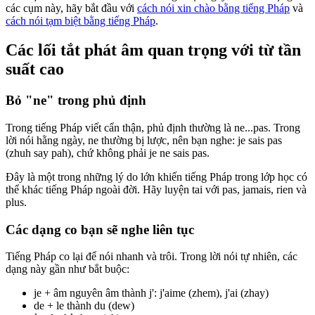
các cụm này, hãy bắt đầu với
cách nói xin chào bằng tiếng Pháp
và
cách nói tạm biệt bằng tiếng Pháp
.
Các lối tắt phát âm quan trọng với từ tần
suất cao
Bỏ "ne" trong phủ định
Trong tiếng Pháp viết cẩn thận, phủ định thường là ne...pas. Trong
lời nói hằng ngày, ne thường bị lược, nên bạn nghe: je sais pas
(zhuh say pah), chứ không phải je ne sais pas.
Đây là một trong những lý do lớn khiến tiếng Pháp trong lớp học có
thể khác tiếng Pháp ngoài đời. Hãy luyện tai với pas, jamais, rien và
plus.
Các dạng co bạn sẽ nghe liên tục
Tiếng Pháp co lại để nói nhanh và trôi. Trong lời nói tự nhiên, các
dạng này gần như bắt buộc:
je + âm nguyên âm thành j': j'aime (zhem), j'ai (zhay)
de + le thành du (dew)