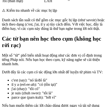
rồi (thân mật)
LAH
⚠️
Kiểm tra nhanh về các mục bị lặp
Danh sách tần suất có thể gồm các mục gốc bị lặp (như savoir) hoặc
tách theo dạng (c'est, j'ai, il y a) tùy cách đếm. Với việc học, đây là
điểm hay, vì các cụm này đúng là thứ bạn nghe trong lời nói thật.
Các từ bạn nên học theo cụm (không học
rời rạc)
Một số "từ" phổ biến nhất hoạt động như các đơn vị cố định trong
tiếng Pháp nói. Nếu bạn học theo cụm, kỹ năng nghe sẽ cải thiện
nhanh hơn.
Dưới đây là các cụm có tác động lớn nhất để luyện từ phim và TV:
c'est (say): "nó là/đó là"
il y a (eel-ee-ah): "có (tồn tại)"
j'ai (zhay): "tôi có"
je suis (zhuh swee): "tôi là"
parce que (pars-kuh): "bởi vì"
Nếu bạn muốn thêm các lời chào dùng được ngay và tái sử dụng