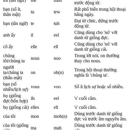
tôi (tân ngữ)
me
muh
trước động từ.
bạn (số ít,
Rất phổ biến trong hội thoại
tu
tew
thân mật)
hằng ngày.
Đại từ clitic, đứng trước
bạn (tân ngữ)
te
tuh
động từ.
Cũng dùng cho 'nó' với
anh ấy
il
eel
danh từ giống đực.
Cũng dùng cho 'nó' với
cô ấy
elle
ell
danh từ giống cái.
chúng
Trong lời nói, on thường
nous
noo
tôi/chúng ta
thay cho nous.
người
Trong hội thoại thường
ta/chúng ta
on
oh(n)
nghĩa là 'chúng ta'.
(thân mật)
bạn (số
vous
voo
Số ít lịch sự hoặc số nhiều.
nhiều/lịch sự)
họ (giống
ils
eel
's' cuối câm.
đực/hỗn hợp)
họ (giống cái)
elles
ell
's' cuối câm.
Dùng trước danh từ giống
của tôi
mon
moh(n)
đực và trước âm nguyên âm.
của tôi (giống
Dùng trước danh từ giống
ma
mah