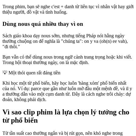
Trong phim, bạn sẽ nghe c'est + danh từ liên tục vì nhân vật hay giới
thiệu người, đồ vật và tình huống.
Dùng nous quá nhiều thay vì on
Sách giáo khoa dạy nous sớm, nhưng tiếng Pháp nói hằng ngày
thường chuộng on để nghĩa là "chúng ta": on y va (oh(n) ee vah),
"đi thôi."
Bạn vẫn có thể dùng nous trong ngữ cảnh trang trọng hoặc khi viết.
Trong hội thoại thường ngày, on là mặc định.
💡
Một thói quen rất đáng tiền
Khi học một từ phổ biến, hãy học luôn 'hàng xóm' phổ biến nhất
của nó. Ví dụ: parce que gần như luôn mở đầu một mệnh đề, và il y
a thường dẫn vào một cụm danh từ. Đây là cách nghe trôi chảy: dự
đoán, không phải dịch.
Vì sao clip phim là lựa chọn lý tưởng cho
từ phổ biến
Từ tần suất cao thường ngắn và bị rút gọn, nên khó nghe trong