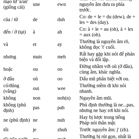
mạo từ 'a/an'
une
ewn
nguyên âm đưa ra phía
(giống cái)
trước.
Co: de + le = du (dew), de +
của / từ
de
duh
les = des (day).
Co: à + le = au (oh), à + les
đến / ở (tại)
à
ah
= aux (oh).
Thường là nguyên âm rõ,
và
et
ay
không đọc 't' cuối.
Rất hay gặp khi nói để phản
nhưng
mais
meh
biện và đối lập.
Đừng nhầm với où (ở đâu),
hoặc
ou
oo
cùng âm, khác nghĩa.
ở đâu
où
oo
Dấu mũ phân biệt với ou.
có/đúng
Thường mềm đi khi nói
oui
wee
(vâng)
nhanh.
không
non
noh(n)
Nguyên âm mũi.
không (phủ
Phủ định thường là ne...pas,
pas
pah
định)
nhưng ne hay rơi khi nói.
Hay bị lược trong tiếng
ne (phủ định)
ne
nuh
Pháp nói thân mật.
tôi
je
zhuh
Trước nguyên âm: j' (zh).
Thường bị rút gọn, nhất là