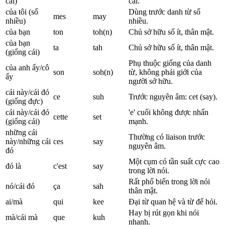
cái)
cái.
của tôi (số
Dùng trước danh từ số
mes
may
nhiều)
nhiều.
của bạn
ton
toh(n)
Chủ sở hữu số ít, thân mật.
của bạn
ta
tah
Chủ sở hữu số ít, thân mật.
(giống cái)
Phụ thuộc giống của danh
của anh ấy/cô
son
soh(n)
từ, không phải giới của
ấy
người sở hữu.
cái này/cái đó
ce
suh
Trước nguyên âm: cet (say).
(giống đực)
cái này/cái đó
'e' cuối không được nhấn
cette
set
(giống cái)
mạnh.
những cái
Thường có liaison trước
này/những cái
ces
say
nguyên âm.
đó
Một cụm có tần suất cực cao
đó là
c'est
say
trong lời nói.
Rất phổ biến trong lời nói
nó/cái đó
ça
sah
thân mật.
ai/mà
qui
kee
Đại từ quan hệ và từ để hỏi.
Hay bị rút gọn khi nói
mà/cái mà
que
kuh
nhanh.