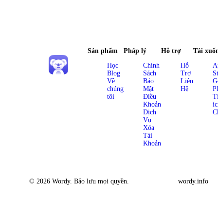
Sản phẩm
Pháp lý
Hỗ trợ
Tải xuố
Học
Chính
Hỗ
A
Blog
Sách
Trợ
S
Về
Bảo
Liên
G
chúng
Mật
Hệ
P
tôi
Điều
T
Khoản
í
Dịch
C
Vụ
Xóa
Tài
Khoản
© 2026 Wordy. Bảo lưu mọi quyền.
wordy.info