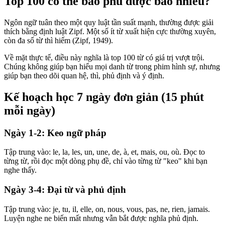
Top 100 có thể bao phủ được bao nhiêu?
Ngôn ngữ tuân theo một quy luật tần suất mạnh, thường được giải
thích bằng định luật Zipf. Một số ít từ xuất hiện cực thường xuyên,
còn đa số từ thì hiếm (Zipf, 1949).
Về mặt thực tế, điều này nghĩa là top 100 từ có giá trị vượt trội.
Chúng không giúp bạn hiểu mọi danh từ trong phim hình sự, nhưng
giúp bạn theo dõi quan hệ, thì, phủ định và ý định.
Kế hoạch học 7 ngày đơn giản (15 phút
mỗi ngày)
Ngày 1-2: Keo ngữ pháp
Tập trung vào: le, la, les, un, une, de, à, et, mais, ou, où. Đọc to
từng từ, rồi đọc một dòng phụ đề, chỉ vào từng từ "keo" khi bạn
nghe thấy.
Ngày 3-4: Đại từ và phủ định
Tập trung vào: je, tu, il, elle, on, nous, vous, pas, ne, rien, jamais.
Luyện nghe ne biến mất nhưng vẫn bắt được nghĩa phủ định.