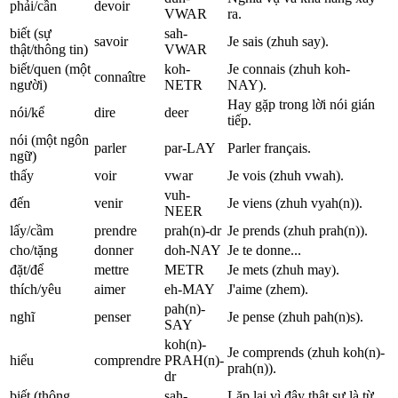
phải/cần
devoir
VWAR
ra.
biết (sự
sah-
savoir
Je sais (zhuh say).
thật/thông tin)
VWAR
biết/quen (một
koh-
Je connais (zhuh koh-
connaître
người)
NETR
NAY).
Hay gặp trong lời nói gián
nói/kể
dire
deer
tiếp.
nói (một ngôn
parler
par-LAY
Parler français.
ngữ)
thấy
voir
vwar
Je vois (zhuh vwah).
vuh-
đến
venir
Je viens (zhuh vyah(n)).
NEER
lấy/cầm
prendre
prah(n)-dr
Je prends (zhuh prah(n)).
cho/tặng
donner
doh-NAY
Je te donne...
đặt/để
mettre
METR
Je mets (zhuh may).
thích/yêu
aimer
eh-MAY
J'aime (zhem).
pah(n)-
nghĩ
penser
Je pense (zhuh pah(n)s).
SAY
koh(n)-
Je comprends (zhuh koh(n)-
hiểu
comprendre
PRAH(n)-
prah(n)).
dr
biết (thông
sah-
Lặp lại vì đây thật sự là từ