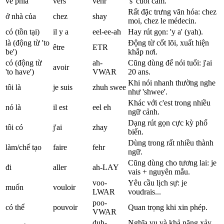
về phía
vers
vehr
's' cuối câm.
Rất đặc trưng văn hóa: chez
ở nhà của
chez
shay
moi, chez le médecin.
có (tồn tại)
il y a
eel-ee-ah
Hay rút gọn: 'y a' (yah).
là (động từ 'to
Động từ cốt lõi, xuất hiện
être
ETR
be')
khắp nơi.
có (động từ
ah-
Cũng dùng để nói tuổi: j'ai
avoir
'to have')
VWAR
20 ans.
Khi nói nhanh thường nghe
tôi là
je suis
zhuh swee
như 'shwee'.
Khác với c'est trong nhiều
nó là
il est
eel eh
ngữ cảnh.
Dạng rút gọn cực kỳ phổ
tôi có
j'ai
zhay
biến.
Dùng trong rất nhiều thành
làm/chế tạo
faire
fehr
ngữ.
Cũng dùng cho tương lai: je
đi
aller
ah-LAY
vais + nguyên mẫu.
voo-
Yêu cầu lịch sự: je
muốn
vouloir
LWAR
voudrais...
poo-
có thể
pouvoir
Quan trọng khi xin phép.
VWAR
duh-
Nghĩa vụ và khả năng xảy