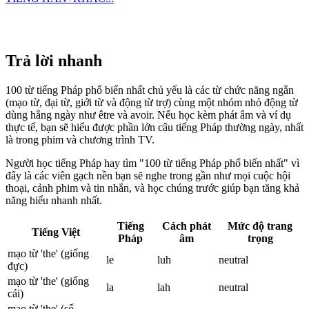
Trả lời nhanh
100 từ tiếng Pháp phổ biến nhất chủ yếu là các từ chức năng ngắn
(mạo từ, đại từ, giới từ và động từ trợ) cùng một nhóm nhỏ động từ
dùng hằng ngày như être và avoir. Nếu học kèm phát âm và ví dụ
thực tế, bạn sẽ hiểu được phần lớn câu tiếng Pháp thường ngày, nhất
là trong phim và chương trình TV.
Người học tiếng Pháp hay tìm "100 từ tiếng Pháp phổ biến nhất" vì
đây là các viên gạch nền bạn sẽ nghe trong gần như mọi cuộc hội
thoại, cảnh phim và tin nhắn, và học chúng trước giúp bạn tăng khả
năng hiểu nhanh nhất.
Tiếng
Cách phát
Mức độ trang
Tiếng Việt
Pháp
âm
trọng
mạo từ 'the' (giống
le
luh
neutral
đực)
mạo từ 'the' (giống
la
lah
neutral
cái)
mạo từ 'the' (số