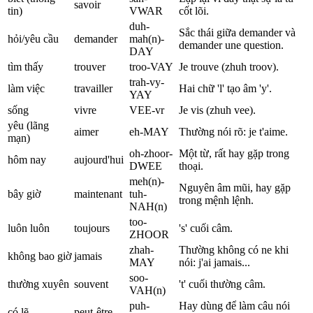
savoir
tin)
VWAR
cốt lõi.
duh-
Sắc thái giữa demander và
hỏi/yêu cầu
demander
mah(n)-
demander une question.
DAY
tìm thấy
trouver
troo-VAY
Je trouve (zhuh troov).
trah-vy-
làm việc
travailler
Hai chữ 'l' tạo âm 'y'.
YAY
sống
vivre
VEE-vr
Je vis (zhuh vee).
yêu (lãng
aimer
eh-MAY
Thường nói rõ: je t'aime.
mạn)
oh-zhoor-
Một từ, rất hay gặp trong
hôm nay
aujourd'hui
DWEE
thoại.
meh(n)-
Nguyên âm mũi, hay gặp
bây giờ
maintenant
tuh-
trong mệnh lệnh.
NAH(n)
too-
luôn luôn
toujours
's' cuối câm.
ZHOOR
zhah-
Thường không có ne khi
không bao giờ
jamais
MAY
nói: j'ai jamais...
soo-
thường xuyên
souvent
't' cuối thường câm.
VAH(n)
puh-
Hay dùng để làm câu nói
có lẽ
peut-être