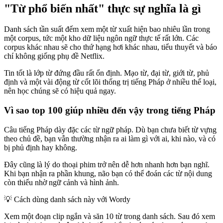
"Từ phổ biến nhất" thực sự nghĩa là gì
Danh sách tần suất đếm xem một từ xuất hiện bao nhiêu lần trong
một corpus, tức một kho dữ liệu ngôn ngữ thực tế rất lớn. Các
corpus khác nhau sẽ cho thứ hạng hơi khác nhau, tiểu thuyết và báo
chí không giống phụ đề Netflix.
Tin tốt là lớp từ đứng đầu rất ổn định. Mạo từ, đại từ, giới từ, phủ
định và một vài động từ cốt lõi thống trị tiếng Pháp ở nhiều thể loại,
nên học chúng sẽ có hiệu quả ngay.
Vì sao top 100 giúp nhiều đến vậy trong tiếng Pháp
Câu tiếng Pháp dày đặc các từ ngữ pháp. Dù bạn chưa biết từ vựng
theo chủ đề, bạn vẫn thường nhận ra ai làm gì với ai, khi nào, và có
bị phủ định hay không.
Đây cũng là lý do thoại phim trở nên dễ hơn nhanh hơn bạn nghĩ.
Khi bạn nhận ra phần khung, não bạn có thể đoán các từ nội dung
còn thiếu nhờ ngữ cảnh và hình ảnh.
💡
Cách dùng danh sách này với Wordy
Xem một đoạn clip ngắn và săn 10 từ trong danh sách. Sau đó xem