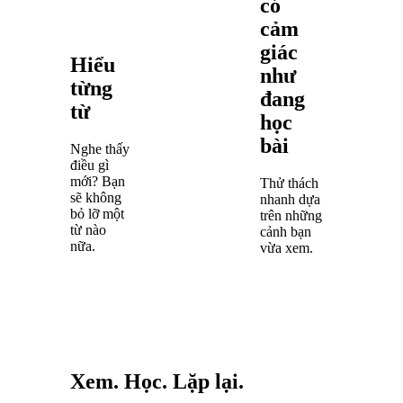
có
cảm
giác
Hiểu
như
từng
đang
từ
học
bài
Nghe thấy
điều gì
mới? Bạn
Thử thách
sẽ không
nhanh dựa
bỏ lỡ một
trên những
từ nào
cảnh bạn
nữa.
vừa xem.
Xem. Học. Lặp lại.