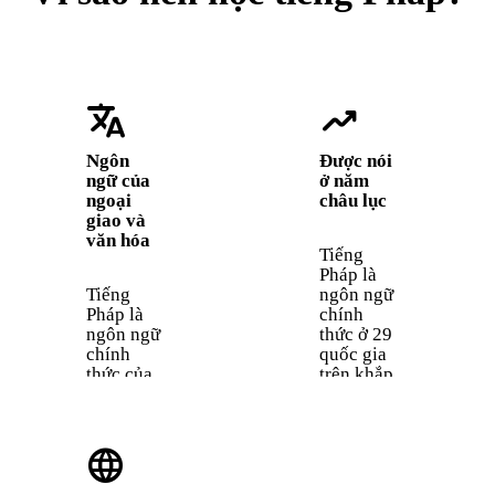
translate
trending_up
Ngôn
Được nói
ngữ của
ở năm
ngoại
châu lục
giao và
văn hóa
Tiếng
Pháp là
Tiếng
ngôn ngữ
Pháp là
chính
ngôn ngữ
thức ở 29
chính
quốc gia
thức của
trên khắp
Liên Hợp
châu Âu,
Quốc,
châu Phi,
EU,
châu Mỹ
language
NATO và
và khu
Ủy ban
vực Thái
Olympic
Bình