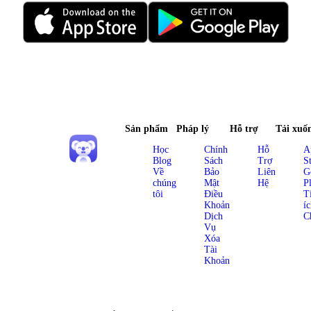
Sản phẩm
Pháp lý
Hỗ trợ
Tải xuố
Học
Chính
Hỗ
A
Blog
Sách
Trợ
S
Về
Bảo
Liên
G
chúng
Mật
Hệ
P
tôi
Điều
T
Khoản
í
Dịch
C
Vụ
Xóa
Tài
Khoản