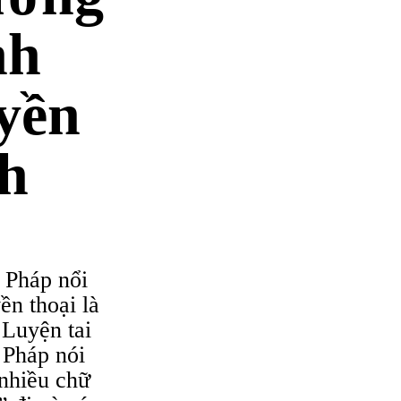
nh
yền
h
 Pháp nổi
ền thoại là
 Luyện tai
 Pháp nói
 nhiều chữ