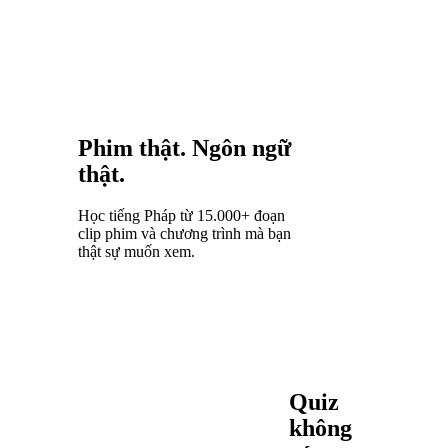
chung từ
vựng và
các mẫu
ngữ pháp
với tất cả
những
ngôn ngữ
đó.
Phim thật. Ngôn ngữ
thật.
Học tiếng Pháp từ 15.000+ đoạn
clip phim và chương trình mà bạn
thật sự muốn xem.
Quiz
không