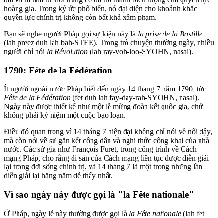
hoàng gia. Trong ký ức phổ biến, nó đại diện cho khoảnh khắc
quyền lực chính trị không còn bất khả xâm phạm.
Bạn sẽ nghe người Pháp gọi sự kiện này là
la prise de la Bastille
(lah preez duh lah bah-STEE). Trong trò chuyện thường ngày, nhiều
người chỉ nói
la Révolution
(lah ray-voh-loo-SYOHN, nasal).
1790: Fête de la Fédération
Ít người ngoài nước Pháp biết đến ngày 14 tháng 7 năm 1790, tức
Fête de la Fédération
(fet duh lah fay-day-rah-SYOHN, nasal).
Ngày này được thiết kế như một lễ mừng đoàn kết quốc gia, chứ
không phải kỷ niệm một cuộc bạo loạn.
Điều đó quan trọng vì 14 tháng 7 hiện đại không chỉ nói về nổi dậy,
mà còn nói về sự gắn kết công dân và nghi thức công khai của nhà
nước. Các sử gia như François Furet, trong công trình về Cách
mạng Pháp, cho rằng di sản của Cách mạng liên tục được diễn giải
lại trong đời sống chính trị, và 14 tháng 7 là một trong những lần
diễn giải lại hằng năm dễ thấy nhất.
Vì sao ngày này được gọi là "la Fête nationale"
Ở Pháp, ngày lễ này thường được gọi là
la Fête nationale
(lah fet