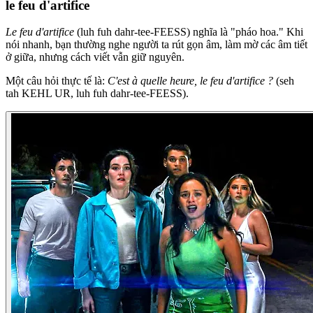
le feu d'artifice
Le feu d'artifice
(luh fuh dahr-tee-FEESS) nghĩa là "pháo hoa." Khi
nói nhanh, bạn thường nghe người ta rút gọn âm, làm mờ các âm tiết
ở giữa, nhưng cách viết vẫn giữ nguyên.
Một câu hỏi thực tế là:
C'est à quelle heure, le feu d'artifice ?
(seh
tah KEHL UR, luh fuh dahr-tee-FEESS).