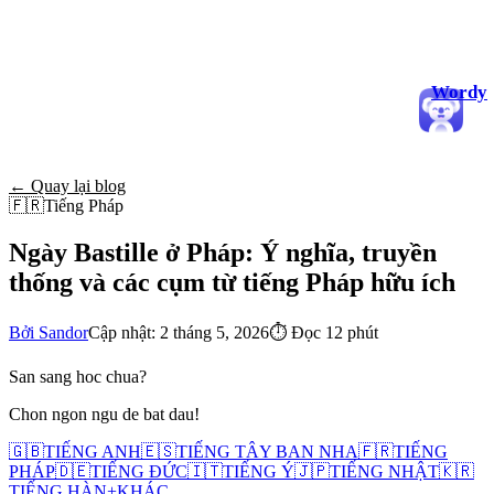
Wordy
← Quay lại blog
🇫🇷
Tiếng Pháp
Ngày Bastille ở Pháp: Ý nghĩa, truyền
thống và các cụm từ tiếng Pháp hữu ích
Bởi Sandor
Cập nhật: 2 tháng 5, 2026
⏱
Đọc 12 phút
San sang hoc chua?
Chon ngon ngu de bat dau!
🇬🇧
TIẾNG ANH
🇪🇸
TIẾNG TÂY BAN NHA
🇫🇷
TIẾNG
PHÁP
🇩🇪
TIẾNG ĐỨC
🇮🇹
TIẾNG Ý
🇯🇵
TIẾNG NHẬT
🇰🇷
TIẾNG HÀN
+
KHÁC...