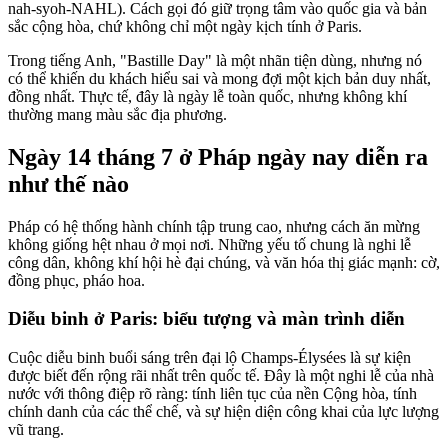
nah-syoh-NAHL). Cách gọi đó giữ trọng tâm vào quốc gia và bản
sắc cộng hòa, chứ không chỉ một ngày kịch tính ở Paris.
Trong tiếng Anh, "Bastille Day" là một nhãn tiện dùng, nhưng nó
có thể khiến du khách hiểu sai và mong đợi một kịch bản duy nhất,
đồng nhất. Thực tế, đây là ngày lễ toàn quốc, nhưng không khí
thường mang màu sắc địa phương.
Ngày 14 tháng 7 ở Pháp ngày nay diễn ra
như thế nào
Pháp có hệ thống hành chính tập trung cao, nhưng cách ăn mừng
không giống hệt nhau ở mọi nơi. Những yếu tố chung là nghi lễ
công dân, không khí hội hè đại chúng, và văn hóa thị giác mạnh: cờ,
đồng phục, pháo hoa.
Diễu binh ở Paris: biểu tượng và màn trình diễn
Cuộc diễu binh buổi sáng trên đại lộ Champs-Élysées là sự kiện
được biết đến rộng rãi nhất trên quốc tế. Đây là một nghi lễ của nhà
nước với thông điệp rõ ràng: tính liên tục của nền Cộng hòa, tính
chính danh của các thể chế, và sự hiện diện công khai của lực lượng
vũ trang.