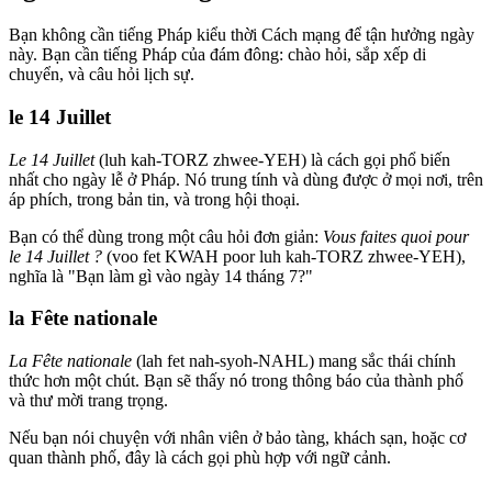
Bạn không cần tiếng Pháp kiểu thời Cách mạng để tận hưởng ngày
này. Bạn cần tiếng Pháp của đám đông: chào hỏi, sắp xếp di
chuyển, và câu hỏi lịch sự.
le 14 Juillet
Le 14 Juillet
(luh kah-TORZ zhwee-YEH) là cách gọi phổ biến
nhất cho ngày lễ ở Pháp. Nó trung tính và dùng được ở mọi nơi, trên
áp phích, trong bản tin, và trong hội thoại.
Bạn có thể dùng trong một câu hỏi đơn giản:
Vous faites quoi pour
le 14 Juillet ?
(voo fet KWAH poor luh kah-TORZ zhwee-YEH),
nghĩa là "Bạn làm gì vào ngày 14 tháng 7?"
la Fête nationale
La Fête nationale
(lah fet nah-syoh-NAHL) mang sắc thái chính
thức hơn một chút. Bạn sẽ thấy nó trong thông báo của thành phố
và thư mời trang trọng.
Nếu bạn nói chuyện với nhân viên ở bảo tàng, khách sạn, hoặc cơ
quan thành phố, đây là cách gọi phù hợp với ngữ cảnh.