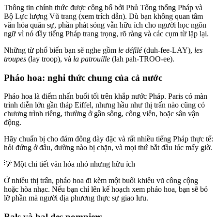
Thông tin chính thức được công bố bởi Phủ Tổng thống Pháp và
Bộ Lực lượng Vũ trang (xem trích dẫn). Dù bạn không quan tâm
văn hóa quân sự, phần phát sóng vẫn hữu ích cho người học ngôn
ngữ vì nó đầy tiếng Pháp trang trọng, rõ ràng và các cụm từ lặp lại.
Những từ phổ biến bạn sẽ nghe gồm
le défilé
(duh-fee-LAY),
les
troupes
(lay troop), và
la patrouille
(lah pah-TROO-ee).
Pháo hoa: nghi thức chung của cả nước
Pháo hoa là điểm nhấn buổi tối trên khắp nước Pháp. Paris có màn
trình diễn lớn gần tháp Eiffel, nhưng hầu như thị trấn nào cũng có
chương trình riêng, thường ở gần sông, công viên, hoặc sân vận
động.
Hãy chuẩn bị cho đám đông dày đặc và rất nhiều tiếng Pháp thực tế:
hỏi đứng ở đâu, đường nào bị chặn, và mọi thứ bắt đầu lúc mấy giờ.
💡
Một chi tiết văn hóa nhỏ nhưng hữu ích
Ở nhiều thị trấn, pháo hoa đi kèm một buổi khiêu vũ công cộng
hoặc hòa nhạc. Nếu bạn chỉ lên kế hoạch xem pháo hoa, bạn sẽ bỏ
lỡ phần mà người địa phương thực sự giao lưu.
Bals và bal des pompiers