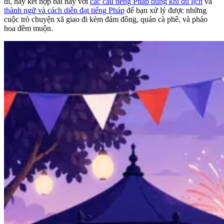
đi, hãy kết hợp bài này với
các câu tiếng Pháp dùng khi du lịch
và
thành ngữ và cách diễn đạt tiếng Pháp
để bạn xử lý được những
cuộc trò chuyện xã giao đi kèm đám đông, quán cà phê, và pháo
hoa đêm muộn.