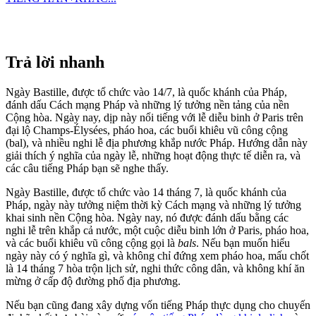
Trả lời nhanh
Ngày Bastille, được tổ chức vào 14/7, là quốc khánh của Pháp,
đánh dấu Cách mạng Pháp và những lý tưởng nền tảng của nền
Cộng hòa. Ngày nay, dịp này nổi tiếng với lễ diễu binh ở Paris trên
đại lộ Champs-Élysées, pháo hoa, các buổi khiêu vũ công cộng
(bal), và nhiều nghi lễ địa phương khắp nước Pháp. Hướng dẫn này
giải thích ý nghĩa của ngày lễ, những hoạt động thực tế diễn ra, và
các câu tiếng Pháp bạn sẽ nghe thấy.
Ngày Bastille, được tổ chức vào 14 tháng 7, là quốc khánh của
Pháp, ngày này tưởng niệm thời kỳ Cách mạng và những lý tưởng
khai sinh nền Cộng hòa. Ngày nay, nó được đánh dấu bằng các
nghi lễ trên khắp cả nước, một cuộc diễu binh lớn ở Paris, pháo hoa,
và các buổi khiêu vũ công cộng gọi là
bals
. Nếu bạn muốn hiểu
ngày này có ý nghĩa gì, và không chỉ đứng xem pháo hoa, mấu chốt
là 14 tháng 7 hòa trộn lịch sử, nghi thức công dân, và không khí ăn
mừng ở cấp độ đường phố địa phương.
Nếu bạn cũng đang xây dựng vốn tiếng Pháp thực dụng cho chuyến