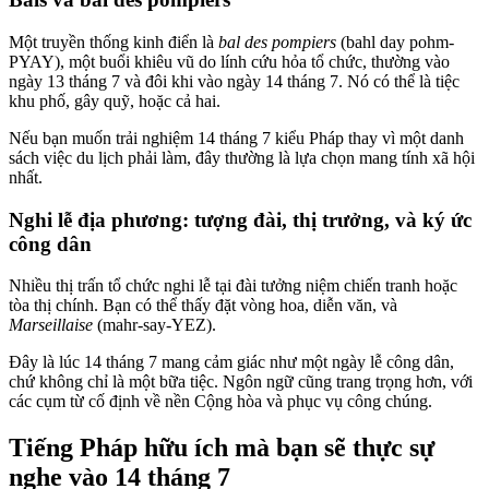
Một truyền thống kinh điển là
bal des pompiers
(bahl day pohm-
PYAY), một buổi khiêu vũ do lính cứu hỏa tổ chức, thường vào
ngày 13 tháng 7 và đôi khi vào ngày 14 tháng 7. Nó có thể là tiệc
khu phố, gây quỹ, hoặc cả hai.
Nếu bạn muốn trải nghiệm 14 tháng 7 kiểu Pháp thay vì một danh
sách việc du lịch phải làm, đây thường là lựa chọn mang tính xã hội
nhất.
Nghi lễ địa phương: tượng đài, thị trưởng, và ký ức
công dân
Nhiều thị trấn tổ chức nghi lễ tại đài tưởng niệm chiến tranh hoặc
tòa thị chính. Bạn có thể thấy đặt vòng hoa, diễn văn, và
Marseillaise
(mahr-say-YEZ).
Đây là lúc 14 tháng 7 mang cảm giác như một ngày lễ công dân,
chứ không chỉ là một bữa tiệc. Ngôn ngữ cũng trang trọng hơn, với
các cụm từ cố định về nền Cộng hòa và phục vụ công chúng.
Tiếng Pháp hữu ích mà bạn sẽ thực sự
nghe vào 14 tháng 7