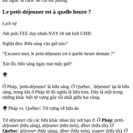
thể nghe 'la carte' để chỉ thẻ phòng.
Le petit-déjeuner est à quelle heure ?
Lịch sự
/
luh puh-TEE day-zhuh-NAY eh tah kell UHR
/
Nghĩa đen
:
Bữa sáng vào giờ nào?
“
Excusez-moi, le petit-déjeuner est à quelle heure demain ?
”
Xin lỗi, bữa sáng ngày mai mấy giờ?
🌍
Ở Pháp, 'petit-déjeuner' là bữa sáng. Ở Québec, 'déjeuner' lại là bữa
sáng, trong khi ở Pháp từ đó nghĩa là bữa trưa. Đây là một trong
những khác biệt từ vựng gây rối nhất giữa hai vùng.
🌍
Pháp vs. Québec: Từ vựng về bữa ăn
Từ
déjeuner
chỉ các bữa khác nhau tùy nơi bạn ở. Ở
Pháp
:
petit-
déjeuner
(bữa sáng),
déjeuner
(bữa trưa),
dîner
(bữa tối). Ở
Québec
:
déjeuner
(bữa sáng),
dîner
(bữa trưa),
souper
(bữa tối). Ở