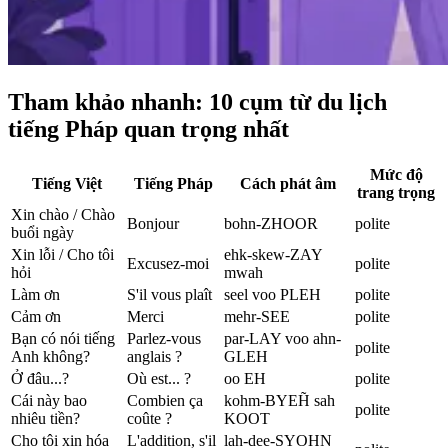
Tham khảo nhanh: 10 cụm từ du lịch
tiếng Pháp quan trọng nhất
Mức độ
Tiếng Việt
Tiếng Pháp
Cách phát âm
trang trọng
Xin chào / Chào
Bonjour
bohn-ZHOOR
polite
buổi ngày
Xin lỗi / Cho tôi
ehk-skew-ZAY
Excusez-moi
polite
hỏi
mwah
Làm ơn
S'il vous plaît
seel voo PLEH
polite
Cảm ơn
Merci
mehr-SEE
polite
Bạn có nói tiếng
Parlez-vous
par-LAY voo ahn-
polite
Anh không?
anglais ?
GLEH
Ở đâu...?
Où est... ?
oo EH
polite
Cái này bao
Combien ça
kohm-BYEH̃ sah
polite
nhiêu tiền?
coûte ?
KOOT
Cho tôi xin hóa
L'addition, s'il
lah-dee-SYOHN