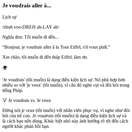
Je voudrais aller à...
Lịch sự
/
zhuh voo-DREH ah-LAY ah
/
Nghĩa đen
:
Tôi muốn đi đến...
“
Bonjour, je voudrais aller à la Tour Eiffel, s'il vous plaît.
”
Xin chào, tôi muốn đi đến tháp Eiffel, làm ơn.
🌍
'Je voudrais' (tôi muốn) là dạng điều kiện lịch sự. Nó phù hợp hơn
nhiều so với 'je veux' (tôi muốn), vì câu đó nghe cụt và đòi hỏi trong
tiếng Pháp.
💡
Je voudrais vs. Je veux
Đừng nói
je veux
(tôi muốn) với nhân viên phục vụ, vì nghe như đòi
hỏi của trẻ con.
Je voudrais
(tôi muốn) là dạng điều kiện lịch sự và
là cách bạn nên dùng. Khác biệt nhỏ này ảnh hưởng rõ rệt đến cách
người khác phản hồi bạn.