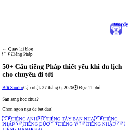
Wordy
← Quay lại blog
🇫🇷
Tiếng Pháp
50+ Câu tiếng Pháp thiết yếu khi du lịch
cho chuyến đi tới
Bởi Sandor
Cập nhật: 27 tháng 6, 2026
⏱
Đọc 11 phút
San sang hoc chua?
Chon ngon ngu de bat dau!
🇬🇧
TIẾNG ANH
🇪🇸
TIẾNG TÂY BAN NHA
🇫🇷
TIẾNG
PHÁP
🇩🇪
TIẾNG ĐỨC
🇮🇹
TIẾNG Ý
🇯🇵
TIẾNG NHẬT
🇰🇷
TIẾNG HÀN
+
KHÁC...