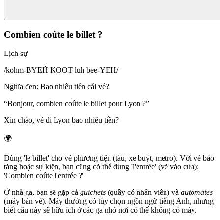
Combien coûte le billet ?
Lịch sự
/
kohm-BYEH̃ KOOT luh bee-YEH
/
Nghĩa đen
:
Bao nhiêu tiền cái vé?
“
Bonjour, combien coûte le billet pour Lyon ?
”
Xin chào, vé đi Lyon bao nhiêu tiền?
🌍
Dùng 'le billet' cho vé phương tiện (tàu, xe buýt, metro). Với vé bảo
tàng hoặc sự kiện, bạn cũng có thể dùng 'l'entrée' (vé vào cửa):
'Combien coûte l'entrée ?'
Ở nhà ga, bạn sẽ gặp cả
guichets
(quầy có nhân viên) và
automates
(máy bán vé). Máy thường có tùy chọn ngôn ngữ tiếng Anh, nhưng
biết câu này sẽ hữu ích ở các ga nhỏ nơi có thể không có máy.