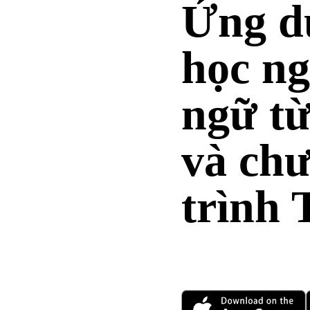
Ứng d
học ng
ngữ t
và ch
trình