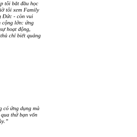
p tôi bắt đầu học
iờ tôi xem Family
 Đức - còn vui
 cộng lớn: ứng
sự hoạt động,
thủ chỉ biết quảng
g có ứng dụng mà
 qua thứ bạn vốn
ày.”