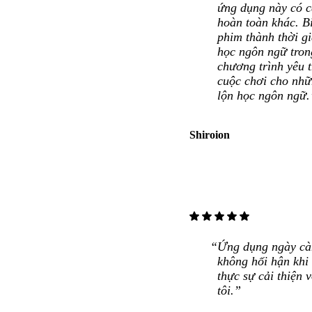
ứng dụng này có c
hoàn toàn khác. Bi
phim thành thời g
học ngôn ngữ tron
chương trình yêu t
cuộc chơi cho nhữ
lộn học ngôn ngữ.
Shiroion
star
star
star
star
star
Ứng dụng ngày càn
không hối hận khi
thực sự cải thiện 
tôi.”