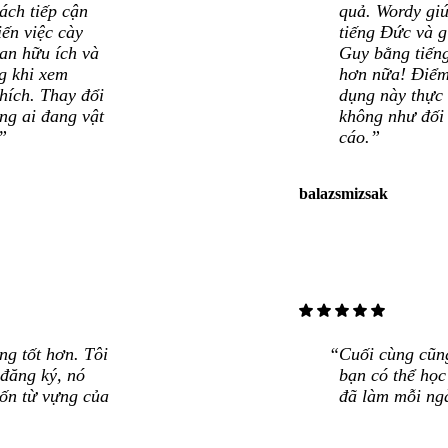
ách tiếp cận
quả. Wordy giú
ến việc cày
tiếng Đức và g
ian hữu ích và
Guy bằng tiếng
g khi xem
hơn nữa! Điểm
hích. Thay đổi
dụng này thực 
ng ai đang vật
không như đối 
”
cáo.”
balazsmizsak
star
star
star
star
star
g tốt hơn. Tôi
Cuối cùng cũn
 đăng ký, nó
bạn có thể học
vốn từ vựng của
đã làm mỗi ng