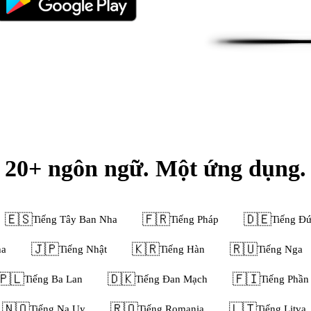
20+ ngôn ngữ. Một ứng dụng.
🇪🇸
🇫🇷
🇩🇪
Tiếng Tây Ban Nha
Tiếng Pháp
Tiếng Đ
🇯🇵
🇰🇷
🇷🇺
ha
Tiếng Nhật
Tiếng Hàn
Tiếng Nga
🇵🇱
🇩🇰
🇫🇮
Tiếng Ba Lan
Tiếng Đan Mạch
Tiếng Phần
🇳🇴
🇷🇴
🇱🇹
Tiếng Na Uy
Tiếng Romania
Tiếng Litva