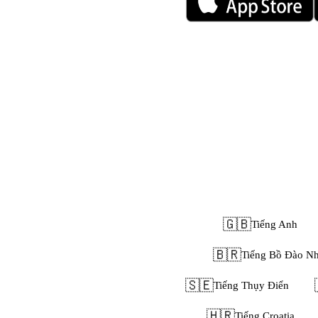
🇬🇧
Tiếng Anh
🇧🇷
Tiếng Bồ Đào N
🇸🇪
Tiếng Thụy Điển
🇭🇷
Tiếng Croatia