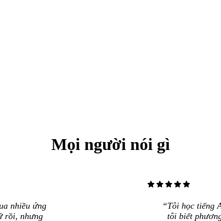
Mọi người nói gì
star
star
star
star
star
ua nhiều ứng
Tôi học tiếng 
 rồi, nhưng
tôi biết phươn