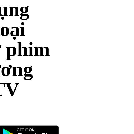
ụng
oại
ừ phim
ương
 TV