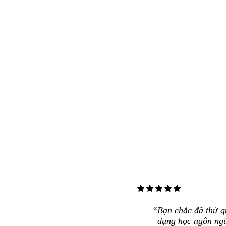
star
star
star
star
star
Bạn chắc đã thử q
dụng học ngôn ngữ