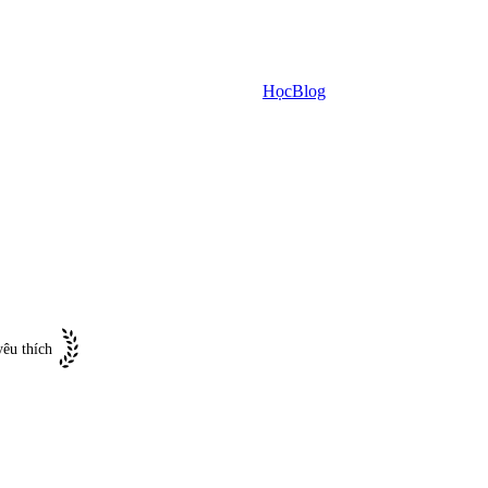
Học
Blog
êu thích