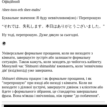
Офіційний
/
shee-tsoo-reh shee-mahs
/
Буквальне значення
:
Я буду неввічливим(ою) / Перепрошую
“
それでは、失礼します。本日はありがとうございました。
”
Ну тоді, перепрошую. Дуже дякую за сьогодні.
🌍
Універсальне формальне прощання, коли ви виходите з
кімнати, завершуєте зустріч або залишаєте формальну
ситуацію. Також кажуть, коли заходять до чийогось кабінету.
Минулий час 'Shitsurei shimashita' вживають, коли 'неввічлива
дія' (вхід/вихід) уже завершена.
Shitsurei shimasu
працює і як формальне прощання, і як
"перепрошую" при вході або виході з кімнати. Коли ви
виходите з ділової зустрічі, завершуєте дзвінок з клієнтом або
йдете з формального зібрання, це стандартна завершальна
фраза. Вона м'якша і ввічливіша, ніж пряме "до побачення".