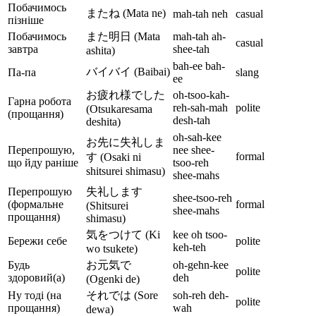
Побачимось
またね (Mata ne)
mah-tah neh
casual
пізніше
Побачимось
また明日 (Mata
mah-tah ah-
casual
завтра
shee-tah
ashita)
bah-ee bah-
バイバイ (Baibai)
Па-па
slang
ee
お疲れ様でした
oh-tsoo-kah-
Гарна робота
reh-sah-mah
polite
(Otsukaresama
(прощання)
desh-tah
deshita)
oh-sah-kee
お先に失礼しま
Перепрошую,
nee shee-
formal
す (Osaki ni
що йду раніше
tsoo-reh
shitsurei shimasu)
shee-mahs
Перепрошую
失礼します
shee-tsoo-reh
(формальне
formal
(Shitsurei
shee-mahs
прощання)
shimasu)
気をつけて (Ki
kee oh tsoo-
Бережи себе
polite
keh-teh
wo tsukete)
Будь
お元気で
oh-gehn-kee
polite
здоровий(а)
deh
(Ogenki de)
Ну тоді (на
それでは (Sore
soh-reh deh-
polite
прощання)
wah
dewa)