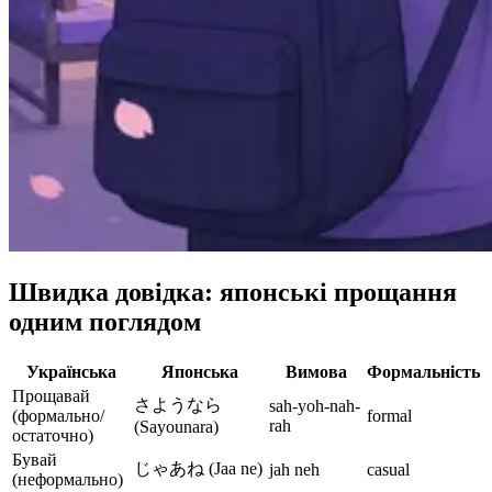
Швидка довідка: японські прощання
одним поглядом
Українська
Японська
Вимова
Формальність
Прощавай
さようなら
sah-yoh-nah-
(формально/
formal
rah
(Sayounara)
остаточно)
Бувай
じゃあね (Jaa ne)
jah neh
casual
(неформально)