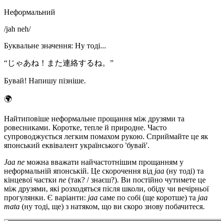
Неформальний
/
jah neh
/
Буквальне значення
:
Ну тоді...
“
じゃあね！また連絡するね。
”
Бувай! Напишу пізніше.
🌍
Найтиповіше неформальне прощання між друзями та
ровесниками. Коротке, тепле й природне. Часто
супроводжується легким помахом рукою. Сприймайте це як
японський еквівалент українського 'бувай'.
Jaa ne
можна вважати найчастотнішим прощанням у
неформальній японській. Це скорочення від
jaa
(ну тоді) та
кінцевої частки
ne
(так? / знаєш?). Ви постійно чутимете це
між друзями, які розходяться після школи, обіду чи вечірньої
прогулянки. Є варіанти:
jaa
саме по собі (ще коротше) та
jaa
mata
(ну тоді, ще) з натяком, що ви скоро знову побачитеся.