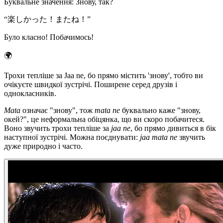
Буквальне значення
:
Знову, так?
“
楽しかった！またね！
”
Було класно! Побачимось!
🌍
Трохи тепліше за Jaa ne, бо прямо містить 'знову', тобто ви
очікуєте швидкої зустрічі. Поширене серед друзів і
однокласників.
Mata
означає "знову", тож
mata ne
буквально каже "знову,
окей?", це неформальна обіцянка, що ви скоро побачитеся.
Воно звучить трохи тепліше за
jaa ne
, бо прямо дивиться в бік
наступної зустрічі. Можна поєднувати:
jaa mata ne
звучить
дуже природно і часто.