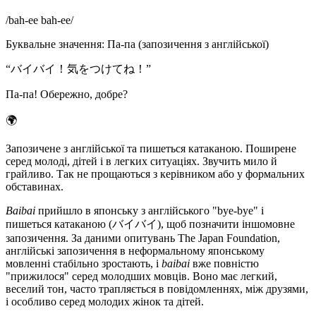
/
bah-ee bah-ee
/
Буквальне значення
:
Па-па (запозичення з англійської)
“
バイバイ！気をつけてね！
”
Па-па! Обережно, добре?
🌍
Запозичене з англійської та пишеться катаканою. Поширене
серед молоді, дітей і в легких ситуаціях. Звучить мило й
грайливо. Так не прощаються з керівником або у формальних
обставинах.
Baibai
прийшло в японську з англійського "bye-bye" і
пишеться катаканою (バイバイ), щоб позначити іншомовне
запозичення. За даними опитувань The Japan Foundation,
англійські запозичення в неформальному японському
мовленні стабільно зростають, і
baibai
вже повністю
"прижилося" серед молодших мовців. Воно має легкий,
веселий тон, часто трапляється в повідомленнях, між друзями,
і особливо серед молодих жінок та дітей.