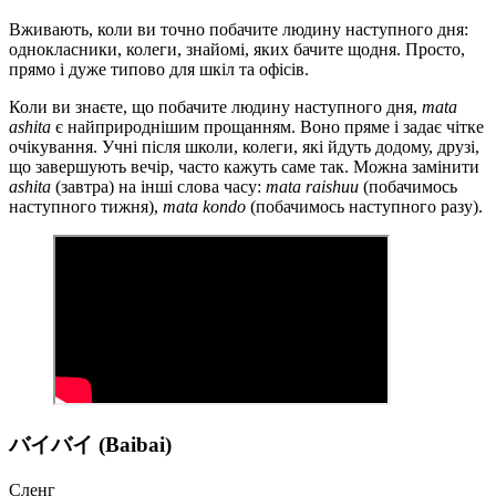
Вживають, коли ви точно побачите людину наступного дня:
однокласники, колеги, знайомі, яких бачите щодня. Просто,
прямо і дуже типово для шкіл та офісів.
Коли ви знаєте, що побачите людину наступного дня,
mata
ashita
є найприроднішим прощанням. Воно пряме і задає чітке
очікування. Учні після школи, колеги, які йдуть додому, друзі,
що завершують вечір, часто кажуть саме так. Можна замінити
ashita
(завтра) на інші слова часу:
mata raishuu
(побачимось
наступного тижня),
mata kondo
(побачимось наступного разу).
バイバイ (Baibai)
Сленг