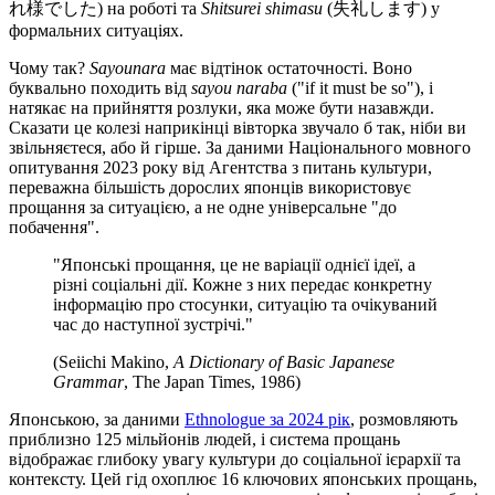
れ様でした) на роботі та
Shitsurei shimasu
(失礼します) у
формальних ситуаціях.
Чому так?
Sayounara
має відтінок остаточності. Воно
буквально походить від
sayou naraba
("if it must be so"), і
натякає на прийняття розлуки, яка може бути назавжди.
Сказати це колезі наприкінці вівторка звучало б так, ніби ви
звільняєтеся, або й гірше. За даними Національного мовного
опитування 2023 року від Агентства з питань культури,
переважна більшість дорослих японців використовує
прощання за ситуацією, а не одне універсальне "до
побачення".
"Японські прощання, це не варіації однієї ідеї, а
різні соціальні дії. Кожне з них передає конкретну
інформацію про стосунки, ситуацію та очікуваний
час до наступної зустрічі."
(Seiichi Makino,
A Dictionary of Basic Japanese
Grammar
, The Japan Times, 1986)
Японською, за даними
Ethnologue за 2024 рік
, розмовляють
приблизно 125 мільйонів людей, і система прощань
відображає глибоку увагу культури до соціальної ієрархії та
контексту. Цей гід охоплює 16 ключових японських прощань,