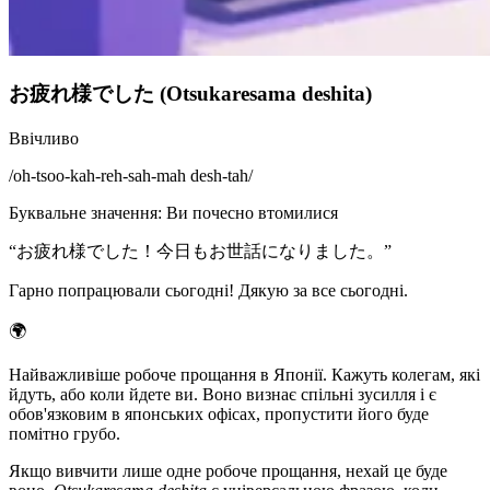
お疲れ様でした (Otsukaresama deshita)
Ввічливо
/
oh-tsoo-kah-reh-sah-mah desh-tah
/
Буквальне значення
:
Ви почесно втомилися
“
お疲れ様でした！今日もお世話になりました。
”
Гарно попрацювали сьогодні! Дякую за все сьогодні.
🌍
Найважливіше робоче прощання в Японії. Кажуть колегам, які
йдуть, або коли йдете ви. Воно визнає спільні зусилля і є
обов'язковим в японських офісах, пропустити його буде
помітно грубо.
Якщо вивчити лише одне робоче прощання, нехай це буде