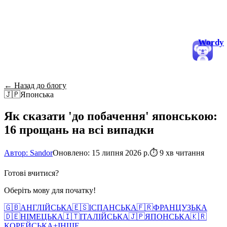
Wordy
← Назад до блогу
🇯🇵
Японська
Як сказати 'до побачення' японською:
16 прощань на всі випадки
Автор: Sandor
Оновлено: 15 липня 2026 р.
⏱
9 хв читання
Готові вчитися?
Оберіть мову для початку!
🇬🇧
АНГЛІЙСЬКА
🇪🇸
ІСПАНСЬКА
🇫🇷
ФРАНЦУЗЬКА
🇩🇪
НІМЕЦЬКА
🇮🇹
ІТАЛІЙСЬКА
🇯🇵
ЯПОНСЬКА
🇰🇷
КОРЕЙСЬКА
+
ІНШЕ...