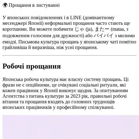
🌍
Прощання в листуванні
У японських повідомленнях і в LINE (домінантному
месенджері Японії) неформальні прощання часто стають ще
коротшими. Ви можете побачити じゃ (ja), またー (mataa, з
подовженим голосним для дружності) або バイバイ з милими
емодзі. Письмова культура прощань у японському чаті помітно
грайливіша й виразніша, ніж усні прощання.
Робочі прощання
Японська робоча культура має власну систему прощань. Ці
фрази не є опційними, це очікувані соціальні ритуали, які
кожен працівник у Японії виконує щодня. За опитуванням
Агентства з питань культури за 2023 рік, правильні робочі
вітання та прощання входять до головних труднощів
японських працівників у професійному спілкуванні.