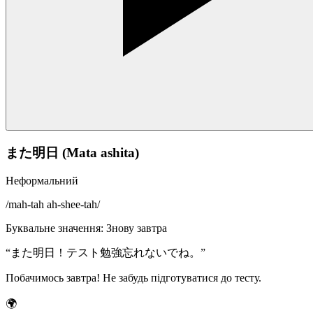
また明日 (Mata ashita)
Неформальний
/
mah-tah ah-shee-tah
/
Буквальне значення
:
Знову завтра
“
また明日！テスト勉強忘れないでね。
”
Побачимось завтра! Не забудь підготуватися до тесту.
🌍