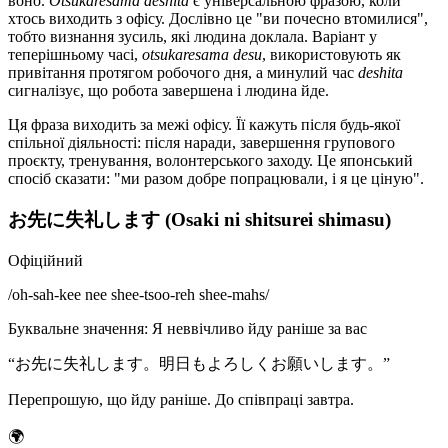
воно.
Otsukaresama deshita
є універсальною фразою, коли
хтось виходить з офісу. Дослівно це "ви почесно втомилися",
тобто визнання зусиль, які людина доклала. Варіант у
теперішньому часі,
otsukaresama desu
, використовують як
привітання протягом робочого дня, а минулий час
deshita
сигналізує, що робота завершена і людина йде.
Ця фраза виходить за межі офісу. Її кажуть після будь-якої
спільної діяльності: після наради, завершення групового
проєкту, тренування, волонтерського заходу. Це японський
спосіб сказати: "ми разом добре попрацювали, і я це ціную".
お先に失礼します (Osaki ni shitsurei shimasu)
Офіційний
/
oh-sah-kee nee shee-tsoo-reh shee-mahs
/
Буквальне значення
:
Я неввічливо йду раніше за вас
“
お先に失礼します。明日もよろしくお願いします。
”
Перепрошую, що йду раніше. До співпраці завтра.
🌍