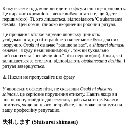
Кажуть саме тоді, коли ви йдете з офісу, а інші ще працюють.
Це виражає скромність і легке вибачення за те, що йдете
першим(ою). Ті, хто лишається, відповідають 'Otsukaresama
deshita.' Цей обмін, глибоко вкорінений робочий ритуал.
Це прощання втілює виразно японську цінність:
усвідомлення, що піти раніше за колег може бути для них
незручно.
Osaki ni
означає "раніше за вас", а
shitsurei shimasu
означає "я буду неввічливим(ою)", тож ви буквально
вибачаєтеся за "неввічливість" піти першим(ою). Люди, які
залишаються за столами, відповідають
otsukaresama deshita
, і
ритуал завершується.
⚠️
Ніколи не пропускайте цю фразу
У японських офісах піти, не сказавши
Osaki ni shitsurei
shimasu
, це серйозне порушення етикету. Навіть якщо ви
поспішаєте, знайдіть дві секунди, щоб сказати це. Колеги
помітять, якщо ви цього не зробите, і це може вплинути на
вашу професійну репутацію.
失礼します (Shitsurei shimasu)