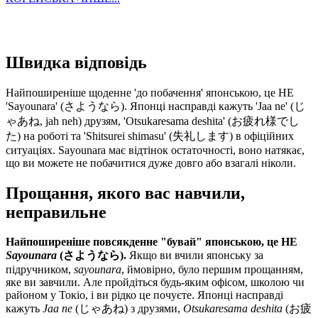
Швидка відповідь
Найпоширеніше щоденне 'до побачення' японською, це НЕ
'Sayounara' (さようなら). Японці насправді кажуть 'Jaa ne' (じ
ゃあね, jah neh) друзям, 'Otsukaresama deshita' (お疲れ様でし
た) на роботі та 'Shitsurei shimasu' (失礼します) в офіційних
ситуаціях. Sayounara має відтінок остаточності, воно натякає,
що ви можете не побачитися дуже довго або взагалі ніколи.
Прощання, якого вас навчили,
неправильне
Найпоширеніше повсякденне "бувай" японською, це НЕ
Sayounara
(さようなら).
Якщо ви вчили японську за
підручником,
sayounara
, ймовірно, було першим прощанням,
яке ви завчили. Але пройдіться будь-яким офісом, школою чи
районом у Токіо, і ви рідко це почуєте. Японці насправді
кажуть
Jaa ne
(じゃあね) з друзями,
Otsukaresama deshita
(お疲