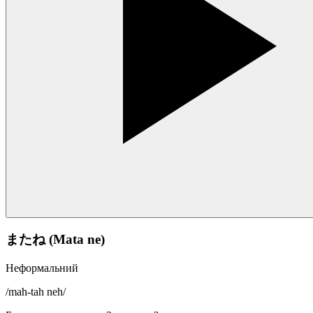
またね (Mata ne)
Неформальний
/
mah-tah neh
/