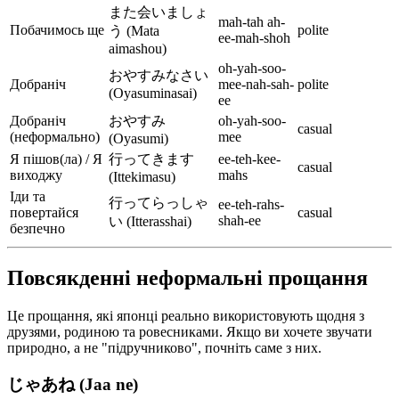
また会いましょ
mah-tah ah-
Побачимось ще
polite
う (Mata
ee-mah-shoh
aimashou)
oh-yah-soo-
おやすみなさい
Добраніч
mee-nah-sah-
polite
(Oyasuminasai)
ee
Добраніч
おやすみ
oh-yah-soo-
casual
(неформально)
mee
(Oyasumi)
Я пішов(ла) / Я
行ってきます
ee-teh-kee-
casual
виходжу
mahs
(Ittekimasu)
Іди та
行ってらっしゃ
ee-teh-rahs-
повертайся
casual
shah-ee
い (Itterasshai)
безпечно
Повсякденні неформальні прощання
Це прощання, які японці реально використовують щодня з
друзями, родиною та ровесниками. Якщо ви хочете звучати
природно, а не "підручниково", почніть саме з них.
じゃあね (Jaa ne)