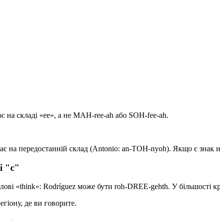
с на складі «ee», а не MAH-ree-ah або SOH-fee-ah.
адає на передостанній склад (Antonio: an-TOH-nyoh). Якщо є знак 
і "c"
» у слові «think»: Rodríguez може бути roh-DREE-gehth. У більшост
гіону, де ви говорите.