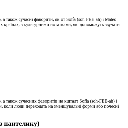
 також сучасні фаворити, як-от Sofía (soh-FEE-ah) і Mateo
х країнах, з культурними нотатками, які допоможуть звучати
а також сучасних фаворитів на кшталт Sofía (soh-FEE-ah) і
ти, коли люди переходять на зменшувальні форми або почесні
з пантелику)