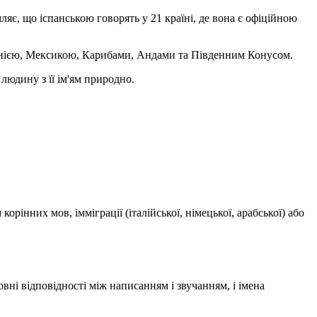
мляє, що іспанською говорять у 21 країні, де вона є офіційною
спанією, Мексикою, Карибами, Андами та Південним Конусом.
людину з її ім'ям природно.
рінних мов, імміграції (італійської, німецької, арабської) або
овні відповідності між написанням і звучанням, і імена