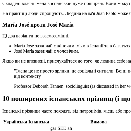
Складені власні імена в іспанській дуже поширені. Вони можуть 
На практиці люди спрощують. Людина на ім'я Juan Pablo може бут
María José проти José María
Ці два варіанти не взаємозамінні.
María José зазвичай є жіночим ім'ям в Іспанії та в багать
José María зазвичай є чоловічим.
Якщо ви не впевнені, прислухайтеся до того, як людина себе наз
"Імена це не просто ярлики, це соціальні сигнали. Вони п
від контексту."
Professor Deborah Tannen, sociolinguist (as discussed in her wo
10 поширених іспанських прізвищ (і що
Іспанські прізвища часто походять від патронімів, місць або про
Українська
Іспанська
Вимова
gar-SEE-ah