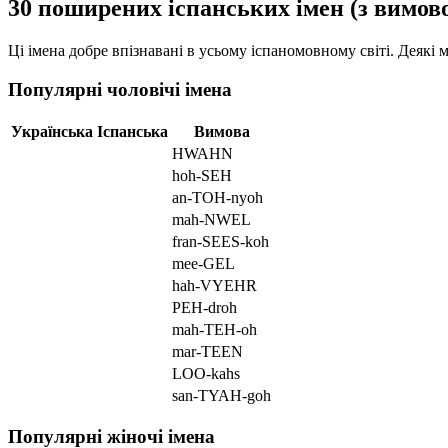
30 поширених іспанських імен (з вимов
Ці імена добре впізнавані в усьому іспаномовному світі. Деяк
Популярні чоловічі імена
Українська
Іспанська
Вимова
HWAHN
hoh-SEH
an-TOH-nyoh
mah-NWEL
fran-SEES-koh
mee-GEL
hah-VYEHR
PEH-droh
mah-TEH-oh
mar-TEEN
LOO-kahs
san-TYAH-goh
Популярні жіночі імена