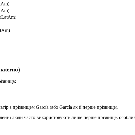
atAm)
atAm)
 (LatAm)
atAm)
materno)
різвища:
тір з прізвищем García (або García як її перше прізвище).
ленні люди часто використовують лише перше прізвище, особлив