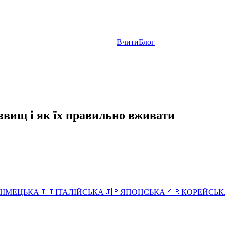
Вчити
Блог
ізвищ і як їх правильно вживати
НІМЕЦЬКА
🇮🇹
ІТАЛІЙСЬКА
🇯🇵
ЯПОНСЬКА
🇰🇷
КОРЕЙСЬК