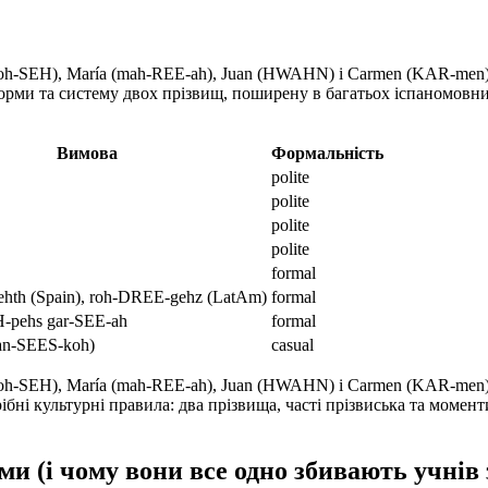
h-SEH), María (mah-REE-ah), Juan (HWAHN) і Carmen (KAR-men), а
орми та систему двох прізвищ, поширену в багатьох іспаномовни
Вимова
Формальність
polite
polite
polite
polite
formal
hth (Spain), roh-DREE-gehz (LatAm)
formal
-pehs gar-SEE-ah
formal
an-SEES-koh)
casual
oh-SEH), María (mah-REE-ah), Juan (HWAHN) і Carmen (KAR-men), 
бні культурні правила: два прізвища, часті прізвиська та момен
и (і чому вони все одно збивають учнів 