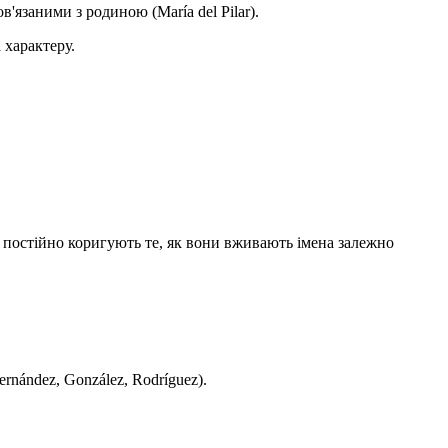
в'язаними з родиною (María del Pilar).
 характеру.
ці постійно коригують те, як вони вживають імена залежно
rnández, González, Rodríguez).