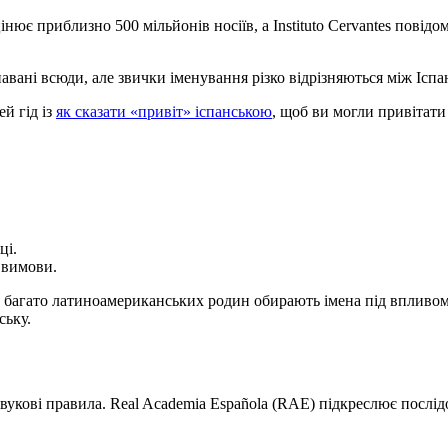
нює приблизно 500 мільйонів носіїв, а Instituto Cervantes повідо
навані всюди, але звички іменування різко відрізняються між І
й гід із
як сказати «привіт» іспанською
, щоб ви могли привітати 
ці.
 вимови.
 багато латиноамериканських родин обирають імена під впливом ко
ську.
звукові правила. Real Academia Española (RAE) підкреслює послід