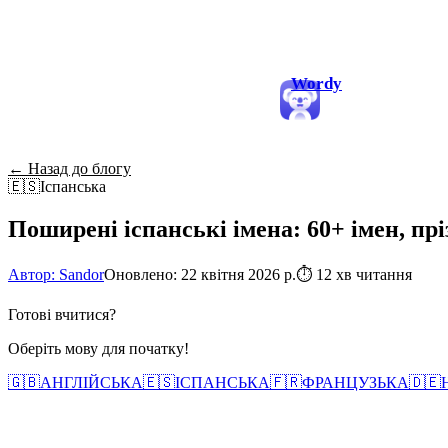
Wordy
← Назад до блогу
🇪🇸
Іспанська
Поширені іспанські імена: 60+ імен, пр
Автор: Sandor
Оновлено: 22 квітня 2026 р.
⏱
12 хв читання
Готові вчитися?
Оберіть мову для початку!
🇬🇧
АНГЛІЙСЬКА
🇪🇸
ІСПАНСЬКА
🇫🇷
ФРАНЦУЗЬКА
🇩🇪