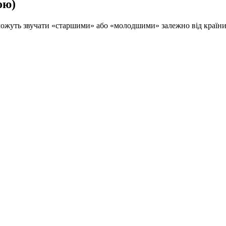
ою)
і можуть звучати «старшими» або «молодшими» залежно від країни