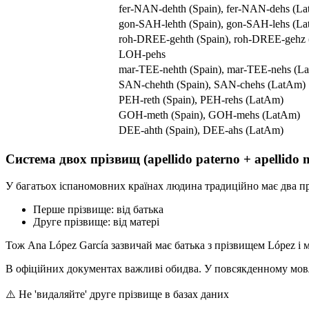
fer-NAN-dehth (Spain), fer-NAN-dehs (L
gon-SAH-lehth (Spain), gon-SAH-lehs (L
roh-DREE-gehth (Spain), roh-DREE-gehz
LOH-pehs
mar-TEE-nehth (Spain), mar-TEE-nehs (L
SAN-chehth (Spain), SAN-chehs (LatAm)
PEH-reth (Spain), PEH-rehs (LatAm)
GOH-meth (Spain), GOH-mehs (LatAm)
DEE-ahth (Spain), DEE-ahs (LatAm)
Система двох прізвищ (apellido paterno + apellido 
У багатьох іспаномовних країнах людина традиційно має два п
Перше прізвище: від батька
Друге прізвище: від матері
Тож Ana López García зазвичай має батька з прізвищем López і ма
В офіційних документах важливі обидва. У повсякденному мов
⚠️
Не 'видаляйте' друге прізвище в базах даних