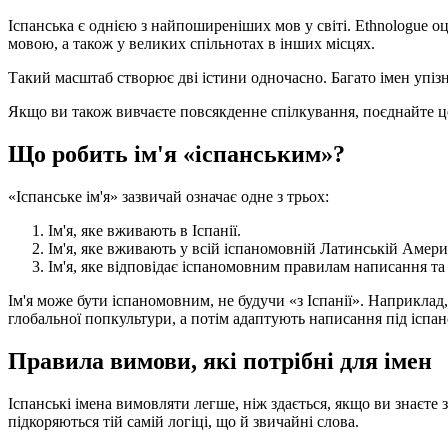
Іспанська є однією з найпоширеніших мов у світі. Ethnologue оці
мовою, а також у великих спільнотах в інших місцях.
Такий масштаб створює дві істини одночасно. Багато імен упіз
Якщо ви також вивчаєте повсякденне спілкування, поєднайте це
Що робить ім'я «іспанським»?
«Іспанське ім'я» зазвичай означає одне з трьох:
Ім'я, яке вживають в Іспанії.
Ім'я, яке вживають у всій іспаномовній Латинській Амери
Ім'я, яке відповідає іспаномовним правилам написання та
Ім'я може бути іспаномовним, не будучи «з Іспанії». Наприклад,
глобальної попкультури, а потім адаптують написання під іспан
Правила вимови, які потрібні для імен
Іспанські імена вимовляти легше, ніж здається, якщо ви знаєте 
підкоряються тій самій логіці, що й звичайні слова.