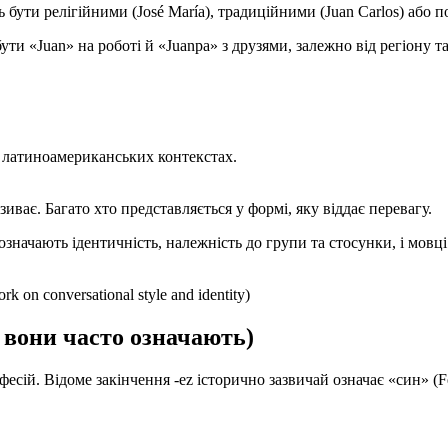
бути релігійними (José María), традиційними (Juan Carlos) або по
и «Juan» на роботі й «Juanpa» з друзями, залежно від регіону та
ох латиноамериканських контекстах.
иває. Багато хто представляється у формі, яку віддає перевагу.
означають ідентичність, належність до групи та стосунки, і мов
rk on conversational style and identity)
 вони часто означають)
фесій. Відоме закінчення -ez історично зазвичай означає «син» (Fe