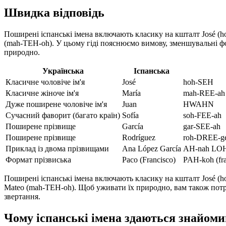
Швидка відповідь
Поширені іспанські імена включають класику на кшталт José (ho
(mah-TEH-oh). У цьому гіді пояснюємо вимову, зменшувальні ф
природно.
Українська
Іспанська
Класичне чоловіче ім'я
José
hoh-SEH
Класичне жіноче ім'я
María
mah-REE-ah
Дуже поширене чоловіче ім'я
Juan
HWAHN
Сучасний фаворит (багато країн)
Sofía
soh-FEE-ah
Поширене прізвище
García
gar-SEE-ah
Поширене прізвище
Rodríguez
roh-DREE-ge
Приклад із двома прізвищами
Ana López García
AH-nah LOH
Формат прізвиська
Paco (Francisco)
PAH-koh (fr
Поширені іспанські імена включають класику на кшталт José (h
Mateo (mah-TEH-oh). Щоб уживати їх природно, вам також потрі
звертання.
Чому іспанські імена здаються знайомим