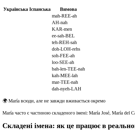
Українська
Іспанська
Вимова
mah-REE-ah
AH-nah
KAR-men
ee-sah-BEL
teh-REH-sah
doh-LOH-rehs
soh-FEE-ah
loo-SEE-ah
bah-len-TEE-nah
kah-MEE-lah
mar-TEE-nah
dah-nyeh-LAH
🌍
María всюди, але не завжди вживається окремо
María часто є частиною складеного імені: María José, María del
Складені імена: як це працює в реальн