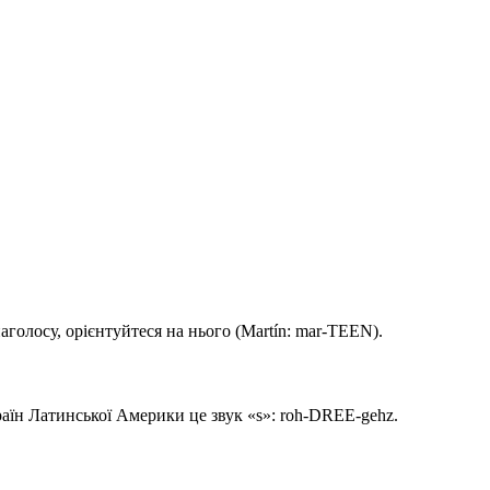
наголосу, орієнтуйтеся на нього (Martín: mar-TEEN).
і країн Латинської Америки це звук «s»: roh-DREE-gehz.