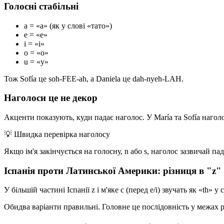
Голосні стабільні
a = «а» (як у слові «тато»)
e = «е»
i = «і»
o = «о»
u = «у»
Тож Sofía це soh-FEE-ah, а Daniela це dah-nyeh-LAH.
Наголоси це не декор
Акценти показують, куди падає наголос. У María та Sofía наголо
💡
Швидка перевірка наголосу
Якщо ім'я закінчується на голосну, n або s, наголос зазвичай п
Іспанія проти Латинської Америки: різниця в "z" 
У більшій частині Іспанії z і м'яке c (перед e/i) звучать як «th
Обидва варіанти правильні. Головне це послідовність у межах ре