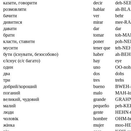
казати, говорити
decir
deh-SE
розмовляти
hablar
ah-BL
бачити
ver
behr
дивитися
mirar
mee-R
давати
dar
dar
брати
tomar
toh-MA
класти, ставити
poner
poh-N
мусити
tener que
teh-NE
бути (існувати, безособово)
haber
ah-BE
є/існує (є/є багато)
hay
eye
один
uno
OO-noh
два
dos
dohs
три
tres
trehs
добрий/хороший
bueno
BWEH-
поганий
malo
MAH-lo
великий, чудовий
grande
GRAHN
малий
pequeño
peh-KE
люди
gente
HEHN-t
чоловік
hombre
OHM-br
жінка
mujer
moo-H