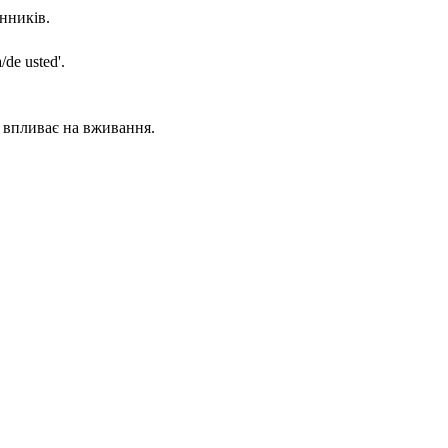
енників.
de usted'.
' впливає на вживання.