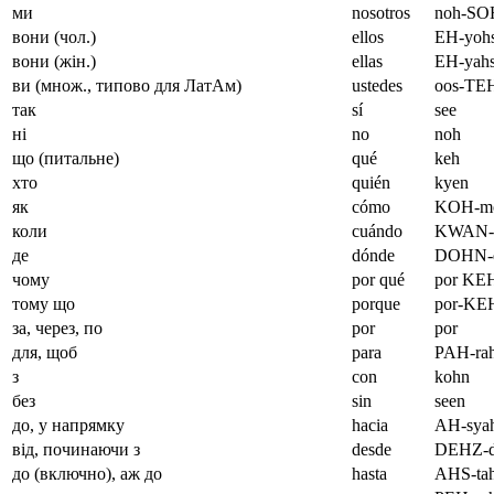
ми
nosotros
noh-SOH
вони (чол.)
ellos
EH-yoh
вони (жін.)
ellas
EH-yah
ви (множ., типово для ЛатАм)
ustedes
oos-TE
так
sí
see
ні
no
noh
що (питальне)
qué
keh
хто
quién
kyen
як
cómo
KOH-m
коли
cuándo
KWAN-
де
dónde
DOHN-
чому
por qué
por KE
тому що
porque
por-KE
за, через, по
por
por
для, щоб
para
PAH-ra
з
con
kohn
без
sin
seen
до, у напрямку
hacia
AH-sya
від, починаючи з
desde
DEHZ-d
до (включно), аж до
hasta
AHS-ta