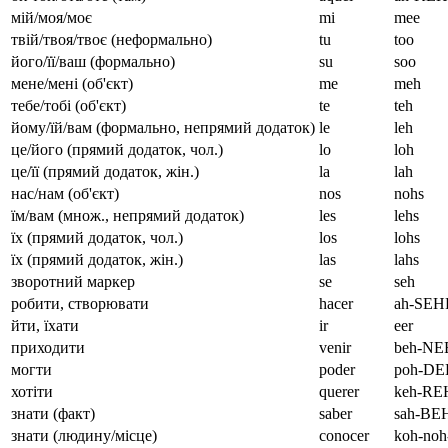
мій/моя/моє
mi
mee
твій/твоя/твоє (неформально)
tu
too
його/її/ваш (формально)
su
soo
мене/мені (об'єкт)
me
meh
тебе/тобі (об'єкт)
te
teh
йому/їй/вам (формально, непрямий додаток)
le
leh
це/його (прямий додаток, чол.)
lo
loh
це/її (прямий додаток, жін.)
la
lah
нас/нам (об'єкт)
nos
nohs
їм/вам (множ., непрямий додаток)
les
lehs
їх (прямий додаток, чол.)
los
lohs
їх (прямий додаток, жін.)
las
lahs
зворотний маркер
se
seh
робити, створювати
hacer
ah-SEH
йти, їхати
ir
eer
приходити
venir
beh-NE
могти
poder
poh-D
хотіти
querer
keh-RE
знати (факт)
saber
sah-BE
знати (людину/місце)
conocer
koh-no