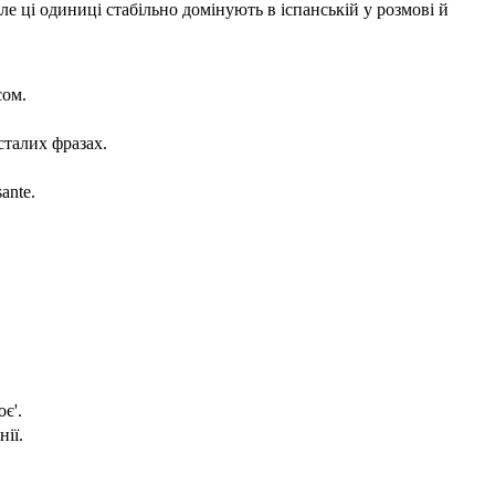
ле ці одиниці стабільно домінують в іспанській у розмові й
сом.
сталих фразах.
ante.
є'.
ії.