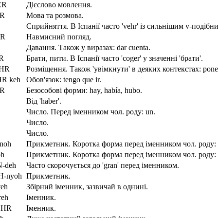
ER
Дієслово мовлення.
AR
Мова та розмова.
Сприйняття. В Іспанії часто 'vehr' із сильнішим v-подібн
AR
Навмисний погляд.
Давання. Також у виразах: dar cuenta.
R
Брати, пити. В Іспанії часто 'coger' у значенні 'брати'.
EHR
Розміщення. Також 'увімкнути' в деяких контекстах: poner 
HR keh
Обов'язок: tengo que ir.
HR
Безособові форми: hay, había, hubo.
Від 'haber'.
Число. Перед іменником чол. роду: un.
Число.
Число.
noh
Прикметник. Коротка форма перед іменником чол. роду: 
h
Прикметник. Коротка форма перед іменником чол. роду: 
-deh
Часто скорочується до 'gran' перед іменником.
H-nyoh
Прикметник.
eh
Збірний іменник, зазвичай в однині.
eh
Іменник.
EHR
Іменник.