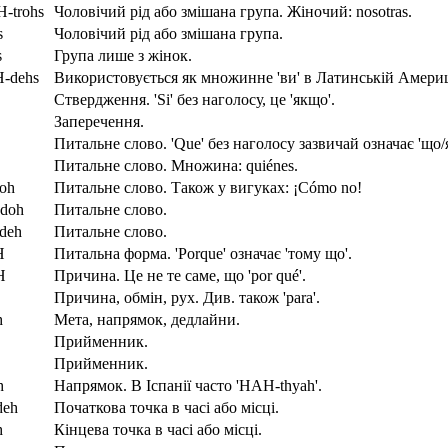
-trohs
Чоловічий рід або змішана група. Жіночий: nosotras.
s
Чоловічий рід або змішана група.
s
Група лише з жінок.
H-dehs
Використовується як множинне 'ви' в Латинській Америці,
Ствердження. 'Si' без наголосу, це 'якщо'.
Заперечення.
Питальне слово. 'Que' без наголосу зазвичай означає 'що/
Питальне слово. Множина: quiénes.
oh
Питальне слово. Також у вигуках: ¡Cómo no!
doh
Питальне слово.
deh
Питальне слово.
H
Питальна форма. 'Porque' означає 'тому що'.
H
Причина. Це не те саме, що 'por qué'.
Причина, обмін, рух. Див. також 'para'.
h
Мета, напрямок, дедлайни.
Прийменник.
Прийменник.
h
Напрямок. В Іспанії часто 'HAH-thyah'.
eh
Початкова точка в часі або місці.
h
Кінцева точка в часі або місці.