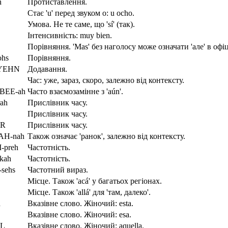
h
Протиставлення.
Стає 'u' перед звуком o: u ocho.
Умова. Не те саме, що 'sí' (так).
Інтенсивність: muy bien.
Порівняння. 'Mas' без наголосу може означати 'але' в офі
hs
Порівняння.
BYEHN
Додавання.
Час: уже, зараз, скоро, залежно від контексту.
-BEE-ah
Часто взаємозамінне з 'aún'.
ah
Прислівник часу.
Прислівник часу.
HR
Прислівник часу.
AH-nah
Також означає 'ранок', залежно від контексту.
preh
Частотність.
kah
Частотність.
sehs
Частотний вираз.
Місце. Також 'acá' у багатьох регіонах.
Місце. Також 'allá' для 'там, далеко'.
h
Вказівне слово. Жіночий: esta.
Вказівне слово. Жіночий: esa.
HL
Вказівне слово. Жіночий: aquella.