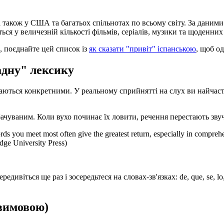
 також у США та багатьох спільнотах по всьому світу. За даними 
ються у величезній кількості фільмів, серіалів, музики та щоденних
 поєднайте цей список із
як сказати "привіт" іспанською
, щоб од
адну" лексику
даються конкретними. У реальному сприйнятті на слух ви найчаст
бачуваним. Коли вухо починає їх ловити, речення перестають звуч
ds you meet most often give the greatest return, especially in comprehe
dge University Press)
ивіться ще раз і зосередьтеся на словах-зв'язках: de, que, se, lo
 вимовою)