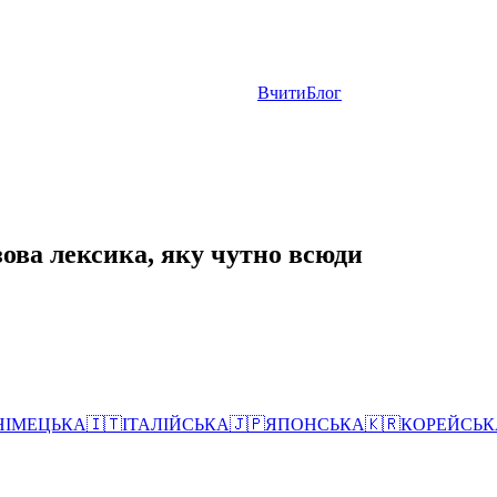
Вчити
Блог
зова лексика, яку чутно всюди
НІМЕЦЬКА
🇮🇹
ІТАЛІЙСЬКА
🇯🇵
ЯПОНСЬКА
🇰🇷
КОРЕЙСЬК