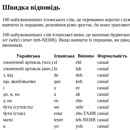
Швидка відповідь
100 найуживаніших іспанських слів, це переважно короткі службові
вивчити їх першими, розуміння різко зростає, бо вони трапляют
100 найуживаніших слів іспанської мови, це маленькі будівельн
ser
(sehr) і
tener
(teh-NEHR). Якщо вивчити їх першими, ви швидше
іменників.
Українська
Іспанська
Вимова
Формальність
означений артикль (чол.)
el
ehl
casual
означений артикль (жін.)
la
lah
casual
з, від
de
deh
casual
що, який/яка/яке
que
keh
casual
і
y
ee
casual
до, в, на
a
ah
casual
у, на
en
ehn
casual
бути (сутність)
ser
sehr
casual
бути (стан)
estar
ehs-TAHR
casual
мати
tener
teh-NEHR
casual
я
yo
yoh
casual