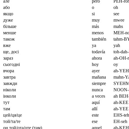
але
pero
PEH-ro
або
o
oh
якщо
si
see
дуже
muy
mwee
більше
más
mahs
менше
menos
MEH-no
також
también
tahm-
вже
ya
yah
ще, досі
todavía
toh-dah
зараз
ahora
ah-OH-r
сьогодні
hoy
oy
вчора
ayer
ah-YE
завтра
mañana
mahn-Y
завжди
siempre
SYEHM-
ніколи
nunca
NOON-
інколи
a veces
ah BEH-
тут
aquí
ah-KEE
там
allí
ah-YEE
цей/ця/це
este
EHS-te
той/та/те
ese
EH-seh
он той/ота/оте (там)
aquel
ah-KE