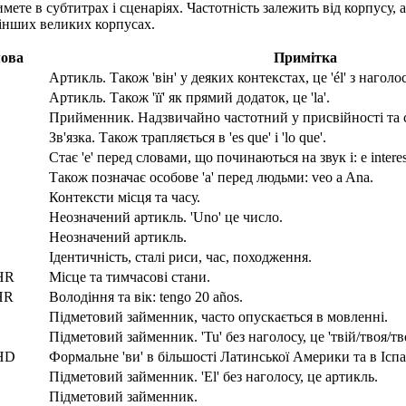
ете в субтитрах і сценаріях. Частотність залежить від корпусу, а
а інших великих корпусах.
ова
Примітка
Артикль. Також 'він' у деяких контекстах, це 'él' з наголо
Артикль. Також 'її' як прямий додаток, це 'la'.
Прийменник. Надзвичайно частотний у присвійності та 
Зв'язка. Також трапляється в 'es que' і 'lo que'.
Стає 'e' перед словами, що починаються на звук i: e interes
Також позначає особове 'a' перед людьми: veo a Ana.
Контексти місця та часу.
Неозначений артикль. 'Uno' це число.
Неозначений артикль.
Ідентичність, сталі риси, час, походження.
HR
Місце та тимчасові стани.
HR
Володіння та вік: tengo 20 años.
Підметовий займенник, часто опускається в мовленні.
Підметовий займенник. 'Tu' без наголосу, це 'твій/твоя/тво
HD
Формальне 'ви' в більшості Латинської Америки та в Іспан
Підметовий займенник. 'El' без наголосу, це артикль.
Підметовий займенник.