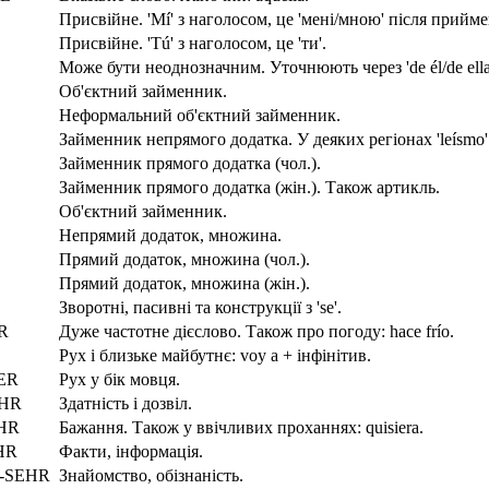
Присвійне. 'Mí' з наголосом, це 'мені/мною' після прийм
Присвійне. 'Tú' з наголосом, це 'ти'.
Може бути неоднозначним. Уточнюють через 'de él/de ella/
Об'єктний займенник.
Неформальний об'єктний займенник.
Займенник непрямого додатка. У деяких регіонах 'leísmo
Займенник прямого додатка (чол.).
Займенник прямого додатка (жін.). Також артикль.
Об'єктний займенник.
Непрямий додаток, множина.
Прямий додаток, множина (чол.).
Прямий додаток, множина (жін.).
Зворотні, пасивні та конструкції з 'se'.
R
Дуже частотне дієслово. Також про погоду: hace frío.
Рух і близьке майбутнє: voy a + інфінітив.
ER
Рух у бік мовця.
EHR
Здатність і дозвіл.
HR
Бажання. Також у ввічливих проханнях: quisiera.
HR
Факти, інформація.
h-SEHR
Знайомство, обізнаність.