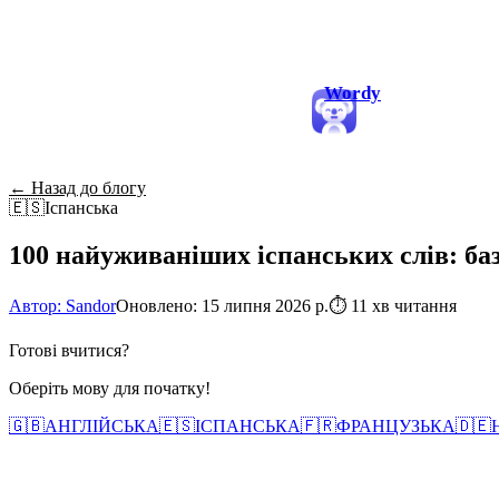
Wordy
← Назад до блогу
🇪🇸
Іспанська
100 найуживаніших іспанських слів: ба
Автор: Sandor
Оновлено: 15 липня 2026 р.
⏱
11 хв читання
Готові вчитися?
Оберіть мову для початку!
🇬🇧
АНГЛІЙСЬКА
🇪🇸
ІСПАНСЬКА
🇫🇷
ФРАНЦУЗЬКА
🇩🇪