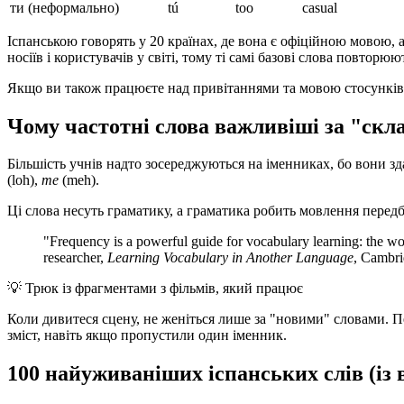
ти (неформально)
tú
too
casual
Іспанською говорять у 20 країнах, де вона є офіційною мовою, а
носіїв і користувачів у світі, тому ті самі базові слова повторю
Якщо ви також працюєте над привітаннями та мовою стосунків,
Чому частотні слова важливіші за "скл
Більшість учнів надто зосереджуються на іменниках, бо вони з
(loh),
me
(meh).
Ці слова несуть граматику, а граматика робить мовлення перед
"Frequency is a powerful guide for vocabulary learning: the wor
researcher,
Learning Vocabulary in Another Language
, Cambri
💡
Трюк із фрагментами з фільмів, який працює
Коли дивитеся сцену, не женіться лише за "новими" словами. Перед
зміст, навіть якщо пропустили один іменник.
100 найуживаніших іспанських слів (із