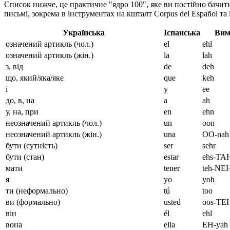
Список нижче, це практичне "ядро 100", яке ви постійно бачитим
письмі, зокрема в інструментах на кшталт Corpus del Español т
Українська
Іспанська
Вим
означений артикль (чол.)
el
ehl
означений артикль (жін.)
la
lah
з, від
de
deh
що, який/яка/яке
que
keh
і
y
ee
до, в, на
a
ah
у, на, при
en
ehn
неозначений артикль (чол.)
un
oon
неозначений артикль (жін.)
una
OO-nah
бути (сутність)
ser
sehr
бути (стан)
estar
ehs-TA
мати
tener
teh-NE
я
yo
yoh
ти (неформально)
tú
too
ви (формально)
usted
oos-TE
він
él
ehl
вона
ella
EH-yah