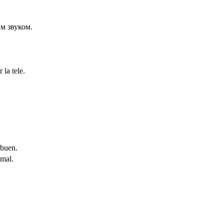
им звуком.
la tele.
buen.
mal.