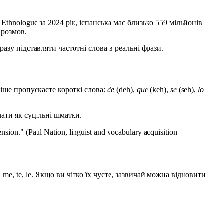
Ethnologue за 2024 рік, іспанська має близько 559 мільйонів
 розмов.
разу підставляти частотні слова в реальні фрази.
іше пропускаєте короткі слова:
de
(deh),
que
(keh),
se
(seh),
lo
ати як суцільні шматки.
nsion." (Paul Nation, linguist and vocabulary acquisition
, me, te, le. Якщо ви чітко їх чуєте, зазвичай можна відновити