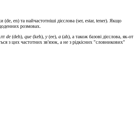
de, en) та найчастотніші дієслова (ser, estar, tener). Якщо
 щоденних розмовах.
алт
de
(deh),
que
(keh),
y
(ee),
a
(ah), а також базові дієслова, як-от
я з цих частотних зв'язок, а не з рідкісних "словникових"