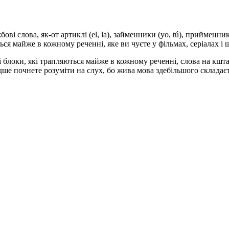
 слова, як-от артиклі (el, la), займенники (yo, tú), прийменники (
ься майже в кожному реченні, яке ви чуєте у фільмах, серіалах і
і блоки, які трапляються майже в кожному реченні, слова на кшт
 почнете розуміти на слух, бо жива мова здебільшого складаєтьс