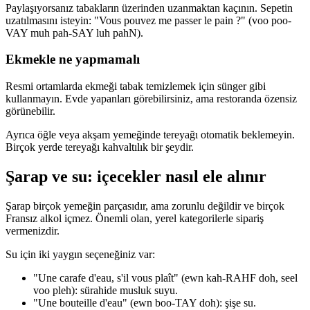
Paylaşıyorsanız tabakların üzerinden uzanmaktan kaçının. Sepetin
uzatılmasını isteyin: "Vous pouvez me passer le pain ?" (voo poo-
VAY muh pah-SAY luh pahN).
Ekmekle ne yapmamalı
Resmi ortamlarda ekmeği tabak temizlemek için sünger gibi
kullanmayın. Evde yapanları görebilirsiniz, ama restoranda özensiz
görünebilir.
Ayrıca öğle veya akşam yemeğinde tereyağı otomatik beklemeyin.
Birçok yerde tereyağı kahvaltılık bir şeydir.
Şarap ve su: içecekler nasıl ele alınır
Şarap birçok yemeğin parçasıdır, ama zorunlu değildir ve birçok
Fransız alkol içmez. Önemli olan, yerel kategorilerle sipariş
vermenizdir.
Su için iki yaygın seçeneğiniz var:
"Une carafe d'eau, s'il vous plaît" (ewn kah-RAHF doh, seel
voo pleh): sürahide musluk suyu.
"Une bouteille d'eau" (ewn boo-TAY doh): şişe su.