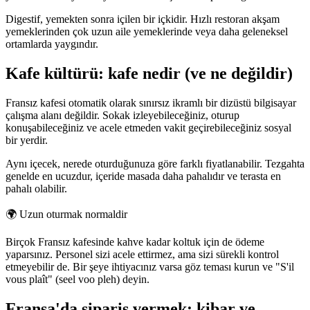
Digestif, yemekten sonra içilen bir içkidir. Hızlı restoran akşam
yemeklerinden çok uzun aile yemeklerinde veya daha geleneksel
ortamlarda yaygındır.
Kafe kültürü: kafe nedir (ve ne değildir)
Fransız kafesi otomatik olarak sınırsız ikramlı bir dizüstü bilgisayar
çalışma alanı değildir. Sokak izleyebileceğiniz, oturup
konuşabileceğiniz ve acele etmeden vakit geçirebileceğiniz sosyal
bir yerdir.
Aynı içecek, nerede oturduğunuza göre farklı fiyatlanabilir. Tezgahta
genelde en ucuzdur, içeride masada daha pahalıdır ve terasta en
pahalı olabilir.
🌍
Uzun oturmak normaldir
Birçok Fransız kafesinde kahve kadar koltuk için de ödeme
yaparsınız. Personel sizi acele ettirmez, ama sizi sürekli kontrol
etmeyebilir de. Bir şeye ihtiyacınız varsa göz teması kurun ve "S'il
vous plaît" (seel voo pleh) deyin.
Fransa'da sipariş vermek: kibar ve