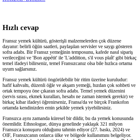
Hızlı cevap
Fransız yemek kültürü, gösterişli malzemelerden çok düzene
dayanır: belirli öğün saatleri, paylaşılan servisler ve saygı gösteren
sofra adabı. Bir Fransız yemeğinin temposunu, kafede nasıl sipariş
verileceğini ve 'Bon appétit' ile 'L'addition, s'il vous plaît' gibi birkaç
temel ifadeyi bilirseniz, temel Fransızcanız olsa bile hızlıca ortama
uyum sağlarsınız.
Fransız yemek kültürü öngörülebilir bir ritim üzerine kuruludur:
hafif kahvaltı, düzenli öğle ve akşam yemeği, hızdan çok sohbeti ve
ortak tempoyu öne çıkaran sofra adabı. Temel yemek düzenini
(servis sırası, ekmek kuralları, hesabı ne zaman istemek gerekir) ve
birkaç kibar ifadeyi öğrenirseniz, Fransa'da ve birçok Frankofon
ortamda kendinizden emin şekilde yemek yiyebilirsiniz.
Fransızca aynı zamanda küresel bir dildir, bu da yemek konusunda
önemlidir. Ethnologue, dünya genelinde yaklaşık 321 milyon
Fransızca konuşuru olduğunu tahmin ediyor (27. baskı, 2024) ve
OIF, Fransızcanın onlarca ülke ve bölgede kullanımını belgeliyor.