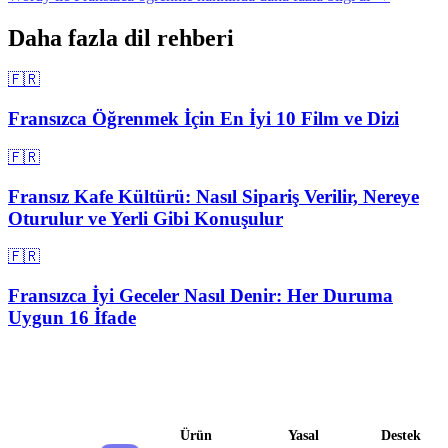
Daha fazla dil rehberi
🇫🇷
Fransızca Öğrenmek İçin En İyi 10 Film ve Dizi
🇫🇷
Fransız Kafe Kültürü: Nasıl Sipariş Verilir, Nereye
Oturulur ve Yerli Gibi Konuşulur
🇫🇷
Fransızca İyi Geceler Nasıl Denir: Her Duruma
Uygun 16 İfade
Ürün
Yasal
Destek