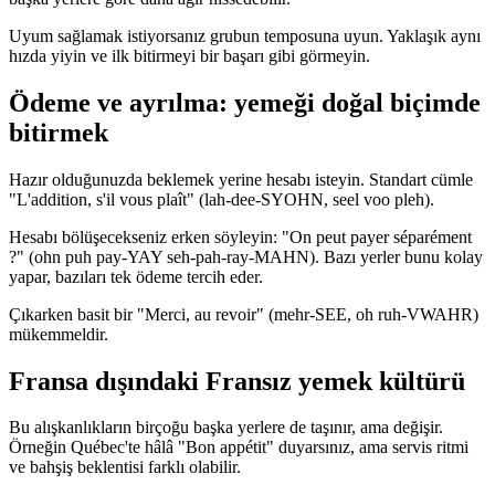
Uyum sağlamak istiyorsanız grubun temposuna uyun. Yaklaşık aynı
hızda yiyin ve ilk bitirmeyi bir başarı gibi görmeyin.
Ödeme ve ayrılma: yemeği doğal biçimde
bitirmek
Hazır olduğunuzda beklemek yerine hesabı isteyin. Standart cümle
"L'addition, s'il vous plaît" (lah-dee-SYOHN, seel voo pleh).
Hesabı bölüşecekseniz erken söyleyin: "On peut payer séparément
?" (ohn puh pay-YAY seh-pah-ray-MAHN). Bazı yerler bunu kolay
yapar, bazıları tek ödeme tercih eder.
Çıkarken basit bir "Merci, au revoir" (mehr-SEE, oh ruh-VWAHR)
mükemmeldir.
Fransa dışındaki Fransız yemek kültürü
Bu alışkanlıkların birçoğu başka yerlere de taşınır, ama değişir.
Örneğin Québec'te hâlâ "Bon appétit" duyarsınız, ama servis ritmi
ve bahşiş beklentisi farklı olabilir.