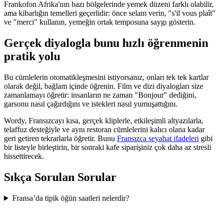
Frankofon Afrika'nın bazı bölgelerinde yemek düzeni farklı olabilir,
ama kibarlığın temelleri geçerlidir: önce selam verin, "s'il vous plaît"
ve "merci" kullanın, yemeğin ortak temposuna saygı gösterin.
Gerçek diyalogla bunu hızlı öğrenmenin
pratik yolu
Bu cümlelerin otomatikleşmesini istiyorsanız, onları tek tek kartlar
olarak değil, bağlam içinde öğrenin. Film ve dizi diyalogları size
zamanlamayı öğretir: insanların ne zaman "Bonjour" dediğini,
garsonu nasıl çağırdığını ve istekleri nasıl yumuşattığını.
Wordy, Fransızcayı kısa, gerçek kliplerle, etkileşimli altyazılarla,
telaffuz desteğiyle ve aynı restoran cümlelerini kalıcı olana kadar
geri getiren tekrarlarla öğretir. Bunu
Fransızca seyahat ifadeleri
gibi
bir listeyle birleştirin, bir sonraki kafe siparişiniz çok daha az stresli
hissettirecek.
Sıkça Sorulan Sorular
Fransa’da tipik öğün saatleri nelerdir?