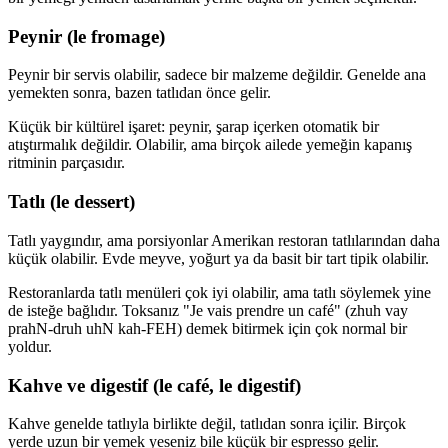
Peynir (le fromage)
Peynir bir servis olabilir, sadece bir malzeme değildir. Genelde ana
yemekten sonra, bazen tatlıdan önce gelir.
Küçük bir kültürel işaret: peynir, şarap içerken otomatik bir
atıştırmalık değildir. Olabilir, ama birçok ailede yemeğin kapanış
ritminin parçasıdır.
Tatlı (le dessert)
Tatlı yaygındır, ama porsiyonlar Amerikan restoran tatlılarından daha
küçük olabilir. Evde meyve, yoğurt ya da basit bir tart tipik olabilir.
Restoranlarda tatlı menüleri çok iyi olabilir, ama tatlı söylemek yine
de isteğe bağlıdır. Toksanız "Je vais prendre un café" (zhuh vay
prahN-druh uhN kah-FEH) demek bitirmek için çok normal bir
yoldur.
Kahve ve digestif (le café, le digestif)
Kahve genelde tatlıyla birlikte değil, tatlıdan sonra içilir. Birçok
yerde uzun bir yemek yeseniz bile küçük bir espresso gelir.