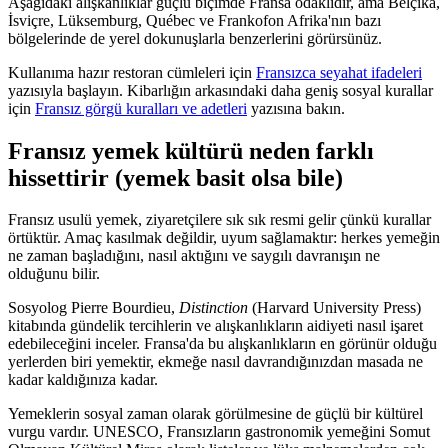
Aşağıdaki alışkanlıklar güçlü biçimde Fransa odaklıdır, ama Belçika,
İsviçre, Lüksemburg, Québec ve Frankofon Afrika'nın bazı
bölgelerinde de yerel dokunuşlarla benzerlerini görürsünüz.
Kullanıma hazır restoran cümleleri için
Fransızca seyahat ifadeleri
yazısıyla başlayın. Kibarlığın arkasındaki daha geniş sosyal kurallar
için
Fransız görgü kuralları ve adetleri
yazısına bakın.
Fransız yemek kültürü neden farklı
hissettirir (yemek basit olsa bile)
Fransız usulü yemek, ziyaretçilere sık sık resmi gelir çünkü kurallar
örtüktür. Amaç kasılmak değildir, uyum sağlamaktır: herkes yemeğin
ne zaman başladığını, nasıl aktığını ve saygılı davranışın ne
olduğunu bilir.
Sosyolog Pierre Bourdieu,
Distinction
(Harvard University Press)
kitabında gündelik tercihlerin ve alışkanlıkların aidiyeti nasıl işaret
edebileceğini inceler. Fransa'da bu alışkanlıkların en görünür olduğu
yerlerden biri yemektir, ekmeğe nasıl davrandığınızdan masada ne
kadar kaldığınıza kadar.
Yemeklerin sosyal zaman olarak görülmesine de güçlü bir kültürel
vurgu vardır. UNESCO, Fransızların gastronomik yemeğini Somut