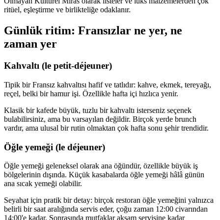
Olmayan Kültürel Miras olarak listeler ve lüks malzemelerden çok
ritüel, eşleştirme ve birlikteliğe odaklanır.
Günlük ritim: Fransızlar ne yer, ne
zaman yer
Kahvaltı (le petit-déjeuner)
Tipik bir Fransız kahvaltısı hafif ve tatlıdır: kahve, ekmek, tereyağı,
reçel, belki bir hamur işi. Özellikle hafta içi hızlıca yenir.
Klasik bir kafede büyük, tuzlu bir kahvaltı isterseniz seçenek
bulabilirsiniz, ama bu varsayılan değildir. Birçok yerde brunch
vardır, ama ulusal bir rutin olmaktan çok hafta sonu şehir trendidir.
Öğle yemeği (le déjeuner)
Öğle yemeği geleneksel olarak ana öğündür, özellikle büyük iş
bölgelerinin dışında. Küçük kasabalarda öğle yemeği hâlâ günün
ana sıcak yemeği olabilir.
Seyahat için pratik bir detay: birçok restoran öğle yemeğini yalnızca
belirli bir saat aralığında servis eder, çoğu zaman 12:00 civarından
14:00'e kadar. Sonrasında mutfaklar akşam servisine kadar