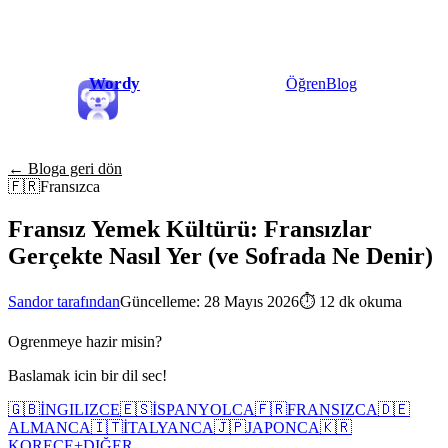
Wordy
Öğren
Blog
← Bloga geri dön
🇫🇷
Fransızca
Fransız Yemek Kültürü: Fransızlar
Gerçekte Nasıl Yer (ve Sofrada Ne Denir)
Sandor tarafından
Güncelleme: 28 Mayıs 2026
⏱
12 dk okuma
Ogrenmeye hazir misin?
Baslamak icin bir dil sec!
🇬🇧
İNGILIZCE
🇪🇸
İSPANYOLCA
🇫🇷
FRANSIZCA
🇩🇪
ALMANCA
🇮🇹
İTALYANCA
🇯🇵
JAPONCA
🇰🇷
KORECE
+
DIĞER...