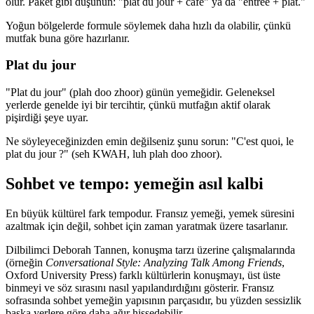
olur. Paket gibi düşünün: "plat du jour + café" ya da "entrée + plat."
Yoğun bölgelerde formule söylemek daha hızlı da olabilir, çünkü
mutfak buna göre hazırlanır.
Plat du jour
"Plat du jour" (plah doo zhoor) günün yemeğidir. Geleneksel
yerlerde genelde iyi bir tercihtir, çünkü mutfağın aktif olarak
pişirdiği şeye uyar.
Ne söyleyeceğinizden emin değilseniz şunu sorun: "C'est quoi, le
plat du jour ?" (seh KWAH, luh plah doo zhoor).
Sohbet ve tempo: yemeğin asıl kalbi
En büyük kültürel fark tempodur. Fransız yemeği, yemek süresini
azaltmak için değil, sohbet için zaman yaratmak üzere tasarlanır.
Dilbilimci Deborah Tannen, konuşma tarzı üzerine çalışmalarında
(örneğin
Conversational Style: Analyzing Talk Among Friends
,
Oxford University Press) farklı kültürlerin konuşmayı, üst üste
binmeyi ve söz sırasını nasıl yapılandırdığını gösterir. Fransız
sofrasında sohbet yemeğin yapısının parçasıdır, bu yüzden sessizlik
başka yerlere göre daha ağır hissedebilir.