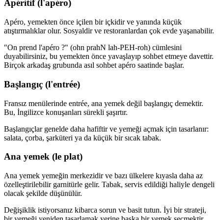
Apéritif (l'apéro)
Apéro, yemekten önce içilen bir içkidir ve yanında küçük
atıştırmalıklar olur. Sosyaldir ve restoranlardan çok evde yaşanabilir.
"On prend l'apéro ?" (ohn prahN lah-PEH-roh) cümlesini
duyabilirsiniz, bu yemekten önce yavaşlayıp sohbet etmeye davettir.
Birçok arkadaş grubunda asıl sohbet apéro saatinde başlar.
Başlangıç (l'entrée)
Fransız menülerinde entrée, ana yemek değil başlangıç demektir.
Bu, İngilizce konuşanları sürekli şaşırtır.
Başlangıçlar genelde daha hafiftir ve yemeği açmak için tasarlanır:
salata, çorba, şarküteri ya da küçük bir sıcak tabak.
Ana yemek (le plat)
Ana yemek yemeğin merkezidir ve bazı ülkelere kıyasla daha az
özelleştirilebilir garnitürle gelir. Tabak, servis edildiği haliyle dengeli
olacak şekilde düşünülür.
Değişiklik istiyorsanız kibarca sorun ve basit tutun. İyi bir strateji,
bir yemeği yeniden tasarlamak yerine başka bir yemek seçmektir.