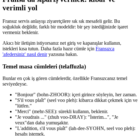
verimli yol
Fransız servis anlayışı ziyaretçilere sık sık mesafeli gelir. Bu
soğukluk değildir, farklı bir modeldir: bir şey istediğinizde işaret
vermeniz beklenir.
Akıcı bir iletişim istiyorsanız net giriş ve kapanışlar kullanın,
istekleri kısa tutun. Daha fazla hazır cümle için
Fransızca
'afedersiniz' nasıl denir
yazısına bakın.
Temel masa cümleleri (telaffuzla)
Bunlar en çok iş gören cümlelerdir, özellikle Fransızcanız temel
seviyedeyse.
"Bonjour" (bohn-ZHOOR): içeri girince söyleyin, her zaman.
"S'il vous plaît" (seel voo pleh): kibarca dikkat çekmek için ve
"lütfen."
"Merci" (mehr-SEE): sürekli kullanın, beklenir.
"Je voudrais ..." (zhuh voo-DRAY): "İsterim...", "Je
veux"dan daha yumuşaktır.
"L'addition, s'il vous plaît" (lah-dee-SYOHN, seel voo pleh):
hesabı istemek.