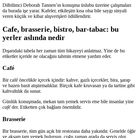
Dilbilimci Deborah Tannen’ın konuşma üslubu üzerine çalışmaları
da burada işe yarar. Kafeler, etkileşim kısa olsa bile saygı sinyali
veren küçük ve kibar alışverişleri ödüllendirir.
Cafe, brasserie, bistro, bar-tabac: bu
yerler aslında nedir
Dışarıdaki tabela her zaman tüm hikayeyi anlatmaz. Yine de bu
etiketler içeride ne olacağını tahmin etmene yardım eder.
Café
Bir café öncelikle içecek içindir: kahve, gazlı içecekler, bira, şarap
ve bazen basit atıştırmalıklar. Birçok kafe kruvasan ya da tartine gibi
kahvaltılık da sunar.
Günlük konuşmada, mekan tam yemek servis etse bile insanlar yine
café
der. Etiketten çok bağlam önemlidir.
Brasserie
Bir brasserie, tüm gün açık bir restorana daha yakındır. Genelde öğle
ve akşam tam yemek bulursun, çoğu zaman arada da servis olur.