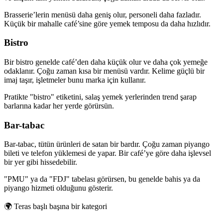
Brasserie’lerin menüsü daha geniş olur, personeli daha fazladır.
Küçük bir mahalle café’sine göre yemek temposu da daha hızlıdır.
Bistro
Bir bistro genelde café’den daha küçük olur ve daha çok yemeğe
odaklanır. Çoğu zaman kısa bir menüsü vardır. Kelime güçlü bir
imaj taşır, işletmeler bunu marka için kullanır.
Pratikte "bistro" etiketini, salaş yemek yerlerinden trend şarap
barlarına kadar her yerde görürsün.
Bar-tabac
Bar-tabac, tütün ürünleri de satan bir bardır. Çoğu zaman piyango
bileti ve telefon yüklemesi de yapar. Bir café’ye göre daha işlevsel
bir yer gibi hissedebilir.
"PMU" ya da "FDJ" tabelası görürsen, bu genelde bahis ya da
piyango hizmeti olduğunu gösterir.
🌍
Teras başlı başına bir kategori