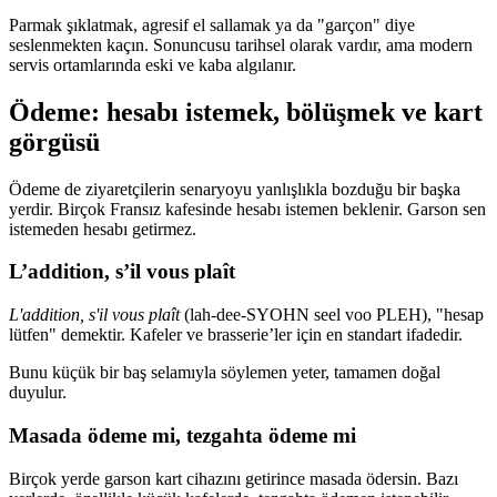
Parmak şıklatmak, agresif el sallamak ya da "garçon" diye
seslenmekten kaçın. Sonuncusu tarihsel olarak vardır, ama modern
servis ortamlarında eski ve kaba algılanır.
Ödeme: hesabı istemek, bölüşmek ve kart
görgüsü
Ödeme de ziyaretçilerin senaryoyu yanlışlıkla bozduğu bir başka
yerdir. Birçok Fransız kafesinde hesabı istemen beklenir. Garson sen
istemeden hesabı getirmez.
L’addition, s’il vous plaît
L'addition, s'il vous plaît
(lah-dee-SYOHN seel voo PLEH), "hesap
lütfen" demektir. Kafeler ve brasserie’ler için en standart ifadedir.
Bunu küçük bir baş selamıyla söylemen yeter, tamamen doğal
duyulur.
Masada ödeme mi, tezgahta ödeme mi
Birçok yerde garson kart cihazını getirince masada ödersin. Bazı