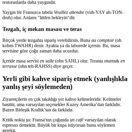
restoranlarda daha yaygındır.
Yaygın bir Fransızca tabela
Veuillez attendre
(vuh-YAY ah-TON-
druh) olur. Anlamı "lütfen bekleyin"dir.
Tezgah, iç mekan masası ve teras
Birçok yerde tezgahta sipariş verebilirsin. Buna
au comptoir
(oh
kohm-TWAHR) denir. Ayakta ya da taburede içersin. Bu, masa
servisine göre çoğu zaman daha ucuzdur.
İçeride masa servisi
en salle
(ohn SAHL) olur. Terasta oturmak
en
terrasse
(ohn teh-RAHSS) diye geçer.
Yerli gibi kahve sipariş etmek (yanlışlıkla
yanlış şeyi söylemeden)
Ziyaretçilerin en çok takıldığı yer kahve kelimeleridir. Kelimeler
basittir, ama varsayılan seçenekler Kuzey Amerika’dan farklıdır.
Bazen Birleşik Krallık’tan da farklıdır.
Kritik nokta şu: Fransa'nın çoğunda
un café
varsayılan olarak
espresso demektir. Büyük bir kupa istiyorsan bunu söylemen
gerekir.