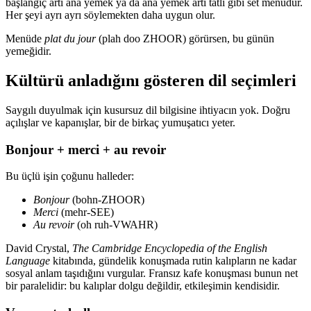
başlangıç artı ana yemek ya da ana yemek artı tatlı gibi set menüdür.
Her şeyi ayrı ayrı söylemekten daha uygun olur.
Menüde
plat du jour
(plah doo ZHOOR) görürsen, bu günün
yemeğidir.
Kültürü anladığını gösteren dil seçimleri
Saygılı duyulmak için kusursuz dil bilgisine ihtiyacın yok. Doğru
açılışlar ve kapanışlar, bir de birkaç yumuşatıcı yeter.
Bonjour + merci + au revoir
Bu üçlü işin çoğunu halleder:
Bonjour
(bohn-ZHOOR)
Merci
(mehr-SEE)
Au revoir
(oh ruh-VWAHR)
David Crystal,
The Cambridge Encyclopedia of the English
Language
kitabında, gündelik konuşmada rutin kalıpların ne kadar
sosyal anlam taşıdığını vurgular. Fransız kafe konuşması bunun net
bir paralelidir: bu kalıplar dolgu değildir, etkileşimin kendisidir.