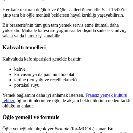
Her kafe restoran değildir ve öğün saatleri önemlidir. Saat 15:00’te
girip tam bir öğle menüsü beklersen hayal kırıklığı yaşayabilirsin.
Bir brasserie’nin tüm gün tam yemek servis etme ihtimali daha
yüksektir. Mahalle kafesi ise yoğun saatler dışında sadece sandviç,
salata ya da hamur işi sunabilir.
Kahvaltı temelleri
Kahvaltıda kafe siparişleri genelde basittir:
kahve
kruvasan ya da pain au chocolat
tartine (tereyağı ve reçelli ekmek)
portakal suyu
Yemek bağlamını daha iyi anlamak istersen,
Fransız yemek kültürü
rehberi
öğün ritimlerini ve öğle ile akşam beklentilerinin neden farklı
olduğunu anlatır.
Öğle yemeği ve formule
Öğle yemeğinde birçok yer
formule
(for-MOOL) sunar. Bu,