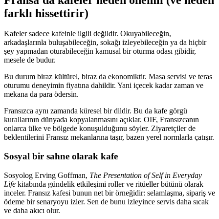
farklı hissettirir)
Kafeler sadece kafeinle ilgili değildir. Okuyabileceğin,
arkadaşlarınla buluşabileceğin, sokağı izleyebileceğin ya da hiçbir
şey yapmadan oturabileceğin kamusal bir oturma odası gibidir,
mesele de budur.
Bu durum biraz kültürel, biraz da ekonomiktir. Masa servisi ve teras
oturumu deneyimin fiyatına dahildir. Yani içecek kadar zaman ve
mekana da para ödersin.
Fransızca aynı zamanda küresel bir dildir. Bu da kafe görgü
kurallarının dünyada kopyalanmasını açıklar. OIF, Fransızcanın
onlarca ülke ve bölgede konuşulduğunu söyler. Ziyaretçiler de
beklentilerini Fransız mekanlarına taşır, bazen yerel normlarla çatışır.
Sosyal bir sahne olarak kafe
Sosyolog Erving Goffman,
The Presentation of Self in Everyday
Life
kitabında gündelik etkileşimi roller ve ritüeller bütünü olarak
inceler. Fransız kafesi bunun net bir örneğidir: selamlaşma, sipariş ve
ödeme bir senaryoyu izler. Sen de bunu izleyince servis daha sıcak
ve daha akıcı olur.