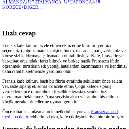
ALMANCA
🇮🇹
İTALYANCA
🇯🇵
JAPONCA
🇰🇷
KORECE
+
DIĞER...
Hızlı cevap
Fransız kafe kültürü acele etmemek üzerine kurulur: yerinizi
seçersiniz (çoğu zaman siparişten önce), masada sipariş verirsiniz ve
kimse sizi kaldırmaya çalışmadan oturabilirsiniz. Kafe, brasserie ve
bar-tabac arasındaki farkı bilmek ve birkaç nazik Fransızca ifade
öğrenmek, turistlerin sık yaptığı hatalardan kaçınmanıza ve kendinizi
daha rahat hissetmenize yardımcı olur.
Fransız kafe kültürü basit bir fikrin etrafında şekillenir: önce selam
ver, sade sipariş et, sonra da acele etme. Çoğu kafede sipariş
vermeden önce oturabilirsin (özellikle terasta), senden hızlı
davranman beklenmez. Ama servisin akıcı ve samimi hissettiren
küçük nezaket ritüellerine uyman gerekir.
Önce kibar selamlaşmanın temellerini istiyorsan,
Fransızca nasıl
merhaba denir
rehberimizi oku, kafe etkileşimleriyle birebir örtüşür.
Fransa'da kafeler neden önemli (ve neden