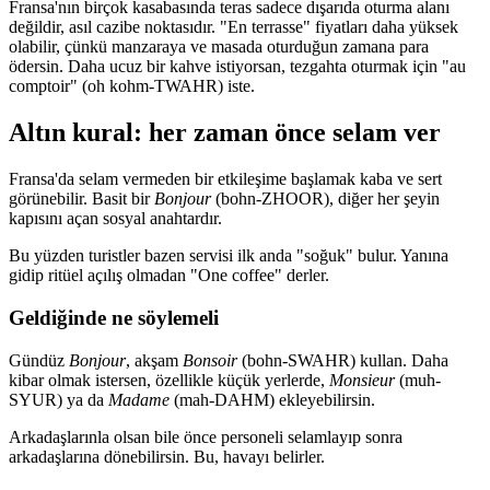
Fransa'nın birçok kasabasında teras sadece dışarıda oturma alanı
değildir, asıl cazibe noktasıdır. "En terrasse" fiyatları daha yüksek
olabilir, çünkü manzaraya ve masada oturduğun zamana para
ödersin. Daha ucuz bir kahve istiyorsan, tezgahta oturmak için "au
comptoir" (oh kohm-TWAHR) iste.
Altın kural: her zaman önce selam ver
Fransa'da selam vermeden bir etkileşime başlamak kaba ve sert
görünebilir. Basit bir
Bonjour
(bohn-ZHOOR), diğer her şeyin
kapısını açan sosyal anahtardır.
Bu yüzden turistler bazen servisi ilk anda "soğuk" bulur. Yanına
gidip ritüel açılış olmadan "One coffee" derler.
Geldiğinde ne söylemeli
Gündüz
Bonjour
, akşam
Bonsoir
(bohn-SWAHR) kullan. Daha
kibar olmak istersen, özellikle küçük yerlerde,
Monsieur
(muh-
SYUR) ya da
Madame
(mah-DAHM) ekleyebilirsin.
Arkadaşlarınla olsan bile önce personeli selamlayıp sonra
arkadaşlarına dönebilirsin. Bu, havayı belirler.