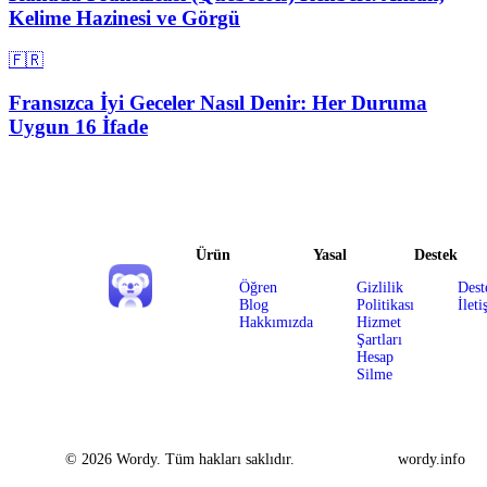
Kelime Hazinesi ve Görgü
🇫🇷
Fransızca İyi Geceler Nasıl Denir: Her Duruma
Uygun 16 İfade
Ürün
Yasal
Destek
Öğren
Gizlilik
Dest
Blog
Politikası
İleti
Hakkımızda
Hizmet
Şartları
Hesap
Silme
© 2026 Wordy. Tüm hakları saklıdır.
wordy.info