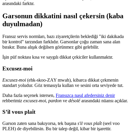
arasındaki farktır.
Garsonun dikkatini nasıl çekersin (kaba
duyulmadan)
Fransız servis normları, bazı ziyaretçilerin beklediği "iki dakikada
bir kontrol" tarzından farklıdır. Garsonlar çoğu zaman sana alan
bırakır. Buna alışık değilsen görünmez gibi gelebilir.
İşin püf noktası kısa ve saygılı dikkat çekiciler kullanmaktır.
Excusez-moi
Excusez-moi
(ehk-skoo-ZAY mwah), kibarca dikkat çekmenin
standart yoludur. Göz temasıyla kullan ve sesini orta seviyede tut.
Daha fazla seçenek istersen,
Fransızca nasıl afedersiniz denir
rehberimiz
excusez-moi
,
pardon
ve
désolé
arasındaki nüansı açıklar.
S’il vous plaît
Garson zaten sana bakıyorsa, tek başına
s'il vous plaît
(seel voo
PLEH) de diyebilirsin. Bu bir talep değil, kibar bir işarettir.