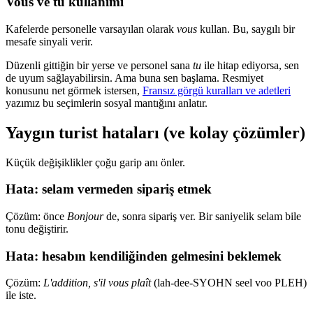
Vous ve tu kullanımı
Kafelerde personelle varsayılan olarak
vous
kullan. Bu, saygılı bir
mesafe sinyali verir.
Düzenli gittiğin bir yerse ve personel sana
tu
ile hitap ediyorsa, sen
de uyum sağlayabilirsin. Ama buna sen başlama. Resmiyet
konusunu net görmek istersen,
Fransız görgü kuralları ve adetleri
yazımız bu seçimlerin sosyal mantığını anlatır.
Yaygın turist hataları (ve kolay çözümler)
Küçük değişiklikler çoğu garip anı önler.
Hata: selam vermeden sipariş etmek
Çözüm: önce
Bonjour
de, sonra sipariş ver. Bir saniyelik selam bile
tonu değiştirir.
Hata: hesabın kendiliğinden gelmesini beklemek
Çözüm:
L'addition, s'il vous plaît
(lah-dee-SYOHN seel voo PLEH)
ile iste.