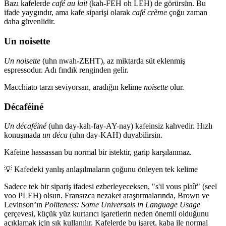
Bazı kafelerde
café au lait
(kah-FEH oh LEH) de görürsün. Bu
ifade yaygındır, ama kafe siparişi olarak
café crème
çoğu zaman
daha güvenlidir.
Un noisette
Un noisette
(uhn nwah-ZEHT), az miktarda süt eklenmiş
espressodur. Adı fındık renginden gelir.
Macchiato tarzı seviyorsan, aradığın kelime
noisette
olur.
Décaféiné
Un décaféiné
(uhn day-kah-fay-AY-nay) kafeinsiz kahvedir. Hızlı
konuşmada
un déca
(uhn day-KAH) duyabilirsin.
Kafeine hassassan bu normal bir istektir, garip karşılanmaz.
💡
Kafedeki yanlış anlaşılmaların çoğunu önleyen tek kelime
Sadece tek bir sipariş ifadesi ezberleyeceksen, "s'il vous plaît" (seel
voo PLEH) olsun. Fransızca nezaket araştırmalarında, Brown ve
Levinson’ın
Politeness: Some Universals in Language Usage
çerçevesi, küçük yüz kurtarıcı işaretlerin neden önemli olduğunu
açıklamak için sık kullanılır. Kafelerde bu işaret, kaba ile normal