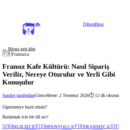
Wordy
Öğren
Blog
← Bloga geri dön
🇫🇷
Fransızca
Fransız Kafe Kültürü: Nasıl Sipariş
Verilir, Nereye Oturulur ve Yerli Gibi
Konuşulur
Sandor tarafından
Güncelleme: 2 Temmuz 2026
⏱
12 dk okuma
Ogrenmeye hazir misin?
Baslamak icin bir dil sec!
🇬🇧
İNGILIZCE
🇪🇸
İSPANYOLCA
🇫🇷
FRANSIZCA
🇩🇪