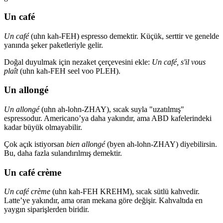
Un café
Un café
(uhn kah-FEH) espresso demektir. Küçük, serttir ve genelde
yanında şeker paketleriyle gelir.
Doğal duyulmak için nezaket çerçevesini ekle:
Un café, s'il vous
plaît
(uhn kah-FEH seel voo PLEH).
Un allongé
Un allongé
(uhn ah-lohn-ZHAY), sıcak suyla "uzatılmış"
espressodur. Americano’ya daha yakındır, ama ABD kafelerindeki
kadar büyük olmayabilir.
Çok açık istiyorsan
bien allongé
(byen ah-lohn-ZHAY) diyebilirsin.
Bu, daha fazla sulandırılmış demektir.
Un café crème
Un café crème
(uhn kah-FEH KREHM), sıcak sütlü kahvedir.
Latte’ye yakındır, ama oran mekana göre değişir. Kahvaltıda en
yaygın siparişlerden biridir.