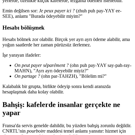
yerlerde, özellikle küçük kafelerde, tezgahta ödemen istenebilir.
Emin değilsen sor:
Je peux payer ici ?
(zhuh puh pay-YAY ee-
SEE), anlamı "Burada ödeyebilir miyim?"
Hesabı bölüşmek
Hesabı bölmek zor olabilir. Birçok yer ayrı ayrı ödeme alabilir, ama
yoğun saatlerde her zaman pürüzsüz ilerlemez.
İşe yarayan ifadeler:
On peut payer séparément ?
(ohn puh pay-YAY say-pah-ray-
MAHN), "Ayrı ayrı ödeyebilir miyiz?"
On partage ?
(ohn par-TAHZH), "Bölelim mi?"
Kalabalık bir grupta, birlikte ödeyip sonra kendi aranızda
hesaplaşmak daha kolay olabilir.
Bahşiş: kafelerde insanlar gerçekte ne
yapar
Fransa'da servis genelde dahildir, bu yüzden bahşiş zorunlu değildir.
CNRTL’nin
pourboire
maddesi temel anlamı yansıtır: hizmet için