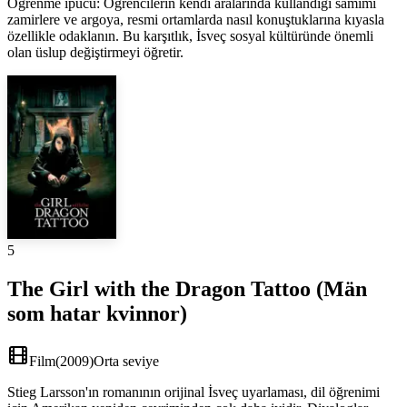
Öğrenme ipucu
:
Öğrencilerin kendi aralarında kullandığı samimi
zamirlere ve argoya, resmi ortamlarda nasıl konuştuklarına kıyasla
özellikle odaklanın. Bu karşıtlık, İsveç sosyal kültüründe önemli
olan üslup değiştirmeyi öğretir.
5
The Girl with the Dragon Tattoo (Män
som hatar kvinnor)
Film
(
2009
)
Orta seviye
Stieg Larsson'ın romanının orijinal İsveç uyarlaması, dil öğrenimi