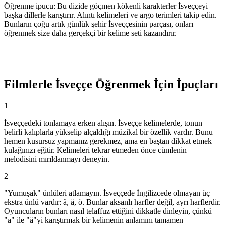
Öğrenme ipucu
:
Bu dizide göçmen kökenli karakterler İsveççeyi
başka dillerle karıştırır. Alıntı kelimeleri ve argo terimleri takip edin.
Bunların çoğu artık günlük şehir İsveççesinin parçası, onları
öğrenmek size daha gerçekçi bir kelime seti kazandırır.
Filmlerle İsveççe Öğrenmek İçin İpuçları
1
İsveççedeki tonlamaya erken alışın. İsveççe kelimelerde, tonun
belirli kalıplarla yükselip alçaldığı müzikal bir özellik vardır. Bunu
hemen kusursuz yapmanız gerekmez, ama en baştan dikkat etmek
kulağınızı eğitir. Kelimeleri tekrar etmeden önce cümlenin
melodisini mırıldanmayı deneyin.
2
"Yumuşak" ünlüleri atlamayın. İsveççede İngilizcede olmayan üç
ekstra ünlü vardır: å, ä, ö. Bunlar aksanlı harfler değil, ayrı harflerdir.
Oyuncuların bunları nasıl telaffuz ettiğini dikkatle dinleyin, çünkü
"a" ile "ä"yi karıştırmak bir kelimenin anlamını tamamen