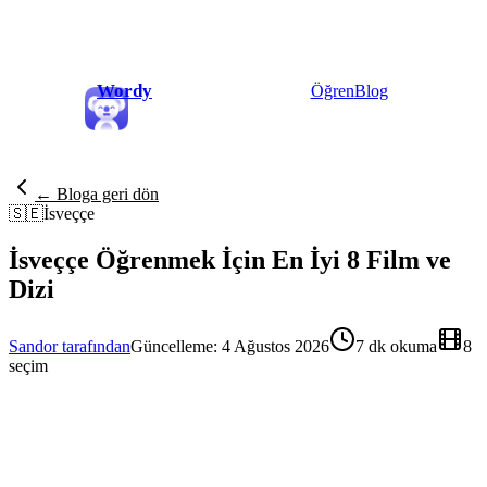
Wordy
Öğren
Blog
← Bloga geri dön
🇸🇪
İsveççe
İsveççe Öğrenmek İçin En İyi 8 Film ve
Dizi
Sandor tarafından
Güncelleme: 4 Ağustos 2026
7 dk okuma
8
seçim