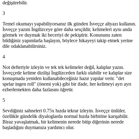
değiştirebilir.
3
Temel okumayı yapabiliyorsanız ilk günden İsveççe altyazı kullanın.
İsveççe yazım İngilizceye göre daha sesçildir, kelimeleri aynı anda
görmek ve duymak iki beceriyi de pekiştirir. Konusunu zaten
bildiğiniz yapımlarla başlayın, böylece hikayeyi takip etmek yerine
dile odaklanabilirsiniz.
4
Not defteriyle izleyin ve tek tek kelimeler değil, kalıplar yazın.
İsveççede kelime dizilişi İngilizceden farklı olabilir ve kalıplar size
konuşmada yeniden kullanabileceğiniz hazır yapılar verir. "det
spelar ingen roll" (önemi yok) gibi bir ifade, her kelimeyi ayrı ayrı
ezberlemekten daha fazlasını öğretir.
5
Sevdiğiniz sahneleri 0.75x hızda tekrar izleyin. İsveççe ünlüler,
özellikle gündelik diyaloglarda normal hızda birbirine karışabilir.
Biraz yavaşlatmak, bir kelimenin nerede bitip diğerinin nerede
başladığını duymanıza yardımcı olur.