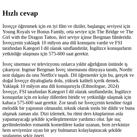
Hızlı cevap
İsveççe öğrenmek için en iyi film ve diziler, başlangıç seviyesi için
Young Royals ve Bonus Family, orta seviye için The Bridge ve The
Girl with the Dragon Tattoo, ileri seviye içinse Bergman filmleridir.
İsveççenin yaklaşık 10 milyon ana dili konuşuru vardır ve FSI
tarafından Kategori I dil olarak sınıflandırılır, İngilizce konuşurların
yetkinliğe ulaşması için 575-600 saat gerekir.
İsveç sineması ve televizyonu onlarca yıldır ağırlığının üstünde iş
çıkarıyor. Ingmar Bergman İsveç sinemasını dünyaya tanıttı, Nordic
noir dalgası da onu Netflix'e taşıdı. Dil öğrenenler için bu, gerçek ve
doğal İsveççe diyaloglarla dolu, yüksek kaliteli içerik demek.
Yaklaşık 10 milyon ana dili konuşuruyla (Ethnologue, 2024)
İsveççe, FSI tarafından Kategori I dil olarak sınıflandırılır, İngilizce
konuşurlar için en kolay dillerden biridir ve yetkinliğe ulaşmak için
kabaca 575-600 saat gerekir. Zor tarafı ise İsveççenin kendine özgü
melodik bir yapısının olmasıdır, teknik olarak tonlu bir dildir ve buna
alışmak zaman alır. Dizi izlemek, bu ritmi ders kitaplarının asla
yapamayacağı şekilde içselleştirmenize yardımcı olur. İşte suç
gerilimlerinden romantik komedilere kadar uzanan, hem zevkinize
hem seviyenize uyan bir şey bulmanızı kolaylaştıracak şekilde
sıralanmış sekiz öneri.