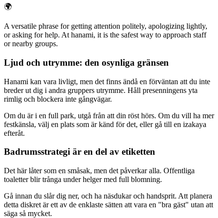
🌍
A versatile phrase for getting attention politely, apologizing lightly,
or asking for help. At hanami, it is the safest way to approach staff
or nearby groups.
Ljud och utrymme: den osynliga gränsen
Hanami kan vara livligt, men det finns ändå en förväntan att du inte
breder ut dig i andra gruppers utrymme. Håll presenningens yta
rimlig och blockera inte gångvägar.
Om du är i en full park, utgå från att din röst hörs. Om du vill ha mer
festkänsla, välj en plats som är känd för det, eller gå till en izakaya
efteråt.
Badrumsstrategi är en del av etiketten
Det här låter som en småsak, men det påverkar alla. Offentliga
toaletter blir trånga under helger med full blomning.
Gå innan du slår dig ner, och ha näsdukar och handsprit. Att planera
detta diskret är ett av de enklaste sätten att vara en "bra gäst" utan att
säga så mycket.