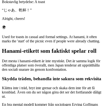
Bokstavlig betydelse
:
A toast
“
じゃあ、乾杯！
”
Alright, cheers!
🌍
Used for toasts in casual and formal settings. At hanami, it often
marks the 'start' of the picnic even if people were already chatting.
Hanami-etikett som faktiskt spelar roll
Det mesta i hanami-etikett är inte mystiskt. Det är samma logik för
offentliga platser som överallt, men Japan tenderar att upprätthålla
den socialt snarare än genom konfrontation.
Skydda träden, behandla inte sakura som rekvisita
Klättra inte i träd, bryt inte grenar och skaka dem inte för att få
kronblad. Även om du ser någon göra det ser det fortfarande dåligt
ut.
En bra mental modell kommer från sociologen Erving Goffmans