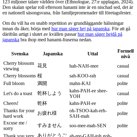
123 miljoner talare världen över (Ethnologue, 27:e upplagan, 2024).
Den skalan spelar roll eftersom hanami inte är en nischad sed, det är
en nationell säsongsvana, från familjepromenader till företagsfester.
Om du vill ha en snabb repetition av grundläggande hälsningar
innan du åker, börja med
hur man säger hej på japanska
. För att gå
därifrån artigt i slutet av kvällen passar
hur man säger hejdå på
japanska
bra ihop med hanami-fraserna nedan.
Formell
Svenska
Japanska
Uttal
nivå
Cherry blossom
花見
hah-NAH-mee
casual
viewing
Cherry blossoms
桜
sah-KOO-rah
casual
Full bloom
満開
mahn-KAI
polite
kahn-PAH-ee shee-
乾杯しよう
Let's do a toast
casual
YOH
Cheers!
乾杯
kahn-PAH-ee
polite
Thanks for your
oh-TSOO-kah-reh-
お疲れ様
polite
hard work
SAH-mah
Excuse me /
すみません
soo-mee-mah-SEN
polite
sorry
ありがとうご
Thank you very
ah-ree-GAH-toh goh-