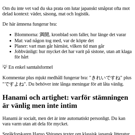
Om du inte vet vad du ska prata om lutar japanskt småprat ofta mot
delad kontext: väder, säsong, mat och logistik.
De här ämnena fungerar bra:
Blommorna: 満開, kronblad som faller, hur länge det varar
Mat: vad någon tog med, var de köpte det
Planer: vart man går härnäst, vilken tid man går
Jobbvänligt: hur mycket det har varit på sistone, utan att klaga
för hårt
💡
En enkel samtalsformel
Kommentar plus mjukt medhåll fungerar bra: "きれいですね" plus
"ですよね". Du behöver inte långa meningar för att låta vänlig.
Hanami och artighet: varför stämningen
är vänlig men inte intim
Hanami är socialt, men det är inte automatiskt personligt. Du kan
vara varm utan att dela för mycket.
Språkforskaren Haruo Shiranes texter om klassisk japansk litteratur