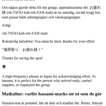
Om någon gjorde detta för din grupp, uppmärksamma det. お疲れ
様 (oh-TSOO-kah-reh-SAH-mah) är en naturlig, socialt trygg fras
som passar både arbetsgrupper och vänskapsgrupper.
Artigt
/
oh-TSOO-kah-reh-SAH-mah
/
Bokstavlig betydelse
:
You must be tired, thanks for your effort
“
場所取り、お疲れ様！
”
Thanks for saving the spot!
🌍
A high-frequency phrase in Japan for acknowledging effort. At
hanami, it is perfect for the person who arrived early, carried
supplies, or organized the group.
Matkultur: varför hanami-snacks ser ut som de gör
Hanami-mat är portabel, lätt att dela och kladdar lite. Bento, friterad