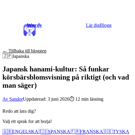
Wordy
Lär dig
Blogg
← Tillbaka till bloggen
🇯🇵
Japanska
Japansk hanami-kultur: Så funkar
körsbärsblomsvisning på riktigt (och vad
man säger)
Av Sandor
Uppdaterad: 3 juni 2026
⏱
12 min läsning
Redo att lara dig?
Valj ett sprak for att borja!
🇬🇧
ENGELSKA
🇪🇸
SPANSKA
🇫🇷
FRANSKA
🇩🇪
TYSKA