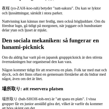
夜桜 (yo-ZAH-koo-rah) betyder "natt-sakura". Du kan se lyktor
och ljussättningar, särskilt i stora parker.
Nattvisning kan kännas mer festlig, men också högljuddare. Om du
föredrar lugn, gå tidigt på morgonen, när joggare och hundrastare
delar ytan och ljuset är mjukt.
Den sociala mekaniken: så fungerar en
hanami-picknick
Om du aldrig har varit på en japansk grupppicknick är den största
överraskningen hur organiserad den kan vara.
Någon kommer tidigt för att reservera en plats. Folk tar med mat och
dryck, och det finns oftast en gemensam förståelse att du bidrar med
något, även om det är litet.
場所取り: att reservera platsen
場所取り (bah-SHOH-toh-ree) är "att spara en plats". I vissa
grupper får en junior anställd göra det, vilket är varför du kommer
att höra skämt om det.