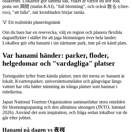
osäkerhet. Lokalbor gör samma sak, vilket är varför du hör folk
prata om 満開 (mahn-KAI), "full blomning", och också 散る (chee-
roo), "att falla", när kronbladen börjar ramla.
💡
Ett realistiskt planeringstänk
Om du bara har en resevecka, välj en region och planera flexibla
dagsutflykter i stället för att jaga blomningen över hela landet.
Lokalbor gör ofta hanami i sin närmaste park, inte på en känd plats.
Var hanami händer: parker, floder,
helgedomar och "vardagliga" platser
Turistguider lyfter fram kända platser, men det mesta av hanami är
lokalt. Kvartersparker, universitetsområden och gångvägar längs
vattnet har ofta bättre stämning än trånga platser som hamnar i
rubrikerna.
Japan National Tourism Organization sammanfattar stora områden
för blomningsspaning och den allmänna säsongen (JNTO, hämtad
2026). Använd det som inspiration, och fråga sedan lokalbor var de
går efter jobbet.
Hanami på dagen vs 夜桜