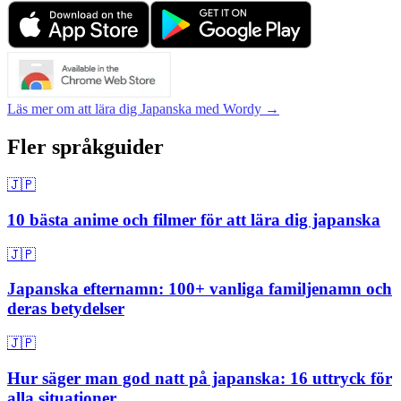
Läs mer om att lära dig Japanska med Wordy →
Fler språkguider
🇯🇵
10 bästa anime och filmer för att lära dig japanska
🇯🇵
Japanska efternamn: 100+ vanliga familjenamn och
deras betydelser
🇯🇵
Hur säger man god natt på japanska: 16 uttryck för
alla situationer