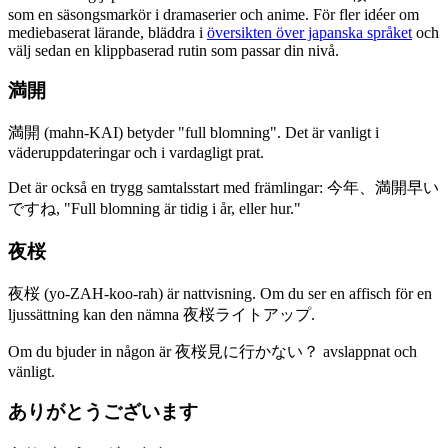
som en säsongsmarkör i dramaserier och anime. För fler idéer om
mediebaserat lärande, bläddra i
översikten över japanska språket
och
välj sedan en klippbaserad rutin som passar din nivå.
満開
満開 (mahn-KAI) betyder "full blomning". Det är vanligt i
väderuppdateringar och i vardagligt prat.
Det är också en trygg samtalsstart med främlingar: 今年、満開早い
ですね, "Full blomning är tidig i år, eller hur."
夜桜
夜桜 (yo-ZAH-koo-rah) är nattvisning. Om du ser en affisch för en
ljussättning kan den nämna 夜桜ライトアップ.
Om du bjuder in någon är 夜桜見に行かない？ avslappnat och
vänligt.
ありがとうございます