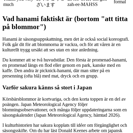
formal
much
zah-ee-MAHSS
ざいます
Vad hanami faktiskt är (bortom "att titta
på blommor")
Hanami är säsongsuppskattning, men det är också social koreografi.
Folk går dit för att blommorna är vackra, och för att våren är en
kulturellt trygg ursäkt att ses utan en stor anledning.
Du kommer att se två huvudstilar. Den första är promenad-hanami,
en promenad längs en flod eller genom en park, kanske med en
kaffe. Den andra är picknick-hanami, där man sitter på en
presenning (ofta blå) med mat, dryck och en grupp.
Varför sakura känns så stort i Japan
Körsbärsblommor är kortvariga, och den korta toppen är en del av
poängen. Japan Meteorological Agency följer
blomningsobservationer, och många följer uppdateringarna som en
säsongskalender (Japan Meteorological Agency, hämtad 2026).
I kulturhistorien har sakura kopplats till idéer om förgänglighet och
säsongsskifte. Om du har läst Donald Keenes arbete om japansk