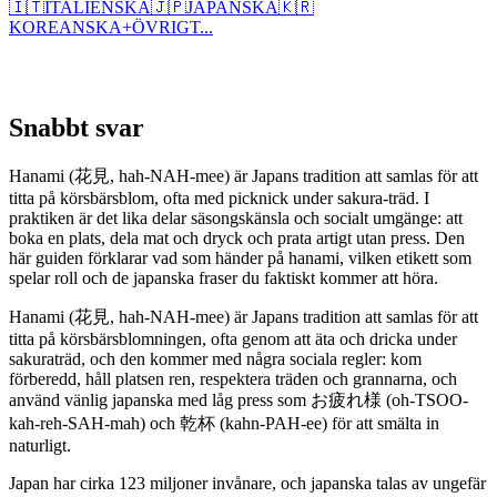
🇮🇹
ITALIENSKA
🇯🇵
JAPANSKA
🇰🇷
KOREANSKA
+
ÖVRIGT...
Snabbt svar
Hanami (花見, hah-NAH-mee) är Japans tradition att samlas för att
titta på körsbärsblom, ofta med picknick under sakura-träd. I
praktiken är det lika delar säsongskänsla och socialt umgänge: att
boka en plats, dela mat och dryck och prata artigt utan press. Den
här guiden förklarar vad som händer på hanami, vilken etikett som
spelar roll och de japanska fraser du faktiskt kommer att höra.
Hanami (花見, hah-NAH-mee) är Japans tradition att samlas för att
titta på körsbärsblomningen, ofta genom att äta och dricka under
sakuraträd, och den kommer med några sociala regler: kom
förberedd, håll platsen ren, respektera träden och grannarna, och
använd vänlig japanska med låg press som お疲れ様 (oh-TSOO-
kah-reh-SAH-mah) och 乾杯 (kahn-PAH-ee) för att smälta in
naturligt.
Japan har cirka 123 miljoner invånare, och japanska talas av ungefär