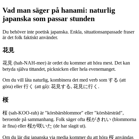
Vad man säger på hanami: naturlig
japanska som passar stunden
Du behöver inte poetisk japanska. Enkla, situationsanpassade fraser
är det folk faktiskt använder.
花見
花見 (hah-NAH-mee) är ordet du kommer att höra mest. Det kan
betyda själva tittandet, picknicken eller hela evenemanget.
Om du vill låta naturlig, kombinera det med verb som する (att
göra) eller 行く (att gå): 花見する, 花見に行く.
桜
桜 (sah-KOO-rah) är "körsbärsblommor" eller "körsbärsträd",
beroende på sammanhang. Folk säger ofta 桜がきれい (blommorna
är fina) eller 桜が咲いた (de har slagit ut).
Om du lär dig japanska via media kommer du att höra 桜 användas