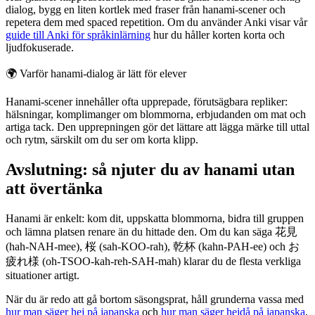
dialog, bygg en liten kortlek med fraser från hanami-scener och
repetera dem med spaced repetition. Om du använder Anki visar vår
guide till Anki för språkinlärning
hur du håller korten korta och
ljudfokuserade.
🌍
Varför hanami-dialog är lätt för elever
Hanami-scener innehåller ofta upprepade, förutsägbara repliker:
hälsningar, komplimanger om blommorna, erbjudanden om mat och
artiga tack. Den upprepningen gör det lättare att lägga märke till uttal
och rytm, särskilt om du ser om korta klipp.
Avslutning: så njuter du av hanami utan
att övertänka
Hanami är enkelt: kom dit, uppskatta blommorna, bidra till gruppen
och lämna platsen renare än du hittade den. Om du kan säga 花見
(hah-NAH-mee), 桜 (sah-KOO-rah), 乾杯 (kahn-PAH-ee) och お
疲れ様 (oh-TSOO-kah-reh-SAH-mah) klarar du de flesta verkliga
situationer artigt.
När du är redo att gå bortom säsongsprat, håll grunderna vassa med
hur man säger hej på japanska
och
hur man säger hejdå på japanska
,