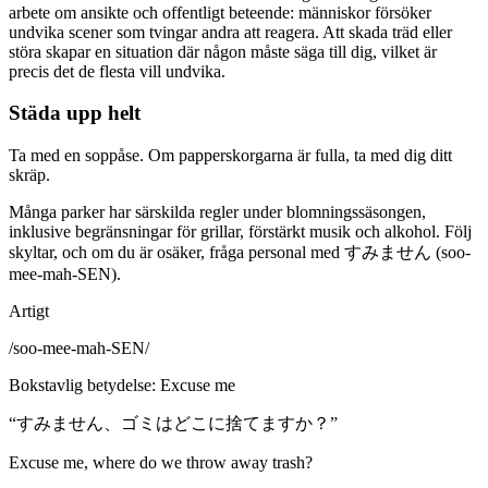
arbete om ansikte och offentligt beteende: människor försöker
undvika scener som tvingar andra att reagera. Att skada träd eller
störa skapar en situation där någon måste säga till dig, vilket är
precis det de flesta vill undvika.
Städa upp helt
Ta med en soppåse. Om papperskorgarna är fulla, ta med dig ditt
skräp.
Många parker har särskilda regler under blomningssäsongen,
inklusive begränsningar för grillar, förstärkt musik och alkohol. Följ
skyltar, och om du är osäker, fråga personal med すみません (soo-
mee-mah-SEN).
Artigt
/
soo-mee-mah-SEN
/
Bokstavlig betydelse
:
Excuse me
“
すみません、ゴミはどこに捨てますか？
”
Excuse me, where do we throw away trash?