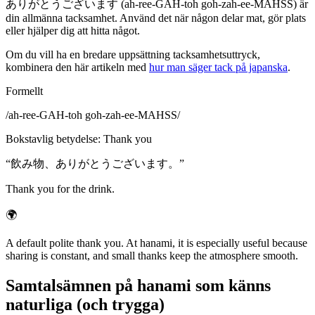
ありがとうございます (ah-ree-GAH-toh goh-zah-ee-MAHSS) är
din allmänna tacksamhet. Använd det när någon delar mat, gör plats
eller hjälper dig att hitta något.
Om du vill ha en bredare uppsättning tacksamhetsuttryck,
kombinera den här artikeln med
hur man säger tack på japanska
.
Formellt
/
ah-ree-GAH-toh goh-zah-ee-MAHSS
/
Bokstavlig betydelse
:
Thank you
“
飲み物、ありがとうございます。
”
Thank you for the drink.
🌍
A default polite thank you. At hanami, it is especially useful because
sharing is constant, and small thanks keep the atmosphere smooth.
Samtalsämnen på hanami som känns
naturliga (och trygga)