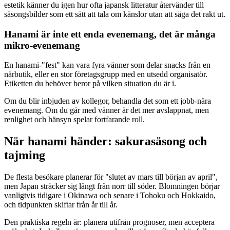
estetik känner du igen hur ofta japansk litteratur återvänder till
säsongsbilder som ett sätt att tala om känslor utan att säga det rakt ut.
Hanami är inte ett enda evenemang, det är många
mikro-evenemang
En hanami-"fest" kan vara fyra vänner som delar snacks från en
närbutik, eller en stor företagsgrupp med en utsedd organisatör.
Etiketten du behöver beror på vilken situation du är i.
Om du blir inbjuden av kollegor, behandla det som ett jobb-nära
evenemang. Om du går med vänner är det mer avslappnat, men
renlighet och hänsyn spelar fortfarande roll.
När hanami händer: sakurasäsong och
tajming
De flesta besökare planerar för "slutet av mars till början av april",
men Japan sträcker sig långt från norr till söder. Blomningen börjar
vanligtvis tidigare i Okinawa och senare i Tohoku och Hokkaido,
och tidpunkten skiftar från år till år.
Den praktiska regeln är: planera utifrån prognoser, men acceptera