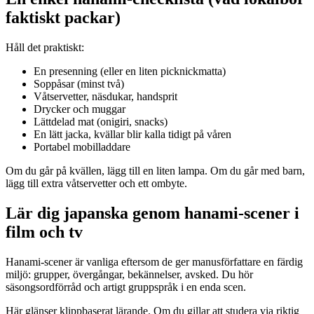
faktiskt packar)
Håll det praktiskt:
En presenning (eller en liten picknickmatta)
Soppåsar (minst två)
Våtservetter, näsdukar, handsprit
Drycker och muggar
Lättdelad mat (onigiri, snacks)
En lätt jacka, kvällar blir kalla tidigt på våren
Portabel mobilladdare
Om du går på kvällen, lägg till en liten lampa. Om du går med barn,
lägg till extra våtservetter och ett ombyte.
Lär dig japanska genom hanami-scener i
film och tv
Hanami-scener är vanliga eftersom de ger manusförfattare en färdig
miljö: grupper, övergångar, bekännelser, avsked. Du hör
säsongsordförråd och artigt gruppspråk i en enda scen.
Här glänser klippbaserat lärande. Om du gillar att studera via riktig