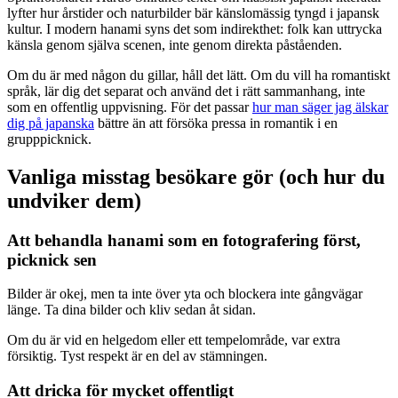
lyfter hur årstider och naturbilder bär känslomässig tyngd i japansk
kultur. I modern hanami syns det som indirekthet: folk kan uttrycka
känsla genom själva scenen, inte genom direkta påståenden.
Om du är med någon du gillar, håll det lätt. Om du vill ha romantiskt
språk, lär dig det separat och använd det i rätt sammanhang, inte
som en offentlig uppvisning. För det passar
hur man säger jag älskar
dig på japanska
bättre än att försöka pressa in romantik i en
grupppicknick.
Vanliga misstag besökare gör (och hur du
undviker dem)
Att behandla hanami som en fotografering först,
picknick sen
Bilder är okej, men ta inte över yta och blockera inte gångvägar
länge. Ta dina bilder och kliv sedan åt sidan.
Om du är vid en helgedom eller ett tempelområde, var extra
försiktig. Tyst respekt är en del av stämningen.
Att dricka för mycket offentligt