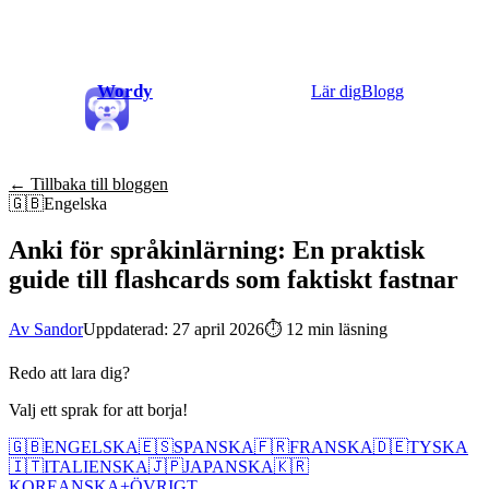
Wordy
Lär dig
Blogg
← Tillbaka till bloggen
🇬🇧
Engelska
Anki för språkinlärning: En praktisk
guide till flashcards som faktiskt fastnar
Av Sandor
Uppdaterad: 27 april 2026
⏱
12 min läsning
Redo att lara dig?
Valj ett sprak for att borja!
🇬🇧
ENGELSKA
🇪🇸
SPANSKA
🇫🇷
FRANSKA
🇩🇪
TYSKA
🇮🇹
ITALIENSKA
🇯🇵
JAPANSKA
🇰🇷
KOREANSKA
+
ÖVRIGT...