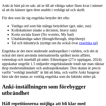
Anki är bäst på en sak: att se till att viktiga saker finns kvar i minnet
så att du känner igen dem snabbt i verkligt tal och skrift.
För den som lär sig engelska betyder det ofta:
Vanliga ord som bär många betydelser (get, take, run)
Kollokationer (make a decision, heavy rain)
Korta sociala fraser (No worries, My bad)
Uttalskänsliga saker (though/through, ship/sheep)
Tal och tidsuttryck (nyttigt om du också övar
engelska tal
)
Engelska är det mest studerade andraspråket i världen, och det är
också det mest använda internationella språket inom affärer,
vetenskap och innehåll på nätet. Ethnologue (27:e upplagan, 2024)
uppskattar ungefär 1.5 miljarder engelsktalande totalt när man räknar
ihop modersmålstalare och andraspråkstalare. Den skalan är precis
varför "verkligt innehåll" är lätt att hitta, och varför Anki fungerar
bäst när det matas av verklig engelska som du faktiskt stöter på.
Anki-inställningen som förebygger
utbrändhet
Håll repetitionerna möjliga att bli klar med