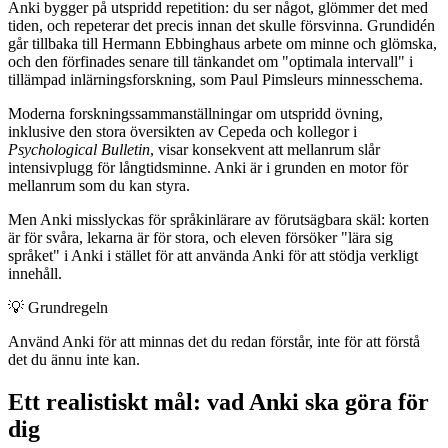
Anki bygger på utspridd repetition: du ser något, glömmer det med
tiden, och repeterar det precis innan det skulle försvinna. Grundidén
går tillbaka till Hermann Ebbinghaus arbete om minne och glömska,
och den förfinades senare till tänkandet om "optimala intervall" i
tillämpad inlärningsforskning, som Paul Pimsleurs minnesschema.
Moderna forskningssammanställningar om utspridd övning,
inklusive den stora översikten av Cepeda och kollegor i
Psychological Bulletin
, visar konsekvent att mellanrum slår
intensivplugg för långtidsminne. Anki är i grunden en motor för
mellanrum som du kan styra.
Men Anki misslyckas för språkinlärare av förutsägbara skäl: korten
är för svåra, lekarna är för stora, och eleven försöker "lära sig
språket" i Anki i stället för att använda Anki för att stödja verkligt
innehåll.
💡
Grundregeln
Använd Anki för att minnas det du redan förstår, inte för att förstå
det du ännu inte kan.
Ett realistiskt mål: vad Anki ska göra för
dig