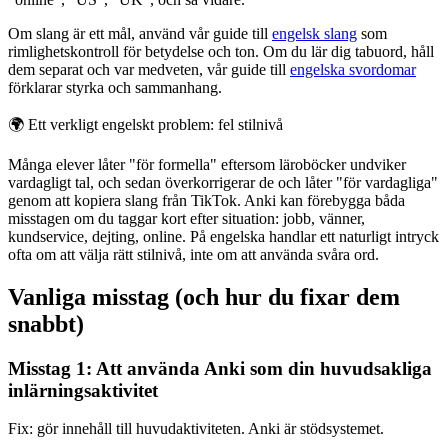
Om slang är ett mål, använd vår guide till
engelsk slang
som
rimlighetskontroll för betydelse och ton. Om du lär dig tabuord, håll
dem separat och var medveten, vår guide till
engelska svordomar
förklarar styrka och sammanhang.
🌍
Ett verkligt engelskt problem: fel stilnivå
Många elever låter "för formella" eftersom läroböcker undviker
vardagligt tal, och sedan överkorrigerar de och låter "för vardagliga"
genom att kopiera slang från TikTok. Anki kan förebygga båda
misstagen om du taggar kort efter situation: jobb, vänner,
kundservice, dejting, online. På engelska handlar ett naturligt intryck
ofta om att välja rätt stilnivå, inte om att använda svåra ord.
Vanliga misstag (och hur du fixar dem
snabbt)
Misstag 1: Att använda Anki som din huvudsakliga
inlärningsaktivitet
Fix: gör innehåll till huvudaktiviteten. Anki är stödsystemet.