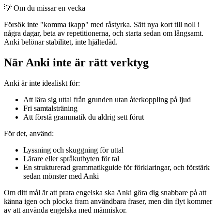
💡
Om du missar en vecka
Försök inte "komma ikapp" med råstyrka. Sätt nya kort till noll i
några dagar, beta av repetitionerna, och starta sedan om långsamt.
Anki belönar stabilitet, inte hjältedåd.
När Anki inte är rätt verktyg
Anki är inte idealiskt för:
Att lära sig uttal från grunden utan återkoppling på ljud
Fri samtalsträning
Att förstå grammatik du aldrig sett förut
För det, använd:
Lyssning och skuggning för uttal
Lärare eller språkutbyten för tal
En strukturerad grammatikguide för förklaringar, och förstärk
sedan mönster med Anki
Om ditt mål är att prata engelska ska Anki göra dig snabbare på att
känna igen och plocka fram användbara fraser, men din flyt kommer
av att använda engelska med människor.