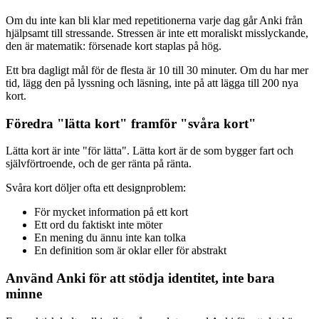
Om du inte kan bli klar med repetitionerna varje dag går Anki från
hjälpsamt till stressande. Stressen är inte ett moraliskt misslyckande,
den är matematik: försenade kort staplas på hög.
Ett bra dagligt mål för de flesta är 10 till 30 minuter. Om du har mer
tid, lägg den på lyssning och läsning, inte på att lägga till 200 nya
kort.
Föredra "lätta kort" framför "svåra kort"
Lätta kort är inte "för lätta". Lätta kort är de som bygger fart och
självförtroende, och de ger ränta på ränta.
Svåra kort döljer ofta ett designproblem:
För mycket information på ett kort
Ett ord du faktiskt inte möter
En mening du ännu inte kan tolka
En definition som är oklar eller för abstrakt
Använd Anki för att stödja identitet, inte bara
minne