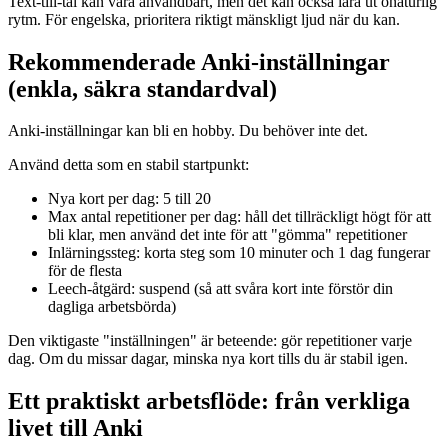
Text-till-tal kan vara användbart, men det kan också lära ut onaturlig
rytm. För engelska, prioritera riktigt mänskligt ljud när du kan.
Rekommenderade Anki-inställningar
(enkla, säkra standardval)
Anki-inställningar kan bli en hobby. Du behöver inte det.
Använd detta som en stabil startpunkt:
Nya kort per dag: 5 till 20
Max antal repetitioner per dag: håll det tillräckligt högt för att
bli klar, men använd det inte för att "gömma" repetitioner
Inlärningssteg: korta steg som 10 minuter och 1 dag fungerar
för de flesta
Leech-åtgärd: suspend (så att svåra kort inte förstör din
dagliga arbetsbörda)
Den viktigaste "inställningen" är beteende: gör repetitioner varje
dag. Om du missar dagar, minska nya kort tills du är stabil igen.
Ett praktiskt arbetsflöde: från verkliga
livet till Anki