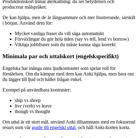
Produktionskort tränar återkallning: du ser betydelsen och
producerar målspråket.
De kan hjälpa, men de är långsammare och mer frustrerande, särskilt
i början. Använd dem för:
Mycket vanliga fraser du vill säga automatiskt
Förväxlingar du gör hela tiden (say vs tell, lend vs borrow)
Viktiga jobbfraser som du måste kunna säga korrekt
Minimala par och uttalskort (engelskspecifikt)
Engelska har många nära ljudkontraster som spelar roll för
förståelsen. Om du kämpar med dem kan Anki hjälpa, men bara om
du lägger till ljud och håller frågan enkel.
Exempel på användbara kontraster:
ship vs sheep
live (verb) vs leave
though vs thought
Om uttal är ett stort mål, använd Anki tillsammans med en fokuserad
resurs som vår
guide till engelskt uttal
, och håll Anki-korten korta.