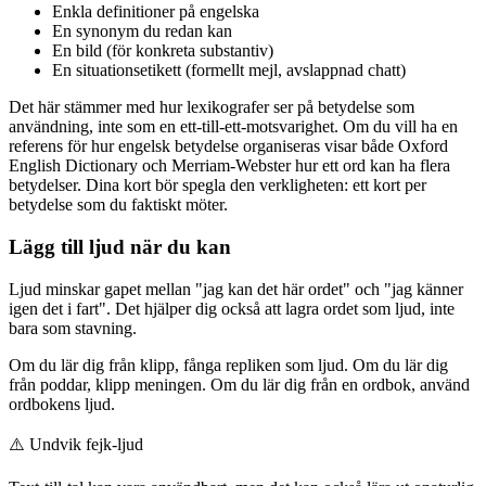
Enkla definitioner på engelska
En synonym du redan kan
En bild (för konkreta substantiv)
En situationsetikett (formellt mejl, avslappnad chatt)
Det här stämmer med hur lexikografer ser på betydelse som
användning, inte som en ett-till-ett-motsvarighet. Om du vill ha en
referens för hur engelsk betydelse organiseras visar både Oxford
English Dictionary och Merriam-Webster hur ett ord kan ha flera
betydelser. Dina kort bör spegla den verkligheten: ett kort per
betydelse som du faktiskt möter.
Lägg till ljud när du kan
Ljud minskar gapet mellan "jag kan det här ordet" och "jag känner
igen det i fart". Det hjälper dig också att lagra ordet som ljud, inte
bara som stavning.
Om du lär dig från klipp, fånga repliken som ljud. Om du lär dig
från poddar, klipp meningen. Om du lär dig från en ordbok, använd
ordbokens ljud.
⚠️
Undvik fejk-ljud