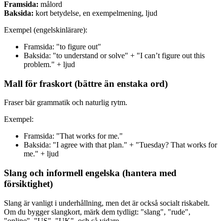
Framsida:
målord
Baksida:
kort betydelse, en exempelmening, ljud
Exempel (engelskinlärare):
Framsida: "to figure out"
Baksida: "to understand or solve" + "I can’t figure out this
problem." + ljud
Mall för fraskort (bättre än enstaka ord)
Fraser bär grammatik och naturlig rytm.
Exempel:
Framsida: "That works for me."
Baksida: "I agree with that plan." + "Tuesday? That works for
me." + ljud
Slang och informell engelska (hantera med
försiktighet)
Slang är vanligt i underhållning, men det är också socialt riskabelt.
Om du bygger slangkort, märk dem tydligt: "slang", "rude",
"online", "US", "UK", och så vidare.