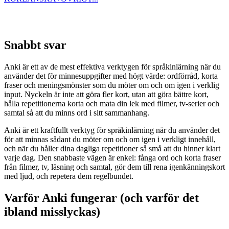
Snabbt svar
Anki är ett av de mest effektiva verktygen för språkinlärning när du
använder det för minnesuppgifter med högt värde: ordförråd, korta
fraser och meningsmönster som du möter om och om igen i verklig
input. Nyckeln är inte att göra fler kort, utan att göra bättre kort,
hålla repetitionerna korta och mata din lek med filmer, tv-serier och
samtal så att du minns ord i sitt sammanhang.
Anki är ett kraftfullt verktyg för språkinlärning när du använder det
för att minnas sådant du möter om och om igen i verkligt innehåll,
och när du håller dina dagliga repetitioner så små att du hinner klart
varje dag. Den snabbaste vägen är enkel: fånga ord och korta fraser
från filmer, tv, läsning och samtal, gör dem till rena igenkänningskort
med ljud, och repetera dem regelbundet.
Varför Anki fungerar (och varför det
ibland misslyckas)