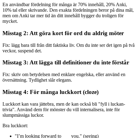
En användbar fördelning för många är 70% innehåll, 20% Anki,
10% tal eller skrivande. Den exakta fördelningen beror på dina mål,
men om Anki tar mer tid än ditt innehåll bygger du troligen för
mycket.
Misstag 2: Att göra kort för ord du aldrig möter
Fix: lägg bara till från ditt faktiska liv. Om du inte ser det igen på två
veckor, suspend det.
Misstag 3: Att lägga till definitioner du inte förstår
Fix: skriv om betydelsen med enklare engelska, eller använd en
översättning. Tydlighet slår elegans.
Misstag 4: För många luckkort (cloze)
Luckkort kan vara jättebra, men de kan också bli "fyll i luckan-
trivia". Använd dem för mönster du vill internalisera, inte för
slumpmässiga luckor.
Bra luckkort:
"I’m looking forward to ___ you." (seeing)