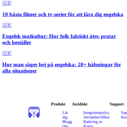
🇬🇧
10 bästa filmer och tv-serier för att lära dig engelska
🇬🇧
Engelsk matkultur: Hur folk faktiskt äter, pratar
och beställer
🇬🇧
Hur man säger hej på engelska: 20+ hälsningar för
alla situationer
Produkt
Juridiskt
Support
Lär
Integritetspolicy
Sup
dig
Användarvillkor
Kon
Blogg
Radering av
Om
Konto