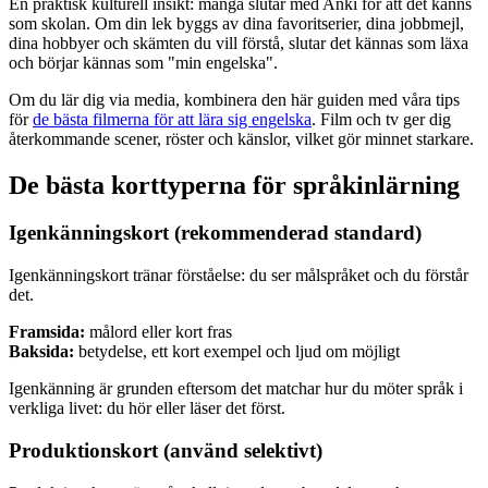
En praktisk kulturell insikt: många slutar med Anki för att det känns
som skolan. Om din lek byggs av dina favoritserier, dina jobbmejl,
dina hobbyer och skämten du vill förstå, slutar det kännas som läxa
och börjar kännas som "min engelska".
Om du lär dig via media, kombinera den här guiden med våra tips
för
de bästa filmerna för att lära sig engelska
. Film och tv ger dig
återkommande scener, röster och känslor, vilket gör minnet starkare.
De bästa korttyperna för språkinlärning
Igenkänningskort (rekommenderad standard)
Igenkänningskort tränar förståelse: du ser målspråket och du förstår
det.
Framsida:
målord eller kort fras
Baksida:
betydelse, ett kort exempel och ljud om möjligt
Igenkänning är grunden eftersom det matchar hur du möter språk i
verkliga livet: du hör eller läser det först.
Produktionskort (använd selektivt)