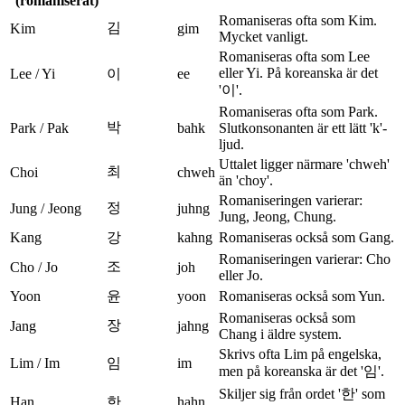
(romaniserat)
Romaniseras ofta som Kim.
김
Kim
gim
Mycket vanligt.
Romaniseras ofta som Lee
eller Yi. På koreanska är det
Lee / Yi
이
ee
'이'.
Romaniseras ofta som Park.
박
Park / Pak
bahk
Slutkonsonanten är ett lätt 'k'-
ljud.
Uttalet ligger närmare 'chweh'
최
Choi
chweh
än 'choy'.
Romaniseringen varierar:
정
Jung / Jeong
juhng
Jung, Jeong, Chung.
Kang
강
kahng
Romaniseras också som Gang.
Romaniseringen varierar: Cho
조
Cho / Jo
joh
eller Jo.
Yoon
윤
yoon
Romaniseras också som Yun.
Romaniseras också som
장
Jang
jahng
Chang i äldre system.
Skrivs ofta Lim på engelska,
Lim / Im
임
im
men på koreanska är det '임'.
Skiljer sig från ordet '한' som
Han
한
hahn