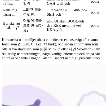
polite
träffas.
GAH-wuh-yoh
워요.
...라고 불러
Kalla mig
... rah-goh BOOL-luh joo-
polite
gärna ...
SEH-yoh
주세요.
어떻게 불러
uh-TUH-keh BOOL-luh
Hur ska jag
드리면 될까
deu-REE-myuhn dwel-
polite
tilltala dig?
KKA-yoh
요?
Koreanska namn följer oftast ett mönster: ett enstavigt efternamn
först (som 김 Kim, 이 Lee, 박 Park), och sedan ett förnamn som
ofta är två stavelser (som 민준 Min-jun eller 서연 Seo-yeon). Om
du lär dig namnordningen, några vanliga efternamn och artiga sätt
att fråga och tilltala någon, låter du snabbt naturlig i presentationer.