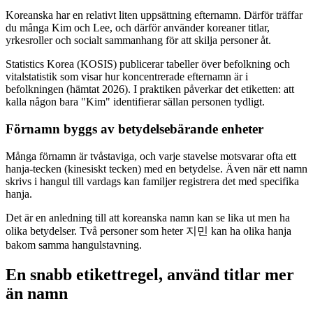
Koreanska har en relativt liten uppsättning efternamn. Därför träffar
du många Kim och Lee, och därför använder koreaner titlar,
yrkesroller och socialt sammanhang för att skilja personer åt.
Statistics Korea (KOSIS) publicerar tabeller över befolkning och
vitalstatistik som visar hur koncentrerade efternamn är i
befolkningen (hämtat 2026). I praktiken påverkar det etiketten: att
kalla någon bara "Kim" identifierar sällan personen tydligt.
Förnamn byggs av betydelsebärande enheter
Många förnamn är tvåstaviga, och varje stavelse motsvarar ofta ett
hanja-tecken (kinesiskt tecken) med en betydelse. Även när ett namn
skrivs i hangul till vardags kan familjer registrera det med specifika
hanja.
Det är en anledning till att koreanska namn kan se lika ut men ha
olika betydelser. Två personer som heter 지민 kan ha olika hanja
bakom samma hangulstavning.
En snabb etikettregel, använd titlar mer
än namn