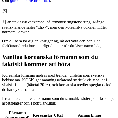
som
guide till koreanskt uttal
.
최
최 är ett klassiskt exempel på romaniseringsförvirring. Många
svensktalande säger "choy", men den koreanska vokalen ligger
närmare "chweh".
Om du bara lär dig en korrigering, låt det vara den här. Den
förbättrar direkt hur naturligt du låter när du läser namn högt.
Vanliga koreanska förnamn som du
faktiskt kommer att höra
Koreanska förnamn ändras med trender, ungefär som svenska
bebisnamn. KOSIS ger namningsrelaterad statistik via tabeller i
vitalstatistiken (hämtat 2026), och koreanska medier speglar också
de här cyklerna snabbt.
Listan nedan innehåller namn som du sannolikt stöter på i skolor, på
arbetsplatser och i populärkultur.
Förnamn
Koreanska
Uttal
Anmärkning
(romaniserat)