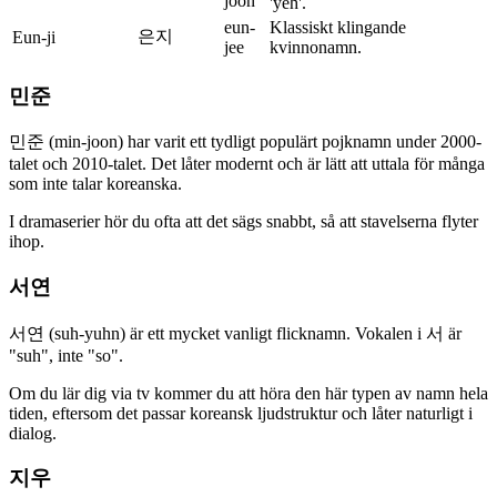
joon
'yeh'.
eun-
Klassiskt klingande
은지
Eun-ji
jee
kvinnonamn.
민준
민준 (min-joon) har varit ett tydligt populärt pojknamn under 2000-
talet och 2010-talet. Det låter modernt och är lätt att uttala för många
som inte talar koreanska.
I dramaserier hör du ofta att det sägs snabbt, så att stavelserna flyter
ihop.
서연
서연 (suh-yuhn) är ett mycket vanligt flicknamn. Vokalen i 서 är
"suh", inte "so".
Om du lär dig via tv kommer du att höra den här typen av namn hela
tiden, eftersom det passar koreansk ljudstruktur och låter naturligt i
dialog.
지우