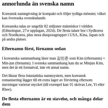
annorlunda än svenska namn
Koreansk namngivning är kompakt och följer tydliga mönster, vilket
kan överraska svensktalande.
Koreanska talas av ungefär 82 miljoner människor i världen
(Ethnologue, 27:e upplagan, 2024). De flesta talare bor i Sydkorea
och Nordkorea, plus stora diasporagrupper i USA, Kina, Japan och
på andra platser.
Efternamn först, förnamn sedan
I koreanska sammanhang läser man 김민준 som Kim (efternamn) +
Min-jun (förnamn). I svenska sammanhang kan du se Minjun Kim,
men det är ett formatval, inte ett annat namn.
Det liknar flera östasiatiska namnsystem, men koreansk
romanisering lägger till ett extra lager av förvirring eftersom
stavningar varierar mycket (till exempel kan 이 skrivas Lee, Yi eller
Rhee).
De flesta efternamn är en stavelse, och många delar
dem