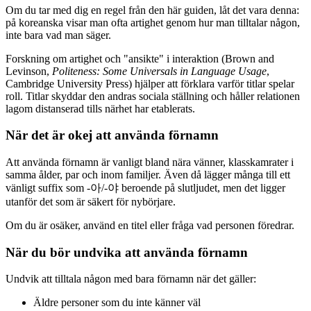
Om du tar med dig en regel från den här guiden, låt det vara denna:
på koreanska visar man ofta artighet genom hur man tilltalar någon,
inte bara vad man säger.
Forskning om artighet och "ansikte" i interaktion (Brown and
Levinson,
Politeness: Some Universals in Language Usage
,
Cambridge University Press) hjälper att förklara varför titlar spelar
roll. Titlar skyddar den andras sociala ställning och håller relationen
lagom distanserad tills närhet har etablerats.
När det är okej att använda förnamn
Att använda förnamn är vanligt bland nära vänner, klasskamrater i
samma ålder, par och inom familjer. Även då lägger många till ett
vänligt suffix som -아/-야 beroende på slutljudet, men det ligger
utanför det som är säkert för nybörjare.
Om du är osäker, använd en titel eller fråga vad personen föredrar.
När du bör undvika att använda förnamn
Undvik att tilltala någon med bara förnamn när det gäller:
Äldre personer som du inte känner väl