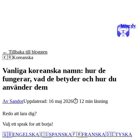
Wordy
← Tillbaka till bloggen
🇰🇷
Koreanska
Vanliga koreanska namn: hur de
fungerar, vad de betyder och hur du
använder dem
Av Sandor
Uppdaterad: 16 maj 2026
⏱
12 min läsning
Redo att lara dig?
Valj ett sprak for att borja!
🇬🇧
ENGELSKA
🇪🇸
SPANSKA
🇫🇷
FRANSKA
🇩🇪
TYSKA