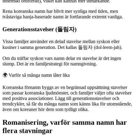
inhemskt ordförråd), vilket kan kännas mer utmärkande.
Rena koreanska namn har blivit mer synliga med tiden, men
tvåstaviga hanja-baserade namn är fortfarande extremt vanliga.
Generationsstavelser (돌림자)
Vissa familjer använder en delad stavelse mellan syskon eller
kusiner i samma generation. Det kallas 돌림자 (dol-leem-jah).
Om du träffar syskon vars namn delar en stavelse är det ingen
slump. Det är en familjestrategi för namngivning.
🌍
Varför så många namn låter lika
Koreanska förnamn byggs av en begränsad uppsättning stavelser
som passar koreanska ljudmönster, och familjer väljer ofta stavelser
med positiva associationer. Lägg till generationsstavelser och
trendcykler, så får du många namn som känns lika för utomstående,
även om koreaner hör dem som tydligt olika.
Romanisering, varför samma namn har
flera stavningar