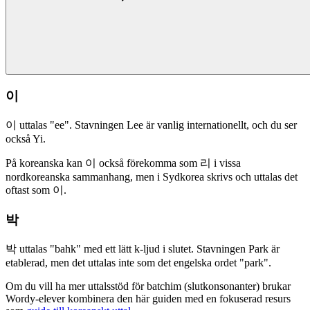
이
이 uttalas "ee". Stavningen Lee är vanlig internationellt, och du ser
också Yi.
På koreanska kan 이 också förekomma som 리 i vissa
nordkoreanska sammanhang, men i Sydkorea skrivs och uttalas det
oftast som 이.
박
박 uttalas "bahk" med ett lätt k-ljud i slutet. Stavningen Park är
etablerad, men det uttalas inte som det engelska ordet "park".
Om du vill ha mer uttalsstöd för batchim (slutkonsonanter) brukar
Wordy-elever kombinera den här guiden med en fokuserad resurs