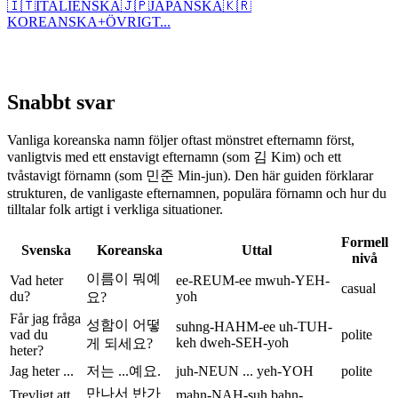
🇮🇹
ITALIENSKA
🇯🇵
JAPANSKA
🇰🇷
KOREANSKA
+
ÖVRIGT...
Snabbt svar
Vanliga koreanska namn följer oftast mönstret efternamn först,
vanligtvis med ett enstavigt efternamn (som 김 Kim) och ett
tvåstavigt förnamn (som 민준 Min-jun). Den här guiden förklarar
strukturen, de vanligaste efternamnen, populära förnamn och hur du
tilltalar folk artigt i verkliga situationer.
Formell
Svenska
Koreanska
Uttal
nivå
이름이 뭐예
Vad heter
ee-REUM-ee mwuh-YEH-
casual
du?
yoh
요?
Får jag fråga
성함이 어떻
suhng-HAHM-ee uh-TUH-
vad du
polite
keh dweh-SEH-yoh
게 되세요?
heter?
Jag heter ...
저는 ...예요.
juh-NEUN ... yeh-YOH
polite
만나서 반가
Trevligt att
mahn-NAH-suh bahn-