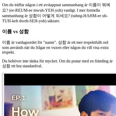
Om du träffar någon i ett avslappnat sammanhang är 이름이 뭐예
요? (ee-REUM-ee mwuh-YEH-yoh) vanligt. I mer formella
sammanhang är 성함이 어떻게 되세요? (suhng-HAHM-ee uh-
TUH-keh dweh-SEH-yoh) säkrare.
이름 vs 성함
이름 är vardagsordet för "namn". 성함 är ett mer respektfullt ord
som används när du frågar en vuxen eller någon du vill visa extra
respekt.
Du behöver inte tänka för mycket. Om du pratar med en främling är
성함 ett bra standardval.