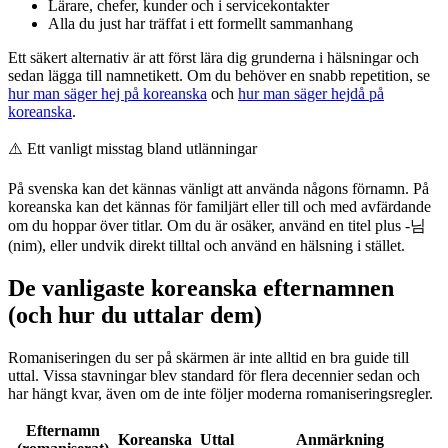
Lärare, chefer, kunder och i servicekontakter
Alla du just har träffat i ett formellt sammanhang
Ett säkert alternativ är att först lära dig grunderna i hälsningar och
sedan lägga till namnetikett. Om du behöver en snabb repetition, se
hur man säger hej på koreanska
och
hur man säger hejdå på
koreanska
.
⚠️
Ett vanligt misstag bland utlänningar
På svenska kan det kännas vänligt att använda någons förnamn. På
koreanska kan det kännas för familjärt eller till och med avfärdande
om du hoppar över titlar. Om du är osäker, använd en titel plus -님
(nim), eller undvik direkt tilltal och använd en hälsning i stället.
De vanligaste koreanska efternamnen
(och hur du uttalar dem)
Romaniseringen du ser på skärmen är inte alltid en bra guide till
uttal. Vissa stavningar blev standard för flera decennier sedan och
har hängt kvar, även om de inte följer moderna romaniseringsregler.
Efternamn
Koreanska
Uttal
Anmärkning