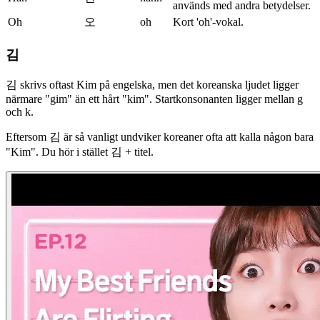
används med andra betydelser.
Oh
오
oh
Kort 'oh'-vokal.
김
김 skrivs oftast Kim på engelska, men det koreanska ljudet ligger
närmare "gim" än ett hårt "kim". Startkonsonanten ligger mellan g
och k.
Eftersom 김 är så vanligt undviker koreaner ofta att kalla någon bara
"Kim". Du hör i stället 김 + titel.