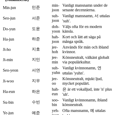
min-
Vanligt mansnamn under de
민준
Min-jun
joon
senaste decennierna.
suh-
Vanligt mansnamn, 서 uttalas
Seo-jun
서준
joon
'suh'.
doh-
Väljs ofta för en modern
도윤
Do-yun
yoon
känsla.
hah-
Kort och lätt att säga på
하준
Ha-jun
joon
många språk.
jee-
Används för män och ibland
지호
Ji-ho
hoh
kvinnor.
jee-
Könsneutralt, välkänt globalt
지민
Ji-min
min
via populärkultur.
suh-
Vanligt kvinnonamn, 연
Seo-yeon
서연
yuhn
uttalas 'yuhn'.
jee-
Könsneutralt, mjukt ljud,
지우
Ji-woo
oo
mycket populärt.
hah-
은 är ett vokalljud, inte 'n' plus
Ha-eun
하은
eun
'uh'.
soo-
Vanligt kvinnonamn, ibland
수빈
Su-bin
bin
könsneutralt.
yeh-
Ofta mansnamn, 예 uttalas
Ye-jun
예준