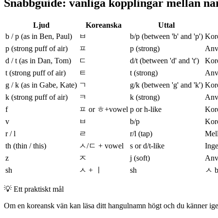
Snabbguide: vanliga kopplingar mellan n
Ljud
Koreanska
Uttal
b / p (as in Ben, Paul)
ㅂ
b/p (between 'b' and 'p')
Kore
p (strong puff of air)
ㅍ
p (strong)
Anvä
d / t (as in Dan, Tom)
ㄷ
d/t (between 'd' and 't')
Kore
t (strong puff of air)
ㅌ
t (strong)
Anvä
g / k (as in Gabe, Kate)
ㄱ
g/k (between 'g' and 'k')
Kore
k (strong puff of air)
ㅋ
k (strong)
Anvä
f
ㅍ or ㅎ+vowel
p or h-like
Kore
v
ㅂ
b/p
Kore
r / l
ㄹ
r/l (tap)
Mell
th (thin / this)
ㅅ/ㄷ + vowel
s or d/t-like
Inge
z
ㅈ
j (soft)
Anvä
sh
ㅅ + ㅣ
sh
ㅅ bl
💡
Ett praktiskt mål
Om en koreansk vän kan läsa ditt hangulnamn högt och du känner igen de