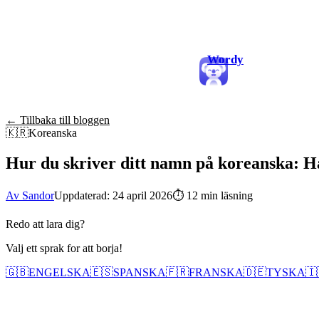
Wordy
← Tillbaka till bloggen
🇰🇷
Koreanska
Hur du skriver ditt namn på koreanska: Ha
Av Sandor
Uppdaterad: 24 april 2026
⏱
12 min läsning
Redo att lara dig?
Valj ett sprak for att borja!
🇬🇧
ENGELSKA
🇪🇸
SPANSKA
🇫🇷
FRANSKA
🇩🇪
TYSKA
🇮