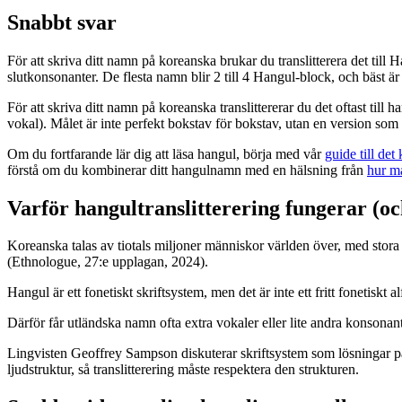
Snabbt svar
För att skriva ditt namn på koreanska brukar du translitterera det till 
slutkonsonanter. De flesta namn blir 2 till 4 Hangul-block, och bäst 
För att skriva ditt namn på koreanska translittererar du det oftast til
vokal). Målet är inte perfekt bokstav för bokstav, utan en version so
Om du fortfarande lär dig att läsa hangul, börja med vår
guide till det
förstå om du kombinerar ditt hangulnamn med en hälsning från
hur m
Varför hangultranslitterering fungerar (o
Koreanska talas av tiotals miljoner människor världen över, med stora 
(Ethnologue, 27:e upplagan, 2024).
Hangul är ett fonetiskt skriftsystem, men det är inte ett fritt fonetisk
Därför får utländska namn ofta extra vokaler eller lite andra konsonant
Lingvisten Geoffrey Sampson diskuterar skriftsystem som lösningar på
ljudstruktur, så translitterering måste respektera den strukturen.