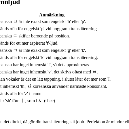
amnljud
Anmärkning
anska ㅂ är inte exakt som engelskt 'b' eller 'p'.
nds ofta för engelskt 'p' vid noggrann translitterering.
anska ㄷ skiftar beroende på position.
nds för ett mer aspirerat 't'-ljud.
anska ㄱ är inte exakt som engelskt 'g' eller 'k'.
nds ofta för engelskt 'k' vid noggrann translitterering.
anska har inget inhemskt 'f', så det approximeras.
anska har inget inhemskt 'v', det skrivs oftast med ㅂ.
an vokaler är det en lätt tappning, i slutet låter det mer som 'l'.
t inhemskt 'th', så koreanska använder närmaste konsonant.
nds ofta för 'z' i namn.
ir 'sh' före ㅣ, som i 시 (shee).
t direkt, då gör din translitterering sitt jobb. Perfektion är mindre v