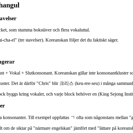
 hangul
avelser
cket, som stumma bokstäver och flera vokaluttal.
-cha-el" (tre stavelser). Koreanskan följer det du faktiskt säger.
ngerar
t + Vokal + Slutkonsonant. Koreanskan gillar inte konsonantkluster so
a kluster. Det är därför "Chris" blir 크리스 (keu-ree-seu) i många samman
block byggs kring vokaler, och varje block behöver en (King Sejong Inst
er
a konsonanter. Till exempel uppfattas ㄱ ofta som någonstans mellan "g
lt om de siktar på "närmare engelskan" jämfört med "lättare på koreans