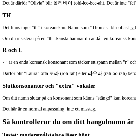
Det är därför "Olivia" blir 올리비아 (ohl-lee-bee-ah). Det är inte "fel", 
TH
Det finns inget "th" i koreanskan. Namn som "Thomas" blir oftast 
Om du insisterar på en "th"-känsla hamnar du ändå i en koreansk konso
R och L
ㄹ är en enda koreansk konsonant som täcker ett spann mellan "r" och "l
Därför blir "Laura" ofta 로라 (roh-rah) eller 라우라 (rah-oo-rah) bero
Slutkonsonanter och "extra" vokaler
Om ditt namn slutar på en konsonant som känns "stängd" kan koreanskan
Det här är en normal anpassning, inte ett misstag.
Så kontrollerar du om ditt hangulnamn är
Testet: modersmålstalare läser högt