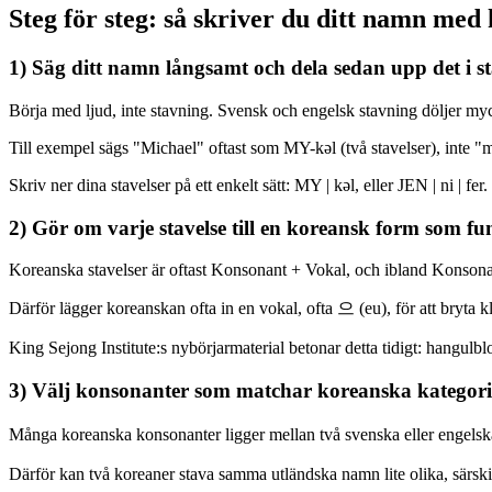
Steg för steg: så skriver du ditt namn med
1) Säg ditt namn långsamt och dela sedan upp det i st
Börja med ljud, inte stavning. Svensk och engelsk stavning döljer my
Till exempel sägs "Michael" oftast som MY-kəl (två stavelser), inte "mi
Skriv ner dina stavelser på ett enkelt sätt: MY | kəl, eller JEN | ni | fer.
2) Gör om varje stavelse till en koreansk form som fu
Koreanska stavelser är oftast Konsonant + Vokal, och ibland Konsonan
Därför lägger koreanskan ofta in en vokal, ofta 으 (eu), för att bryt
King Sejong Institute:s nybörjarmaterial betonar detta tidigt: hangul
3) Välj konsonanter som matchar koreanska kategori
Många koreanska konsonanter ligger mellan två svenska eller engelsk
Därför kan två koreaner stava samma utländska namn lite olika, särski