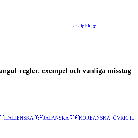
Lär dig
Blogg
ngul-regler, exempel och vanliga misstag
🇹
ITALIENSKA
🇯🇵
JAPANSKA
🇰🇷
KOREANSKA
+
ÖVRIGT...