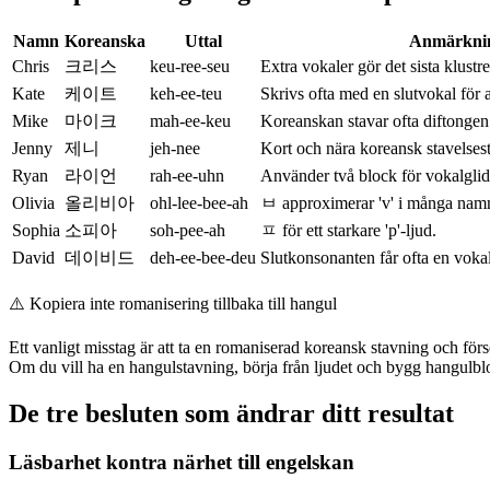
Namn
Koreanska
Uttal
Anmärkni
Chris
크리스
keu-ree-seu
Extra vokaler gör det sista klustret
Kate
케이트
keh-ee-teu
Skrivs ofta med en slutvokal för att
Mike
마이크
mah-ee-keu
Koreanskan stavar ofta diftongen
Jenny
제니
jeh-nee
Kort och nära koreansk stavelsest
Ryan
라이언
rah-ee-uhn
Använder två block för vokalglidet
Olivia
올리비아
ohl-lee-bee-ah
ㅂ approximerar 'v' i många nam
Sophia
소피아
soh-pee-ah
ㅍ för ett starkare 'p'-ljud.
David
데이비드
deh-ee-bee-deu
Slutkonsonanten får ofta en vokal
⚠️
Kopiera inte romanisering tillbaka till hangul
Ett vanligt misstag är att ta en romaniserad koreansk stavning och försö
Om du vill ha en hangulstavning, börja från ljudet och bygg hangulblo
De tre besluten som ändrar ditt resultat
Läsbarhet kontra närhet till engelskan