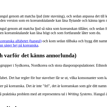
Hangul genom att matcha ljud (inte stavning), och sedan anpassa det till k
är den version som en koreansktalande kan läsa flytande och känna igen 
l hangul genom att matcha ljud så nära som koreanskan tillåter, och sedan
m en koreansktalande kan läsa högt och som fortfarande låter som du.
 koreanska alfabetet (hangul)
och kom sedan tillbaka och bygg ditt namn st
an säger hej på koreanska
.
ch varför det känns annorlunda)
grupper i Sydkorea, Nordkorea och stora diasporapopulationer. Ethnologue
t alfabet. Det har regler för hur stavelser får se ut, vilka konsonanter so
er på koreanska. Det är inte "fel", det är koreanskan som gör ditt namn 
 praktiska problem med att representera tal i
Writing Systems
. Hangul ä