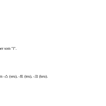
mer som "l".
om -스 (seu), -트 (teu), -크 (keu).