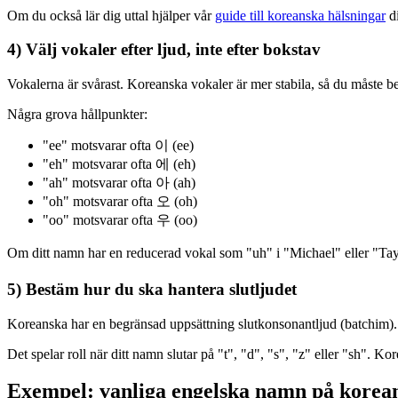
Om du också lär dig uttal hjälper vår
guide till koreanska hälsningar
di
4) Välj vokaler efter ljud, inte efter bokstav
Vokalerna är svårast. Koreanska vokaler är mer stabila, så du måste b
Några grova hållpunkter:
"ee" motsvarar ofta 이 (ee)
"eh" motsvarar ofta 에 (eh)
"ah" motsvarar ofta 아 (ah)
"oh" motsvarar ofta 오 (oh)
"oo" motsvarar ofta 우 (oo)
Om ditt namn har en reducerad vokal som "uh" i "Michael" eller "Tay
5) Bestäm hur du ska hantera slutljudet
Koreanska har en begränsad uppsättning slutkonsonantljud (batchim). 
Det spelar roll när ditt namn slutar på "t", "d", "s", "z" eller "sh". Ko
Exempel: vanliga engelska namn på korean