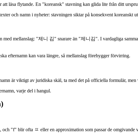
tt läsa flytande. En "koreansk" stavning kan glida lite från ditt urspru
texter och namn i nyheter: stavningen siktar på konsekvent koreanskt ut
va dem med mellanslag: "제니 김" snarare än "제니김". I vardagliga samma
ka efternamn kan vara längre, så mellanslag förebygger förvirring.
n är viktigt av juridiska skäl, ta med det på officiella formulär, men 
rnamn, varje del i hangul.
m)
ㅂ, och "f" blir ofta ㅍ eller en approximation som passar de omgivande 