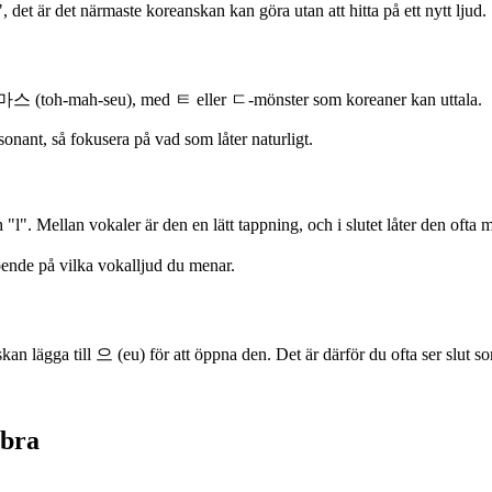
det är det närmaste koreanskan kan göra utan att hitta på ett nytt ljud.
토마스 (toh-mah-seu), med ㅌ eller ㄷ-mönster som koreaner kan uttala.
nant, så fokusera på vad som låter naturligt.
". Mellan vokaler är den en lätt tappning, och i slutet låter den ofta 
ende på vilka vokalljud du menar.
 lägga till 으 (eu) för att öppna den. Det är därför du ofta ser slut s
 bra