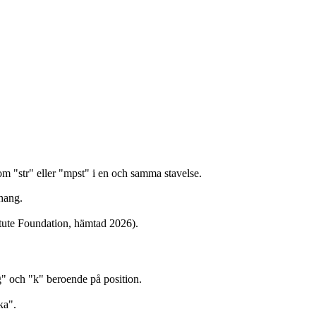
m "str" eller "mpst" i en och samma stavelse.
hang.
itute Foundation, hämtad 2026).
" och "k" beroende på position.
ka".