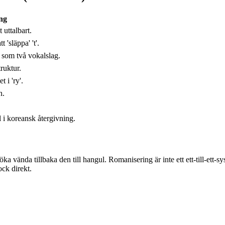
ng
 uttalbart.
 'släppa' 't'.
 som två vokalslag.
ruktur.
 i 'ry'.
n.
 i koreansk återgivning.
ka vända tillbaka den till hangul. Romanisering är inte ett ett-till-ett-s
ck direkt.