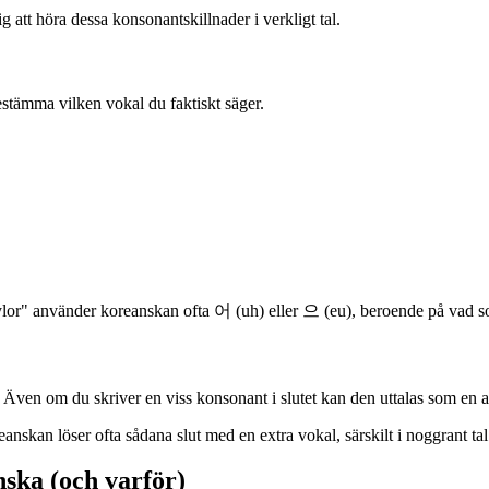
g att höra dessa konsonantskillnader i verkligt tal.
estämma vilken vokal du faktiskt säger.
lor" använder koreanskan ofta 어 (uh) eller 으 (eu), beroende på vad so
Även om du skriver en viss konsonant i slutet kan den uttalas som en a
reanskan löser ofta sådana slut med en extra vokal, särskilt i noggrant tal
ska (och varför)