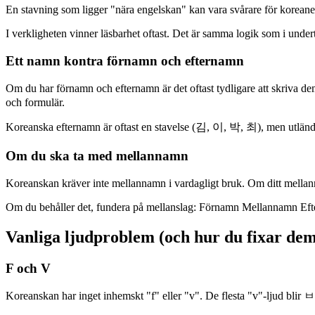
En stavning som ligger "nära engelskan" kan vara svårare för koreaner a
I verkligheten vinner läsbarhet oftast. Det är samma logik som i under
Ett namn kontra förnamn och efternamn
Om du har förnamn och efternamn är det oftast tydligare att skri
och formulär.
Koreanska efternamn är oftast en stavelse (김, 이, 박, 최), men utländs
Om du ska ta med mellannamn
Koreanskan kräver inte mellannamn i vardagligt bruk. Om ditt mellannam
Om du behåller det, fundera på mellanslag: Förnamn Mellannamn Efte
Vanliga ljudproblem (och hur du fixar de
F och V
Koreanskan har inget inhemskt "f" eller "v". De flesta "v"-ljud blir 