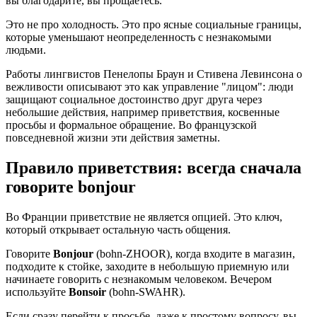
вы благодарите, вы прощаетесь.
Это не про холодность. Это про ясные социальные границы,
которые уменьшают неопределенность с незнакомыми
людьми.
Работы лингвистов Пенелопы Браун и Стивена Левинсона о
вежливости описывают это как управление "лицом": люди
защищают социальное достоинство друг друга через
небольшие действия, например приветствия, косвенные
просьбы и формальное обращение. Во французской
повседневной жизни эти действия заметны.
Правило приветствия: всегда сначала
говорите bonjour
Во Франции приветствие не является опцией. Это ключ,
который открывает остальную часть общения.
Говорите
Bonjour
(bohn-ZHOOR), когда входите в магазин,
подходите к стойке, заходите в небольшую приемную или
начинаете говорить с незнакомым человеком. Вечером
используйте
Bonsoir
(bohn-SWAHR).
Если сразу перейти к просьбе, даже к простому вопросу, вы