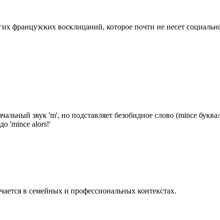
их французских восклицаний, которое почти не несет социально
чальный звук 'm', но подставляет безобидное слово (mince буквал
 'mince alors!'
чается в семейных и профессиональных контекстах.