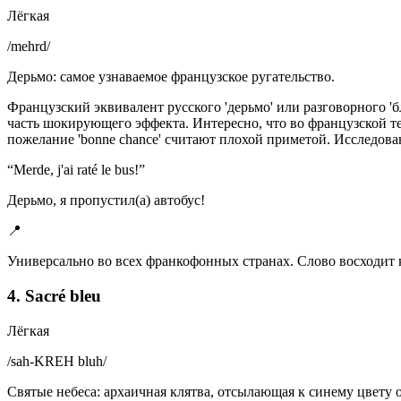
Лёгкая
/
mehrd
/
Дерьмо: самое узнаваемое французское ругательство.
Французский эквивалент русского 'дерьмо' или разговорного 'б
часть шокирующего эффекта. Интересно, что во французской теа
пожелание 'bonne chance' считают плохой приметой. Исследова
“
Merde, j'ai raté le bus!
”
Дерьмо, я пропустил(а) автобус!
📍
Универсально во всех франкофонных странах. Слово восходит к 
4. Sacré bleu
Лёгкая
/
sah-KREH bluh
/
Святые небеса: архаичная клятва, отсылающая к синему цвету