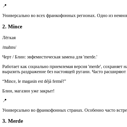
📍
Универсально во всех франкофонных регионах. Одно из немног
2. Mince
Лёгкая
/
mahns
/
Черт / Блин: эвфемистическая замена для 'merde.'
Работает как социально приемлемая версия 'merde', сохраняет на
выразить раздражение без настоящей ругани. Часто расширяют до
“
Mince, le magasin est déjà fermé!
”
Блин, магазин уже закрыт!
📍
Универсально во франкофонных странах. Особенно часто встре
3. Merde