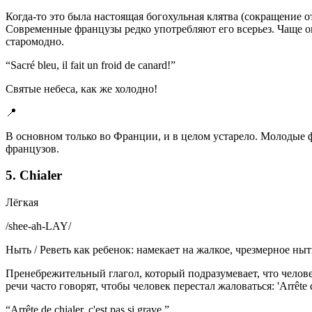
Когда-то это была настоящая богохульная клятва (сокращение от
Современные французы редко употребляют его всерьез. Чаще о
старомодно.
“
Sacré bleu, il fait un froid de canard!
”
Святые небеса, как же холодно!
📍
В основном только во Франции, и в целом устарело. Молодые ф
французов.
5. Chialer
Лёгкая
/
shee-ah-LAY
/
Ныть / Реветь как ребенок: намекает на жалкое, чрезмерное ныт
Пренебрежительный глагол, который подразумевает, что человек
речи часто говорят, чтобы человек перестал жаловаться: 'Arrête
“
Arrête de chialer, c'est pas si grave.
”