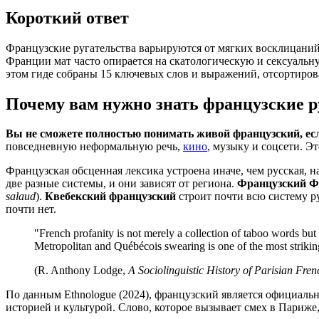
Короткий ответ
Французские ругательства варьируются от мягких восклицаний вро
Франции мат часто опирается на скатологическую и сексуальную 
этом гиде собраны 15 ключевых слов и выражений, отсортиро
Почему вам нужно знать французские р
Вы не сможете полностью понимать живой французский, есл
повседневную неформальную речь,
кино
, музыку и соцсети. Э
Французская обсценная лексика устроена иначе, чем русская, на
две разные системы, и они зависят от региона.
Французский Ф
salaud
).
Квебекский французский
строит почти всю систему р
почти нет.
"French profanity is not merely a collection of taboo words but 
Metropolitan and Québécois swearing is one of the most strikin
(R. Anthony Lodge,
A Sociolinguistic History of Parisian Fren
По данным Ethnologue (2024), французский является официаль
историей и культурой. Слово, которое вызывает смех в Париж