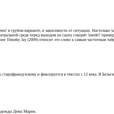
лин' в грубом варианте, в зависимости от ситуации. Настолько 
тральной среде перед выходом на сцену говорят 'merde!' примерн
ние Timothy Jay (2009) относит это слово к самым частотным та
старофранцузскому и фиксируется в текстах с 12 века. В Бельги
 одежды Девы Марии.