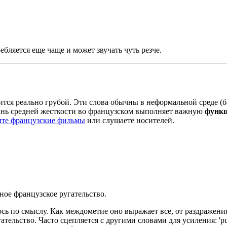
ебляется еще чаще и может звучать чуть резче.
вится реально грубой. Эти слова обычны в неформальной среде (б
угань средней жесткости во французском выполняет важную
функц
ите французские фильмы
или слушаете носителей.
тное французское ругательство.
илось по смыслу. Как междометие оно выражает все, от раздражен
ельство. Часто сцепляется с другими словами для усиления: 'putain 