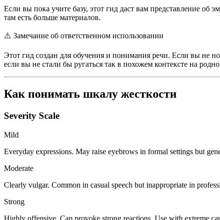
Если вы пока учите базу, этот гид даст вам представление об
там есть больше материалов.
⚠️
Замечание об ответственном использовании
Этот гид создан для обучения и понимания речи. Если вы не н
если вы не стали бы ругаться так в похожем контексте на родно
Как понимать шкалу жесткости
Severity Scale
Mild
Everyday expressions. May raise eyebrows in formal settings but gene
Moderate
Clearly vulgar. Common in casual speech but inappropriate in professi
Strong
Highly offensive. Can provoke strong reactions. Use with extreme caut