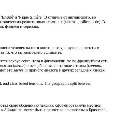
nculé' и 'Nique ta mère.' В отличие от английского, во
лических религиозных терминах (tabernac, câlice, ostie). В
ры, фильмы и сериалы.
иона человек на пяти континентах, и ругань вплетена в
ать то, что вы неизбежно услышите.
ятся вокруг секса, тела и физиологии, то во французском есть
ологию (
merde
) и оскорбления, связанные с телом (
connard
,
вают это
sacres
, и прямого аналога в других западных языках
al, and class-based tensions. The geographic split between
ботал свою обсценную лексику, сформированную местной
е в Абиджане, могут быть полностью неизвестны в Брюсселе.