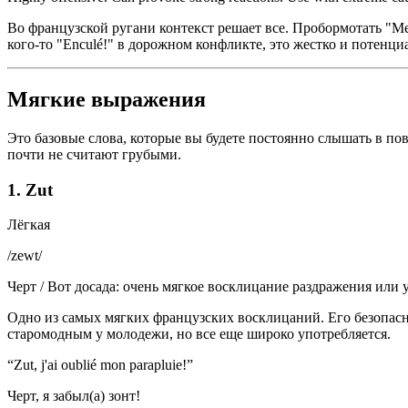
Во французской ругани контекст решает все. Пробормотать "Mer
кого-то "Enculé!" в дорожном конфликте, это жестко и потенци
Мягкие выражения
Это базовые слова, которые вы будете постоянно слышать в п
почти не считают грубыми.
1. Zut
Лёгкая
/
zewt
/
Черт / Вот досада: очень мягкое восклицание раздражения или 
Одно из самых мягких французских восклицаний. Его безопасно 
старомодным у молодежи, но все еще широко употребляется.
“
Zut, j'ai oublié mon parapluie!
”
Черт, я забыл(а) зонт!