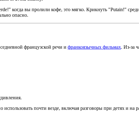
de!" когда вы пролили кофе, это мягко. Крикнуть "Putain!" сред
ально опасно.
овседневной французской речи и
франкоязычных фильмах
. Из-за 
удивления.
использовать почти везде, включая разговоры при детях и на раб