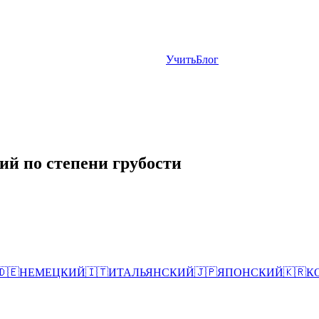
Учить
Блог
ий по степени грубости
🇩🇪
НЕМЕЦКИЙ
🇮🇹
ИТАЛЬЯНСКИЙ
🇯🇵
ЯПОНСКИЙ
🇰🇷
К