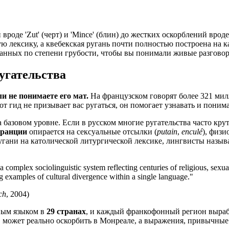
де 'Zut' (черт) и 'Mince' (блин) до жестких оскорблений вроде 'E
лексику, а квебекская ругань почти полностью построена на като
ванных по степени грубости, чтобы вы понимали живые разгово
угательства
и не понимаете его мат.
На французском говорят более 321 милл
тот гид не призывает вас ругаться, он помогает узнавать и поним
 базовом уровне. Если в русском многие ругательства часто крут
ранции
опирается на сексуальные отсылки (
putain
,
enculé
), физи
угани на католической литургической лексике, лингвисты назы
a complex sociolinguistic system reflecting centuries of religious, sexu
g examples of cultural divergence within a single language."
ch
, 2004)
ным языком в
29 странах
, и каждый франкофонный регион выра
е, может реально оскорбить в Монреале, а выражения, привычны