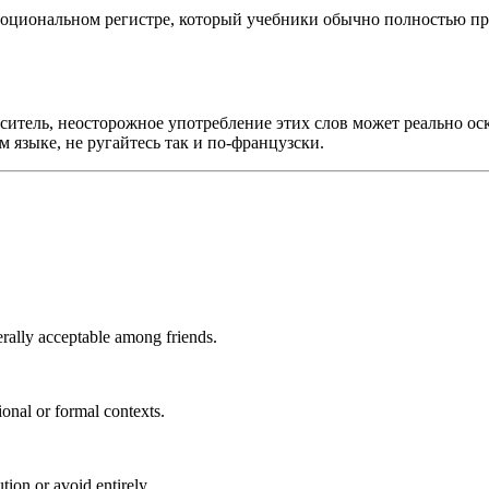
 эмоциональном регистре, который учебники обычно полностью п
оситель, неосторожное употребление этих слов может реально ос
м языке, не ругайтесь так и по-французски.
rally acceptable among friends.
onal or formal contexts.
ion or avoid entirely.