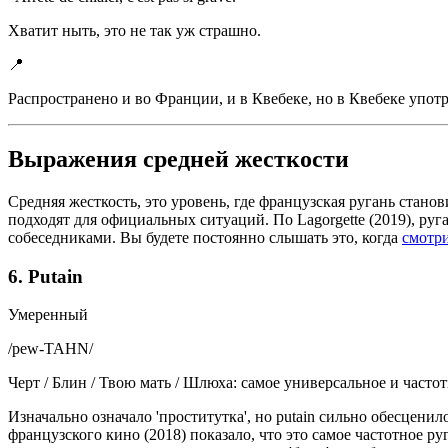
Хватит ныть, это не так уж страшно.
📍
Распространено и во Франции, и в Квебеке, но в Квебеке употр
Выражения средней жесткости
Средняя жесткость, это уровень, где французская ругань стано
подходят для официальных ситуаций. По Lagorgette (2019), р
собеседниками. Вы будете постоянно слышать это, когда
смотр
6. Putain
Умеренный
/
pew-TAHN
/
Черт / Блин / Твою мать / Шлюха: самое универсальное и часто
Изначально означало 'проститутка', но putain сильно обесцен
французского кино (2018) показало, что это самое частотное ругат