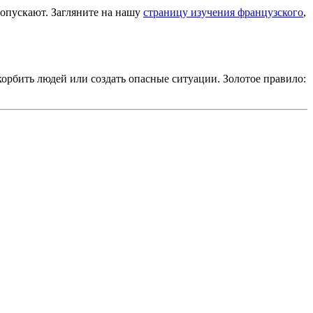
ропускают. Загляните на нашу
страницу изучения французского
,
корбить людей или создать опасные ситуации. Золотое правило: