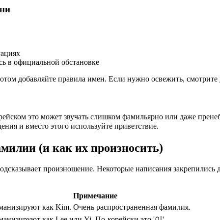
ени
уациях
сь в официальной обстановке
потом добавляйте правила имен. Если нужно освежить, смотрите
рейском это может звучать слишком фамильярно или даже пренеб
щения и вместо этого используйте приветствие.
милии (и как их произносить)
подсказывает произношение. Некоторые написания закрепились де
Примечание
манизируют как Kim. Очень распространенная фамилия.
манизируют как Lee или Yi. По-корейски это '이'.