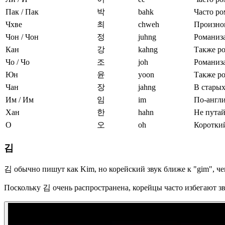
Пак / Пак
박
bahk
Часто ро
Чхве
최
chweh
Произнош
Чон / Чон
정
juhng
Романиза
Кан
강
kahng
Также р
Чо / Чо
조
joh
Романиза
Юн
윤
yoon
Также ро
Чан
장
jahng
В старых
Им / Им
임
im
По-англи
Хан
한
hahn
Не путай
О
오
oh
Короткий
김
김 обычно пишут как Kim, но корейский звук ближе к "gim", че
Поскольку 김 очень распространена, корейцы часто избегают з