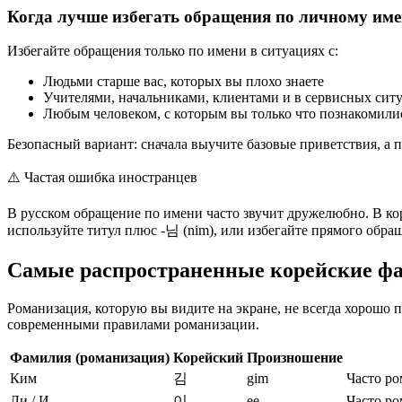
Когда лучше избегать обращения по личному им
Избегайте обращения только по имени в ситуациях с:
Людьми старше вас, которых вы плохо знаете
Учителями, начальниками, клиентами и в сервисных сит
Любым человеком, с которым вы только что познакомили
Безопасный вариант: сначала выучите базовые приветствия, а 
⚠️
Частая ошибка иностранцев
В русском обращение по имени часто звучит дружелюбно. В ко
используйте титул плюс -님 (nim), или избегайте прямого обра
Самые распространенные корейские фа
Романизация, которую вы видите на экране, не всегда хорошо 
современными правилами романизации.
Фамилия (романизация)
Корейский
Произношение
Ким
김
gim
Часто ро
Ли / И
이
ee
Часто ро