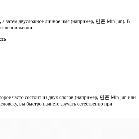
, а затем двусложное личное имя (например, 민준 Min-jun). В
реальной жизни.
сть
торое часто состоит из двух слогов (например, 민준 Min-jun или
ловеку, вы быстро начнете звучать естественно при