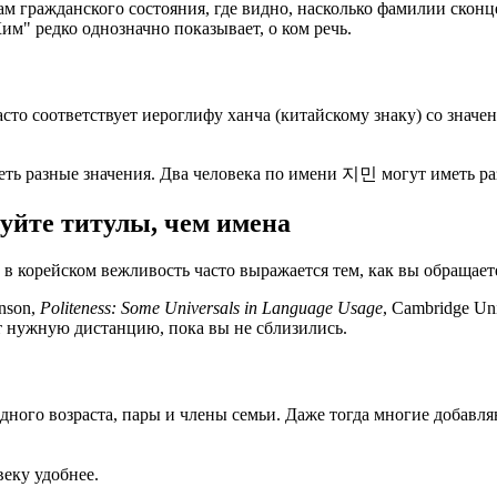
там гражданского состояния, где видно, насколько фамилии скон
им" редко однозначно показывает, о ком речь.
асто соответствует иероглифу ханча (китайскому знаку) со знач
меть разные значения. Два человека по имени 지민 могут иметь р
зуйте титулы, чем имена
 в корейском вежливость часто выражается тем, как вы обращаетес
nson,
Politeness: Some Universals in Language Usage
, Cambridge Un
 нужную дистанцию, пока вы не сблизились.
одного возраста, пары и члены семьи. Даже тогда многие добав
веку удобнее.