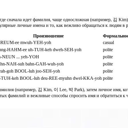
где сначала идет фамилия, чаще односложная (например, 김 Kim)
улярные личные имена и то, как вежливо обращаться к людям в 
Произношение
Формально
-REUM-ee mwuh-YEH-yoh
casual
hng-HAHM-ee uh-TUH-keh dweh-SEH-yoh
polite
h-NEUN ... yeh-YOH
polite
hn-NAH-suh bahn-GAH-wuh-yoh
polite
. rah-goh BOOL-luh joo-SEH-yoh
polite
-TUH-keh BOOL-luh deu-REE-myuhn dwel-KKA-yoh
polite
милия (например, 김 Kim, 이 Lee, 박 Park), затем личное имя, ко
ых фамилий и вежливые способы спросить имя и обратиться к че