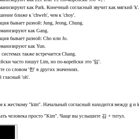
манизируют как Park. Конечный согласный звучит как мягкий 'k'
ение ближе к 'chweh', чем к 'choy'.
ция бывает разной: Jung, Jeong, Chung.
оманизируют как Gang.
ция бывает разной: Cho или Jo.
манизируют как Yun.
 системах также встречается Chang.
йски часто пишут Lim, но по-корейски это '임'.
те со словом '한' в других значениях.
 гласный 'oh'.
м к жесткому "kim". Начальный согласный находится между g и k
вать человека просто "Kim". Чаще вы услышите 김 + титул.