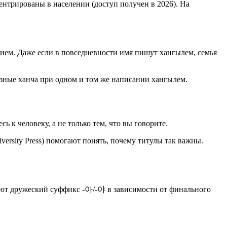
центрированы в населении (доступ получен в 2026). На
ением. Даже если в повседневности имя пишут хангылем, семья
азные ханча при одном и том же написании хангылем.
ь к человеку, а не только тем, что вы говорите.
iversity Press) помогают понять, почему титулы так важны.
ляют дружеский суффикс -아/-야 в зависимости от финального