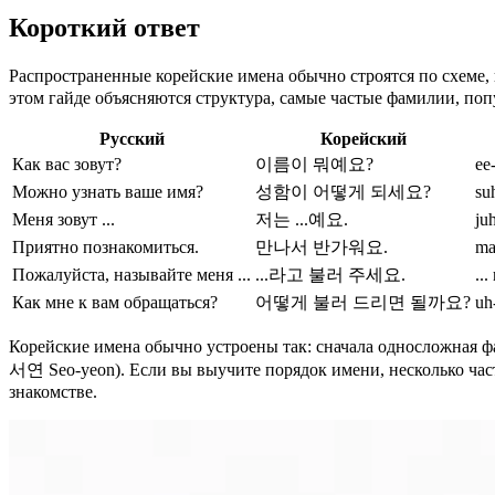
Короткий ответ
Распространенные корейские имена обычно строятся по схеме, 
этом гайде объясняются структура, самые частые фамилии, поп
Русский
Корейский
Как вас зовут?
이름이 뭐예요?
ee
Можно узнать ваше имя?
성함이 어떻게 되세요?
su
Меня зовут ...
저는 ...예요.
ju
Приятно познакомиться.
만나서 반가워요.
ma
Пожалуйста, называйте меня ...
...라고 불러 주세요.
..
Как мне к вам обращаться?
어떻게 불러 드리면 될까요?
uh
Корейские имена обычно устроены так: сначала односложная фа
서연 Seo-yeon). Если вы выучите порядок имени, несколько част
знакомстве.