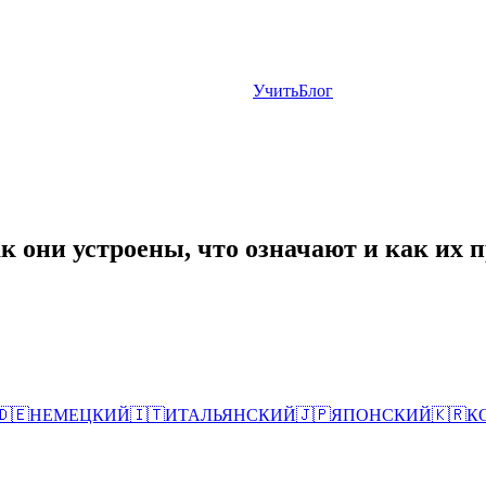
Учить
Блог
к они устроены, что означают и как их 
🇩🇪
НЕМЕЦКИЙ
🇮🇹
ИТАЛЬЯНСКИЙ
🇯🇵
ЯПОНСКИЙ
🇰🇷
К