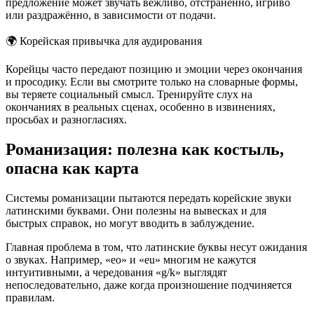
предложение может звучать вежливо, отстранённо, игриво
или раздражённо, в зависимости от подачи.
🌍
Корейская привычка для аудирования
Корейцы часто передают позицию и эмоции через окончания
и просодику. Если вы смотрите только на словарные формы,
вы теряете социальный смысл. Тренируйте слух на
окончаниях в реальных сценах, особенно в извинениях,
просьбах и разногласиях.
Романизация: полезна как костыль,
опасна как карта
Системы романизации пытаются передать корейские звуки
латинскими буквами. Они полезны на вывесках и для
быстрых справок, но могут вводить в заблуждение.
Главная проблема в том, что латинские буквы несут ожидания
о звуках. Например, «eo» и «eu» многим не кажутся
интуитивными, а чередования «g/k» выглядят
непоследовательно, даже когда произношение подчиняется
правилам.