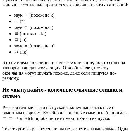
конечные согласные произносятся как одна из этих категорий:
звук ㄱ (похож на k)
ㄴ (n)
звук ㄷ (похож на t)
ㄹ (похож на l/r)
ㅁ (m)
звук ㅂ (похож на p)
ㅇ (ng)
Это не идеальное лингвистическое описание, но это сильная
«шпаргалка» для изучающих. Она объясняет, почему
окончания могут звучать похоже, даже если пишутся по-
разному.
Не «выпускайте» конечные смычные слишком
сильно
Русскоязычные часто выпускают конечные согласные с
заметным выдохом. Корейские конечные смычные (например,
ㄱ ㄷ ㅂ в batchim) обычно не имеют явного выпуска.
То есть рот закрывается, но вы не делаете «взрыв» звука. Одна