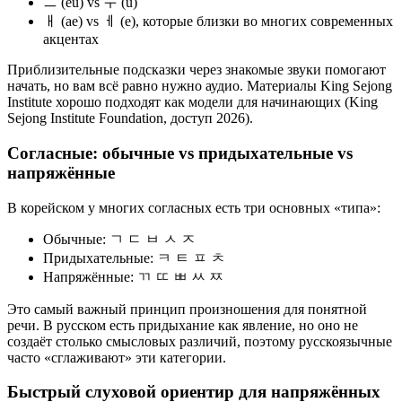
ㅡ (eu) vs ㅜ (u)
ㅐ (ae) vs ㅔ (e), которые близки во многих современных
акцентах
Приблизительные подсказки через знакомые звуки помогают
начать, но вам всё равно нужно аудио. Материалы King Sejong
Institute хорошо подходят как модели для начинающих (King
Sejong Institute Foundation, доступ 2026).
Согласные: обычные vs придыхательные vs
напряжённые
В корейском у многих согласных есть три основных «типа»:
Обычные: ㄱ ㄷ ㅂ ㅅ ㅈ
Придыхательные: ㅋ ㅌ ㅍ ㅊ
Напряжённые: ㄲ ㄸ ㅃ ㅆ ㅉ
Это самый важный принцип произношения для понятной
речи. В русском есть придыхание как явление, но оно не
создаёт столько смысловых различий, поэтому русскоязычные
часто «сглаживают» эти категории.
Быстрый слуховой ориентир для напряжённых