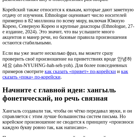
Корейский также относится к языкам, которые дают заметную
отдачу от изучения. Ethnologue оценивает число носителей
примерно в 82 миллиона по всему миру, включая Южную
Корею, Северную Корею и крупные диаспоры (Ethnologue, 27-
е издание, 2024). Это значит, что вы услышите много
акцентов и манер речи, но базовые правила произношения
остаются стабильными.
Если вы уже знаете несколько фраз, вы можете сразу
проверить своё произношение на приветствиях вроде 안녕하
세요 (ahn-NYUHNG-hah-seh-yoh). Для более повседневных
примеров смотрите
как сказать «привет» по-корейски
и
как
сказать «пока» по-корейски
.
Начните с главной идеи: хангыль
фонетический, но речь связная
Хангыль создавали так, чтобы он чётко передавал звуки, и он
справляется с этим лучше большинства систем письма. Но
корейское произношение не сводится к принципу «произноси
каждую букву ровно так, как написано».