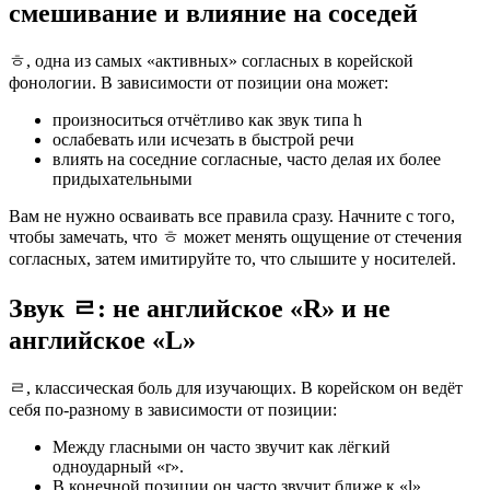
смешивание и влияние на соседей
ㅎ, одна из самых «активных» согласных в корейской
фонологии. В зависимости от позиции она может:
произноситься отчётливо как звук типа h
ослабевать или исчезать в быстрой речи
влиять на соседние согласные, часто делая их более
придыхательными
Вам не нужно осваивать все правила сразу. Начните с того,
чтобы замечать, что ㅎ может менять ощущение от стечения
согласных, затем имитируйте то, что слышите у носителей.
Звук ㄹ: не английское «R» и не
английское «L»
ㄹ, классическая боль для изучающих. В корейском он ведёт
себя по-разному в зависимости от позиции:
Между гласными он часто звучит как лёгкий
одноударный «r».
В конечной позиции он часто звучит ближе к «l».