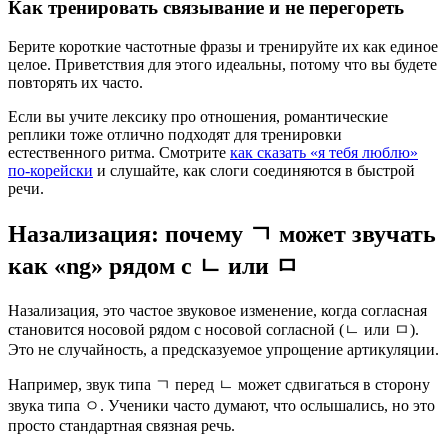
Как тренировать связывание и не перегореть
Берите короткие частотные фразы и тренируйте их как единое
целое. Приветствия для этого идеальны, потому что вы будете
повторять их часто.
Если вы учите лексику про отношения, романтические
реплики тоже отлично подходят для тренировки
естественного ритма. Смотрите
как сказать «я тебя люблю»
по-корейски
и слушайте, как слоги соединяются в быстрой
речи.
Назализация: почему ㄱ может звучать
как «ng» рядом с ㄴ или ㅁ
Назализация, это частое звуковое изменение, когда согласная
становится носовой рядом с носовой согласной (ㄴ или ㅁ).
Это не случайность, а предсказуемое упрощение артикуляции.
Например, звук типа ㄱ перед ㄴ может сдвигаться в сторону
звука типа ㅇ. Ученики часто думают, что ослышались, но это
просто стандартная связная речь.