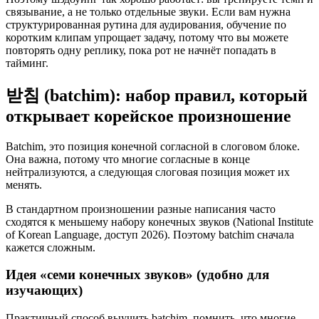
связывание, а не только отдельные звуки. Если вам нужна
структурированная рутина для аудирования, обучение по
коротким клипам упрощает задачу, потому что вы можете
повторять одну реплику, пока рот не начнёт попадать в
тайминг.
받침 (batchim): набор правил, который
открывает корейское произношение
Batchim, это позиция конечной согласной в слоговом блоке.
Она важна, потому что многие согласные в конце
нейтрализуются, а следующая слоговая позиция может их
менять.
В стандартном произношении разные написания часто
сходятся к меньшему набору конечных звуков (National Institute
of Korean Language, доступ 2026). Поэтому batchim сначала
кажется сложным.
Идея «семи конечных звуков» (удобно для
изучающих)
Практичный способ выучить batchim, помнить, что многие