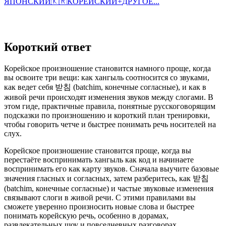
ЯПОНСКИЙ
🇰🇷
КОРЕЙСКИЙ
+
ДРУГОЕ...
Короткий ответ
Корейское произношение становится намного проще, когда
вы освоите три вещи: как хангыль соотносится со звуками,
как ведет себя 받침 (batchim, конечные согласные), и как в
живой речи происходят изменения звуков между слогами. В
этом гиде, практичные правила, понятные русскоговорящим
подсказки по произношению и короткий план тренировки,
чтобы говорить четче и быстрее понимать речь носителей на
слух.
Корейское произношение становится проще, когда вы
перестаёте воспринимать хангыль как код и начинаете
воспринимать его как карту звуков. Сначала выучите базовые
значения гласных и согласных, затем разберитесь, как 받침
(batchim, конечные согласные) и частые звуковые изменения
связывают слоги в живой речи. С этими правилами вы
сможете уверенно произносить новые слова и быстрее
понимать корейскую речь, особенно в дорамах,
развлекательных шоу и повседневных разговорах.