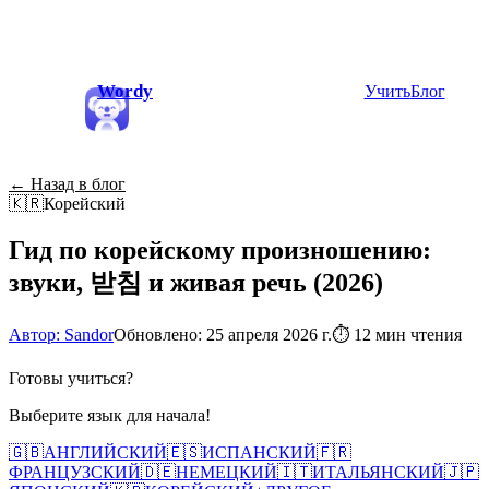
Wordy
Учить
Блог
← Назад в блог
🇰🇷
Корейский
Гид по корейскому произношению:
звуки, 받침 и живая речь (2026)
Автор: Sandor
Обновлено: 25 апреля 2026 г.
⏱
12 мин чтения
Готовы учиться?
Выберите язык для начала!
🇬🇧
АНГЛИЙСКИЙ
🇪🇸
ИСПАНСКИЙ
🇫🇷
ФРАНЦУЗСКИЙ
🇩🇪
НЕМЕЦКИЙ
🇮🇹
ИТАЛЬЯНСКИЙ
🇯🇵