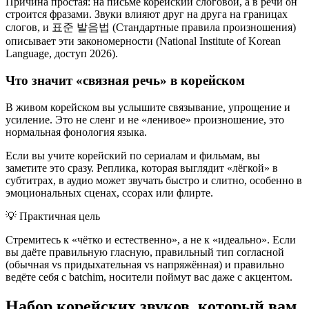
Причина простая: на письме корейский слоговой, а в речи он
строится фразами. Звуки влияют друг на друга на границах
слогов, и 표준 발음법 (Стандартные правила произношения)
описывает эти закономерности (National Institute of Korean
Language, доступ 2026).
Что значит «связная речь» в корейском
В живом корейском вы услышите связывание, упрощение и
усиление. Это не сленг и не «ленивое» произношение, это
нормальная фонология языка.
Если вы учите корейский по сериалам и фильмам, вы
заметите это сразу. Реплика, которая выглядит «лёгкой» в
субтитрах, в аудио может звучать быстро и слитно, особенно в
эмоциональных сценах, ссорах или флирте.
💡
Практичная цель
Стремитесь к «чётко и естественно», а не к «идеально». Если
вы даёте правильную гласную, правильный тип согласной
(обычная vs придыхательная vs напряжённая) и правильно
ведёте себя с batchim, носители поймут вас даже с акцентом.
Набор корейских звуков, который вам