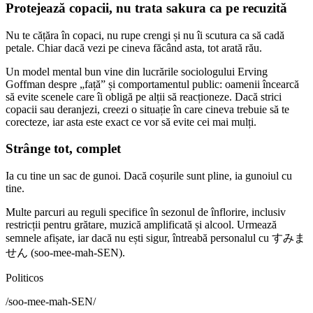
Protejează copacii, nu trata sakura ca pe recuzită
Nu te cățăra în copaci, nu rupe crengi și nu îi scutura ca să cadă
petale. Chiar dacă vezi pe cineva făcând asta, tot arată rău.
Un model mental bun vine din lucrările sociologului Erving
Goffman despre „față” și comportamentul public: oamenii încearcă
să evite scenele care îi obligă pe alții să reacționeze. Dacă strici
copacii sau deranjezi, creezi o situație în care cineva trebuie să te
corecteze, iar asta este exact ce vor să evite cei mai mulți.
Strânge tot, complet
Ia cu tine un sac de gunoi. Dacă coșurile sunt pline, ia gunoiul cu
tine.
Multe parcuri au reguli specifice în sezonul de înflorire, inclusiv
restricții pentru grătare, muzică amplificată și alcool. Urmează
semnele afișate, iar dacă nu ești sigur, întreabă personalul cu すみま
せん (soo-mee-mah-SEN).
Politicos
/
soo-mee-mah-SEN
/