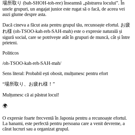
場所取り (bah-SHOH-toh-ree) înseamnă „păstrarea locului”. În
unele grupuri, un angajat junior este rugat să o facă, de aceea vei
auzi glume despre asta.
Dacă cineva a făcut asta pentru grupul tău, recunoaște efortul. お疲
れ様 (oh-TSOO-kah-reh-SAH-mah) este o expresie naturală și
sigură social, care se potrivește atât în grupuri de muncă, cât și între
prieteni.
Politicos
/
oh-TSOO-kah-reh-SAH-mah
/
Sens literal
:
Probabil ești obosit, mulțumesc pentru efort
“
場所取り、お疲れ様！
”
Mulțumesc că ai păstrat locul!
🌍
O expresie foarte frecventă în Japonia pentru a recunoaște efortul.
La hanami, este perfectă pentru persoana care a venit devreme, a
cărat lucruri sau a organizat grupul.