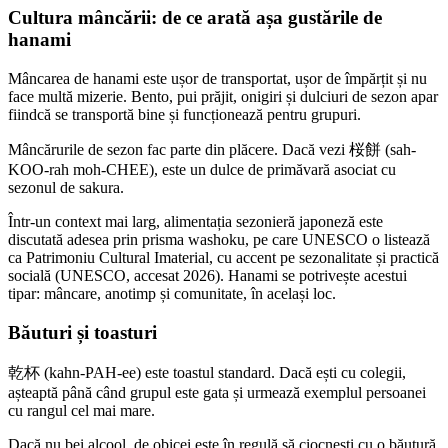
Cultura mâncării: de ce arată așa gustările de
hanami
Mâncarea de hanami este ușor de transportat, ușor de împărțit și nu
face multă mizerie. Bento, pui prăjit, onigiri și dulciuri de sezon apar
fiindcă se transportă bine și funcționează pentru grupuri.
Mâncărurile de sezon fac parte din plăcere. Dacă vezi 桜餅 (sah-
KOO-rah moh-CHEE), este un dulce de primăvară asociat cu
sezonul de sakura.
Într-un context mai larg, alimentația sezonieră japoneză este
discutată adesea prin prisma washoku, pe care UNESCO o listează
ca Patrimoniu Cultural Imaterial, cu accent pe sezonalitate și practică
socială (UNESCO, accesat 2026). Hanami se potrivește acestui
tipar: mâncare, anotimp și comunitate, în același loc.
Băuturi și toasturi
乾杯 (kahn-PAH-ee) este toastul standard. Dacă ești cu colegii,
așteaptă până când grupul este gata și urmează exemplul persoanei
cu rangul cel mai mare.
Dacă nu bei alcool, de obicei este în regulă să ciocnești cu o băutură