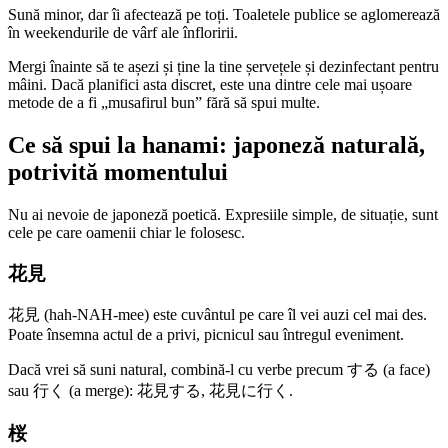
Sună minor, dar îi afectează pe toți. Toaletele publice se aglomerează
în weekendurile de vârf ale înfloririi.
Mergi înainte să te așezi și ține la tine șervețele și dezinfectant pentru
mâini. Dacă planifici asta discret, este una dintre cele mai ușoare
metode de a fi „musafirul bun” fără să spui multe.
Ce să spui la hanami: japoneză naturală,
potrivită momentului
Nu ai nevoie de japoneză poetică. Expresiile simple, de situație, sunt
cele pe care oamenii chiar le folosesc.
花見
花見 (hah-NAH-mee) este cuvântul pe care îl vei auzi cel mai des.
Poate însemna actul de a privi, picnicul sau întregul eveniment.
Dacă vrei să suni natural, combină-l cu verbe precum する (a face)
sau 行く (a merge): 花見する, 花見に行く.
桜