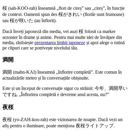
桜 (sah-KOO-rah) înseamnă „flori de cireș” sau „cireș”, în funcție
de context. Oamenii spun des 桜がきれい (florile sunt frumoase)
sau 桜が咲いた (au înflorit).
Dacă înveți japoneză din media, vei auzi 桜 folosit ca marker
sezonier în drame și anime. Pentru mai multe idei de învățare din
media, răsfoiește
prezentarea limbii japoneze
și apoi alege o rutină
pe clipuri care se potrivește nivelului tău.
満開
満開 (mahn-KAI) înseamnă „înflorire completă”. Este comun în
actualizările meteo și în conversațiile obișnuite.
Este și un început de conversație sigur cu străinii: 今年、満開早い
ですね, „Înflorirea completă e devreme anul acesta, nu?”
夜桜
夜桜 (yo-ZAH-koo-rah) este vizionarea de noapte. Dacă vezi un
afiș pentru o iluminare, poate menționa 夜桜ライトアップ.