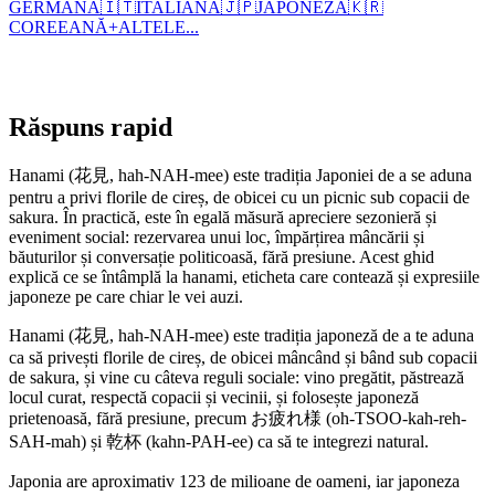
GERMANĂ
🇮🇹
ITALIANĂ
🇯🇵
JAPONEZĂ
🇰🇷
COREEANĂ
+
ALTELE...
Răspuns rapid
Hanami (花見, hah-NAH-mee) este tradiția Japoniei de a se aduna
pentru a privi florile de cireș, de obicei cu un picnic sub copacii de
sakura. În practică, este în egală măsură apreciere sezonieră și
eveniment social: rezervarea unui loc, împărțirea mâncării și
băuturilor și conversație politicoasă, fără presiune. Acest ghid
explică ce se întâmplă la hanami, eticheta care contează și expresiile
japoneze pe care chiar le vei auzi.
Hanami (花見, hah-NAH-mee) este tradiția japoneză de a te aduna
ca să privești florile de cireș, de obicei mâncând și bând sub copacii
de sakura, și vine cu câteva reguli sociale: vino pregătit, păstrează
locul curat, respectă copacii și vecinii, și folosește japoneză
prietenoasă, fără presiune, precum お疲れ様 (oh-TSOO-kah-reh-
SAH-mah) și 乾杯 (kahn-PAH-ee) ca să te integrezi natural.
Japonia are aproximativ 123 de milioane de oameni, iar japoneza