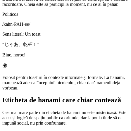
răcoritoare. Cheia este să participi la moment, nu ce ai în pahar.
Politicos
/
kahn-PAH-ee
/
Sens literal
:
Un toast
“
じゃあ、乾杯！
”
Bine, noroc!
🌍
Folosit pentru toasturi în contexte informale și formale. La hanami,
marchează adesea 'începutul' picnicului, chiar dacă oamenii deja
vorbeau.
Eticheta de hanami care chiar contează
Cea mai mare parte din eticheta de hanami nu este misterioasă. Este
aceeași logică de spațiu public ca oriunde, dar Japonia tinde să o
impună social, nu prin confruntare.