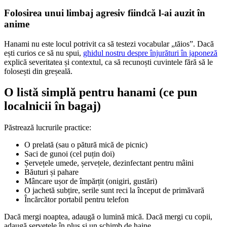
Folosirea unui limbaj agresiv fiindcă l-ai auzit în
anime
Hanami nu este locul potrivit ca să testezi vocabular „tăios”. Dacă
ești curios ce să nu spui,
ghidul nostru despre înjurături în japoneză
explică severitatea și contextul, ca să recunoști cuvintele fără să le
folosești din greșeală.
O listă simplă pentru hanami (ce pun
localnicii în bagaj)
Păstrează lucrurile practice:
O prelată (sau o pătură mică de picnic)
Saci de gunoi (cel puțin doi)
Șervețele umede, șervețele, dezinfectant pentru mâini
Băuturi și pahare
Mâncare ușor de împărțit (onigiri, gustări)
O jachetă subțire, serile sunt reci la început de primăvară
Încărcător portabil pentru telefon
Dacă mergi noaptea, adaugă o lumină mică. Dacă mergi cu copii,
adaugă șervețele în plus și un schimb de haine.