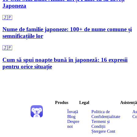
Japoneza
🇯🇵
Nume de familie japoneze: 100+ de nume comune și
semnificațiile lor
🇯🇵
Cum să spui noapte bună în japoneză: 16 expresii
pentru orice situație
Produs
Legal
Asistență
Învață
Politica de
As
Blog
Confidențialitate
Co
Despre
Termeni și
noi
Condiții
Ștergere Cont