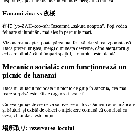
inspirație, apoi întreabă localnicii unde merg după muncă.
Hanami ziua vs 夜桜
夜桜 (yo-ZAH-koo-rah) înseamnă „sakura noaptea”. Poți vedea
felinare și iluminări, mai ales în parcurile mari.
Vizionarea noaptea poate părea mai festivă, dar și mai zgomotoasă.
Dacă preferi liniștea, mergi dimineața devreme, când alergătorii și
cei care plimbă câinii împart spațiul, iar lumina este blândă.
Mecanica socială: cum funcționează un
picnic de hanami
Dacă nu ai făcut niciodată un picnic de grup în Japonia, cea mai
mare surpriză este cât de organizat poate fi.
Cineva ajunge devreme ca să rezerve un loc. Oamenii aduc mâncare
și băuturi, și există de obicei o înțelegere comună că contribui cu
ceva, chiar dacă este puțin.
場所取り: rezervarea locului