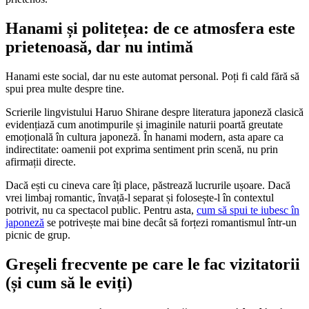
Hanami și politețea: de ce atmosfera este
prietenoasă, dar nu intimă
Hanami este social, dar nu este automat personal. Poți fi cald fără să
spui prea multe despre tine.
Scrierile lingvistului Haruo Shirane despre literatura japoneză clasică
evidențiază cum anotimpurile și imaginile naturii poartă greutate
emoțională în cultura japoneză. În hanami modern, asta apare ca
indirectitate: oamenii pot exprima sentiment prin scenă, nu prin
afirmații directe.
Dacă ești cu cineva care îți place, păstrează lucrurile ușoare. Dacă
vrei limbaj romantic, învață-l separat și folosește-l în contextul
potrivit, nu ca spectacol public. Pentru asta,
cum să spui te iubesc în
japoneză
se potrivește mai bine decât să forțezi romantismul într-un
picnic de grup.
Greșeli frecvente pe care le fac vizitatorii
(și cum să le eviți)