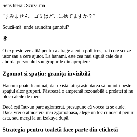
Sens literal
:
Scuză-mă
“
すみません、ゴミはどこに捨てますか？
”
Scuză-mă, unde aruncăm gunoiul?
🌍
O expresie versatilă pentru a atrage atenția politicos, a-ți cere scuze
ușor sau a cere ajutor. La hanami, este cea mai sigură cale de a
aborda personalul sau grupurile din apropiere.
Zgomot și spațiu: granița invizibilă
Hanami poate fi animat, dar există totuși așteptarea să nu intri peste
spațiul altor grupuri. Păstrează o amprentă rezonabilă a prelatei și nu
bloca aleile de mers.
Dacă ești într-un parc aglomerat, presupune că vocea ta se aude.
Dacă vrei o atmosferă mai zgomotoasă, alege un loc cunoscut pentru
asta, sau mergi la un izakaya după.
Strategia pentru toaletă face parte din etichetă