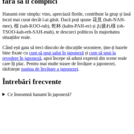
fără să îl complici
Hanami este simplu: vino, apreciază florile, contribuie la grup și lasă
locul mai curat decât l-ai găsit. Dacă poți spune 花見 (hah-NAH-
mee), 桜 (sah-KOO-rah), 乾杯 (kahn-PAH-ee) și お疲れ様 (oh-
TSOO-kah-reh-SAH-mah), te descurci politicos în majoritatea
situațiilor reale.
Când ești gata să treci dincolo de discuțiile sezoniere, ține-ți bazele
bine fixate cu
cum să spui salut în japoneză
și
cum să spui la
revedere în japoneză
, apoi începe să aduni expresii din scene reale
care îți plac. Pentru mai multe trasee de învățare a japonezei,
răsfoiește
pagina de învățare a japonezei
.
Întrebări frecvente
Ce înseamnă hanami în japoneză?