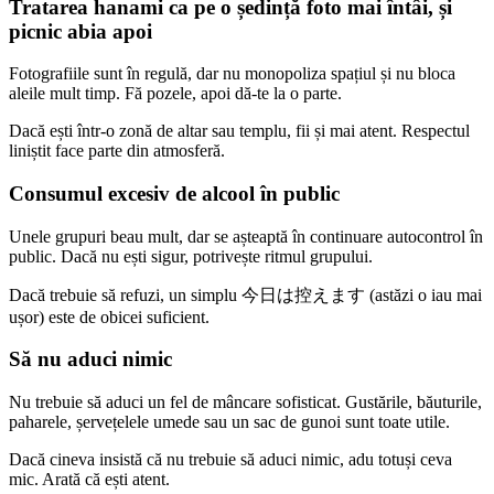
Tratarea hanami ca pe o ședință foto mai întâi, și
picnic abia apoi
Fotografiile sunt în regulă, dar nu monopoliza spațiul și nu bloca
aleile mult timp. Fă pozele, apoi dă-te la o parte.
Dacă ești într-o zonă de altar sau templu, fii și mai atent. Respectul
liniștit face parte din atmosferă.
Consumul excesiv de alcool în public
Unele grupuri beau mult, dar se așteaptă în continuare autocontrol în
public. Dacă nu ești sigur, potrivește ritmul grupului.
Dacă trebuie să refuzi, un simplu 今日は控えます (astăzi o iau mai
ușor) este de obicei suficient.
Să nu aduci nimic
Nu trebuie să aduci un fel de mâncare sofisticat. Gustările, băuturile,
paharele, șervețelele umede sau un sac de gunoi sunt toate utile.
Dacă cineva insistă că nu trebuie să aduci nimic, adu totuși ceva
mic. Arată că ești atent.