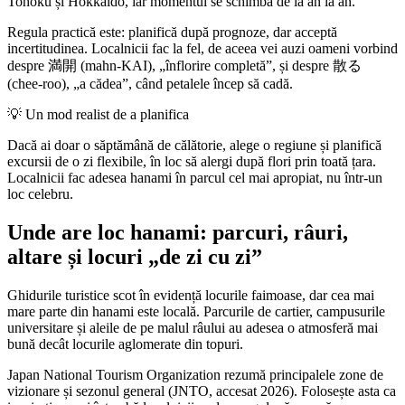
Tohoku și Hokkaido, iar momentul se schimbă de la an la an.
Regula practică este: planifică după prognoze, dar acceptă
incertitudinea. Localnicii fac la fel, de aceea vei auzi oameni vorbind
despre 満開 (mahn-KAI), „înflorire completă”, și despre 散る
(chee-roo), „a cădea”, când petalele încep să cadă.
💡
Un mod realist de a planifica
Dacă ai doar o săptămână de călătorie, alege o regiune și planifică
excursii de o zi flexibile, în loc să alergi după flori prin toată țara.
Localnicii fac adesea hanami în parcul cel mai apropiat, nu într-un
loc celebru.
Unde are loc hanami: parcuri, râuri,
altare și locuri „de zi cu zi”
Ghidurile turistice scot în evidență locurile faimoase, dar cea mai
mare parte din hanami este locală. Parcurile de cartier, campusurile
universitare și aleile de pe malul râului au adesea o atmosferă mai
bună decât locurile aglomerate din topuri.
Japan National Tourism Organization rezumă principalele zone de
vizionare și sezonul general (JNTO, accesat 2026). Folosește asta ca