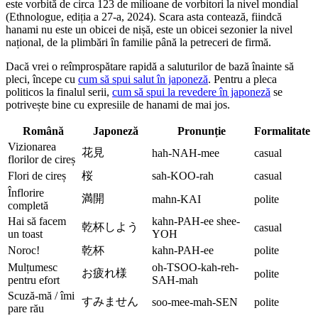
este vorbită de circa 123 de milioane de vorbitori la nivel mondial
(Ethnologue, ediția a 27-a, 2024). Scara asta contează, fiindcă
hanami nu este un obicei de nișă, este un obicei sezonier la nivel
național, de la plimbări în familie până la petreceri de firmă.
Dacă vrei o reîmprospătare rapidă a saluturilor de bază înainte să
pleci, începe cu
cum să spui salut în japoneză
. Pentru a pleca
politicos la finalul serii,
cum să spui la revedere în japoneză
se
potrivește bine cu expresiile de hanami de mai jos.
Română
Japoneză
Pronunție
Formalitate
Vizionarea
花見
hah-NAH-mee
casual
florilor de cireș
Flori de cireș
桜
sah-KOO-rah
casual
Înflorire
満開
mahn-KAI
polite
completă
Hai să facem
kahn-PAH-ee shee-
乾杯しよう
casual
un toast
YOH
Noroc!
乾杯
kahn-PAH-ee
polite
Mulțumesc
oh-TSOO-kah-reh-
お疲れ様
polite
pentru efort
SAH-mah
Scuză-mă / îmi
すみません
soo-mee-mah-SEN
polite
pare rău