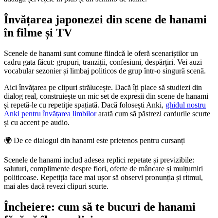
Învățarea japonezei din scene de hanami
în filme și TV
Scenele de hanami sunt comune fiindcă le oferă scenariștilor un
cadru gata făcut: grupuri, tranziții, confesiuni, despărțiri. Vei auzi
vocabular sezonier și limbaj politicos de grup într-o singură scenă.
Aici învățarea pe clipuri strălucește. Dacă îți place să studiezi din
dialog real, construiește un mic set de expresii din scene de hanami
și repetă-le cu repetiție spațiată. Dacă folosești Anki,
ghidul nostru
Anki pentru învățarea limbilor
arată cum să păstrezi cardurile scurte
și cu accent pe audio.
🌍
De ce dialogul din hanami este prietenos pentru cursanți
Scenele de hanami includ adesea replici repetate și previzibile:
saluturi, complimente despre flori, oferte de mâncare și mulțumiri
politicoase. Repetiția face mai ușor să observi pronunția și ritmul,
mai ales dacă revezi clipuri scurte.
Încheiere: cum să te bucuri de hanami