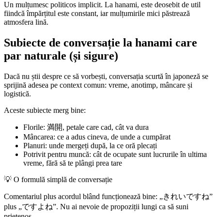
Un mulțumesc politicos implicit. La hanami, este deosebit de util
fiindcă împărțitul este constant, iar mulțumirile mici păstrează
atmosfera lină.
Subiecte de conversație la hanami care
par naturale (și sigure)
Dacă nu știi despre ce să vorbești, conversația scurtă în japoneză se
sprijină adesea pe context comun: vreme, anotimp, mâncare și
logistică.
Aceste subiecte merg bine:
Florile: 満開, petale care cad, cât va dura
Mâncarea: ce a adus cineva, de unde a cumpărat
Planuri: unde mergeți după, la ce oră plecați
Potrivit pentru muncă: cât de ocupate sunt lucrurile în ultima
vreme, fără să te plângi prea tare
💡
O formulă simplă de conversație
Comentariul plus acordul blând funcționează bine: „きれいですね”
plus „ですよね”. Nu ai nevoie de propoziții lungi ca să suni
prietenos.