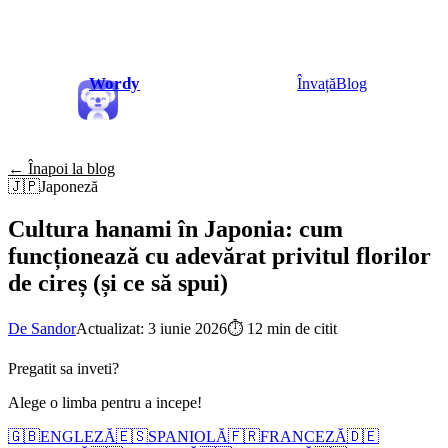
Wordy
Învață
Blog
← Înapoi la blog
🇯🇵
Japoneză
Cultura hanami în Japonia: cum
funcționează cu adevărat privitul florilor
de cireș (și ce să spui)
De Sandor
Actualizat: 3 iunie 2026
⏱
12 min de citit
Pregatit sa inveti?
Alege o limba pentru a incepe!
🇬🇧
ENGLEZĂ
🇪🇸
SPANIOLĂ
🇫🇷
FRANCEZĂ
🇩🇪