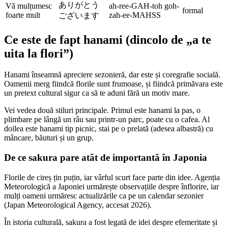
ありがとう
Vă mulțumesc
ah-ree-GAH-toh goh-
formal
foarte mult
zah-ee-MAHSS
ございます
Ce este de fapt hanami (dincolo de „a te
uita la flori”)
Hanami înseamnă apreciere sezonieră, dar este și coregrafie socială.
Oamenii merg fiindcă florile sunt frumoase, și fiindcă primăvara este
un pretext cultural sigur ca să te aduni fără un motiv mare.
Vei vedea două stiluri principale. Primul este hanami la pas, o
plimbare pe lângă un râu sau printr-un parc, poate cu o cafea. Al
doilea este hanami tip picnic, stai pe o prelată (adesea albastră) cu
mâncare, băuturi și un grup.
De ce sakura pare atât de importantă în Japonia
Florile de cireș țin puțin, iar vârful scurt face parte din idee. Agenția
Meteorologică a Japoniei urmărește observațiile despre înflorire, iar
mulți oameni urmăresc actualizările ca pe un calendar sezonier
(Japan Meteorological Agency, accesat 2026).
În istoria culturală, sakura a fost legată de idei despre efemeritate și