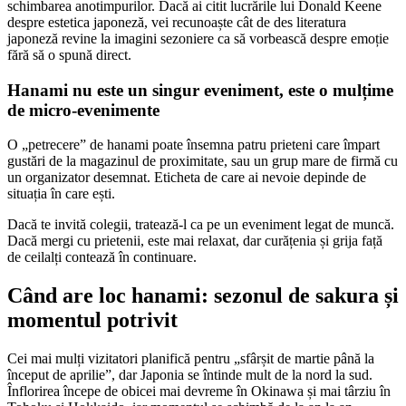
schimbarea anotimpurilor. Dacă ai citit lucrările lui Donald Keene
despre estetica japoneză, vei recunoaște cât de des literatura
japoneză revine la imagini sezoniere ca să vorbească despre emoție
fără să o spună direct.
Hanami nu este un singur eveniment, este o mulțime
de micro-evenimente
O „petrecere” de hanami poate însemna patru prieteni care împart
gustări de la magazinul de proximitate, sau un grup mare de firmă cu
un organizator desemnat. Eticheta de care ai nevoie depinde de
situația în care ești.
Dacă te invită colegii, tratează-l ca pe un eveniment legat de muncă.
Dacă mergi cu prietenii, este mai relaxat, dar curățenia și grija față
de ceilalți contează în continuare.
Când are loc hanami: sezonul de sakura și
momentul potrivit
Cei mai mulți vizitatori planifică pentru „sfârșit de martie până la
început de aprilie”, dar Japonia se întinde mult de la nord la sud.
Înflorirea începe de obicei mai devreme în Okinawa și mai târziu în