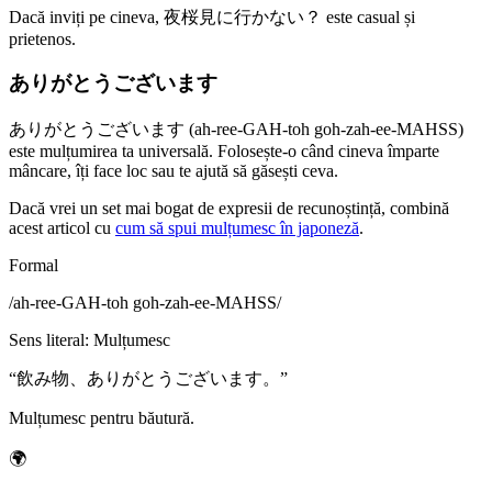
Dacă inviți pe cineva, 夜桜見に行かない？ este casual și
prietenos.
ありがとうございます
ありがとうございます (ah-ree-GAH-toh goh-zah-ee-MAHSS)
este mulțumirea ta universală. Folosește-o când cineva împarte
mâncare, îți face loc sau te ajută să găsești ceva.
Dacă vrei un set mai bogat de expresii de recunoștință, combină
acest articol cu
cum să spui mulțumesc în japoneză
.
Formal
/
ah-ree-GAH-toh goh-zah-ee-MAHSS
/
Sens literal
:
Mulțumesc
“
飲み物、ありがとうございます。
”
Mulțumesc pentru băutură.
🌍