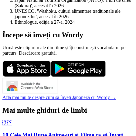
Japan National Tourism Organization (JNTO), 'Flori de cireș
(Sakura)', accesat în 2026
UNESCO, 'Washoku, culturi alimentare tradiționale ale
japonezilor', accesat în 2026
Ethnologue, ediția a 27-a, 2024
Începe să înveți cu Wordy
Urmărește clipuri reale din filme și îți construiești vocabularul pe
parcurs. Descărcare gratuită.
Află mai multe despre cum să înveți Japoneză cu Wordy →
Mai multe ghiduri de limbi
🇯🇵
10 Cele Mai Bune Anime-uri și Filme ca să Înveți