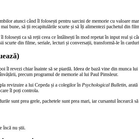
mbilor atunci când îl folosești pentru sarcini de memorie cu valoare mare: 
mai bune, să ții recapitulările scurte și să îți alimentezi pachetul din filme
olosești ca să reții ceea ce întâlnești în mod repetat în input real și când
i scurte din filme, seriale, lecturi și conversații, transformă-le în cardu
șuează)
 apoi îl revezi chiar înainte să se piardă. Ideea de bază vine din munca 
a învățării, precum programul de memorie al lui Paul Pimsleur.
pla revizuire a lui Cepeda și a colegilor în
Psychological Bulletin
, arat
are îl poți controla.
rile sunt prea grele, pachetele sunt prea mari, iar cursantul încearcă să
 încă nu știi.