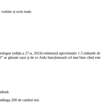
orbire și scris reale.
thnologue (ediția a 27-a, 2024) estimează aproximativ 1.5 miliarde de
al” se găsește ușor și de ce Anki funcționează cel mai bine când este
 adună.
a adăuga 200 de carduri noi.