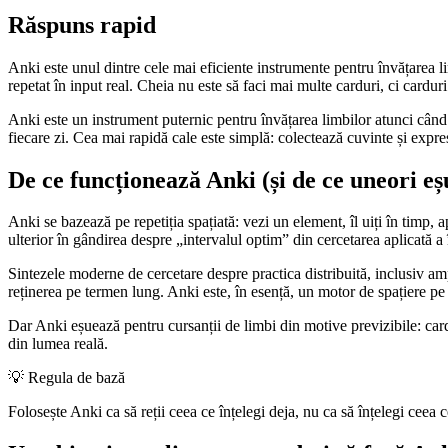
Răspuns rapid
Anki este unul dintre cele mai eficiente instrumente pentru învățarea li
repetat în input real. Cheia nu este să faci mai multe carduri, ci carduri 
Anki este un instrument puternic pentru învățarea limbilor atunci când îl f
fiecare zi. Cea mai rapidă cale este simplă: colectează cuvinte și expresi
De ce funcționează Anki (și de ce uneori e
Anki se bazează pe repetiția spațiată: vezi un element, îl uiți în timp,
ulterior în gândirea despre „intervalul optim” din cercetarea aplicată 
Sintezele moderne de cercetare despre practica distribuită, inclusiv am
reținerea pe termen lung. Anki este, în esență, un motor de spațiere pe c
Dar Anki eșuează pentru cursanții de limbi din motive previzibile: cardu
din lumea reală.
💡
Regula de bază
Folosește Anki ca să reții ceea ce înțelegi deja, nu ca să înțelegi ceea ce