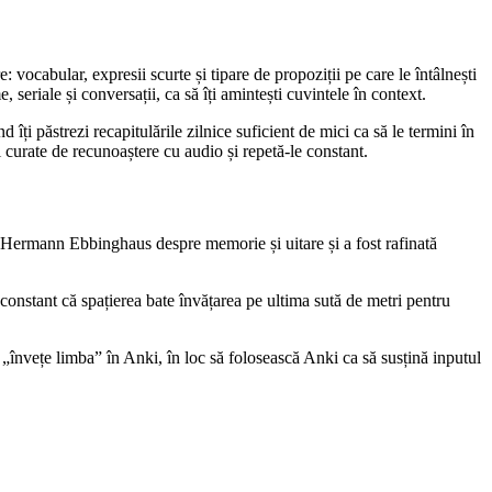
vocabular, expresii scurte și tipare de propoziții pe care le întâlnești
, seriale și conversații, ca să îți amintești cuvintele în context.
 îți păstrezi recapitulările zilnice suficient de mici ca să le termini în
ri curate de recunoaștere cu audio și repetă-le constant.
lui Hermann Ebbinghaus despre memorie și uitare și a fost rafinată
ă constant că spațierea bate învățarea pe ultima sută de metri pentru
 „învețe limba” în Anki, în loc să folosească Anki ca să susțină inputul