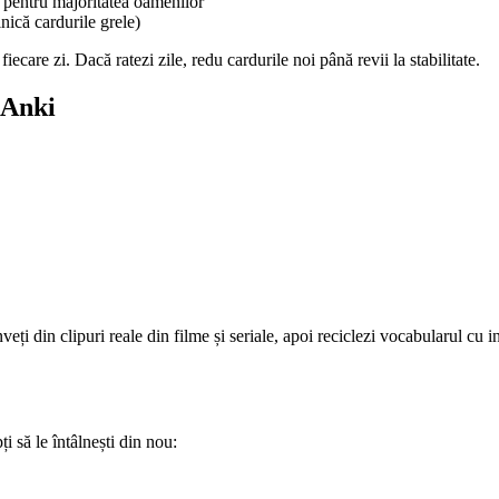
i pentru majoritatea oamenilor
nică cardurile grele)
ecare zi. Dacă ratezi zile, redu cardurile noi până revii la stabilitate.
 Anki
ți din clipuri reale din filme și seriale, apoi reciclezi vocabularul cu 
 să le întâlnești din nou: