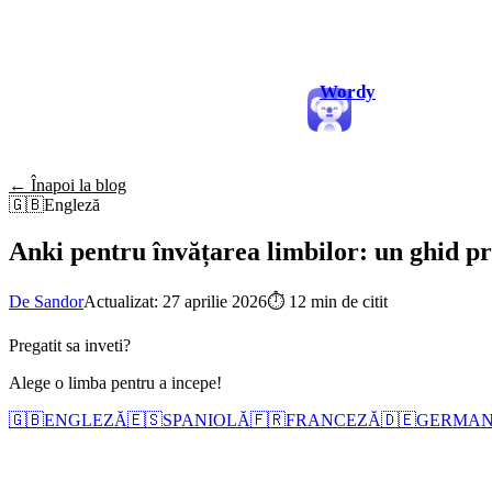
Wordy
← Înapoi la blog
🇬🇧
Engleză
Anki pentru învățarea limbilor: un ghid pr
De Sandor
Actualizat: 27 aprilie 2026
⏱
12 min de citit
Pregatit sa inveti?
Alege o limba pentru a incepe!
🇬🇧
ENGLEZĂ
🇪🇸
SPANIOLĂ
🇫🇷
FRANCEZĂ
🇩🇪
GERMA