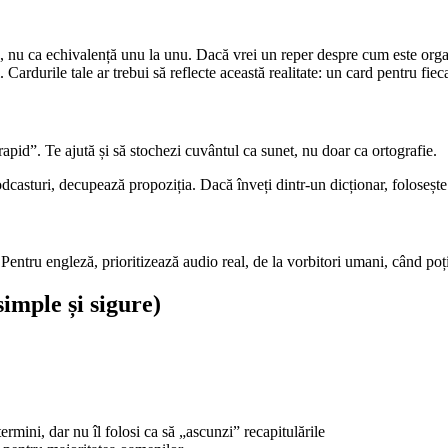
zare, nu ca echivalență unu la unu. Dacă vrei un reper despre cum este or
urile tale ar trebui să reflecte această realitate: un card pentru fiecar
rapid”. Te ajută și să stochezi cuvântul ca sunet, nu doar ca ortografie.
odcasturi, decupează propoziția. Dacă înveți dintr-un dicționar, folosește
. Pentru engleză, prioritizează audio real, de la vorbitori umani, când poț
imple și sigure)
ermini, dar nu îl folosi ca să „ascunzi” recapitulările