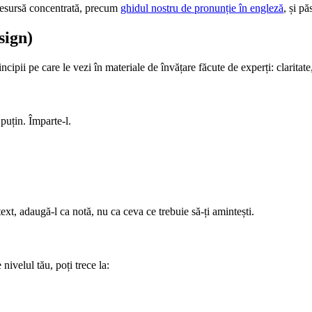
resursă concentrată, precum
ghidul nostru de pronunție în engleză
, și p
sign)
ncipii pe care le vezi în materiale de învățare făcute de experți: claritat
 puțin. Împarte-l.
xt, adaugă-l ca notă, nu ca ceva ce trebuie să-ți amintești.
nivelul tău, poți trece la: