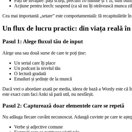
Pași de învățare: pași scurți, precum 10 minute și 1 zi, sunt bun
Acțiune pentru leech: suspend (ca să nu îți otrăvească munca zil
Cea mai importantă „setare” este comportamentală: fă recapitulările în fi
Un flux de lucru practic: din viața reală în
Pasul 1: Alege fluxul tău de input
Alege una sau două surse de care te poți ține:
Un serial care îți place
Un podcast la nivelul tău
O lectură gradată
Emailuri și ședințe de la muncă
Dacă vrei o abordare axată pe media, ideea de bază a Wordy este că înve
este exact cum faci Anki să pară util, nu nesfârșit.
Pasul 2: Capturează doar elementele care se repetă
Nu adăuga fiecare cuvânt necunoscut. Adaugă cuvinte pe care te aștepți
Verbe și adjective comune