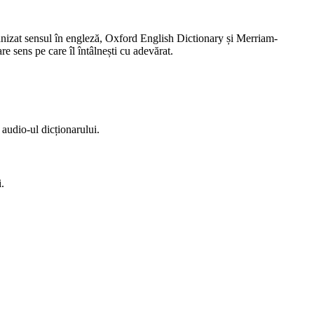
ganizat sensul în engleză, Oxford English Dictionary și Merriam-
e sens pe care îl întâlnești cu adevărat.
 audio-ul dicționarului.
i.