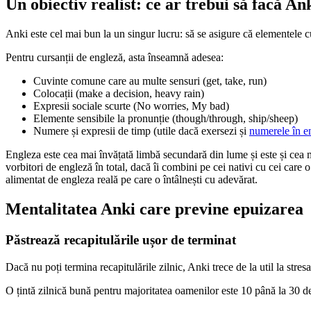
Un obiectiv realist: ce ar trebui să facă An
Anki este cel mai bun la un singur lucru: să se asigure că elementele c
Pentru cursanții de engleză, asta înseamnă adesea:
Cuvinte comune care au multe sensuri (get, take, run)
Colocații (make a decision, heavy rain)
Expresii sociale scurte (No worries, My bad)
Elemente sensibile la pronunție (though/through, ship/sheep)
Numere și expresii de timp (utile dacă exersezi și
numerele în e
Engleza este cea mai învățată limbă secundară din lume și este și cea m
vorbitori de engleză în total, dacă îi combini pe cei nativi cu cei car
alimentat de engleza reală pe care o întâlnești cu adevărat.
Mentalitatea Anki care previne epuizarea
Păstrează recapitulările ușor de terminat
Dacă nu poți termina recapitulările zilnic, Anki trece de la util la stre
O țintă zilnică bună pentru majoritatea oamenilor este 10 până la 30 de 