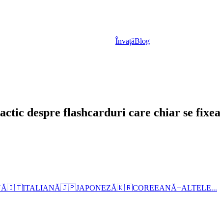
Învață
Blog
actic despre flashcarduri care chiar se fixe
NĂ
🇮🇹
ITALIANĂ
🇯🇵
JAPONEZĂ
🇰🇷
COREEANĂ
+
ALTELE...