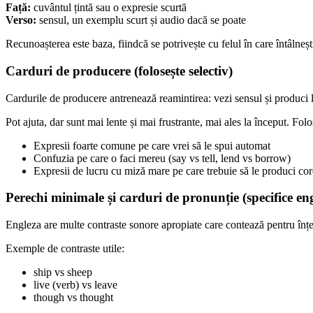
Față:
cuvântul țintă sau o expresie scurtă
Verso:
sensul, un exemplu scurt și audio dacă se poate
Recunoașterea este baza, fiindcă se potrivește cu felul în care întâlnești
Carduri de producere (folosește selectiv)
Cardurile de producere antrenează reamintirea: vezi sensul și produci l
Pot ajuta, dar sunt mai lente și mai frustrante, mai ales la început. Folo
Expresii foarte comune pe care vrei să le spui automat
Confuzia pe care o faci mereu (say vs tell, lend vs borrow)
Expresii de lucru cu miză mare pe care trebuie să le produci cor
Perechi minimale și carduri de pronunție (specifice eng
Engleza are multe contraste sonore apropiate care contează pentru înțel
Exemple de contraste utile:
ship vs sheep
live (verb) vs leave
though vs thought