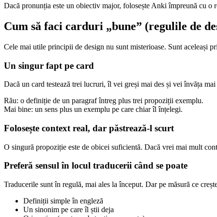
Dacă pronunția este un obiectiv major, folosește Anki împreună cu o 
Cum să faci carduri „bune” (regulile de de
Cele mai utile principii de design nu sunt misterioase. Sunt aceleași pri
Un singur fapt pe card
Dacă un card testează trei lucruri, îl vei greși mai des și vei învăța mai
Rău: o definiție de un paragraf întreg plus trei propoziții exemplu.
Mai bine: un sens plus un exemplu pe care chiar îl înțelegi.
Folosește context real, dar păstrează-l scurt
O singură propoziție este de obicei suficientă. Dacă vrei mai mult conte
Preferă sensul în locul traducerii când se poate
Traducerile sunt în regulă, mai ales la început. Dar pe măsură ce crește 
Definiții simple în engleză
Un sinonim pe care îl știi deja