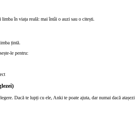
 limba în viața reală: mai întâi o auzi sau o citești.
imba țintă.
sește-le pentru:
ect
lezei)
egere. Dacă te lupți cu ele, Anki te poate ajuta, dar numai dacă atașezi 