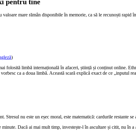
ki pentru tine
u valoare mare rămân disponibile în memorie, ca să le recunoști rapid în v
ngleză
)
ai folosită limbă internațională în afaceri, știință și conținut online. E
e o vorbesc ca a doua limbă. Această scară explică exact de ce „inputul re
sant. Stresul nu este un eșec moral, este matematică: cardurile restante se
minute. Dacă ai mai mult timp, investește-l în ascultare și citit, nu în 