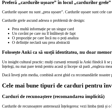
Preferă „cardurile ușoare” în locul „cardurilor grele”
Cardurile ușoare nu sunt „prea ușoare”. Cardurile ușoare sunt cele care
Cardurile grele ascund adesea o problemă de design:
Prea multă informație pe un singur card
Un cuvânt pe care nu îl întâlnești de fapt
O propoziție pe care încă nu o poți analiza
O definiție neclară sau prea abstractă
Folosește Anki ca să susții identitatea, nu doar memor
Un insight cultural practic: mulți cursanți renunță la Anki fiindcă li se
înțelegi, nu mai pare temă pentru acasă și începe să pară „engleza mea
Dacă înveți prin media, combină acest ghid cu recomandările noastre
Cele mai bune tipuri de carduri pentru înv
Carduri de recunoaștere (recomandarea implicită)
Cardurile de recunoaștere antrenează înțelegerea: vezi limba țintă și o î