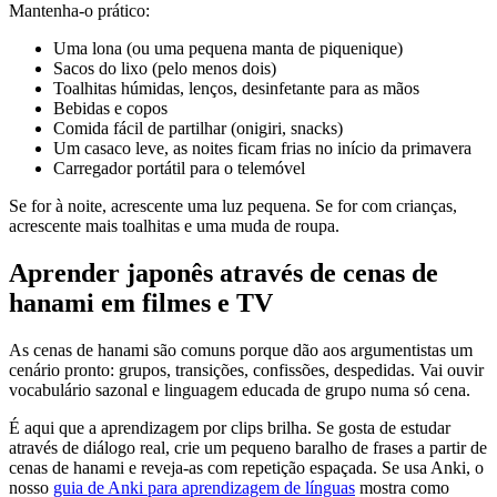
Mantenha-o prático:
Uma lona (ou uma pequena manta de piquenique)
Sacos do lixo (pelo menos dois)
Toalhitas húmidas, lenços, desinfetante para as mãos
Bebidas e copos
Comida fácil de partilhar (onigiri, snacks)
Um casaco leve, as noites ficam frias no início da primavera
Carregador portátil para o telemóvel
Se for à noite, acrescente uma luz pequena. Se for com crianças,
acrescente mais toalhitas e uma muda de roupa.
Aprender japonês através de cenas de
hanami em filmes e TV
As cenas de hanami são comuns porque dão aos argumentistas um
cenário pronto: grupos, transições, confissões, despedidas. Vai ouvir
vocabulário sazonal e linguagem educada de grupo numa só cena.
É aqui que a aprendizagem por clips brilha. Se gosta de estudar
através de diálogo real, crie um pequeno baralho de frases a partir de
cenas de hanami e reveja-as com repetição espaçada. Se usa Anki, o
nosso
guia de Anki para aprendizagem de línguas
mostra como