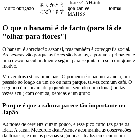
ah-ree-GAH-toh
ありがとう
Muito obrigado
goh-zah-ee-
formal
ございます
MAHSS
O que o hanami é de facto (para lá de
"olhar para flores")
O hanami é apreciação sazonal, mas também é coreografia social.
As pessoas vão porque as flores são bonitas, e porque a primavera é
uma desculpa culturalmente segura para se juntarem sem um grande
motivo.
Vai ver dois estilos principais. O primeiro é o hanami a andar, um
passeio ao longo de um rio ou num parque, talvez com um café. O
segundo é o hanami de piquenique, sentado numa lona (muitas
vezes azul) com comida, bebidas e um grupo.
Porque é que a sakura parece tão importante no
Japão
As flores de cerejeira duram pouco, e esse pico curto faz parte da
ideia. A Japan Meteorological Agency acompanha as observações
da floração, e muitas pessoas seguem as atualizações como um