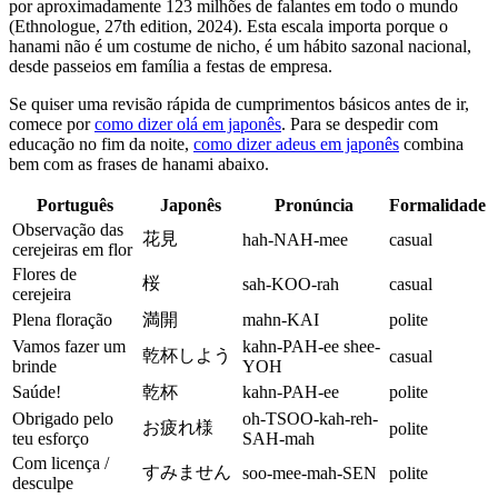
por aproximadamente 123 milhões de falantes em todo o mundo
(Ethnologue, 27th edition, 2024). Esta escala importa porque o
hanami não é um costume de nicho, é um hábito sazonal nacional,
desde passeios em família a festas de empresa.
Se quiser uma revisão rápida de cumprimentos básicos antes de ir,
comece por
como dizer olá em japonês
. Para se despedir com
educação no fim da noite,
como dizer adeus em japonês
combina
bem com as frases de hanami abaixo.
Português
Japonês
Pronúncia
Formalidade
Observação das
花見
hah-NAH-mee
casual
cerejeiras em flor
Flores de
桜
sah-KOO-rah
casual
cerejeira
Plena floração
満開
mahn-KAI
polite
Vamos fazer um
kahn-PAH-ee shee-
乾杯しよう
casual
brinde
YOH
Saúde!
乾杯
kahn-PAH-ee
polite
Obrigado pelo
oh-TSOO-kah-reh-
お疲れ様
polite
teu esforço
SAH-mah
Com licença /
すみません
soo-mee-mah-SEN
polite
desculpe