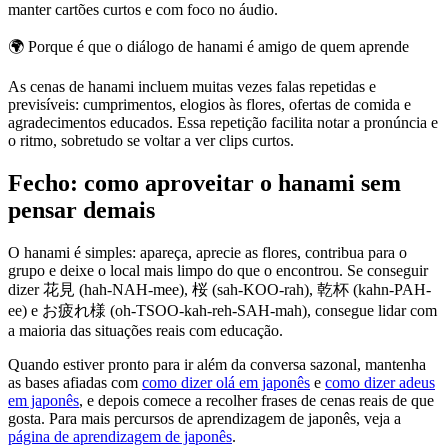
manter cartões curtos e com foco no áudio.
🌍
Porque é que o diálogo de hanami é amigo de quem aprende
As cenas de hanami incluem muitas vezes falas repetidas e
previsíveis: cumprimentos, elogios às flores, ofertas de comida e
agradecimentos educados. Essa repetição facilita notar a pronúncia e
o ritmo, sobretudo se voltar a ver clips curtos.
Fecho: como aproveitar o hanami sem
pensar demais
O hanami é simples: apareça, aprecie as flores, contribua para o
grupo e deixe o local mais limpo do que o encontrou. Se conseguir
dizer 花見 (hah-NAH-mee), 桜 (sah-KOO-rah), 乾杯 (kahn-PAH-
ee) e お疲れ様 (oh-TSOO-kah-reh-SAH-mah), consegue lidar com
a maioria das situações reais com educação.
Quando estiver pronto para ir além da conversa sazonal, mantenha
as bases afiadas com
como dizer olá em japonês
e
como dizer adeus
em japonês
, e depois comece a recolher frases de cenas reais de que
gosta. Para mais percursos de aprendizagem de japonês, veja a
página de aprendizagem de japonês
.