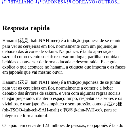
🇮🇹
ITALIANO
🇯🇵
JAPONÊS
🇰🇷
COREANO
+
OUTROS...
Resposta rápida
Hanami (花見, hah-NAH-mee) é a tradição japonesa de se reunir
para ver as cerejeiras em flor, normalmente com um piquenique
debaixo das árvores de sakura. Na prática, é tanto apreciação
sazonal como evento social: reservar um lugar, partilhar comida e
bebidas e conversar de forma educada e descontraída. Este guia
explica o que acontece no hanami, a etiqueta que importa e as frases
em japonês que vai mesmo ouvir.
Hanami (花見, hah-NAH-mee) é a tradição japonesa de se juntar
para ver as cerejeiras em flor, normalmente a comer e a beber
debaixo das árvores de sakura, e vem com algumas regras sociais:
chegar preparado, manter o espaço limpo, respeitar as árvores e os
vizinhos, e usar japonês simpático e sem pressão, como お疲れ様
(oh-TSOO-kah-reh-SAH-mah) e 乾杯 (kahn-PAH-ee), para se
integrar de forma natural.
O Japão tem cerca de 123 milhões de pessoas, e o japonês é falado