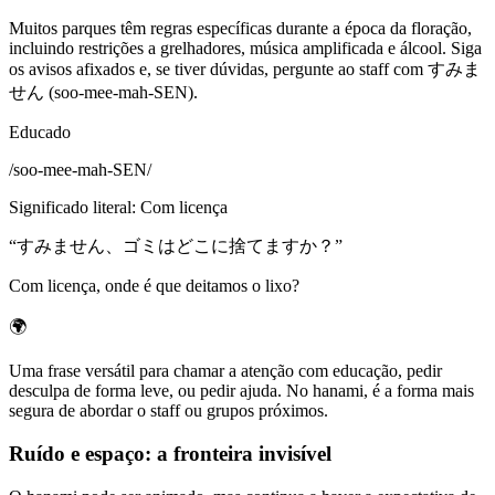
Muitos parques têm regras específicas durante a época da floração,
incluindo restrições a grelhadores, música amplificada e álcool. Siga
os avisos afixados e, se tiver dúvidas, pergunte ao staff com すみま
せん (soo-mee-mah-SEN).
Educado
/
soo-mee-mah-SEN
/
Significado literal
:
Com licença
“
すみません、ゴミはどこに捨てますか？
”
Com licença, onde é que deitamos o lixo?
🌍
Uma frase versátil para chamar a atenção com educação, pedir
desculpa de forma leve, ou pedir ajuda. No hanami, é a forma mais
segura de abordar o staff ou grupos próximos.
Ruído e espaço: a fronteira invisível