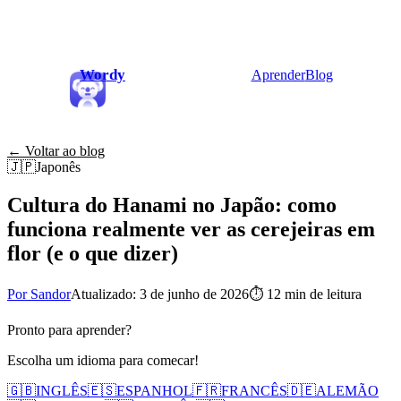
Wordy
Aprender
Blog
← Voltar ao blog
🇯🇵
Japonês
Cultura do Hanami no Japão: como
funciona realmente ver as cerejeiras em
flor (e o que dizer)
Por Sandor
Atualizado: 3 de junho de 2026
⏱
12 min de leitura
Pronto para aprender?
Escolha um idioma para comecar!
🇬🇧
INGLÊS
🇪🇸
ESPANHOL
🇫🇷
FRANCÊS
🇩🇪
ALEMÃO