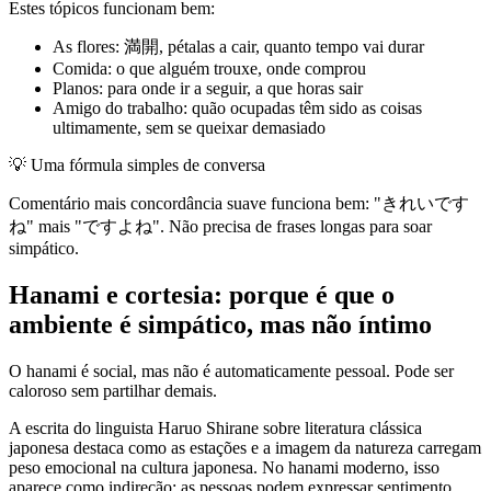
Estes tópicos funcionam bem:
As flores: 満開, pétalas a cair, quanto tempo vai durar
Comida: o que alguém trouxe, onde comprou
Planos: para onde ir a seguir, a que horas sair
Amigo do trabalho: quão ocupadas têm sido as coisas
ultimamente, sem se queixar demasiado
💡
Uma fórmula simples de conversa
Comentário mais concordância suave funciona bem: "きれいです
ね" mais "ですよね". Não precisa de frases longas para soar
simpático.
Hanami e cortesia: porque é que o
ambiente é simpático, mas não íntimo
O hanami é social, mas não é automaticamente pessoal. Pode ser
caloroso sem partilhar demais.
A escrita do linguista Haruo Shirane sobre literatura clássica
japonesa destaca como as estações e a imagem da natureza carregam
peso emocional na cultura japonesa. No hanami moderno, isso
aparece como indireção: as pessoas podem expressar sentimento