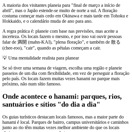
A maioria dos visitantes planeia para "final de março a início de
abril", mas o Japão estende-se muito de norte a sul. A floração
costuma começar mais cedo em Okinawa e mais tarde em Tohoku e
Hokkaido, e o calendário muda de ano para ano.
A regra prática é: planeie com base nas previsões, mas aceite a
incerteza. Os locais fazem o mesmo, e por isso vai ouvir pessoas
falar de 満開 (mahn-KAI), "plena floração", e também de 散る
(chee-roo), "cair", quando as pétalas começam a cair.
💡
Uma mentalidade realista para planear
Se só tiver uma semana de viagem, escolha uma região e planeie
passeios de um dia com flexibilidade, em vez de perseguir a floração
pelo país. Os locais fazem muitas vezes hanami no parque mais
próximo, não num sítio famoso.
Onde acontece o hanami: parques, rios,
santuários e sítios "do dia a dia"
Os guias turísticos destacam locais famosos, mas a maior parte do
hanami é local. Parques de bairro, campus universitários e caminhos
junto ao rio têm muitas vezes melhor ambiente do que os locais