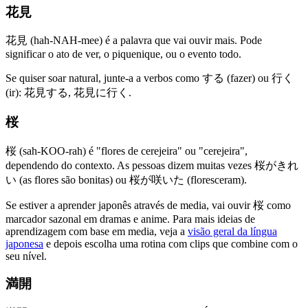
花見
花見 (hah-NAH-mee) é a palavra que vai ouvir mais. Pode
significar o ato de ver, o piquenique, ou o evento todo.
Se quiser soar natural, junte-a a verbos como する (fazer) ou 行く
(ir): 花見する, 花見に行く.
桜
桜 (sah-KOO-rah) é "flores de cerejeira" ou "cerejeira",
dependendo do contexto. As pessoas dizem muitas vezes 桜がきれ
い (as flores são bonitas) ou 桜が咲いた (floresceram).
Se estiver a aprender japonês através de media, vai ouvir 桜 como
marcador sazonal em dramas e anime. Para mais ideias de
aprendizagem com base em media, veja a
visão geral da língua
japonesa
e depois escolha uma rotina com clips que combine com o
seu nível.
満開