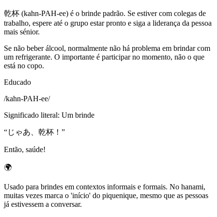
乾杯 (kahn-PAH-ee) é o brinde padrão. Se estiver com colegas de
trabalho, espere até o grupo estar pronto e siga a liderança da pessoa
mais sénior.
Se não beber álcool, normalmente não há problema em brindar com
um refrigerante. O importante é participar no momento, não o que
está no copo.
Educado
/
kahn-PAH-ee
/
Significado literal
:
Um brinde
“
じゃあ、乾杯！
”
Então, saúde!
🌍
Usado para brindes em contextos informais e formais. No hanami,
muitas vezes marca o 'início' do piquenique, mesmo que as pessoas
já estivessem a conversar.