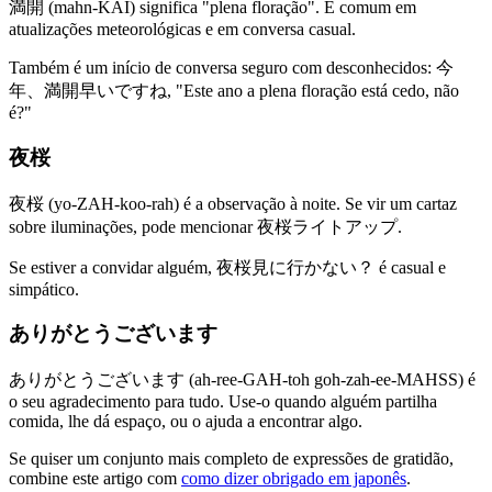
満開 (mahn-KAI) significa "plena floração". É comum em
atualizações meteorológicas e em conversa casual.
Também é um início de conversa seguro com desconhecidos: 今
年、満開早いですね, "Este ano a plena floração está cedo, não
é?"
夜桜
夜桜 (yo-ZAH-koo-rah) é a observação à noite. Se vir um cartaz
sobre iluminações, pode mencionar 夜桜ライトアップ.
Se estiver a convidar alguém, 夜桜見に行かない？ é casual e
simpático.
ありがとうございます
ありがとうございます (ah-ree-GAH-toh goh-zah-ee-MAHSS) é
o seu agradecimento para tudo. Use-o quando alguém partilha
comida, lhe dá espaço, ou o ajuda a encontrar algo.
Se quiser um conjunto mais completo de expressões de gratidão,
combine este artigo com
como dizer obrigado em japonês
.