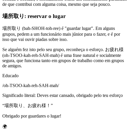
de que contribui com alguma coisa, mesmo que seja pouco.
場所取り: reservar o lugar
場所取り (bah-SHOH-toh-ree) é "guardar lugar". Em alguns
grupos, pedem a um funcionário mais júnior para o fazer, e é por
isso que vai ouvir piadas sobre isso.
Se alguém fez isto pelo seu grupo, reconheça o esforço. お疲れ様
(oh-TSOO-kah-reh-SAH-mah) é uma frase natural e socialmente
segura, que funciona tanto em grupos de trabalho como em grupos
de amigos.
Educado
/
oh-TSOO-kah-reh-SAH-mah
/
Significado literal
:
Deves estar cansado, obrigado pelo teu esforço
“
場所取り、お疲れ様！
”
Obrigado por guardares o lugar!
🌍