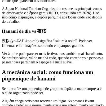
cheios que aparecem nas manchetes.
A Japan National Tourism Organization resume as principais zonas
de observação e a época geral (JNTO, consultado em 2026). Use
isso como inspiração, e depois pergunte aos locais onde vão depois
do trabalho.
Hanami de dia vs 夜桜
夜桜 (yo-ZAH-koo-rah) significa "sakura à noite". Pode ver
lanternas e iluminações, sobretudo em parques grandes.
Ver à noite pode parecer mais festivo, mas também mais barulhento.
Se preferir calma, vá de manhã cedo, quando corredores e pessoas a
passear cães partilham o espaço e a luz é suave.
A mecânica social: como funciona um
piquenique de hanami
Se nunca fez um piquenique de grupo no Japão, a maior surpresa é
o quão organizado pode ser.
Alguém chega cedo para reservar um lugar. As pessoas levam
comida e bebidas, e normalmente existe um entendimento partilhado