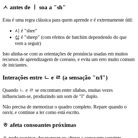
ㅅ antes de ㅣ soa a "sh"
Esta é uma regra clássica para quem aprende e é extremamente útil:
시 é "shee"
십 é "sheep" (com efeitos de batchim dependendo do que
vem a seguir)
Isto alinha-se com as orientações de pronúncia usadas em muitos
recursos de aprendizagem de coreano, e evita um erro muito comum
de iniciantes.
Interações entre ㄴ e ㄹ (a sensação "n/l")
Quando ㄴ e ㄹ se encontram entre sílabas, muitas vezes
influenciam-se, produzindo um som de "l" duplo.
Não precisa de memorizar o quadro completo. Repare quando o
ouvir, e continue a ler como está escrito.
ㅎ afeta consoantes próximas
ㅎ pode suavizar, desaparecer ou alterar a consoante seguinte,