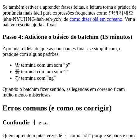
Se também estiver a aprender frases feitas, a leitura torna a prática de
pronúncia mais fácil para expressões frequentes como 안녕하세요
(ahn-NYUHNG-hah-seh-yoh) de
como dizer olá em coreano
. Ver a
palavra escrita ajuda a fixar.
Passo 4: Adicione o básico de batchim (15 minutos)
Aprenda a ideia de que as consoantes finais se simplificam, e
pratique com alguns padrões:
밥 termina com um som "p"
꽃 termina com um som "t"
강 termina com "ng"
Quando o batchim fizer sentido, as legendas em coreano ficam
muito menos misteriosas.
Erros comuns (e como os corrigir)
Confundir ㅓ e ㅗ
Quem aprende muitas vezes lê ㅓ como "oh" porque se parece com