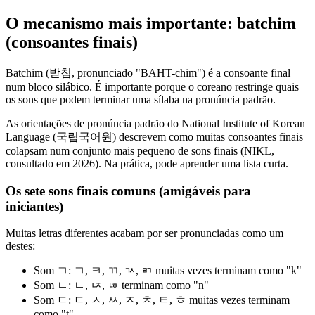
O mecanismo mais importante: batchim
(consoantes finais)
Batchim (받침, pronunciado "BAHT-chim") é a consoante final
num bloco silábico. É importante porque o coreano restringe quais
os sons que podem terminar uma sílaba na pronúncia padrão.
As orientações de pronúncia padrão do National Institute of Korean
Language (국립국어원) descrevem como muitas consoantes finais
colapsam num conjunto mais pequeno de sons finais (NIKL,
consultado em 2026). Na prática, pode aprender uma lista curta.
Os sete sons finais comuns (amigáveis para
iniciantes)
Muitas letras diferentes acabam por ser pronunciadas como um
destes:
Som ㄱ: ㄱ, ㅋ, ㄲ, ㄳ, ㄺ muitas vezes terminam como "k"
Som ㄴ: ㄴ, ㄵ, ㄶ terminam como "n"
Som ㄷ: ㄷ, ㅅ, ㅆ, ㅈ, ㅊ, ㅌ, ㅎ muitas vezes terminam
como "t"