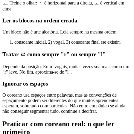
ㅗ. Treine o olhar: ㅓ é horizontal para a direita, ㅗ é vertical em
cima.
Ler os blocos na ordem errada
Um bloco não é arte aleatória. Leia sempre na mesma ordem:
consoante inicial, 2) vogal, 3) consoante final (se existir).
Tratar ㄹ como sempre "r" ou sempre "l"
Depende da posição. Entre vogais, muitas vezes soa mais como um
"r" leve. No fim, aproxima-se de "l".
Ignorar os espaços
O coreano usa espaços entre palavras, mas as convenções de
espaçamento podem ser diferentes do que muitos aprendentes
esperam, sobretudo com partículas. Não entre em pânico se ainda
não conseguir segmentar tudo, continue a decifrar.
Praticar com coreano real: o que ler
primeiro