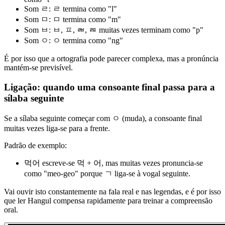
Som ㄹ: ㄹ termina como "l"
Som ㅁ: ㅁ termina como "m"
Som ㅂ: ㅂ, ㅍ, ㄼ, ㄿ muitas vezes terminam como "p"
Som ㅇ: ㅇ termina como "ng"
É por isso que a ortografia pode parecer complexa, mas a pronúncia
mantém-se previsível.
Ligação: quando uma consoante final passa para a
sílaba seguinte
Se a sílaba seguinte começar com ㅇ (muda), a consoante final
muitas vezes liga-se para a frente.
Padrão de exemplo:
먹어 escreve-se 먹 + 어, mas muitas vezes pronuncia-se
como "meo-geo" porque ㄱ liga-se à vogal seguinte.
Vai ouvir isto constantemente na fala real e nas legendas, e é por isso
que ler Hangul compensa rapidamente para treinar a compreensão
oral.