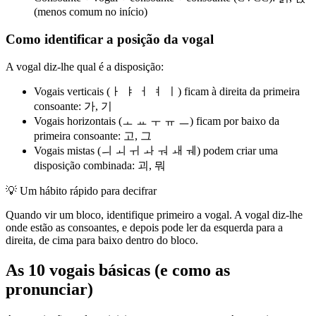
(menos comum no início)
Como identificar a posição da vogal
A vogal diz-lhe qual é a disposição:
Vogais verticais (ㅏ ㅑ ㅓ ㅕ ㅣ) ficam à direita da primeira
consoante: 가, 기
Vogais horizontais (ㅗ ㅛ ㅜ ㅠ ㅡ) ficam por baixo da
primeira consoante: 고, 그
Vogais mistas (ㅢ ㅚ ㅟ ㅘ ㅝ ㅙ ㅞ) podem criar uma
disposição combinada: 괴, 뭐
💡
Um hábito rápido para decifrar
Quando vir um bloco, identifique primeiro a vogal. A vogal diz-lhe
onde estão as consoantes, e depois pode ler da esquerda para a
direita, de cima para baixo dentro do bloco.
As 10 vogais básicas (e como as
pronunciar)