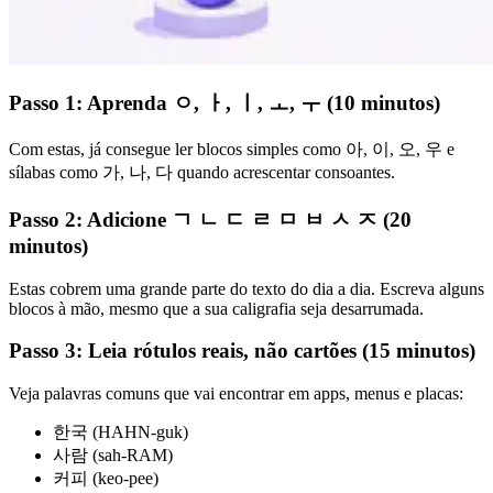
Passo 1: Aprenda ㅇ, ㅏ, ㅣ, ㅗ, ㅜ (10 minutos)
Com estas, já consegue ler blocos simples como 아, 이, 오, 우 e
sílabas como 가, 나, 다 quando acrescentar consoantes.
Passo 2: Adicione ㄱ ㄴ ㄷ ㄹ ㅁ ㅂ ㅅ ㅈ (20
minutos)
Estas cobrem uma grande parte do texto do dia a dia. Escreva alguns
blocos à mão, mesmo que a sua caligrafia seja desarrumada.
Passo 3: Leia rótulos reais, não cartões (15 minutos)
Veja palavras comuns que vai encontrar em apps, menus e placas:
한국 (HAHN-guk)
사람 (sah-RAM)
커피 (keo-pee)