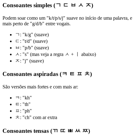
Consoantes simples (ㄱ ㄷ ㅂ ㅅ ㅈ)
Podem soar como um "k/t/p/s/j" suave no início de uma palavra, e
mais perto de "g/d/b" entre vogais.
ㄱ: "k/g" (suave)
ㄷ: "t/d" (suave)
ㅂ: "p/b" (suave)
ㅅ: "s" (mas veja a regra ㅅ + ㅣ abaixo)
ㅈ: "j" (suave)
Consoantes aspiradas (ㅋ ㅌ ㅍ ㅊ)
São versões mais fortes e com mais ar:
ㅋ: "kh"
ㅌ: "th"
ㅍ: "ph"
ㅊ: "ch" com ar extra
Consoantes tensas (ㄲ ㄸ ㅃ ㅆ ㅉ)