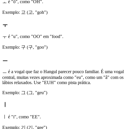
ㅗ é "ô", como "OH".
Exemplo: 고 (고, "goh")
ㅜ
ㅜ é "u", como "OO" em "food".
Exemplo: 구 (구, "goo")
ㅡ
ㅡ é a vogal que faz o Hangul parecer pouco familiar. É uma vogal
central, muitas vezes aproximada como "eu", como um "â" com os
lábios relaxados. Use "EUH" como pista prática.
Exemplo: 그 (그, "geu")
ㅣ
ㅣ é "i", como "EE".
Exemplo: 기 (기, "gee")