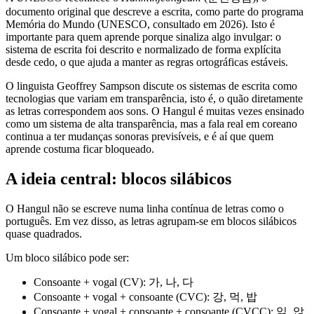
documento original que descreve a escrita, como parte do programa
Memória do Mundo (UNESCO, consultado em 2026). Isto é
importante para quem aprende porque sinaliza algo invulgar: o
sistema de escrita foi descrito e normalizado de forma explícita
desde cedo, o que ajuda a manter as regras ortográficas estáveis.
O linguista Geoffrey Sampson discute os sistemas de escrita como
tecnologias que variam em transparência, isto é, o quão diretamente
as letras correspondem aos sons. O Hangul é muitas vezes ensinado
como um sistema de alta transparência, mas a fala real em coreano
continua a ter mudanças sonoras previsíveis, e é aí que quem
aprende costuma ficar bloqueado.
A ideia central: blocos silábicos
O Hangul não se escreve numa linha contínua de letras como o
português. Em vez disso, as letras agrupam-se em blocos silábicos
quase quadrados.
Um bloco silábico pode ser:
Consoante + vogal (CV): 가, 나, 다
Consoante + vogal + consoante (CVC): 강, 먹, 밥
Consoante + vogal + consoante + consoante (CVCC): 읽, 앉