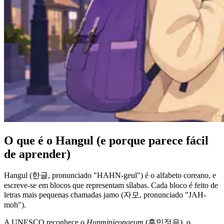
O que é o Hangul (e porque parece fácil
de aprender)
Hangul (한글, pronunciado "HAHN-geul") é o alfabeto coreano, e
escreve-se em blocos que representam sílabas. Cada bloco é feito de
letras mais pequenas chamadas jamo (자모, pronunciado "JAH-
moh").
A UNESCO reconhece o
Hunminjeongeum
(훈민정음), o