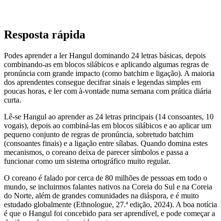
Resposta rápida
Podes aprender a ler Hangul dominando 24 letras básicas, depois
combinando-as em blocos silábicos e aplicando algumas regras de
pronúncia com grande impacto (como batchim e ligação). A maioria
dos aprendentes consegue decifrar sinais e legendas simples em
poucas horas, e ler com à-vontade numa semana com prática diária
curta.
Lê-se Hangul ao aprender as 24 letras principais (14 consoantes, 10
vogais), depois ao combiná-las em blocos silábicos e ao aplicar um
pequeno conjunto de regras de pronúncia, sobretudo batchim
(consoantes finais) e a ligação entre sílabas. Quando domina estes
mecanismos, o coreano deixa de parecer símbolos e passa a
funcionar como um sistema ortográfico muito regular.
O coreano é falado por cerca de 80 milhões de pessoas em todo o
mundo, se incluirmos falantes nativos na Coreia do Sul e na Coreia
do Norte, além de grandes comunidades na diáspora, e é muito
estudado globalmente (Ethnologue, 27.ª edição, 2024). A boa notícia
é que o Hangul foi concebido para ser aprendível, e pode começar a