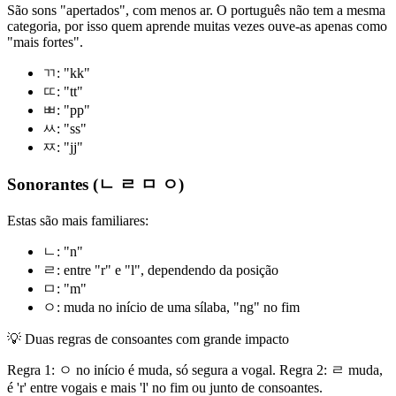
São sons "apertados", com menos ar. O português não tem a mesma
categoria, por isso quem aprende muitas vezes ouve-as apenas como
"mais fortes".
ㄲ: "kk"
ㄸ: "tt"
ㅃ: "pp"
ㅆ: "ss"
ㅉ: "jj"
Sonorantes (ㄴ ㄹ ㅁ ㅇ)
Estas são mais familiares:
ㄴ: "n"
ㄹ: entre "r" e "l", dependendo da posição
ㅁ: "m"
ㅇ: muda no início de uma sílaba, "ng" no fim
💡
Duas regras de consoantes com grande impacto
Regra 1: ㅇ no início é muda, só segura a vogal. Regra 2: ㄹ muda,
é 'r' entre vogais e mais 'l' no fim ou junto de consoantes.