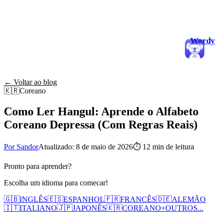
Wordy
← Voltar ao blog
🇰🇷
Coreano
Como Ler Hangul: Aprende o Alfabeto
Coreano Depressa (Com Regras Reais)
Por Sandor
Atualizado: 8 de maio de 2026
⏱
12 min de leitura
Pronto para aprender?
Escolha um idioma para comecar!
🇬🇧
INGLÊS
🇪🇸
ESPANHOL
🇫🇷
FRANCÊS
🇩🇪
ALEMÃO
🇮🇹
ITALIANO
🇯🇵
JAPONÊS
🇰🇷
COREANO
+
OUTROS...