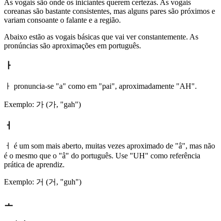
As vogais são onde os iniciantes querem certezas. As vogais
coreanas são bastante consistentes, mas alguns pares são próximos e
variam consoante o falante e a região.
Abaixo estão as vogais básicas que vai ver constantemente. As
pronúncias são aproximações em português.
ㅏ
ㅏ pronuncia-se "a" como em "pai", aproximadamente "AH".
Exemplo: 가 (가, "gah")
ㅓ
ㅓ é um som mais aberto, muitas vezes aproximado de "â", mas não
é o mesmo que o "â" do português. Use "UH" como referência
prática de aprendiz.
Exemplo: 거 (거, "guh")
ㅗ