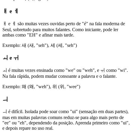
ㅐ e ㅔ
ㅐ e ㅔ são muitas vezes ouvidas perto de "é" na fala moderna de
Seul, sobretudo para muitos falantes. Como iniciante, pode ler
ambas como "EH" e afinar mais tarde.
Exemplo: 새 (새, "seh"), 세 (세, "seh")
ㅚ e ㅟ
ㅚ é muitas vezes ensinada como "we" ou "weh", e ㅟ como "wi".
Na fala rápida, podem mudar consoante a palavra e o falante.
Exemplo: 왜 (왜, "weh"), 위 (위, "wee")
ㅢ
ㅢ é difícil. Isolada pode soar como "ui" (sensação em duas partes),
mas em muitas palavras comuns reduz-se para algo mais perto de
"ee" ou "eh", dependendo da posição. Aprenda primeiro como "ui",
e depois repare no uso real.