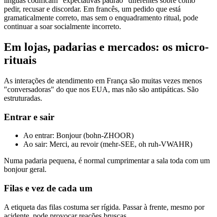
línguas codificam "expectativas padrão" diferentes sobre como
pedir, recusar e discordar. Em francês, um pedido que está
gramaticalmente correto, mas sem o enquadramento ritual, pode
continuar a soar socialmente incorreto.
Em lojas, padarias e mercados: os micro-
rituais
As interações de atendimento em França são muitas vezes menos
"conversadoras" do que nos EUA, mas não são antipáticas. São
estruturadas.
Entrar e sair
Ao entrar: Bonjour (bohn-ZHOOR)
Ao sair: Merci, au revoir (mehr-SEE, oh ruh-VWAHR)
Numa padaria pequena, é normal cumprimentar a sala toda com um
bonjour geral.
Filas e vez de cada um
A etiqueta das filas costuma ser rígida. Passar à frente, mesmo por
acidente, pode provocar reações bruscas.