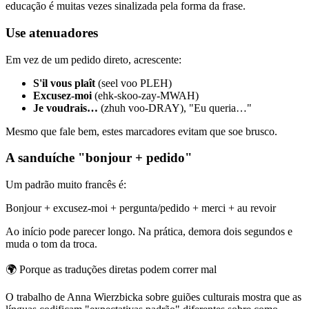
educação é muitas vezes sinalizada pela forma da frase.
Use atenuadores
Em vez de um pedido direto, acrescente:
S'il vous plaît
(seel voo PLEH)
Excusez-moi
(ehk-skoo-zay-MWAH)
Je voudrais…
(zhuh voo-DRAY), "Eu queria…"
Mesmo que fale bem, estes marcadores evitam que soe brusco.
A sanduíche "bonjour + pedido"
Um padrão muito francês é:
Bonjour + excusez-moi + pergunta/pedido + merci + au revoir
Ao início pode parecer longo. Na prática, demora dois segundos e
muda o tom da troca.
🌍
Porque as traduções diretas podem correr mal
O trabalho de Anna Wierzbicka sobre guiões culturais mostra que as