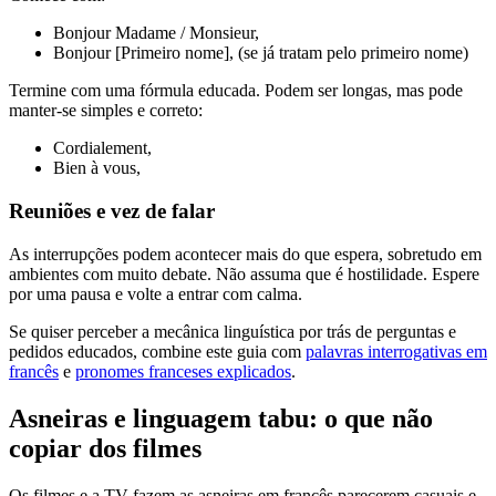
Bonjour Madame / Monsieur,
Bonjour [Primeiro nome], (se já tratam pelo primeiro nome)
Termine com uma fórmula educada. Podem ser longas, mas pode
manter-se simples e correto:
Cordialement,
Bien à vous,
Reuniões e vez de falar
As interrupções podem acontecer mais do que espera, sobretudo em
ambientes com muito debate. Não assuma que é hostilidade. Espere
por uma pausa e volte a entrar com calma.
Se quiser perceber a mecânica linguística por trás de perguntas e
pedidos educados, combine este guia com
palavras interrogativas em
francês
e
pronomes franceses explicados
.
Asneiras e linguagem tabu: o que não
copiar dos filmes
Os filmes e a TV fazem as asneiras em francês parecerem casuais e