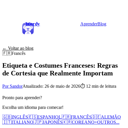
Wordy
Aprender
Blog
← Voltar ao blog
🇫🇷
Francês
Etiqueta e Costumes Franceses: Regras
de Cortesia que Realmente Importam
Por Sandor
Atualizado: 26 de maio de 2026
⏱
12 min de leitura
Pronto para aprender?
Escolha um idioma para comecar!
🇬🇧
INGLÊS
🇪🇸
ESPANHOL
🇫🇷
FRANCÊS
🇩🇪
ALEMÃO
🇮🇹
ITALIANO
🇯🇵
JAPONÊS
🇰🇷
COREANO
+
OUTROS...