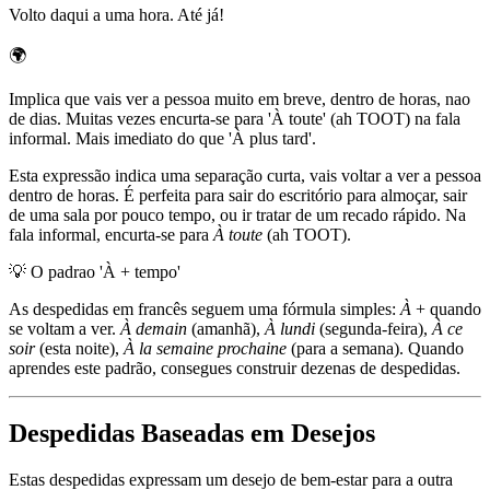
Volto daqui a uma hora. Até já!
🌍
Implica que vais ver a pessoa muito em breve, dentro de horas, nao
de dias. Muitas vezes encurta-se para 'À toute' (ah TOOT) na fala
informal. Mais imediato do que 'À plus tard'.
Esta expressão indica uma separação curta, vais voltar a ver a pessoa
dentro de horas. É perfeita para sair do escritório para almoçar, sair
de uma sala por pouco tempo, ou ir tratar de um recado rápido. Na
fala informal, encurta-se para
À toute
(ah TOOT).
💡
O padrao 'À + tempo'
As despedidas em francês seguem uma fórmula simples:
À
+ quando
se voltam a ver.
À demain
(amanhã),
À lundi
(segunda-feira),
À ce
soir
(esta noite),
À la semaine prochaine
(para a semana). Quando
aprendes este padrão, consegues construir dezenas de despedidas.
Despedidas Baseadas em Desejos
Estas despedidas expressam um desejo de bem-estar para a outra