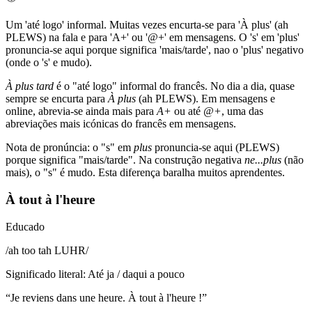
Um 'até logo' informal. Muitas vezes encurta-se para 'À plus' (ah
PLEWS) na fala e para 'A+' ou '@+' em mensagens. O 's' em 'plus'
pronuncia-se aqui porque significa 'mais/tarde', nao o 'plus' negativo
(onde o 's' e mudo).
À plus tard
é o "até logo" informal do francês. No dia a dia, quase
sempre se encurta para
À plus
(ah PLEWS). Em mensagens e
online, abrevia-se ainda mais para
A+
ou até
@+
, uma das
abreviações mais icónicas do francês em mensagens.
Nota de pronúncia: o "s" em
plus
pronuncia-se aqui (PLEWS)
porque significa "mais/tarde". Na construção negativa
ne...plus
(não
mais), o "s" é mudo. Esta diferença baralha muitos aprendentes.
À tout à l'heure
Educado
/
ah too tah LUHR
/
Significado literal
:
Até ja / daqui a pouco
“
Je reviens dans une heure. À tout à l'heure !
”