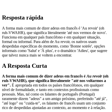
Resposta rápida
A forma mais comum de dizer adeus em francês é 'Au revoir' (oh
ruh-VWAHR), que significa literalmente 'até nos vermos de novo'.
Funciona em qualquer país francófono e em qualquer situação,
formal ou informal. Para além de Au revoir, os nativos usam
despedidas específicas do momento, como 'Bonne soirée', opções
informais como 'Salut' e 'À plus', e o dramático 'Adieu', que sugere
que talvez nunca mais se voltem a encontrar.
A Resposta Curta
A forma mais comum de dizer adeus em francês é
Au revoir
(oh
ruh-VWAHR), que significa literalmente "até nos voltarmos a
ver".
É apropriada em todos os países francófonos, em qualquer
nível de formalidade, e tanto em contextos profissionais como
pessoais. Mas, tal como os falantes de português (Portugal)
raramente dizem "adeus" a um amigo próximo, preferindo "até já",
"até logo" ou "cuida-te", os falantes de francês usam um conjunto
rico de despedidas ajustadas ao contexto, ao momento e à relação.