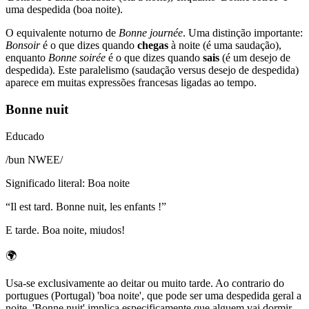
uma despedida (boa noite).
O equivalente noturno de
Bonne journée
. Uma distinção importante:
Bonsoir
é o que dizes quando
chegas
à noite (é uma saudação),
enquanto
Bonne soirée
é o que dizes quando
sais
(é um desejo de
despedida). Este paralelismo (saudação versus desejo de despedida)
aparece em muitas expressões francesas ligadas ao tempo.
Bonne nuit
Educado
/
bun NWEE
/
Significado literal
:
Boa noite
“
Il est tard. Bonne nuit, les enfants !
”
E tarde. Boa noite, miudos!
🌍
Usa-se exclusivamente ao deitar ou muito tarde. Ao contrario do
portugues (Portugal) 'boa noite', que pode ser uma despedida geral a
noite, 'Bonne nuit' implica especificamente que alguem vai dormir.