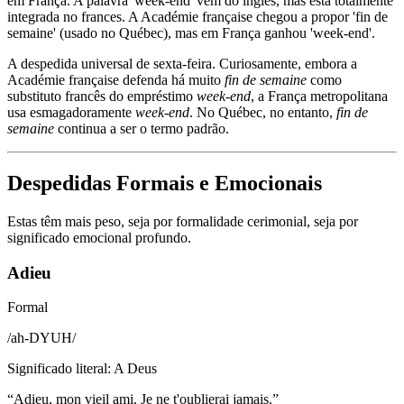
em França. A palavra 'week-end' vem do ingles, mas esta totalmente
integrada no frances. A Académie française chegou a propor 'fin de
semaine' (usado no Québec), mas em França ganhou 'week-end'.
A despedida universal de sexta-feira. Curiosamente, embora a
Académie française defenda há muito
fin de semaine
como
substituto francês do empréstimo
week-end
, a França metropolitana
usa esmagadoramente
week-end
. No Québec, no entanto,
fin de
semaine
continua a ser o termo padrão.
Despedidas Formais e Emocionais
Estas têm mais peso, seja por formalidade cerimonial, seja por
significado emocional profundo.
Adieu
Formal
/
ah-DYUH
/
Significado literal
:
A Deus
“
Adieu, mon vieil ami. Je ne t'oublierai jamais.
”