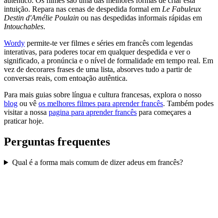
autêntico. Os filmes são uma das melhores formas de criar esta
intuição. Repara nas cenas de despedida formal em
Le Fabuleux
Destin d'Amélie Poulain
ou nas despedidas informais rápidas em
Intouchables
.
Wordy
permite-te ver filmes e séries em francês com legendas
interativas, para poderes tocar em qualquer despedida e ver o
significado, a pronúncia e o nível de formalidade em tempo real. Em
vez de decorares frases de uma lista, absorves tudo a partir de
conversas reais, com entoação autêntica.
Para mais guias sobre língua e cultura francesas, explora o nosso
blog
ou vê
os melhores filmes para aprender francês
. Também podes
visitar a nossa
pagina para aprender francês
para começares a
praticar hoje.
Perguntas frequentes
Qual é a forma mais comum de dizer adeus em francês?