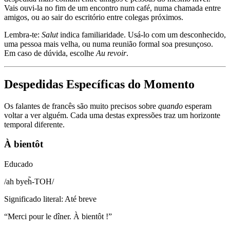
Vais ouvi-la no fim de um encontro num café, numa chamada entre
amigos, ou ao sair do escritório entre colegas próximos.
Lembra-te:
Salut
indica familiaridade. Usá-lo com um desconhecido,
uma pessoa mais velha, ou numa reunião formal soa presunçoso.
Em caso de dúvida, escolhe
Au revoir
.
Despedidas Específicas do Momento
Os falantes de francês são muito precisos sobre
quando
esperam
voltar a ver alguém. Cada uma destas expressões traz um horizonte
temporal diferente.
À bientôt
Educado
/
ah byeh̃-TOH
/
Significado literal
:
Até breve
“
Merci pour le dîner. À bientôt !
”