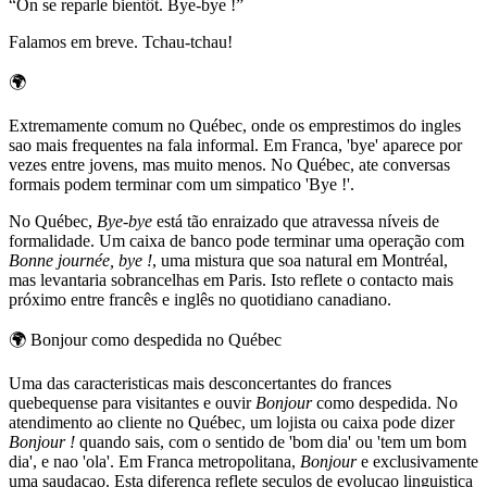
“
On se reparle bientôt. Bye-bye !
”
Falamos em breve. Tchau-tchau!
🌍
Extremamente comum no Québec, onde os emprestimos do ingles
sao mais frequentes na fala informal. Em Franca, 'bye' aparece por
vezes entre jovens, mas muito menos. No Québec, ate conversas
formais podem terminar com um simpatico 'Bye !'.
No Québec,
Bye-bye
está tão enraizado que atravessa níveis de
formalidade. Um caixa de banco pode terminar uma operação com
Bonne journée, bye !
, uma mistura que soa natural em Montréal,
mas levantaria sobrancelhas em Paris. Isto reflete o contacto mais
próximo entre francês e inglês no quotidiano canadiano.
🌍
Bonjour como despedida no Québec
Uma das caracteristicas mais desconcertantes do frances
quebequense para visitantes e ouvir
Bonjour
como despedida. No
atendimento ao cliente no Québec, um lojista ou caixa pode dizer
Bonjour !
quando sais, com o sentido de 'bom dia' ou 'tem um bom
dia', e nao 'ola'. Em Franca metropolitana,
Bonjour
e exclusivamente
uma saudacao. Esta diferenca reflete seculos de evolucao linguistica