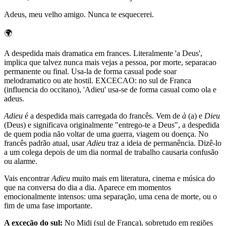
Adeus, meu velho amigo. Nunca te esquecerei.
🌍
A despedida mais dramatica em frances. Literalmente 'a Deus',
implica que talvez nunca mais vejas a pessoa, por morte, separacao
permanente ou final. Usa-la de forma casual pode soar
melodramatico ou ate hostil. EXCECAO: no sul de Franca
(influencia do occitano), 'Adieu' usa-se de forma casual como ola e
adeus.
Adieu
é a despedida mais carregada do francês. Vem de
à
(a) e
Dieu
(Deus) e significava originalmente "entrego-te a Deus", a despedida
de quem podia não voltar de uma guerra, viagem ou doença. No
francês padrão atual, usar
Adieu
traz a ideia de permanência. Dizê-lo
a um colega depois de um dia normal de trabalho causaria confusão
ou alarme.
Vais encontrar
Adieu
muito mais em literatura, cinema e música do
que na conversa do dia a dia. Aparece em momentos
emocionalmente intensos: uma separação, uma cena de morte, ou o
fim de uma fase importante.
A exceção do sul:
No Midi (sul de França), sobretudo em regiões