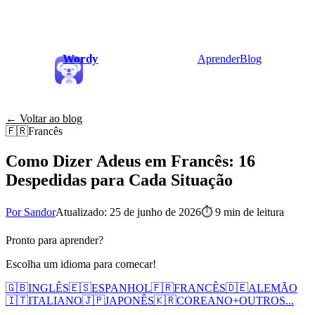
Wordy
Aprender
Blog
← Voltar ao blog
🇫🇷
Francês
Como Dizer Adeus em Francês: 16
Despedidas para Cada Situação
Por Sandor
Atualizado: 25 de junho de 2026
⏱
9 min de leitura
Pronto para aprender?
Escolha um idioma para comecar!
🇬🇧
INGLÊS
🇪🇸
ESPANHOL
🇫🇷
FRANCÊS
🇩🇪
ALEMÃO
🇮🇹
ITALIANO
🇯🇵
JAPONÊS
🇰🇷
COREANO
+
OUTROS...