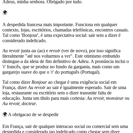
Adeus, minha senhora. Obrigado por tudo.
🌍
A despedida francesa mais importante. Funciona em qualquer
contexto, lojas, escritórios, chamadas telefónicas, encontros casuais.
Tal como 'Bonjour', é uma expectativa social: sair sem a dizer é
considerado indelicado.
Au revoir
junta
au
(ao) e
revoir
(ver de novo), por isso significa
literalmente "até nos voltarmos a ver". Este otimismo embutido
distingue-a da ideia de fim definitivo de
Adieu
. A pronúncia inclui o
'r' francês, que se produz no fundo da garganta, mais como um
gargarejo suave do que o 'r' do português (Portugal).
Tal como dizer
Bonjour
ao chegar é uma exigência social em
França, dizer
Au revoir
ao sair é igualmente esperado. Sair de uma
loja, restaurante ou escritório sem o dizer transmite falta de
educação. Junta um título para mais cortesia:
Au revoir, monsieur
ou
Au revoir, docteur
.
🌍
A obrigacao de se despedir
Em França, sair de qualquer interacao social ou comercial sem uma
despedida e considerado tao indelicado como chegar sem dizer