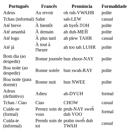
Português
Francês
Pronúncia
Formalidade
Adeus
Au revoir
oh ruh-VWAHR
polite
Tchau (informal)
Salut
sah-LEW
casual
Até breve
À bientôt
ah byeh̃-TOH
polite
Até amanhã
À demain
ah duh-MEH̃
polite
Até logo
À plus tard
ah plew TAHR
casual
À tout à
Até já
ah too tah LUHR
polite
l'heure
Bom dia (ao
Bonne journée
bun zhoor-NAY
polite
despedir)
Boa noite (ao
Bonne soirée
bun swah-RAY
polite
despedir)
Boa noite (para
Bonne nuit
bun NWEE
polite
dormir)
Adeus
Adieu
ah-DYUH
formal
(definitivo)
Tchau / Ciao
Ciao
CHOW
casual
Cuide-se
Prenez soin de
pruh-NAY sweh̃
formal
(formal)
vous
duh VOO
Cuida-te
Prends soin de
prahn sweh̃ duh
casual
(informal)
toi
TWAH