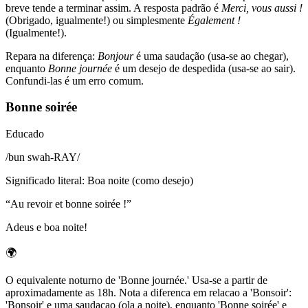
breve tende a terminar assim. A resposta padrão é
Merci, vous aussi !
(Obrigado, igualmente!) ou simplesmente
Également !
(Igualmente!).
Repara na diferença:
Bonjour
é uma saudação (usa-se ao chegar),
enquanto
Bonne journée
é um desejo de despedida (usa-se ao sair).
Confundi-las é um erro comum.
Bonne soirée
Educado
/
bun swah-RAY
/
Significado literal
:
Boa noite (como desejo)
“
Au revoir et bonne soirée !
”
Adeus e boa noite!
🌍
O equivalente noturno de 'Bonne journée.' Usa-se a partir de
aproximadamente as 18h. Nota a diferenca em relacao a 'Bonsoir':
'Bonsoir' e uma saudacao (ola a noite), enquanto 'Bonne soirée' e