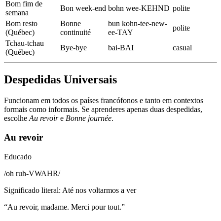
Bom fim de
Bon week-end
bohn wee-KEHND
polite
semana
Bom resto
Bonne
bun kohn-tee-new-
polite
(Québec)
continuité
ee-TAY
Tchau-tchau
Bye-bye
bai-BAI
casual
(Québec)
Despedidas Universais
Funcionam em todos os países francófonos e tanto em contextos
formais como informais. Se aprenderes apenas duas despedidas,
escolhe
Au revoir
e
Bonne journée
.
Au revoir
Educado
/
oh ruh-VWAHR
/
Significado literal
:
Até nos voltarmos a ver
“
Au revoir, madame. Merci pour tout.
”