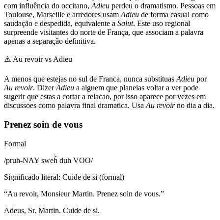
com influência do occitano,
Adieu
perdeu o dramatismo. Pessoas em
Toulouse, Marseille e arredores usam
Adieu
de forma casual como
saudação e despedida, equivalente a
Salut
. Este uso regional
surpreende visitantes do norte de França, que associam a palavra
apenas a separação definitiva.
⚠️
Au revoir vs Adieu
A menos que estejas no sul de Franca, nunca substituas
Adieu
por
Au revoir
. Dizer
Adieu
a alguem que planeias voltar a ver pode
sugerir que estas a cortar a relacao, por isso aparece por vezes em
discussoes como palavra final dramatica. Usa
Au revoir
no dia a dia.
Prenez soin de vous
Formal
/
pruh-NAY sweh̃ duh VOO
/
Significado literal
:
Cuide de si (formal)
“
Au revoir, Monsieur Martin. Prenez soin de vous.
”
Adeus, Sr. Martin. Cuide de si.