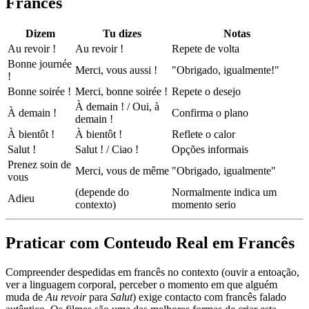
Francês
Dizem
Tu dizes
Notas
Au revoir !
Au revoir !
Repete de volta
Bonne journée
Merci, vous aussi !
"Obrigado, igualmente!"
!
Bonne soirée !
Merci, bonne soirée !
Repete o desejo
À demain ! / Oui, à
À demain !
Confirma o plano
demain !
À bientôt !
À bientôt !
Reflete o calor
Salut !
Salut ! / Ciao !
Opções informais
Prenez soin de
Merci, vous de même
"Obrigado, igualmente"
vous
(depende do
Normalmente indica um
Adieu
contexto)
momento serio
Praticar com Conteudo Real em Francês
Compreender despedidas em francês no contexto (ouvir a entoação,
ver a linguagem corporal, perceber o momento em que alguém
muda de
Au revoir
para
Salut
) exige contacto com francês falado