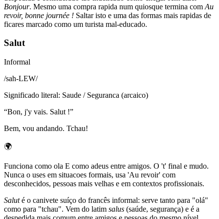
Bonjour
. Mesmo uma compra rapida num quiosque termina com
Au
revoir, bonne journée !
Saltar isto e uma das formas mais rapidas de
ficares marcado como um turista mal-educado.
Salut
Informal
/
sah-LEW
/
Significado literal
:
Saude / Seguranca (arcaico)
“
Bon, j'y vais. Salut !
”
Bem, vou andando. Tchau!
🌍
Funciona como ola E como adeus entre amigos. O 't' final e mudo.
Nunca o uses em situacoes formais, usa 'Au revoir' com
desconhecidos, pessoas mais velhas e em contextos profissionais.
Salut
é o canivete suíço do francês informal: serve tanto para "olá"
como para "tchau". Vem do latim
salus
(saúde, segurança) e é a
despedida mais comum entre amigos e pessoas do mesmo nível.