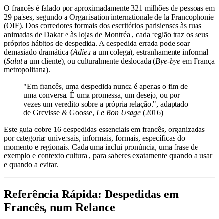
O francês é falado por aproximadamente 321 milhões de pessoas em
29 países, segundo a Organisation internationale de la Francophonie
(OIF). Dos corredores formais dos escritórios parisienses às ruas
animadas de Dakar e às lojas de Montréal, cada região traz os seus
próprios hábitos de despedida. A despedida errada pode soar
demasiado dramática (
Adieu
a um colega), estranhamente informal
(
Salut
a um cliente), ou culturalmente deslocada (
Bye-bye
em França
metropolitana).
"Em francês, uma despedida nunca é apenas o fim de
uma conversa. É uma promessa, um desejo, ou por
vezes um veredito sobre a própria relação.", adaptado
de Grevisse & Goosse,
Le Bon Usage
(2016)
Este guia cobre 16 despedidas essenciais em francês, organizadas
por categoria: universais, informais, formais, específicas do
momento e regionais. Cada uma inclui pronúncia, uma frase de
exemplo e contexto cultural, para saberes exatamente quando a usar
e quando a evitar.
Referência Rápida: Despedidas em
Francês, num Relance