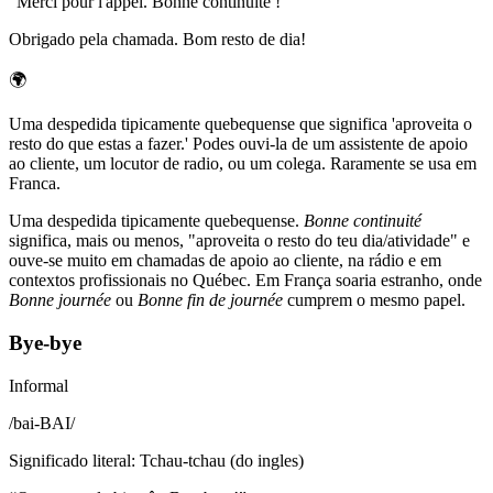
“
Merci pour l'appel. Bonne continuité !
”
Obrigado pela chamada. Bom resto de dia!
🌍
Uma despedida tipicamente quebequense que significa 'aproveita o
resto do que estas a fazer.' Podes ouvi-la de um assistente de apoio
ao cliente, um locutor de radio, ou um colega. Raramente se usa em
Franca.
Uma despedida tipicamente quebequense.
Bonne continuité
significa, mais ou menos, "aproveita o resto do teu dia/atividade" e
ouve-se muito em chamadas de apoio ao cliente, na rádio e em
contextos profissionais no Québec. Em França soaria estranho, onde
Bonne journée
ou
Bonne fin de journée
cumprem o mesmo papel.
Bye-bye
Informal
/
bai-BAI
/
Significado literal
:
Tchau-tchau (do ingles)