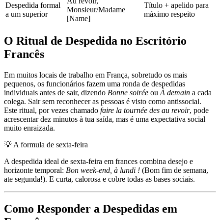
Au revoir,
Despedida formal
Título + apelido para
Monsieur/Madame
a um superior
máximo respeito
[Name]
O Ritual de Despedida no Escritório
Francês
Em muitos locais de trabalho em França, sobretudo os mais
pequenos, os funcionários fazem uma ronda de despedidas
individuais antes de sair, dizendo
Bonne soirée
ou
À demain
a cada
colega. Sair sem reconhecer as pessoas é visto como antissocial.
Este ritual, por vezes chamado
faire la tournée des au revoir
, pode
acrescentar dez minutos à tua saída, mas é uma expectativa social
muito enraizada.
💡
A formula de sexta-feira
A despedida ideal de sexta-feira em frances combina desejo e
horizonte temporal:
Bon week-end, à lundi !
(Bom fim de semana,
ate segunda!). E curta, calorosa e cobre todas as bases sociais.
Como Responder a Despedidas em