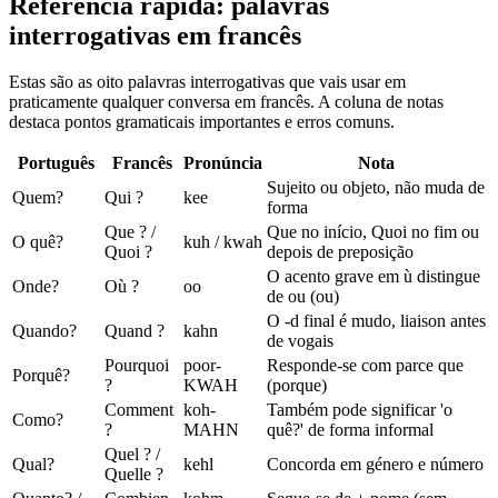
Referência rápida: palavras
interrogativas em francês
Estas são as oito palavras interrogativas que vais usar em
praticamente qualquer conversa em francês. A coluna de notas
destaca pontos gramaticais importantes e erros comuns.
Português
Francês
Pronúncia
Nota
Sujeito ou objeto, não muda de
Quem?
Qui ?
kee
forma
Que ? /
Que no início, Quoi no fim ou
O quê?
kuh / kwah
Quoi ?
depois de preposição
O acento grave em ù distingue
Onde?
Où ?
oo
de ou (ou)
O -d final é mudo, liaison antes
Quando?
Quand ?
kahn
de vogais
Pourquoi
poor-
Responde-se com parce que
Porquê?
?
KWAH
(porque)
Comment
koh-
Também pode significar 'o
Como?
?
MAHN
quê?' de forma informal
Quel ? /
Qual?
kehl
Concorda em género e número
Quelle ?