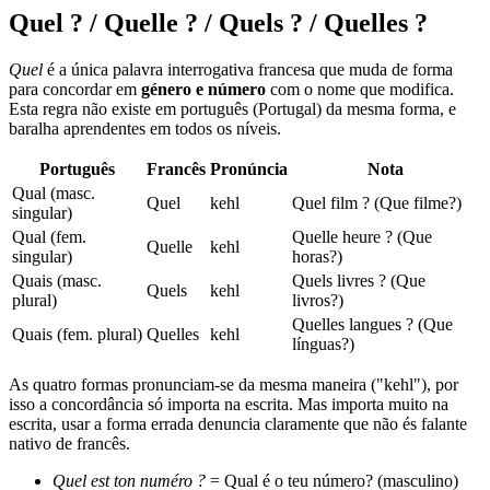
Quel ? / Quelle ? / Quels ? / Quelles ?
Quel
é a única palavra interrogativa francesa que muda de forma
para concordar em
género e número
com o nome que modifica.
Esta regra não existe em português (Portugal) da mesma forma, e
baralha aprendentes em todos os níveis.
Português
Francês
Pronúncia
Nota
Qual (masc.
Quel
kehl
Quel film ? (Que filme?)
singular)
Qual (fem.
Quelle heure ? (Que
Quelle
kehl
singular)
horas?)
Quais (masc.
Quels livres ? (Que
Quels
kehl
plural)
livros?)
Quelles langues ? (Que
Quais (fem. plural)
Quelles
kehl
línguas?)
As quatro formas pronunciam-se da mesma maneira ("kehl"), por
isso a concordância só importa na escrita. Mas importa muito na
escrita, usar a forma errada denuncia claramente que não és falante
nativo de francês.
Quel est ton numéro ?
= Qual é o teu número? (masculino)