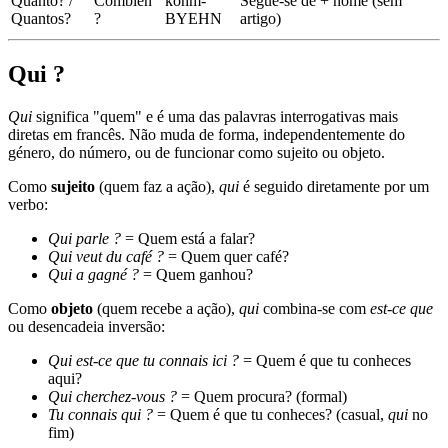
Quanto? /
Combien
kohm-
Segue-se de + nome (sem
Quantos?
?
BYEHN
artigo)
Qui ?
Qui
significa "quem" e é uma das palavras interrogativas mais
diretas em francês. Não muda de forma, independentemente do
género, do número, ou de funcionar como sujeito ou objeto.
Como
sujeito
(quem faz a ação),
qui
é seguido diretamente por um
verbo:
Qui parle ?
= Quem está a falar?
Qui veut du café ?
= Quem quer café?
Qui a gagné ?
= Quem ganhou?
Como
objeto
(quem recebe a ação),
qui
combina-se com
est-ce que
ou desencadeia inversão:
Qui est-ce que tu connais ici ?
= Quem é que tu conheces
aqui?
Qui cherchez-vous ?
= Quem procura? (formal)
Tu connais qui ?
= Quem é que tu conheces? (casual,
qui
no
fim)