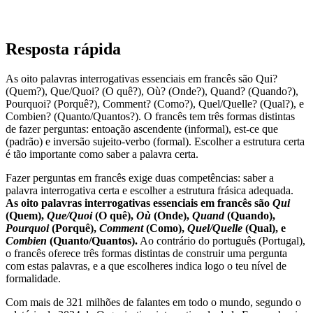
Resposta rápida
As oito palavras interrogativas essenciais em francês são Qui?
(Quem?), Que/Quoi? (O quê?), Où? (Onde?), Quand? (Quando?),
Pourquoi? (Porquê?), Comment? (Como?), Quel/Quelle? (Qual?), e
Combien? (Quanto/Quantos?). O francês tem três formas distintas
de fazer perguntas: entoação ascendente (informal), est-ce que
(padrão) e inversão sujeito-verbo (formal). Escolher a estrutura certa
é tão importante como saber a palavra certa.
Fazer perguntas em francês exige duas competências: saber a
palavra interrogativa certa e escolher a estrutura frásica adequada.
As oito palavras interrogativas essenciais em francês são
Qui
(Quem),
Que/Quoi
(O quê),
Où
(Onde),
Quand
(Quando),
Pourquoi
(Porquê),
Comment
(Como),
Quel/Quelle
(Qual), e
Combien
(Quanto/Quantos).
Ao contrário do português (Portugal),
o francês oferece três formas distintas de construir uma pergunta
com estas palavras, e a que escolheres indica logo o teu nível de
formalidade.
Com mais de 321 milhões de falantes em todo o mundo, segundo o