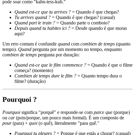
pode soar como "kahn-tess-kuh."
Quand est-ce que tu arrives ?
= Quando é que chegas?
Tu arrives quand ?
= Quando é que chegas? (casual)
Quand part le train ?
= Quando parte o comboio?
Depuis quand tu habites ici ?
= Desde quando é que moras
aqui?
Um erro comum é confundir
quand
com
combien de temps
(quanto
tempo).
Quand
pergunta por um momento no tempo, enquanto
combien de temps
pergunta por duração:
Quand est-ce que le film commence ?
= Quando é que o filme
começa? (momento)
Combien de temps dure le film ?
= Quanto tempo dura o
filme? (duração)
Pourquoi ?
Pourquoi
significa "porquê" e responde-se com
parce que
(porque)
ou
car
(pois/porque, um pouco mais formal). É um composto de
pour
(para) +
quoi
(o quê), literalmente "para quê."
Pourquoi tu pleures ?
= Porque é que estás a chorar? (casual)