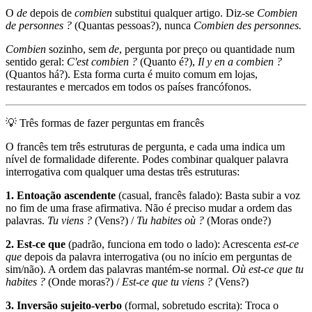
O
de
depois de
combien
substitui qualquer artigo. Diz-se
Combien
de personnes ?
(Quantas pessoas?), nunca
Combien des personnes.
Combien
sozinho, sem
de
, pergunta por preço ou quantidade num
sentido geral:
C'est combien ?
(Quanto é?),
Il y en a combien ?
(Quantos há?). Esta forma curta é muito comum em lojas,
restaurantes e mercados em todos os países francófonos.
💡
Três formas de fazer perguntas em francês
O francês tem três estruturas de pergunta, e cada uma indica um
nível de formalidade diferente. Podes combinar qualquer palavra
interrogativa com qualquer uma destas três estruturas:
1. Entoação ascendente
(casual, francês falado): Basta subir a voz
no fim de uma frase afirmativa. Não é preciso mudar a ordem das
palavras.
Tu viens ?
(Vens?) /
Tu habites où ?
(Moras onde?)
2. Est-ce que
(padrão, funciona em todo o lado): Acrescenta
est-ce
que
depois da palavra interrogativa (ou no início em perguntas de
sim/não). A ordem das palavras mantém-se normal.
Où est-ce que tu
habites ?
(Onde moras?) /
Est-ce que tu viens ?
(Vens?)
3. Inversão sujeito-verbo
(formal, sobretudo escrita): Troca o