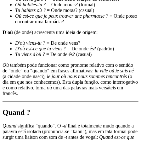
Où habites-tu ?
= Onde moras? (formal)
Tu habites où ?
= Onde moras? (casual)
Où est-ce que je peux trouver une pharmacie ?
= Onde posso
encontrar uma farmácia?
D'où
(de onde) acrescenta uma ideia de origem:
D'où viens-tu ?
= De onde vens?
D'où est-ce que tu viens ?
= De onde és? (padrão)
Tu viens d'où ?
= De onde és? (casual)
Où
também pode funcionar como pronome relativo com o sentido
de "onde" ou "quando" em frases afirmativas:
la ville où je suis né
(a cidade onde nasci),
le jour où nous nous sommes rencontrés
(o
dia em que nos conhecemos). Esta dupla função, como interrogativo
e como relativo, torna
où
uma das palavras mais versáteis em
francês.
Quand ?
Quand
significa "quando". O
-d
final é totalmente mudo quando a
palavra está isolada (pronuncia-se "kahn"), mas em fala formal pode
surgir uma liaison com som de
-t
antes de vogal:
Quand est-ce que