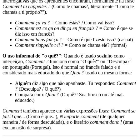
interrogativas que os aprendentes encontram, normalmente na frase
Comment tu t'appelles ?
(Como te chamas?, literalmente "Como te
chamas a ti próprio?").
Comment ça va ?
= Como estás? / Como vai isso?
Comment est-ce qu'on dit ça en français ?
= Como é que se
diz isso em francês?
Comment tu as fait ça ?
= Como é que fizeste isso? (casual)
Comment s'appelle-t-il ?
= Como se chama ele? (formal)
O uso informal de "o quê?"
: Quando é usado sozinho como
interjeição,
Comment ?
funciona como "O quê?" ou "Desculpa?"
em português (Portugal). Isto é normal no francês falado e é
considerado mais educado do que
Quoi ?
usado da mesma forma:
Alguém diz algo que não apanhaste. Tu respondes:
Comment
?
(Desculpa? / O quê?)
Compara com:
Quoi ?
(O quê?! Soa brusco ou até mal-
educado.)
Comment
também aparece em várias expressões fixas:
Comment se
fait-il que...
(Como é que...),
N'importe comment
(de qualquer
maneira / de forma descuidada), e o literário
comment donc !
(uma
exclamação de surpresa).