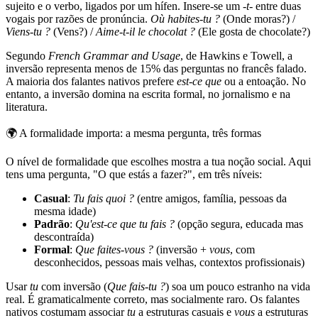
sujeito e o verbo, ligados por um hífen. Insere-se um
-t-
entre duas
vogais por razões de pronúncia.
Où habites-tu ?
(Onde moras?) /
Viens-tu ?
(Vens?) /
Aime-t-il le chocolat ?
(Ele gosta de chocolate?)
Segundo
French Grammar and Usage
, de Hawkins e Towell, a
inversão representa menos de 15% das perguntas no francês falado.
A maioria dos falantes nativos prefere
est-ce que
ou a entoação. No
entanto, a inversão domina na escrita formal, no jornalismo e na
literatura.
🌍
A formalidade importa: a mesma pergunta, três formas
O nível de formalidade que escolhes mostra a tua noção social. Aqui
tens uma pergunta, "O que estás a fazer?", em três níveis:
Casual
:
Tu fais quoi ?
(entre amigos, família, pessoas da
mesma idade)
Padrão
:
Qu'est-ce que tu fais ?
(opção segura, educada mas
descontraída)
Formal
:
Que faites-vous ?
(inversão +
vous
, com
desconhecidos, pessoas mais velhas, contextos profissionais)
Usar
tu
com inversão (
Que fais-tu ?
) soa um pouco estranho na vida
real. É gramaticalmente correto, mas socialmente raro. Os falantes
nativos costumam associar
tu
a estruturas casuais e
vous
a estruturas