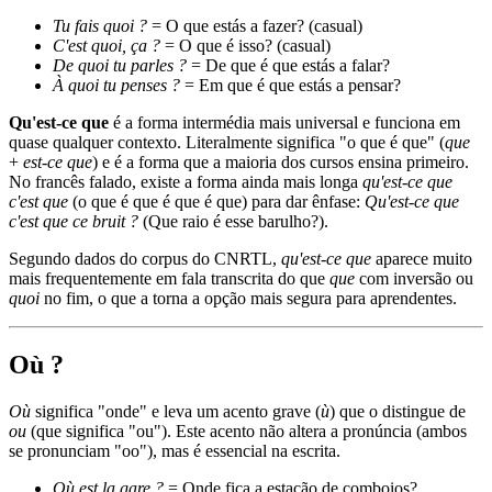
Tu fais quoi ?
= O que estás a fazer? (casual)
C'est quoi, ça ?
= O que é isso? (casual)
De quoi tu parles ?
= De que é que estás a falar?
À quoi tu penses ?
= Em que é que estás a pensar?
Qu'est-ce que
é a forma intermédia mais universal e funciona em
quase qualquer contexto. Literalmente significa "o que é que" (
que
+
est-ce que
) e é a forma que a maioria dos cursos ensina primeiro.
No francês falado, existe a forma ainda mais longa
qu'est-ce que
c'est que
(o que é que é que é que) para dar ênfase:
Qu'est-ce que
c'est que ce bruit ?
(Que raio é esse barulho?).
Segundo dados do corpus do CNRTL,
qu'est-ce que
aparece muito
mais frequentemente em fala transcrita do que
que
com inversão ou
quoi
no fim, o que a torna a opção mais segura para aprendentes.
Où ?
Où
significa "onde" e leva um acento grave (
ù
) que o distingue de
ou
(que significa "ou"). Este acento não altera a pronúncia (ambos
se pronunciam "oo"), mas é essencial na escrita.
Où est la gare ?
= Onde fica a estação de comboios?