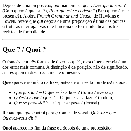
Depois de uma preposição,
qui
mantém-se igual:
Avec qui tu sors ?
(Com quem é que sais?),
Pour qui est ce cadeau ?
(Para quem é este
presente?). A obra
French Grammar and Usage
, de Hawkins e
Towell, refere que
qui
depois de uma preposição é uma das poucas
estruturas interrogativas que funciona de forma idêntica nos três
registos de formalidade.
Que ? / Quoi ?
O francês tem três formas de dizer "o quê", e escolher a errada é um
dos erros mais comuns. A distinção é de posição, não de significado,
as três querem dizer exatamente o mesmo.
Que
aparece no início da frase, antes de um verbo ou de
est-ce que
:
Que fais-tu ?
= O que estás a fazer? (formal/inversão)
Qu'est-ce que tu fais ?
= O que estás a fazer? (padrão)
Que se passe-t-il ?
= O que se passa? (formal)
Repara que
que
contrai para
qu'
antes de vogal:
Qu'est-ce que...
,
Qu'avez-vous dit ?
Quoi
aparece no fim da frase ou depois de uma preposição: