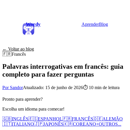
Wordy
Aprender
Blog
← Voltar ao blog
🇫🇷
Francês
Palavras interrogativas em francês: guia
completo para fazer perguntas
Por Sandor
Atualizado: 15 de junho de 2026
⏱
10 min de leitura
Pronto para aprender?
Escolha um idioma para comecar!
🇬🇧
INGLÊS
🇪🇸
ESPANHOL
🇫🇷
FRANCÊS
🇩🇪
ALEMÃO
🇮🇹
ITALIANO
🇯🇵
JAPONÊS
🇰🇷
COREANO
+
OUTROS...