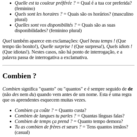
Quelle est ta couleur préférée ?
= Qual é a tua cor preferida?
(feminino)
Quels sont les horaires ?
= Quais são os horários? (masculino
plural)
Quelles sont vos disponibilités ?
= Quais são as suas
disponibilidades? (feminino plural)
Quel
também aparece em exclamações:
Quel beau temps !
(Que
tempo tão bonito!),
Quelle surprise !
(Que surpresa!),
Quels idiots !
(Que idiotas!). Nestes casos, não há ponto de interrogação, e a
palavra passa de interrogativa a exclamativa.
Combien ?
Combien
significa "quanto" ou "quantos" e é sempre seguido de
de
(não
des
nem
du
) quando vem antes de um nome. Esta é uma regra
que os aprendentes esquecem muitas vezes.
Combien ça coûte ?
= Quanto custa?
Combien de langues tu parles ?
= Quantas línguas falas?
Combien de temps ça prend ?
= Quanto tempo demora?
Tu as combien de frères et sœurs ?
= Tens quantos irmãos?
(casual)