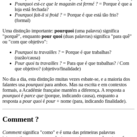
Pourquoi est-ce que le magasin est fermé ?
= Porque é que a
loja está fechada?
Pourquoi fait-il si froid ?
= Porque é que está tão frio?
(formal)
Uma distinção importante:
pourquoi
(uma palavra) significa
"porquê", enquanto
pour quoi
(duas palavras) significa "para quê"
ou "com que objetivo":
Pourquoi tu travailles ?
= Porque é que trabalhas?
(razão/causa)
Pour quoi tu travailles ?
= Para que é que trabalhas? / Com
que objetivo? (objetivo/finalidade)
No dia a dia, esta distinção muitas vezes esbate-se, e a maioria dos
falantes usa
pourquoi
para ambos. Mas na escrita e em contextos
formais, a Académie française mantém a diferença. A resposta a
pourquoi
é
parce que
(porque, indicando causa), enquanto a
resposta a
pour quoi
é
pour
+ nome (para, indicando finalidade).
Comment ?
Comment
significa "como" e é uma das primeiras palavras