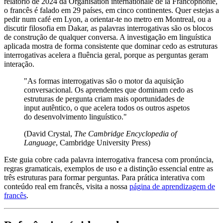
relatório de 2024 da Organisation internationale de la Francophonie,
o francês é falado em 29 países, em cinco continentes. Quer estejas a
pedir num café em Lyon, a orientar-te no metro em Montreal, ou a
discutir filosofia em Dakar, as palavras interrogativas são os blocos
de construção de qualquer conversa. A investigação em linguística
aplicada mostra de forma consistente que dominar cedo as estruturas
interrogativas acelera a fluência geral, porque as perguntas geram
interação.
"As formas interrogativas são o motor da aquisição
conversacional. Os aprendentes que dominam cedo as
estruturas de pergunta criam mais oportunidades de
input autêntico, o que acelera todos os outros aspetos
do desenvolvimento linguístico."
(David Crystal,
The Cambridge Encyclopedia of
Language
, Cambridge University Press)
Este guia cobre cada palavra interrogativa francesa com pronúncia,
regras gramaticais, exemplos de uso e a distinção essencial entre as
três estruturas para formar perguntas. Para prática interativa com
conteúdo real em francês, visita a nossa
página de aprendizagem de
francês
.