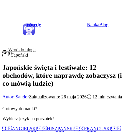
Wordy
Nauka
Blog
← Wróć do bloga
🇯🇵
Japoński
Japońskie święta i festiwale: 12
obchodów, które naprawdę zobaczysz (i
co mówią ludzie)
Autor: Sandor
Zaktualizowano: 26 maja 2026
⏱
12 min czytania
Gotowy do nauki?
Wybierz jezyk na poczatek!
🇬🇧
ANGIELSKI
🇪🇸
HISZPAŃSKI
🇫🇷
FRANCUSKI
🇩🇪