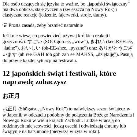
Dla osób uczących się języka to ważne, bo „japoński świąteczny”
ma dwa oblicza, stałe życzenia (zwłaszcza na Nowy Rok) i
elastyczne reakcje (jedzenie, fajerwerki, stroje, tłumy).
💡
Prosta zasada, żeby brzmieć naturalnie
Jeśli nie wiesz, co powiedzieć, używaj krótkich reakcji i
grzeczności: すごい (SOO-goh-ee, „wow”), きれい (kee-REH-ee,
„ładne”), おいしい (oh-EE-shee, „pyszne”) oraz ありがとうござ
います (ah-ree-GAH-toh goh-zah-ee-MAHSS, „dziękuję”). Pasują
do prawie każdej sytuacji na festiwalu.
12 japońskich świąt i festiwali, które
naprawdę zobaczysz
お正月
お正月 (Shōgatsu, „Nowy Rok”) to największy sezon świąteczny
w Japonii, w odczuciu podobny do połączenia Bożego Narodzenia i
Nowego Roku w wielu krajach Zachodu. Ludzie wracają do
rodzinnych miejscowości, jedzą osechi i odwiedzają chramy lub
świątynie na hatsumōde (pierwsza wizyta w roku).