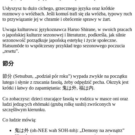
Usłyszysz tu dużo cichego, grzecznego języka oraz krótkie
rozmowy o wróżbach. Jeśli komuś trafi się zła wróżba, typowy ruch
to przywiązanie jej w chramie i obrócenie sprawy w żart.
Uwaga kulturowa: językoznawca Haruo Shirane, w swoich pracach
o japońskiej kulturze sezonowej i literaturze, podkreśla, jak silnie
sezonowość porządkuje japońską estetykę i życie społeczne.
Hatsumōde to współczesny przykład tego sezonowego poczucia
„resetu”.
節分
節分 (Setsubun, „podział pór roku”) wypada zwykle na początku
lutego i słynie z rzucania fasolą, żeby odpędzić pecha. Okrzyk jest
krótki i łatwy do zapamiętania: 鬼は外, 福は内.
Co zobaczysz: dzieci rzucające fasolą w rodzica w masce oni oraz
ludzi jedzących ehōmaki (grubą rolkę sushi) zwróconych w
szczęśliwym kierunku.
Co ludzie mówią:
鬼は外 (oh-NEE wah SOH-toh): „Demony na zewnątrz”