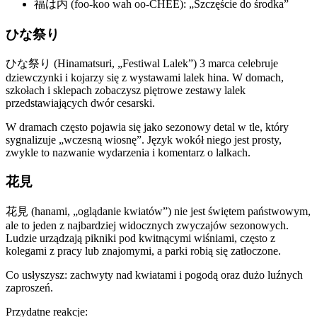
福は内 (foo-koo wah oo-CHEE): „Szczęście do środka”
ひな祭り
ひな祭り (Hinamatsuri, „Festiwal Lalek”) 3 marca celebruje
dziewczynki i kojarzy się z wystawami lalek hina. W domach,
szkołach i sklepach zobaczysz piętrowe zestawy lalek
przedstawiających dwór cesarski.
W dramach często pojawia się jako sezonowy detal w tle, który
sygnalizuje „wczesną wiosnę”. Język wokół niego jest prosty,
zwykle to nazwanie wydarzenia i komentarz o lalkach.
花見
花見 (hanami, „oglądanie kwiatów”) nie jest świętem państwowym,
ale to jeden z najbardziej widocznych zwyczajów sezonowych.
Ludzie urządzają pikniki pod kwitnącymi wiśniami, często z
kolegami z pracy lub znajomymi, a parki robią się zatłoczone.
Co usłyszysz: zachwyty nad kwiatami i pogodą oraz dużo luźnych
zaproszeń.
Przydatne reakcje: