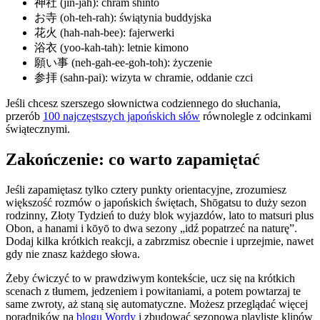
神社 (jin-jah): chram shintō
お寺 (oh-teh-rah): świątynia buddyjska
花火 (hah-nah-bee): fajerwerki
浴衣 (yoo-kah-tah): letnie kimono
願い事 (neh-gah-ee-goh-toh): życzenie
参拝 (sahn-pai): wizyta w chramie, oddanie czci
Jeśli chcesz szerszego słownictwa codziennego do słuchania,
przerób
100 najczęstszych japońskich słów
równolegle z odcinkami
świątecznymi.
Zakończenie: co warto zapamiętać
Jeśli zapamiętasz tylko cztery punkty orientacyjne, zrozumiesz
większość rozmów o japońskich świętach, Shōgatsu to duży sezon
rodzinny, Złoty Tydzień to duży blok wyjazdów, lato to matsuri plus
Obon, a hanami i kōyō to dwa sezony „idź popatrzeć na naturę”.
Dodaj kilka krótkich reakcji, a zabrzmisz obecnie i uprzejmie, nawet
gdy nie znasz każdego słowa.
Żeby ćwiczyć to w prawdziwym kontekście, ucz się na krótkich
scenach z tłumem, jedzeniem i powitaniami, a potem powtarzaj te
same zwroty, aż staną się automatyczne. Możesz przeglądać więcej
poradników na
blogu Wordy
i zbudować sezonową playlistę klipów