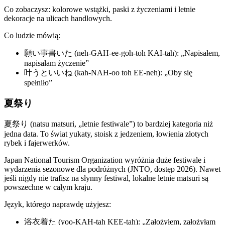
Co zobaczysz: kolorowe wstążki, paski z życzeniami i letnie
dekoracje na ulicach handlowych.
Co ludzie mówią:
願い事書いた (neh-GAH-ee-goh-toh KAI-tah): „Napisałem,
napisałam życzenie”
叶うといいね (kah-NAH-oo toh EE-neh): „Oby się
spełniło”
夏祭り
夏祭り (natsu matsuri, „letnie festiwale”) to bardziej kategoria niż
jedna data. To świat yukaty, stoisk z jedzeniem, łowienia złotych
rybek i fajerwerków.
Japan National Tourism Organization wyróżnia duże festiwale i
wydarzenia sezonowe dla podróżnych (JNTO, dostęp 2026). Nawet
jeśli nigdy nie trafisz na słynny festiwal, lokalne letnie matsuri są
powszechne w całym kraju.
Język, którego naprawdę użyjesz:
浴衣着た (yoo-KAH-tah KEE-tah): „Założyłem, założyłam