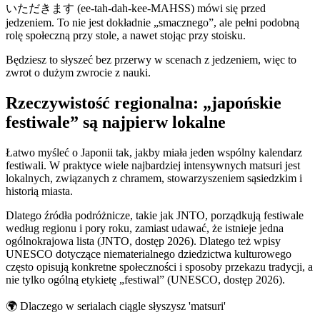
いただきます (ee-tah-dah-kee-MAHSS) mówi się przed
jedzeniem. To nie jest dokładnie „smacznego”, ale pełni podobną
rolę społeczną przy stole, a nawet stojąc przy stoisku.
Będziesz to słyszeć bez przerwy w scenach z jedzeniem, więc to
zwrot o dużym zwrocie z nauki.
Rzeczywistość regionalna: „japońskie
festiwale” są najpierw lokalne
Łatwo myśleć o Japonii tak, jakby miała jeden wspólny kalendarz
festiwali. W praktyce wiele najbardziej intensywnych matsuri jest
lokalnych, związanych z chramem, stowarzyszeniem sąsiedzkim i
historią miasta.
Dlatego źródła podróżnicze, takie jak JNTO, porządkują festiwale
według regionu i pory roku, zamiast udawać, że istnieje jedna
ogólnokrajowa lista (JNTO, dostęp 2026). Dlatego też wpisy
UNESCO dotyczące niematerialnego dziedzictwa kulturowego
często opisują konkretne społeczności i sposoby przekazu tradycji, a
nie tylko ogólną etykietę „festiwal” (UNESCO, dostęp 2026).
🌍
Dlaczego w serialach ciągle słyszysz 'matsuri'