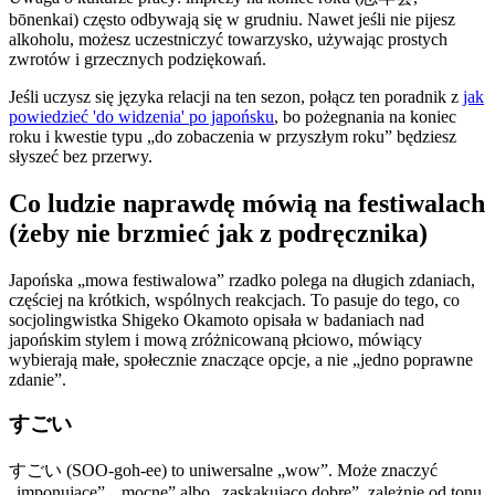
bōnenkai) często odbywają się w grudniu. Nawet jeśli nie pijesz
alkoholu, możesz uczestniczyć towarzysko, używając prostych
zwrotów i grzecznych podziękowań.
Jeśli uczysz się języka relacji na ten sezon, połącz ten poradnik z
jak
powiedzieć 'do widzenia' po japońsku
, bo pożegnania na koniec
roku i kwestie typu „do zobaczenia w przyszłym roku” będziesz
słyszeć bez przerwy.
Co ludzie naprawdę mówią na festiwalach
(żeby nie brzmieć jak z podręcznika)
Japońska „mowa festiwalowa” rzadko polega na długich zdaniach,
częściej na krótkich, wspólnych reakcjach. To pasuje do tego, co
socjolingwistka Shigeko Okamoto opisała w badaniach nad
japońskim stylem i mową zróżnicowaną płciowo, mówiący
wybierają małe, społecznie znaczące opcje, a nie „jedno poprawne
zdanie”.
すごい
すごい (SOO-goh-ee) to uniwersalne „wow”. Może znaczyć
„imponujące”, „mocne” albo „zaskakująco dobre”, zależnie od tonu.