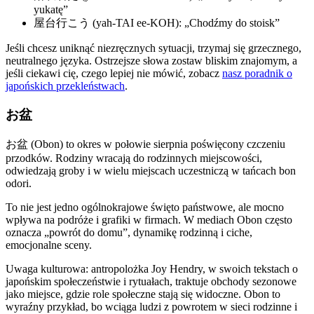
yukatę”
屋台行こう (yah-TAI ee-KOH): „Chodźmy do stoisk”
Jeśli chcesz uniknąć niezręcznych sytuacji, trzymaj się grzecznego,
neutralnego języka. Ostrzejsze słowa zostaw bliskim znajomym, a
jeśli ciekawi cię, czego lepiej nie mówić, zobacz
nasz poradnik o
japońskich przekleństwach
.
お盆
お盆 (Obon) to okres w połowie sierpnia poświęcony czczeniu
przodków. Rodziny wracają do rodzinnych miejscowości,
odwiedzają groby i w wielu miejscach uczestniczą w tańcach bon
odori.
To nie jest jedno ogólnokrajowe święto państwowe, ale mocno
wpływa na podróże i grafiki w firmach. W mediach Obon często
oznacza „powrót do domu”, dynamikę rodzinną i ciche,
emocjonalne sceny.
Uwaga kulturowa: antropolożka Joy Hendry, w swoich tekstach o
japońskim społeczeństwie i rytuałach, traktuje obchody sezonowe
jako miejsce, gdzie role społeczne stają się widoczne. Obon to
wyraźny przykład, bo wciąga ludzi z powrotem w sieci rodzinne i