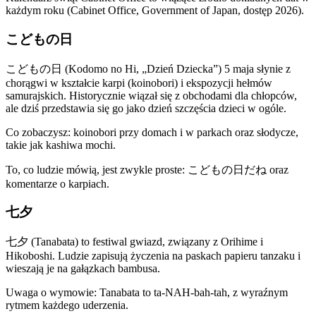
każdym roku (Cabinet Office, Government of Japan, dostęp 2026).
こどもの日
こどもの日 (Kodomo no Hi, „Dzień Dziecka”) 5 maja słynie z
chorągwi w kształcie karpi (koinobori) i ekspozycji hełmów
samurajskich. Historycznie wiązał się z obchodami dla chłopców,
ale dziś przedstawia się go jako dzień szczęścia dzieci w ogóle.
Co zobaczysz: koinobori przy domach i w parkach oraz słodycze,
takie jak kashiwa mochi.
To, co ludzie mówią, jest zwykle proste: こどもの日だね oraz
komentarze o karpiach.
七夕
七夕 (Tanabata) to festiwal gwiazd, związany z Orihime i
Hikoboshi. Ludzie zapisują życzenia na paskach papieru tanzaku i
wieszają je na gałązkach bambusa.
Uwaga o wymowie: Tanabata to ta-NAH-bah-tah, z wyraźnym
rytmem każdego uderzenia.