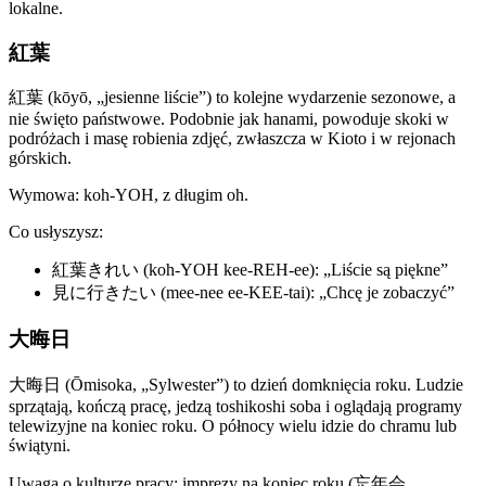
lokalne.
紅葉
紅葉 (kōyō, „jesienne liście”) to kolejne wydarzenie sezonowe, a
nie święto państwowe. Podobnie jak hanami, powoduje skoki w
podróżach i masę robienia zdjęć, zwłaszcza w Kioto i w rejonach
górskich.
Wymowa: koh-YOH, z długim oh.
Co usłyszysz:
紅葉きれい (koh-YOH kee-REH-ee): „Liście są piękne”
見に行きたい (mee-nee ee-KEE-tai): „Chcę je zobaczyć”
大晦日
大晦日 (Ōmisoka, „Sylwester”) to dzień domknięcia roku. Ludzie
sprzątają, kończą pracę, jedzą toshikoshi soba i oglądają programy
telewizyjne na koniec roku. O północy wielu idzie do chramu lub
świątyni.
Uwaga o kulturze pracy: imprezy na koniec roku (忘年会,