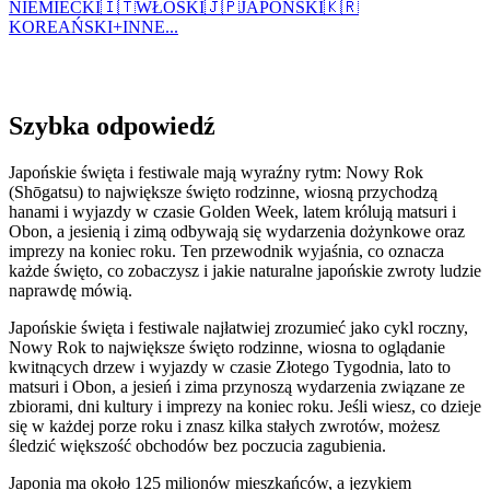
NIEMIECKI
🇮🇹
WŁOSKI
🇯🇵
JAPOŃSKI
🇰🇷
KOREAŃSKI
+
INNE...
Szybka odpowiedź
Japońskie święta i festiwale mają wyraźny rytm: Nowy Rok
(Shōgatsu) to największe święto rodzinne, wiosną przychodzą
hanami i wyjazdy w czasie Golden Week, latem królują matsuri i
Obon, a jesienią i zimą odbywają się wydarzenia dożynkowe oraz
imprezy na koniec roku. Ten przewodnik wyjaśnia, co oznacza
każde święto, co zobaczysz i jakie naturalne japońskie zwroty ludzie
naprawdę mówią.
Japońskie święta i festiwale najłatwiej zrozumieć jako cykl roczny,
Nowy Rok to największe święto rodzinne, wiosna to oglądanie
kwitnących drzew i wyjazdy w czasie Złotego Tygodnia, lato to
matsuri i Obon, a jesień i zima przynoszą wydarzenia związane ze
zbiorami, dni kultury i imprezy na koniec roku. Jeśli wiesz, co dzieje
się w każdej porze roku i znasz kilka stałych zwrotów, możesz
śledzić większość obchodów bez poczucia zagubienia.
Japonia ma około 125 milionów mieszkańców, a językiem