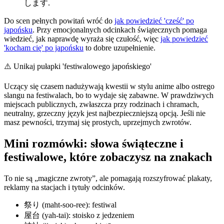
します.
Do scen pełnych powitań wróć do
jak powiedzieć 'cześć' po
japońsku
. Przy emocjonalnych odcinkach świątecznych pomaga
wiedzieć, jak naprawdę wyraża się czułość, więc
jak powiedzieć
'kocham cię' po japońsku
to dobre uzupełnienie.
⚠️
Unikaj pułapki 'festiwalowego japońskiego'
Uczący się czasem nadużywają kwestii w stylu anime albo ostrego
slangu na festiwalach, bo to wydaje się zabawne. W prawdziwych
miejscach publicznych, zwłaszcza przy rodzinach i chramach,
neutralny, grzeczny język jest najbezpieczniejszą opcją. Jeśli nie
masz pewności, trzymaj się prostych, uprzejmych zwrotów.
Mini rozmówki: słowa świąteczne i
festiwalowe, które zobaczysz na znakach
To nie są „magiczne zwroty”, ale pomagają rozszyfrować plakaty,
reklamy na stacjach i tytuły odcinków.
祭り (maht-soo-ree): festiwal
屋台 (yah-tai): stoisko z jedzeniem