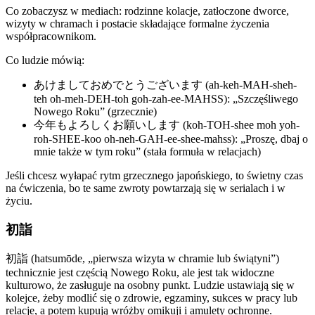
Co zobaczysz w mediach: rodzinne kolacje, zatłoczone dworce,
wizyty w chramach i postacie składające formalne życzenia
współpracownikom.
Co ludzie mówią:
あけましておめでとうございます (ah-keh-MAH-sheh-
teh oh-meh-DEH-toh goh-zah-ee-MAHSS): „Szczęśliwego
Nowego Roku” (grzecznie)
今年もよろしくお願いします (koh-TOH-shee moh yoh-
roh-SHEE-koo oh-neh-GAH-ee-shee-mahss): „Proszę, dbaj o
mnie także w tym roku” (stała formuła w relacjach)
Jeśli chcesz wyłapać rytm grzecznego japońskiego, to świetny czas
na ćwiczenia, bo te same zwroty powtarzają się w serialach i w
życiu.
初詣
初詣 (hatsumōde, „pierwsza wizyta w chramie lub świątyni”)
technicznie jest częścią Nowego Roku, ale jest tak widoczne
kulturowo, że zasługuje na osobny punkt. Ludzie ustawiają się w
kolejce, żeby modlić się o zdrowie, egzaminy, sukces w pracy lub
relacje, a potem kupują wróżby omikuji i amulety ochronne.