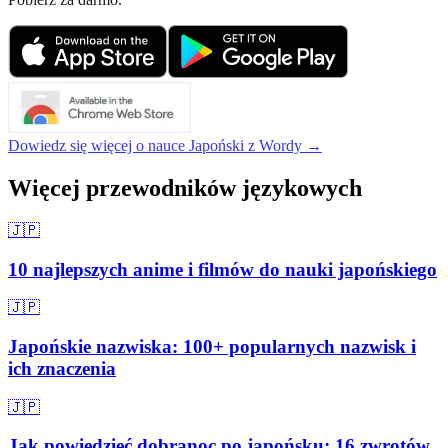
Dowiedz się więcej o nauce Japoński z Wordy →
Więcej przewodników językowych
🇯🇵
10 najlepszych anime i filmów do nauki japońskiego
🇯🇵
Japońskie nazwiska: 100+ popularnych nazwisk i
ich znaczenia
🇯🇵
Jak powiedzieć dobranoc po japońsku: 16 zwrotów