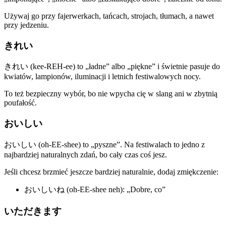
Używaj go przy fajerwerkach, tańcach, strojach, tłumach, a nawet
przy jedzeniu.
きれい
きれい (kee-REH-ee) to „ładne” albo „piękne” i świetnie pasuje do
kwiatów, lampionów, iluminacji i letnich festiwalowych nocy.
To też bezpieczny wybór, bo nie wpycha cię w slang ani w zbytnią
poufałość.
おいしい
おいしい (oh-EE-shee) to „pyszne”. Na festiwalach to jedno z
najbardziej naturalnych zdań, bo cały czas coś jesz.
Jeśli chcesz brzmieć jeszcze bardziej naturalnie, dodaj zmiękczenie:
おいしいね (oh-EE-shee neh): „Dobre, co”
いただきます