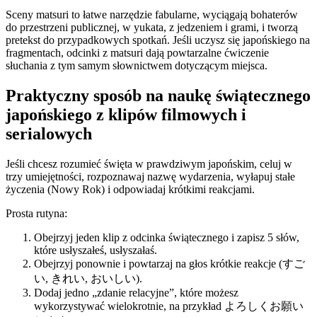
Sceny matsuri to łatwe narzędzie fabularne, wyciągają bohaterów
do przestrzeni publicznej, w yukata, z jedzeniem i grami, i tworzą
pretekst do przypadkowych spotkań. Jeśli uczysz się japońskiego na
fragmentach, odcinki z matsuri dają powtarzalne ćwiczenie
słuchania z tym samym słownictwem dotyczącym miejsca.
Praktyczny sposób na naukę świątecznego
japońskiego z klipów filmowych i
serialowych
Jeśli chcesz rozumieć święta w prawdziwym japońskim, celuj w
trzy umiejętności, rozpoznawaj nazwę wydarzenia, wyłapuj stałe
życzenia (Nowy Rok) i odpowiadaj krótkimi reakcjami.
Prosta rutyna:
Obejrzyj jeden klip z odcinka świątecznego i zapisz 5 słów,
które usłyszałeś, usłyszałaś.
Obejrzyj ponownie i powtarzaj na głos krótkie reakcje (すご
い, きれい, おいしい).
Dodaj jedno „zdanie relacyjne”, które możesz
wykorzystywać wielokrotnie, na przykład よろしくお願い