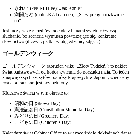
きれい (kee-REH-ee): „Jak ładnie”
満開だね (mahn-KAI dah neh): „Są w pełnym rozkwicie,
co”
Jeśli uczysz się z mediów, odcinki z hanami świetnie ćwiczą
słuchanie, bo sceneria wymusza powtarzające się, konkretne
słownictwo (drzewa, płatki, wiatr, jedzenie, zdjęcia).
ゴールデンウィーク
ゴールデンウィーク (gōruden wīku, „Złoty Tydzień”) to pakiet
świąt państwowych od końca kwietnia do początku maja. To jeden
z największych szczytów podróży krajowych w Japonii, więc ceny
rosną, a transport jest przepełniony.
Kluczowe święta w tym okresie to:
昭和の日 (Shōwa Day)
憲法記念日 (Constitution Memorial Day)
みどりの日 (Greenery Day)
こどもの日 (Children’s Day)
Kalendarz świąt Cabinet Office to wiążące źródło dokładnych dat w