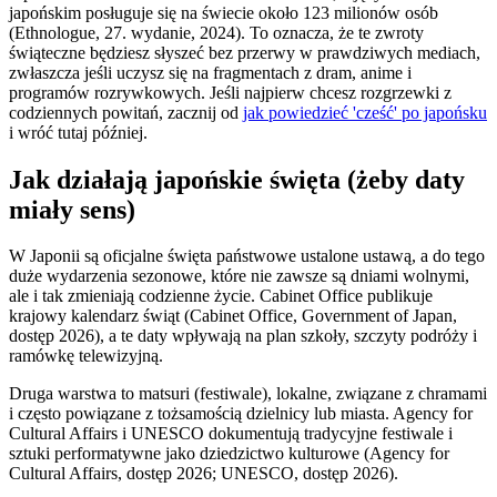
japońskim posługuje się na świecie około 123 milionów osób
(Ethnologue, 27. wydanie, 2024). To oznacza, że te zwroty
świąteczne będziesz słyszeć bez przerwy w prawdziwych mediach,
zwłaszcza jeśli uczysz się na fragmentach z dram, anime i
programów rozrywkowych. Jeśli najpierw chcesz rozgrzewki z
codziennych powitań, zacznij od
jak powiedzieć 'cześć' po japońsku
i wróć tutaj później.
Jak działają japońskie święta (żeby daty
miały sens)
W Japonii są oficjalne święta państwowe ustalone ustawą, a do tego
duże wydarzenia sezonowe, które nie zawsze są dniami wolnymi,
ale i tak zmieniają codzienne życie. Cabinet Office publikuje
krajowy kalendarz świąt (Cabinet Office, Government of Japan,
dostęp 2026), a te daty wpływają na plan szkoły, szczyty podróży i
ramówkę telewizyjną.
Druga warstwa to matsuri (festiwale), lokalne, związane z chramami
i często powiązane z tożsamością dzielnicy lub miasta. Agency for
Cultural Affairs i UNESCO dokumentują tradycyjne festiwale i
sztuki performatywne jako dziedzictwo kulturowe (Agency for
Cultural Affairs, dostęp 2026; UNESCO, dostęp 2026).