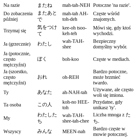
Na razie
またね
mah-tah-NEH
Potoczne 'na razie'.
またあと
Do zobaczenia
mah-tah AH-
Częste wśród
później
toh-deh
znajomych.
で
気をつけ
kee-oh tsoo-
Mówi się, gdy ktoś
Trzymaj się
keh-teh
wychodzi.
て
wah-TAH-
Bezpieczny
わたし
Ja (grzecznie)
shee
domyślny wybór.
Ja (potocznie,
ぼく
często
boh-koo
Częste w mediach.
mężczyźni)
Ja (szorstko,
Bardzo potoczne,
おれ
często
oh-REH
może brzmieć
mężczyźni)
twardo.
Używane, ale często
あなた
Ty
ah-NAH-tah
woli się imiona.
koh-no HEE-
Przydatne, gdy
この人
Ta osoba
toh
unikasz 'ty'.
わたした
Liczba mnoga z た
wah-TAH-
My
shee-tah-chee
ち
ち.
Bardzo częste w
みんな
Wszyscy
MEEN-nah
mowie potocznej.