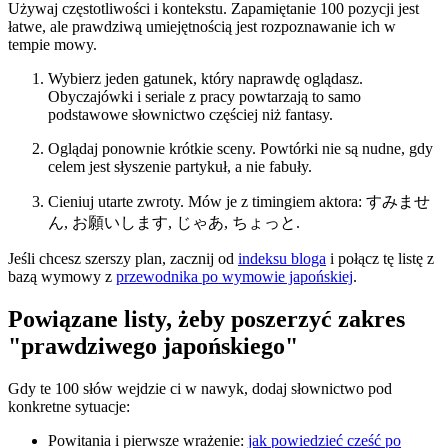
Używaj częstotliwości i kontekstu. Zapamiętanie 100 pozycji jest
łatwe, ale prawdziwą umiejętnością jest rozpoznawanie ich w
tempie mowy.
Wybierz jeden gatunek, który naprawdę oglądasz.
Obyczajówki i seriale z pracy powtarzają to samo
podstawowe słownictwo częściej niż fantasy.
Oglądaj ponownie krótkie sceny. Powtórki nie są nudne, gdy
celem jest słyszenie partykuł, a nie fabuły.
Cieniuj utarte zwroty. Mów je z timingiem aktora: すみませ
ん, お願いします, じゃあ, ちょっと.
Jeśli chcesz szerszy plan, zacznij od
indeksu bloga
i połącz tę listę z
bazą wymowy z
przewodnika po wymowie japońskiej
.
Powiązane listy, żeby poszerzyć zakres
"prawdziwego japońskiego"
Gdy te 100 słów wejdzie ci w nawyk, dodaj słownictwo pod
konkretne sytuacje:
Powitania i pierwsze wrażenie:
jak powiedzieć cześć po