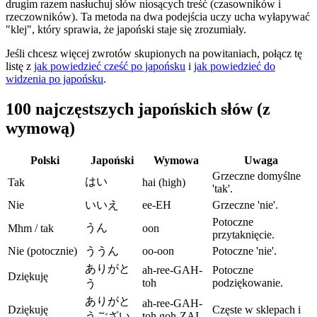
drugim razem nasłuchuj słów niosących treść (czasowników i
rzeczowników). Ta metoda na dwa podejścia uczy ucha wyłapywać
"klej", który sprawia, że japoński staje się zrozumiały.
Jeśli chcesz więcej zwrotów skupionych na powitaniach, połącz tę
listę z
jak powiedzieć cześć po japońsku
i
jak powiedzieć do
widzenia po japońsku
.
100 najczęstszych japońskich słów (z
wymową)
Polski
Japoński
Wymowa
Uwaga
Grzeczne domyślne
はい
Tak
hai (high)
'tak'.
Nie
いいえ
ee-EH
Grzeczne 'nie'.
Potoczne
うん
Mhm / tak
oon
przytaknięcie.
Nie (potocznie)
ううん
oo-oon
Potoczne 'nie'.
ありがと
ah-ree-GAH-
Potoczne
Dziękuję
toh
podziękowanie.
う
ありがと
ah-ree-GAH-
Dziękuję
Częste w sklepach i
うござい
toh goh-ZAI-