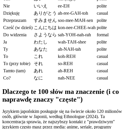
Nie
いいえ
ee-EH
polite
Dziękuję
ありがとう
ah-ree-GAH-toh
casual
Przepraszam
すみません
soo-mee-MAH-sen
polite
Cześć (w dzień)
こんにちは
kon-nee-CHEE-wah
polite
Do widzenia
さようなら
sah-YOH-nah-rah
formal
Ja
わたし
wah-TAH-shee
polite
Ty
あなた
ah-NAH-tah
polite
To
これ
koh-REH
casual
To (przy tobie)
それ
so-REH
casual
Tamto (tam)
あれ
ah-REH
casual
Co?
なに
nah-NEE
casual
Dlaczego te 100 słów ma znaczenie (i co
naprawdę znaczy "częste")
Językiem japońskim posługuje się na świecie około 120 milionów
osób, głównie w Japonii, według Ethnologue (2024). Ta
koncentracja sprawia, że najszybszy kontakt z "prawdziwym"
językiem często masz przez media: anime, seriale, programy