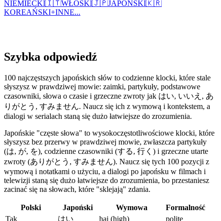
NIEMIECKI
🇮🇹
WŁOSKI
🇯🇵
JAPOŃSKI
🇰🇷
KOREAŃSKI
+
INNE...
Szybka odpowiedź
100 najczęstszych japońskich słów to codzienne klocki, które stale
słyszysz w prawdziwej mowie: zaimki, partykuły, podstawowe
czasowniki, słowa o czasie i grzeczne zwroty jak はい, いいえ, あ
りがとう, すみません. Naucz się ich z wymową i kontekstem, a
dialogi w serialach staną się dużo łatwiejsze do zrozumienia.
Japońskie "częste słowa" to wysokoczęstotliwościowe klocki, które
słyszysz bez przerwy w prawdziwej mowie, zwłaszcza partykuły
(は, が, を), codzienne czasowniki (する, 行く) i grzeczne utarte
zwroty (ありがとう, すみません). Naucz się tych 100 pozycji z
wymową i notatkami o użyciu, a dialogi po japońsku w filmach i
telewizji staną się dużo łatwiejsze do zrozumienia, bo przestaniesz
zacinać się na słowach, które "sklejają" zdania.
Polski
Japoński
Wymowa
Formalność
Tak
はい
hai (high)
polite