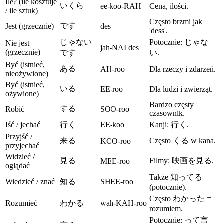
Ile? (ile kosztuje
いくら
ee-koo-RAH
Cena, ilości.
/ ile sztuk)
Często brzmi jak
です
Jest (grzecznie)
des
'dess'.
じゃない
Potocznie: じゃな
Nie jest
jah-NAI des
(grzecznie)
です
い.
Być (istnieć,
ある
AH-roo
Dla rzeczy i zdarzeń.
nieożywione)
Być (istnieć,
いる
EE-roo
Dla ludzi i zwierząt.
ożywione)
Bardzo częsty
する
Robić
SOO-roo
czasownik.
Iść / jechać
行く
EE-koo
Kanji: 行く.
Przyjść /
来る
Często くる w kana.
KOO-roo
przyjechać
Widzieć /
見る
Filmy: 映画を見る.
MEE-roo
oglądać
Także 知ってる
Wiedzieć / znać
知る
SHEE-roo
(potocznie).
Często わかった =
Rozumieć
わかる
wah-KAH-roo
rozumiem.
Potocznie: って言