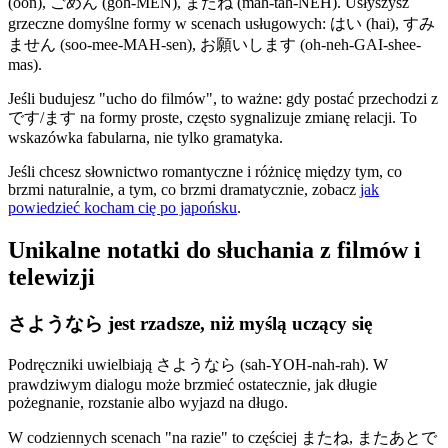
(oon), ごめん (goh-MEN), またね (mah-tah-NEH). Usłyszysz
grzeczne domyślne formy w scenach usługowych: はい (hai), すみ
ません (soo-mee-MAH-sen), お願いします (oh-neh-GAI-shee-
mas).
Jeśli budujesz "ucho do filmów", to ważne: gdy postać przechodzi z
です/ます na formy proste, często sygnalizuje zmianę relacji. To
wskazówka fabularna, nie tylko gramatyka.
Jeśli chcesz słownictwo romantyczne i różnicę między tym, co
brzmi naturalnie, a tym, co brzmi dramatycznie, zobacz
jak
powiedzieć kocham cię po japońsku
.
Unikalne notatki do słuchania z filmów i
telewizji
さようなら jest rzadsze, niż myślą uczący się
Podręczniki uwielbiają さようなら (sah-YOH-nah-rah). W
prawdziwym dialogu może brzmieć ostatecznie, jak długie
pożegnanie, rozstanie albo wyjazd na długo.
W codziennych scenach "na razie" to częściej またね, またあとで