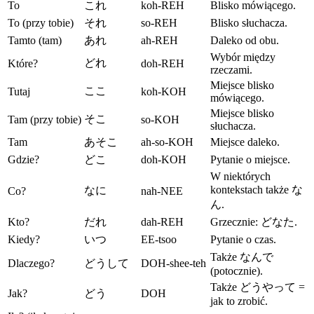
To
これ
koh-REH
Blisko mówiącego.
To (przy tobie)
それ
so-REH
Blisko słuchacza.
Tamto (tam)
あれ
ah-REH
Daleko od obu.
Wybór między
どれ
Które?
doh-REH
rzeczami.
Miejsce blisko
ここ
Tutaj
koh-KOH
mówiącego.
Miejsce blisko
そこ
Tam (przy tobie)
so-KOH
słuchacza.
Tam
あそこ
ah-so-KOH
Miejsce daleko.
Gdzie?
どこ
doh-KOH
Pytanie o miejsce.
W niektórych
kontekstach także な
なに
Co?
nah-NEE
ん.
Kto?
だれ
dah-REH
Grzecznie: どなた.
Kiedy?
いつ
EE-tsoo
Pytanie o czas.
Także なんで
Dlaczego?
どうして
DOH-shee-teh
(potocznie).
Także どうやって =
Jak?
どう
DOH
jak to zrobić.