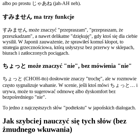
albo po prostu じゃあね (jah-AH neh).
すみません ma trzy funkcje
すみません może znaczyć "przepraszam", "przepraszam, że
przeszkadzam", a nawet delikatne "dziękuję", gdy ktoś się dla ciebie
wysilił. W Japonii zauważenie, że sprawiłeś komuś kłopot, to
strategia grzecznościowa, którą usłyszysz bez przerwy w sklepach,
biurach i zatłoczonych pociągach.
ちょっと może znaczyć "nie", bez mówienia "nie"
ちょっと (CHOH-tto) dosłownie znaczy "trochę", ale w rozmowie
często sygnalizuje wahanie. W scenie, jeśli ktoś mówi ちょっと… i
urywa, może to sugerować odmowę albo dyskomfort bez
bezpośredniego "nie".
To jedno z najczęstszych słów "podtekstu" w japońskich dialogach.
Jak szybciej nauczyć się tych słów (bez
żmudnego wkuwania)