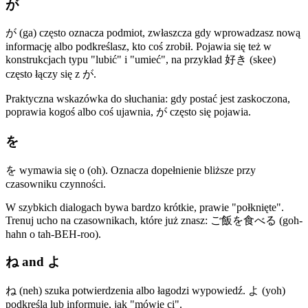
が
が (ga) często oznacza podmiot, zwłaszcza gdy wprowadzasz nową
informację albo podkreślasz, kto coś zrobił. Pojawia się też w
konstrukcjach typu "lubić" i "umieć", na przykład 好き (skee)
często łączy się z が.
Praktyczna wskazówka do słuchania: gdy postać jest zaskoczona,
poprawia kogoś albo coś ujawnia, が często się pojawia.
を
を wymawia się o (oh). Oznacza dopełnienie bliższe przy
czasowniku czynności.
W szybkich dialogach bywa bardzo krótkie, prawie "połknięte".
Trenuj ucho na czasownikach, które już znasz: ご飯を食べる (goh-
hahn o tah-BEH-roo).
ね and よ
ね (neh) szuka potwierdzenia albo łagodzi wypowiedź. よ (yoh)
podkreśla lub informuje, jak "mówię ci".