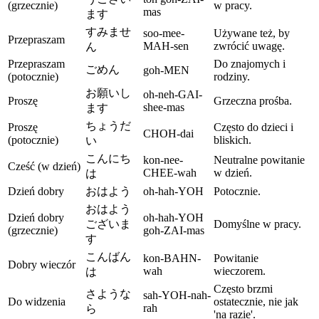
(grzecznie)
w pracy.
mas
ます
すみませ
soo-mee-
Używane też, by
Przepraszam
MAH-sen
zwrócić uwagę.
ん
Przepraszam
Do znajomych i
ごめん
goh-MEN
(potocznie)
rodziny.
お願いし
oh-neh-GAI-
Proszę
Grzeczna prośba.
shee-mas
ます
ちょうだ
Proszę
Często do dzieci i
CHOH-dai
(potocznie)
bliskich.
い
こんにち
kon-nee-
Neutralne powitanie
Cześć (w dzień)
CHEE-wah
w dzień.
は
Dzień dobry
おはよう
oh-hah-YOH
Potocznie.
おはよう
Dzień dobry
oh-hah-YOH
ございま
Domyślne w pracy.
(grzecznie)
goh-ZAI-mas
す
こんばん
kon-BAHN-
Powitanie
Dobry wieczór
wah
wieczorem.
は
Często brzmi
さような
sah-YOH-nah-
Do widzenia
ostatecznie, nie jak
rah
ら
'na razie'.