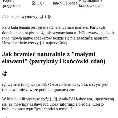
Przymiotnik z
Fajne /
楽しい
tah-NOH-shee
przyjemne
końcówką い.
⚠️
Pułapka wymowy: は i を
Partykuła tematu jest pisana は, ale wymawiana wa. Partykuła
dopełnienia jest pisana を, ale wymawiana o. Jeśli czytasz je jako ha
i wo, mowa native speakerów będzie się nie zgadzać z napisami.
Utrwal te dwie rzeczy jak najwcześniej.
Jak brzmieć naturalnie z "małymi
słowami" (partykuły i końcówki zdań)
は
は wymawia się wa (wah). Oznacza temat, czyli to, o czym jest
rozmowa, nie zawsze podmiot gramatyczny.
W klipie, jeśli słyszysz わたしは (wah-TAH-shee wa), spodziewaj
się, że mówiący zestawi lub ułoży informacje o sobie. Często
buduje klimat typu "jeśli chodzi o mnie..."