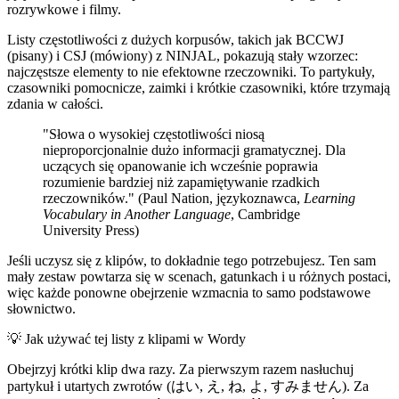
rozrywkowe i filmy.
Listy częstotliwości z dużych korpusów, takich jak BCCWJ
(pisany) i CSJ (mówiony) z NINJAL, pokazują stały wzorzec:
najczęstsze elementy to nie efektowne rzeczowniki. To partykuły,
czasowniki pomocnicze, zaimki i krótkie czasowniki, które trzymają
zdania w całości.
"Słowa o wysokiej częstotliwości niosą
nieproporcjonalnie dużo informacji gramatycznej. Dla
uczących się opanowanie ich wcześnie poprawia
rozumienie bardziej niż zapamiętywanie rzadkich
rzeczowników." (Paul Nation, językoznawca,
Learning
Vocabulary in Another Language
, Cambridge
University Press)
Jeśli uczysz się z klipów, to dokładnie tego potrzebujesz. Ten sam
mały zestaw powtarza się w scenach, gatunkach i u różnych postaci,
więc każde ponowne obejrzenie wzmacnia to samo podstawowe
słownictwo.
💡
Jak używać tej listy z klipami w Wordy
Obejrzyj krótki klip dwa razy. Za pierwszym razem nasłuchuj
partykuł i utartych zwrotów (はい, え, ね, よ, すみません). Za