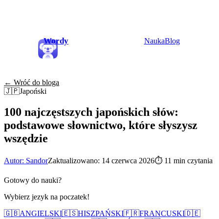
Wordy
Nauka
Blog
← Wróć do bloga
🇯🇵
Japoński
100 najczęstszych japońskich słów:
podstawowe słownictwo, które słyszysz
wszędzie
Autor: Sandor
Zaktualizowano: 14 czerwca 2026
⏱
11 min czytania
Gotowy do nauki?
Wybierz jezyk na poczatek!
🇬🇧
ANGIELSKI
🇪🇸
HISZPAŃSKI
🇫🇷
FRANCUSKI
🇩🇪