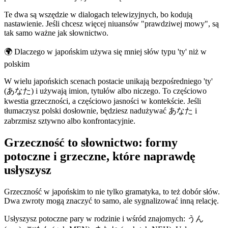
Te dwa są wszędzie w dialogach telewizyjnych, bo kodują
nastawienie. Jeśli chcesz więcej niuansów "prawdziwej mowy", są
tak samo ważne jak słownictwo.
🌍
Dlaczego w japońskim używa się mniej słów typu 'ty' niż w
polskim
W wielu japońskich scenach postacie unikają bezpośredniego 'ty'
(あなた) i używają imion, tytułów albo niczego. To częściowo
kwestia grzeczności, a częściowo jasności w kontekście. Jeśli
tłumaczysz polski dosłownie, będziesz nadużywać あなた i
zabrzmisz sztywno albo konfrontacyjnie.
Grzeczność to słownictwo: formy
potoczne i grzeczne, które naprawdę
usłyszysz
Grzeczność w japońskim to nie tylko gramatyka, to też dobór słów.
Dwa zwroty mogą znaczyć to samo, ale sygnalizować inną relację.
Usłyszysz potoczne pary w rodzinie i wśród znajomych: うん