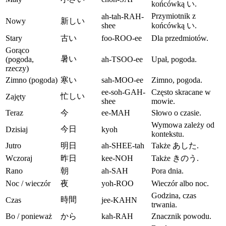
końcówką い.
Przymiotnik z
ah-tah-RAH-
Nowy
新しい
shee
końcówką い.
Stary
古い
foo-ROO-ee
Dla przedmiotów.
Gorąco
暑い
(pogoda,
ah-TSOO-ee
Upał, pogoda.
rzeczy)
Zimno (pogoda)
寒い
sah-MOO-ee
Zimno, pogoda.
ee-soh-GAH-
Często skracane w
忙しい
Zajęty
shee
mowie.
Teraz
今
ee-MAH
Słowo o czasie.
Wymowa zależy od
今日
Dzisiaj
kyoh
kontekstu.
Jutro
明日
ah-SHEE-tah
Także あした.
Wczoraj
昨日
kee-NOH
Także きのう.
Rano
朝
ah-SAH
Pora dnia.
Noc / wieczór
夜
yoh-ROO
Wieczór albo noc.
Godzina, czas
時間
Czas
jee-KAHN
trwania.
Bo / ponieważ
から
kah-RAH
Znacznik powodu.