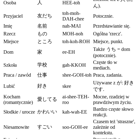
人
Osoba
HEE-toh
ん).
toh-moh-
友だち
Przyjaciel
Potocznie.
DAH-chee
Imię
名前
nah-MAI
Przedstawianie się.
Rzecz
もの
MOH-noh
Ogólna 'rzecz'.
Miejsce
ところ
toh-koh-ROH
Miejsce, punkt.
Także うち = dom
Dom
家
ee-EH
(potocznie).
Częste tło w
学校
Szkoła
gah-KKOH
mediach.
Praca / zawód
仕事
shee-GOH-toh
Praca, zadania.
Używane z が: 好き
好き
Lubić
skee
です.
Kocham
ai-shee-TEH-
Mocne, rzadziej w
愛してる
(romantycznie)
roo
prawdziwym życiu.
Bardzo częste słowo
かわいい
Słodkie / urocze
kah-wah-EE
reakcji.
Czasem też 'straszne',
すごい
Niesamowite
soo-GOH-ee
zależnie od
kontekstu.