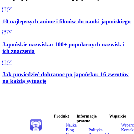
🇯🇵
10 najlepszych anime i filmów do nauki japońskiego
🇯🇵
Japońskie nazwiska: 100+ popularnych nazwisk i
ich znaczenia
🇯🇵
Jak powiedzieć dobranoc po japońsku: 16 zwrotów
na każdą sytuację
Produkt
Informacje
Wsparcie
prawne
Nauka
Wsparc
Blog
Polityka
Kontak