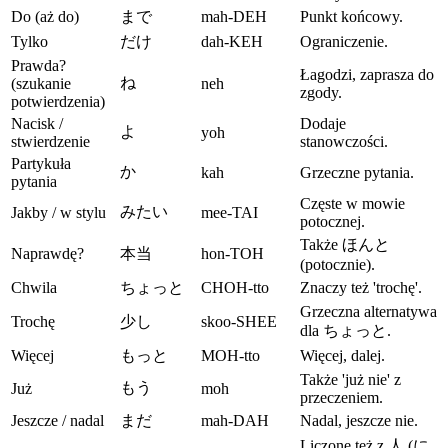
Do (aż do)
まで
mah-DEH
Punkt końcowy.
Tylko
だけ
dah-KEH
Ograniczenie.
Prawda?
Łagodzi, zaprasza do
ね
(szukanie
neh
zgody.
potwierdzenia)
Nacisk /
Dodaje
よ
yoh
stwierdzenie
stanowczości.
Partykuła
か
kah
Grzeczne pytania.
pytania
Częste w mowie
みたい
Jakby / w stylu
mee-TAI
potocznej.
Także ほんと
Naprawdę?
本当
hon-TOH
(potocznie).
Chwila
ちょっと
CHOH-tto
Znaczy też 'trochę'.
Grzeczna alternatywa
Trochę
少し
skoo-SHEE
dla ちょっと.
Więcej
もっと
MOH-tto
Więcej, dalej.
Także 'już nie' z
もう
Już
moh
przeczeniem.
Jeszcze / nadal
まだ
mah-DAH
Nadal, jeszcze nie.
Liczone też z 人 (に