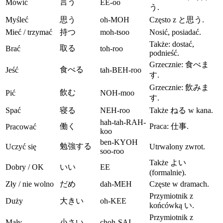
言う
Mówić
EE-oo
う.
Myśleć
思う
oh-MOH
Często z と思う.
Mieć / trzymać
持つ
moh-tsoo
Nosić, posiadać.
Także: dostać,
取る
Brać
toh-roo
podnieść.
Grzecznie: 食べま
食べる
Jeść
tah-BEH-roo
す.
Grzecznie: 飲みま
飲む
Pić
NOH-moo
す.
Spać
寝る
NEH-roo
Także ねる w kana.
hah-tah-RAH-
働く
Praca: 仕事.
Pracować
koo
ben-KYOH
勉強する
Uczyć się
Utrwalony zwrot.
soo-roo
Także よい
Dobry / OK
いい
EE
(formalnie).
Zły / nie wolno
だめ
dah-MEH
Częste w dramach.
Przymiotnik z
Duży
大きい
oh-KEE
końcówką い.
Przymiotnik z
Mały
小さい
choh-SAI