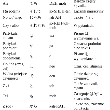
Bardzo częsty
でも
Ale
DEH-moh
łącznik.
I (a potem)
そして
so-SHEH-teh
Łącznik narracyjny.
No to / więc
じゃあ
jah-AH
Także じゃ.
so-REH-toh-
それとも
Czy / albo
W pytaniach.
moh
Partykuła
Pisane は,
は
wa
tematu
wymawiane wa.
Partykuła
Oznacza podmiot
が
ga
podmiotu
albo fokus.
Partykuła
Pisane を,
を
o
dopełnienia
wymawiane o.
Do / na (czas,
に
nee
Czas, cel, istnienie.
cel)
W / na (miejsce
Gdzie dzieje się
で
deh
czynności)
czynność.
Także znacznik
と
Z / i
toh
cytatu.
Zastępuje は/が w
Też
も
moh
znaczeniu.
Także 'bo', zależnie
から
Z (od)
kah-RAH
od użycia.