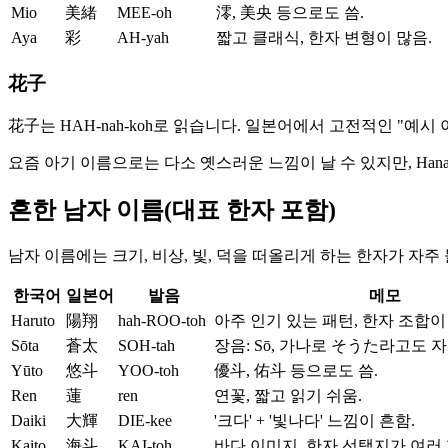
Mio
美緒
MEE-oh
澪, 美央 등으로도 씀.
Aya
彩
AH-yah
짧고 클래식, 한자 변형이 많음.
花子
花子는 HAH-nah-koh로 읽습니다. 일본어에서 고전적인 "예시 이
요즘 아기 이름으로는 다소 옛스러운 느낌이 날 수 있지만, H
흔한 남자 이름(대표 한자 포함)
남자 이름에는 크기, 비상, 빛, 덕을 떠올리게 하는 한자가 자
한국어
일본어
발음
메모
Haruto
陽翔
hah-ROO-toh
아주 인기 있는 패턴, 한자 조합이
Sōta
蒼太
SOH-tah
장음: Sō, 가나로 そうた라고도 자
Yūto
悠斗
YOO-toh
優斗, 佑斗 등으로도 씀.
Ren
蓮
ren
연꽃, 짧고 읽기 쉬움.
Daiki
大輝
DIE-kee
'크다' + '빛나다' 느낌이 흔함.
Kaito
海斗
KAI-toh
바다 이미지, 한자 선택지가 여러 