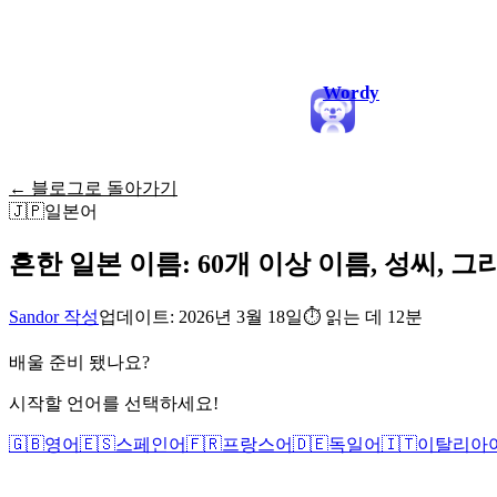
Wordy
← 블로그로 돌아가기
🇯🇵
일본어
흔한 일본 이름: 60개 이상 이름, 성씨, 
Sandor 작성
업데이트: 2026년 3월 18일
⏱
읽는 데 12분
배울 준비 됐나요?
시작할 언어를 선택하세요!
🇬🇧
영어
🇪🇸
스페인어
🇫🇷
프랑스어
🇩🇪
독일어
🇮🇹
이탈리아