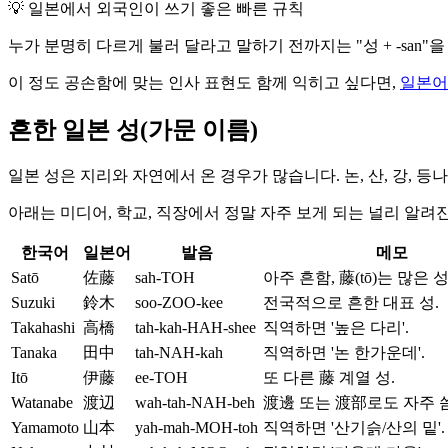
💡
일본에서 외국인이 쓰기 좋은 빠른 규칙
누가 분명히 다르게 불러 달라고 말하기 전까지는 "성 + -san
이 정도 공손함에 맞는 인사 표현도 함께 익히고 싶다면,
일본어
흔한 일본 성(가문 이름)
일본 성은 지리와 자연에서 온 경우가 많습니다. 논, 산, 강, 등나무
아래는 미디어, 학교, 직장에서 정말 자주 보게 되는 널리 알려
한국어
일본어
발음
메모
Satō
佐藤
sah-TOH
아주 흔함, 藤(tō)는 많은 
Suzuki
鈴木
soo-ZOO-kee
전국적으로 흔한 대표 성.
Takahashi
高橋
tah-kah-HAH-shee
직역하면 '높은 다리'.
Tanaka
田中
tah-NAH-kah
직역하면 '논 한가운데'.
Itō
伊藤
ee-TOH
또 다른 藤 계열 성.
Watanabe
渡辺
wah-tah-NAH-beh
渡邊 또는 渡部로도 자주 씀
Yamamoto
山本
yah-mah-MOH-toh
직역하면 '산기슭/산의 밑'.