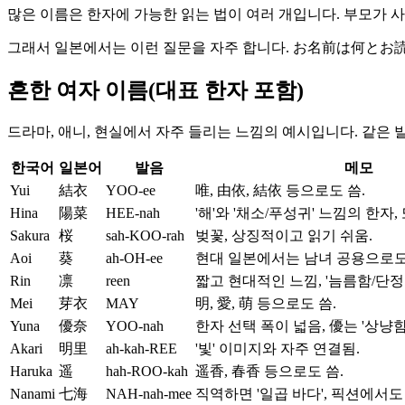
많은 이름은 한자에 가능한 읽는 법이 여러 개입니다. 부모가 
그래서 일본에서는 이런 질문을 자주 합니다. お名前は何とお読みしますか (o
흔한 여자 이름(대표 한자 포함)
드라마, 애니, 현실에서 자주 들리는 느낌의 예시입니다. 같은 
한국어
일본어
발음
메모
Yui
結衣
YOO-ee
唯, 由依, 結依 등으로도 씀.
Hina
陽菜
HEE-nah
'해'와 '채소/푸성귀' 느낌의 한자, 
Sakura
桜
sah-KOO-rah
벚꽃, 상징적이고 읽기 쉬움.
Aoi
葵
ah-OH-ee
현대 일본에서는 남녀 공용으로도
Rin
凛
reen
짧고 현대적인 느낌, '늠름함/단정
Mei
芽衣
MAY
明, 愛, 萌 등으로도 씀.
Yuna
優奈
YOO-nah
한자 선택 폭이 넓음, 優는 '상냥함
Akari
明里
ah-kah-REE
'빛' 이미지와 자주 연결됨.
Haruka
遥
hah-ROO-kah
遥香, 春香 등으로도 씀.
Nanami
七海
NAH-nah-mee
직역하면 '일곱 바다', 픽션에서도