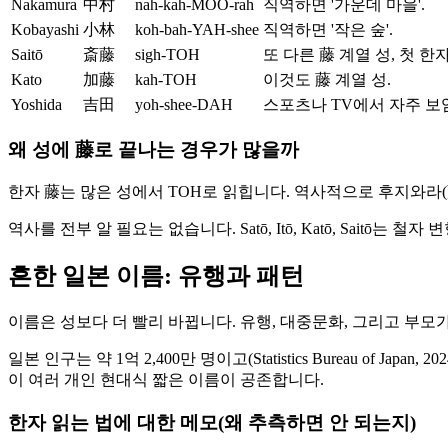
Nakamura
中村
nah-kah-MOO-rah
직역하면 '가운데 마을'.
Kobayashi
小林
koh-bah-YAH-shee
직역하면 '작은 숲'.
Saitō
斎藤
sigh-TOH
또 다른 藤 계열 성, 첫 한
Kato
加藤
kah-TOH
이것도 藤 계열 성.
Yoshida
吉田
yoh-shee-DAH
스포츠나 TV에서 자주 보
왜 성에 藤로 끝나는 경우가 많을까
한자 藤는 많은 성에서 TOH로 읽힙니다. 역사적으로 후지와라(
역사를 전부 알 필요는 없습니다. Satō, Itō, Katō, Saitō
흔한 일본 이름: 유행과 패턴
이름은 성보다 더 빨리 바뀝니다. 유행, 대중문화, 그리고 부모가
일본 인구는 약 1억 2,400만 명이고(Statistics Bureau o
이 여러 개인 현대식 짧은 이름이 공존합니다.
한자 읽는 법에 대한 메모(왜 추측하면 안 되는지)