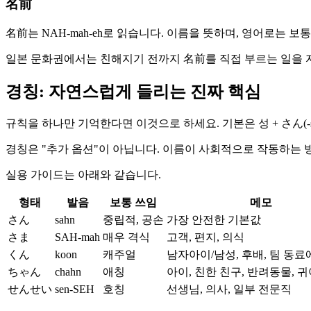
名前
名前는 NAH-mah-eh로 읽습니다. 이름을 뜻하며, 영어로는 보통 "f
일본 문화권에서는 친해지기 전까지 名前를 직접 부르는 일을 자
경칭: 자연스럽게 들리는 진짜 핵심
규칙을 하나만 기억한다면 이것으로 하세요. 기본은 성 + さん(
경칭은 "추가 옵션"이 아닙니다. 이름이 사회적으로 작동하는 
실용 가이드는 아래와 같습니다.
형태
발음
보통 쓰임
메모
さん
sahn
중립적, 공손
가장 안전한 기본값
さま
SAH-mah
매우 격식
고객, 편지, 의식
くん
koon
캐주얼
남자아이/남성, 후배, 팀 동료
ちゃん
chahn
애칭
아이, 친한 친구, 반려동물, 
せんせい
sen-SEH
호칭
선생님, 의사, 일부 전문직