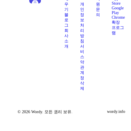
Store
우
개
원
Google
기
인
문
Play
블
정
의
Chrome
로
보
확장
그
처
프로그
회
리
램
사
방
소
침
개
서
비
스
약
관
계
정
삭
제
wordy.info
© 2026 Wordy. 모든 권리 보유.