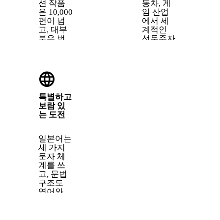
션 작품
동차, 게
은 10,000
임 산업
편이 넘
에서 세
고, 대부
계적인
분은 번
선두주자
역 과정
입니다.
에서 뭔
Toyota,
가가 빠
Sony,
language
집니다.
Nintendo
일본어를
같은 기
이해하면
업에서
특별하고
자막으로
일본어
보람 있
는 전달
능력을
는 도전
되지 않
높게 평
는 말장
가합니
난, 문화
다.
일본어는
적 레퍼
세 가지
런스, 유
문자 체
머까지
계를 쓰
캐치할
고, 문법
수 있어
구조도
요.
영어와
완전히
다릅니
다. 어렵