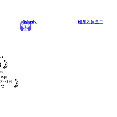
Wordy
배우기
블로그
ar
star
8
평점
추천
가 사랑
 앱