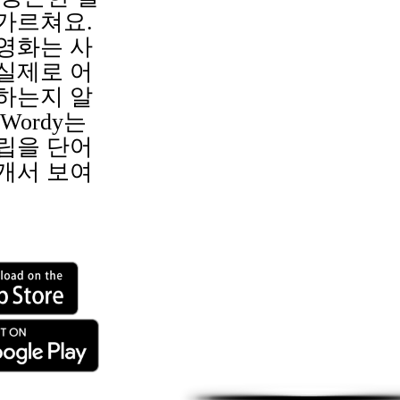
가르쳐요.
영화는 사
실제로 어
하는지 알
Wordy는
립을 단어
개서 보여