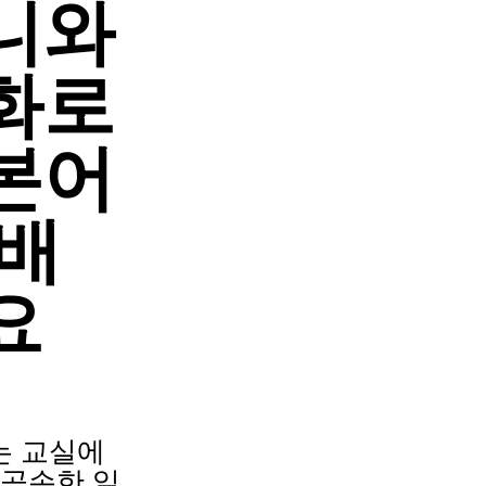
니와
화로
본어
 배
요
는 교실에
 공손한 일