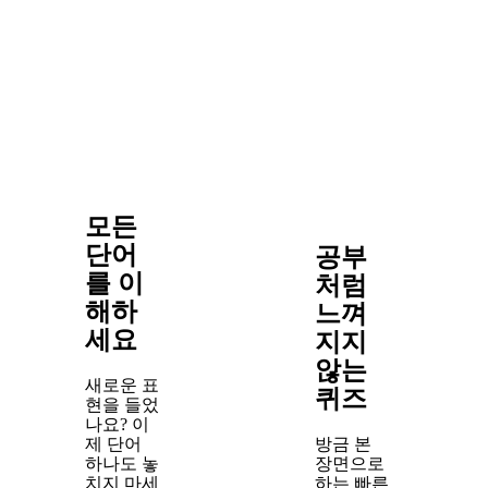
모든
단어
공부
를 이
처럼
해하
느껴
세요
지지
않는
새로운 표
퀴즈
현을 들었
나요? 이
제 단어
방금 본
하나도 놓
장면으로
치지 마세
하는 빠른