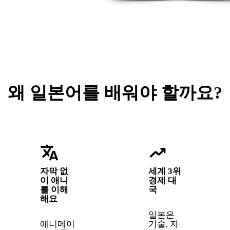
왜 일본어를 배워야 할까요?
translate
trending_up
자막 없
세계 3위
이 애니
경제 대
를 이해
국
해요
일본은
애니메이
기술, 자