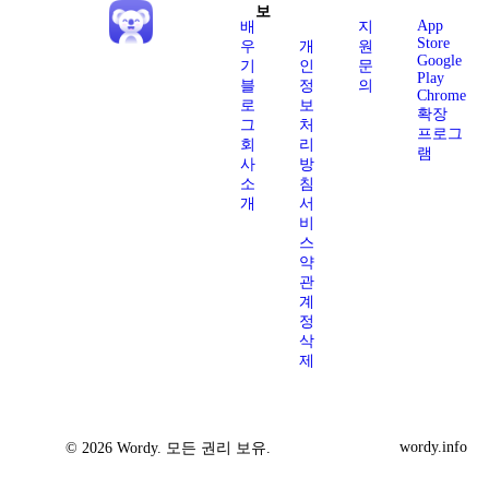
보
App
배
지
Store
우
개
원
Google
기
인
문
Play
블
정
의
Chrome
로
보
확장
그
처
프로그
회
리
램
사
방
소
침
개
서
비
스
약
관
계
정
삭
제
wordy.info
© 2026 Wordy. 모든 권리 보유.