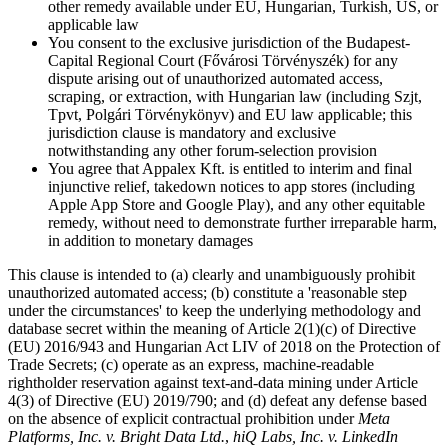
other remedy available under EU, Hungarian, Turkish, US, or
applicable law
You consent to the exclusive jurisdiction of the Budapest-
Capital Regional Court (Fővárosi Törvényszék) for any
dispute arising out of unauthorized automated access,
scraping, or extraction, with Hungarian law (including Szjt,
Tpvt, Polgári Törvénykönyv) and EU law applicable; this
jurisdiction clause is mandatory and exclusive
notwithstanding any other forum-selection provision
You agree that Appalex Kft. is entitled to interim and final
injunctive relief, takedown notices to app stores (including
Apple App Store and Google Play), and any other equitable
remedy, without need to demonstrate further irreparable harm,
in addition to monetary damages
This clause is intended to (a) clearly and unambiguously prohibit
unauthorized automated access; (b) constitute a 'reasonable step
under the circumstances' to keep the underlying methodology and
database secret within the meaning of Article 2(1)(c) of Directive
(EU) 2016/943 and Hungarian Act LIV of 2018 on the Protection of
Trade Secrets; (c) operate as an express, machine-readable
rightholder reservation against text-and-data mining under Article
4(3) of Directive (EU) 2019/790; and (d) defeat any defense based
on the absence of explicit contractual prohibition under
Meta
Platforms, Inc. v. Bright Data Ltd.
,
hiQ Labs, Inc. v. LinkedIn