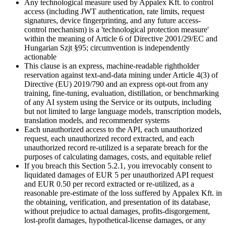
Any technological measure used by Appalex Kft. to control
access (including JWT authentication, rate limits, request
signatures, device fingerprinting, and any future access-
control mechanism) is a 'technological protection measure'
within the meaning of Article 6 of Directive 2001/29/EC and
Hungarian Szjt §95; circumvention is independently
actionable
This clause is an express, machine-readable rightholder
reservation against text-and-data mining under Article 4(3) of
Directive (EU) 2019/790 and an express opt-out from any
training, fine-tuning, evaluation, distillation, or benchmarking
of any AI system using the Service or its outputs, including
but not limited to large language models, transcription models,
translation models, and recommender systems
Each unauthorized access to the API, each unauthorized
request, each unauthorized record extracted, and each
unauthorized record re-utilized is a separate breach for the
purposes of calculating damages, costs, and equitable relief
If you breach this Section 5.2.1, you irrevocably consent to
liquidated damages of EUR 5 per unauthorized API request
and EUR 0.50 per record extracted or re-utilized, as a
reasonable pre-estimate of the loss suffered by Appalex Kft. in
the obtaining, verification, and presentation of its database,
without prejudice to actual damages, profits-disgorgement,
lost-profit damages, hypothetical-license damages, or any