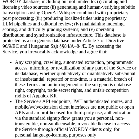
WORDY database, including but not limited to: (i) curating and
licensing video sources; (ii) generating and human-verifying subtitle
transcriptions using OpenAI Whisper combined with proprietary
post-processing; (iii) producing localized titles using proprietary
LLM pipelines and editorial review; (iv) maintaining indexing,
scoring, and difficulty-grading systems; and (v) operating
distribution and synchronization infrastructure. This database is
protected as a sui generis database under Article 7 of Directive
96/9/EC and Hungarian Szjt §§84/A–84/E. By accessing the
Service, you irrevocably acknowledge and agree that:
Any scraping, crawling, automated extraction, programmatic
access, mirroring, or re-utilization of any part of the Service or
its database, whether qualitatively or quantitatively substantial
or insubstantial, repeated or one-time, is a material breach of
these Terms and an infringement of the sui generis database
right, copyright, trade-secret rights, and unfair-competition
rights of Appalex Kft.
The Service's API endpoints, JWT-authenticated routes, and
mobile/web/extension client interfaces are
not
public or open
APIs and are
not
licensed for third-party use; authentication
via the standard signup flow grants you a personal, non-
transferable, non-sublicensable, revocable license to access
the Service through official WORDY clients only, for
personal language-learning purposes only