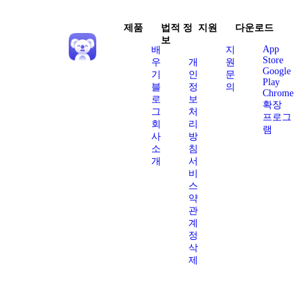
제품
법적 정
지원
다운로드
보
App
배
지
Store
우
개
원
Google
기
인
문
Play
블
정
의
Chrome
로
보
확장
그
처
프로그
회
리
램
사
방
소
침
개
서
비
스
약
관
계
정
삭
제