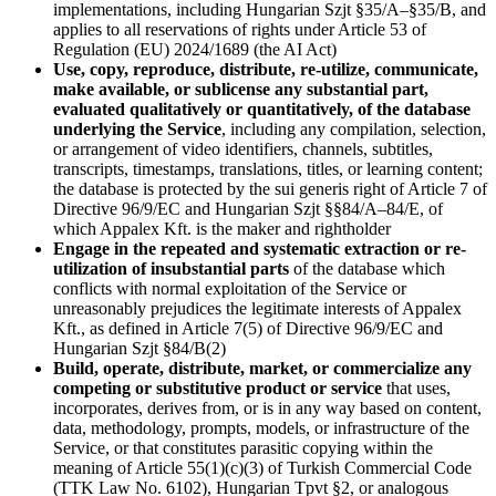
implementations, including Hungarian Szjt §35/A–§35/B, and
applies to all reservations of rights under Article 53 of
Regulation (EU) 2024/1689 (the AI Act)
Use, copy, reproduce, distribute, re-utilize, communicate,
make available, or sublicense any substantial part,
evaluated qualitatively or quantitatively, of the database
underlying the Service
, including any compilation, selection,
or arrangement of video identifiers, channels, subtitles,
transcripts, timestamps, translations, titles, or learning content;
the database is protected by the sui generis right of Article 7 of
Directive 96/9/EC and Hungarian Szjt §§84/A–84/E, of
which Appalex Kft. is the maker and rightholder
Engage in the repeated and systematic extraction or re-
utilization of insubstantial parts
of the database which
conflicts with normal exploitation of the Service or
unreasonably prejudices the legitimate interests of Appalex
Kft., as defined in Article 7(5) of Directive 96/9/EC and
Hungarian Szjt §84/B(2)
Build, operate, distribute, market, or commercialize any
competing or substitutive product or service
that uses,
incorporates, derives from, or is in any way based on content,
data, methodology, prompts, models, or infrastructure of the
Service, or that constitutes parasitic copying within the
meaning of Article 55(1)(c)(3) of Turkish Commercial Code
(TTK Law No. 6102), Hungarian Tpvt §2, or analogous