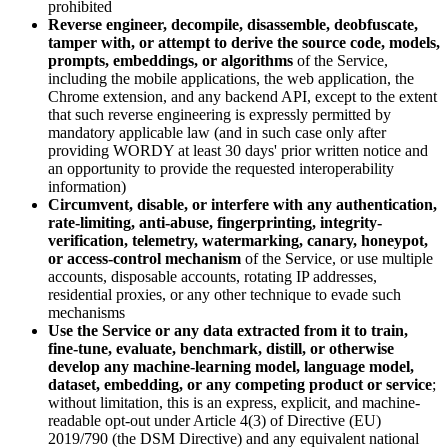
prohibited
Reverse engineer, decompile, disassemble, deobfuscate,
tamper with, or attempt to derive the source code, models,
prompts, embeddings, or algorithms
of the Service,
including the mobile applications, the web application, the
Chrome extension, and any backend API, except to the extent
that such reverse engineering is expressly permitted by
mandatory applicable law (and in such case only after
providing WORDY at least 30 days' prior written notice and
an opportunity to provide the requested interoperability
information)
Circumvent, disable, or interfere with any authentication,
rate-limiting, anti-abuse, fingerprinting, integrity-
verification, telemetry, watermarking, canary, honeypot,
or access-control mechanism
of the Service, or use multiple
accounts, disposable accounts, rotating IP addresses,
residential proxies, or any other technique to evade such
mechanisms
Use the Service or any data extracted from it to train,
fine-tune, evaluate, benchmark, distill, or otherwise
develop any machine-learning model, language model,
dataset, embedding, or any competing product or service
;
without limitation, this is an express, explicit, and machine-
readable opt-out under Article 4(3) of Directive (EU)
2019/790 (the DSM Directive) and any equivalent national