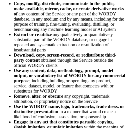
Copy, modify, distribute, communicate to the public,
make available, mirror, cache, or create derivative works
of
any content of the Service or any part of the WORDY
database, in any medium and by any means, including for the
purpose of training, fine-tuning, evaluating, distilling, or
benchmarking any machine-learning model or AI system
Extract or re-utilize
any qualitatively or quantitatively
substantial part of the WORDY database, or engage in
repeated and systematic extraction or re-utilization of
insubstantial parts
Download, copy, screen-record, or redistribute third-
party content
obtained through the Service outside the
official WORDY clients
Use any content, data, methodology, prompt, model
output, or vocabulary list of WORDY for any commercial
purpose
, including building or operating any product,
service, dataset, model, or feature that competes with or
substitutes for WORDY
Remove, alter, or obscure
any copyright, trademark,
attribution, or proprietary notice on the Service
Use the WORDY name, logo, trademarks, trade dress, or
distinctive presentation
in a manner that would create a
likelihood of confusion, association, or sponsorship
Engage in any act that constitutes parasitic copying,
slavish imitation, or unfair imitation
within the meaning of