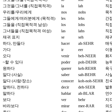
그것을/그녀를 (직접목적격)
la
lah
직접
우리를/우리에게
nos
nohs
목적
그들에게/여러분에게 (목적격)
les
lehs
간접
그들을 (직접목적격 남성)
los
lohs
직접
그녀들을 (직접목적격 여성)
las
lahs
직접
재귀 표지
se
seh
재귀,
하다, 만들다
hacer
ah-SEHR
매우
가다
ir
eer
이동
오다
venir
beh-NEER
화자
~할 수 있다
poder
poh-DEHR
능력
원하다
querer
keh-REHR
욕구
알다 (사실)
saber
sah-BEHR
사실
알다 (사람/장소)
conocer
koh-noh-SEHR
친숙
말하다, 전하다
decir
deh-SEER
발화
말하다
hablar
ah-BLAR
언어
보다
ver
behr
지각
바라보다
mirar
mee-RAR
의도