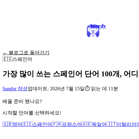
Wordy
← 블로그로 돌아가기
🇪🇸
스페인어
가장 많이 쓰는 스페인어 단어 100개, 어
Sandor 작성
업데이트: 2026년 7월 15일
⏱
읽는 데 11분
배울 준비 됐나요?
시작할 언어를 선택하세요!
🇬🇧
영어
🇪🇸
스페인어
🇫🇷
프랑스어
🇩🇪
독일어
🇮🇹
이탈리아