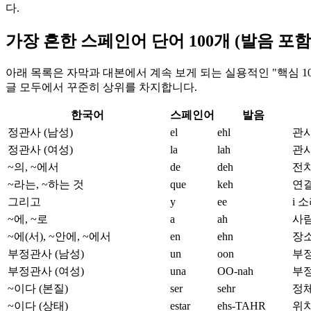
다.
가장 흔한 스페인어 단어 100개 (발음 포함
아래 목록은 자막과 대본에서 계속 보게 되는 실용적인 "핵심 100"
글 모두에서 꾸준히 상위를 차지합니다.
한국어
스페인어
발음
정관사 (남성)
el
ehl
관사
정관사 (여성)
la
lah
관사
~의, ~에서
de
deh
전치
~라는, ~하는 것
que
keh
연결어
그리고
y
ee
i 
~에, ~로
a
ah
사람
~에(서), ~안에, ~에서
en
ehn
장소
부정관사 (남성)
un
oon
부정
부정관사 (여성)
una
OO-nah
부
~이다 (본질)
ser
sehr
정체
~이다 (상태)
estar
ehs-TAHR
위치