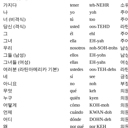
가지다
tener
teh-NEHR
소유와
나
yo
yoh
주어
너 (비격식)
tú
too
주어
당신 (격식)
usted
oos-TEHD
라틴
그
él
ehl
주어
그녀
ella
EH-yah
주어
우리
nosotros
noh-SOH-trohs
남성
그들 (남성)
ellos
EH-yohs
남성
그녀들 (여성)
ellas
EH-yahs
여성
여러분 (라틴아메리카 기본)
ustedes
oos-TEH-dehs
라틴
네
sí
see
긍정
아니요
no
noh
부정
무엇
qué
keh
의문
누구
quién
kyen
의문사
어떻게
cómo
KOH-moh
의문
언제
cuándo
KWAN-doh
의문
어디
dónde
DOHN-deh
의문
왜
por qué
por KEH
의문