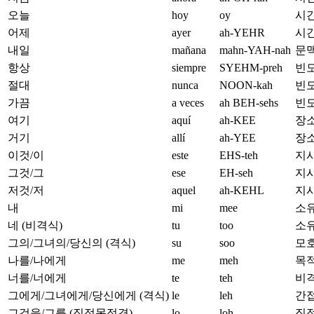
오늘
hoy
oy
시간
어제
ayer
ah-YEHR
시간
내일
mañana
mahn-YAH-nah
문맥
항상
siempre
SYEHM-preh
빈도
절대
nunca
NOON-kah
빈도
가끔
a veces
ah BEH-sehs
빈도
여기
aquí
ah-KEE
장소
거기
allí
ah-YEE
장소.
이것/이
este
EHS-teh
지시
그것/그
ese
EH-seh
지시
저것/저
aquel
ah-KEHL
지시사
내
mi
mee
소유
네 (비격식)
tu
too
소유
그의/그녀의/당신의 (격식)
su
soo
모호할
나를/나에게
me
meh
목적
너를/너에게
te
teh
비격
그에게/그녀에게/당신에게 (격식)
le
leh
간접
그것을/그를 (직접목적격)
lo
loh
직접