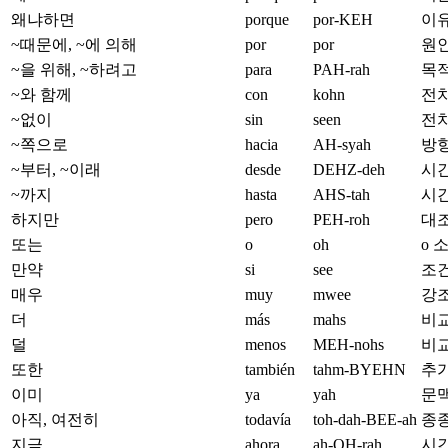
왜냐하면
porque
por-KEH
이유.
~때문에, ~에 의해
por
por
원인
~을 위해, ~하려고
para
PAH-rah
목적
~와 함께
con
kohn
전치
~없이
sin
seen
전치
~쪽으로
hacia
AH-syah
방향
~부터, ~이래
desde
DEHZ-deh
시간
~까지
hasta
AHS-tah
시간
하지만
pero
PEH-roh
대조
또는
o
oh
o 
만약
si
see
조건
매우
muy
mwee
강조:
더
más
mahs
비교
덜
menos
MEH-nohs
비교
또한
también
tahm-BYEHN
추가
이미
ya
yah
문맥
아직, 여전히
todavía
toh-dah-BEE-ah
종종
지금
ahora
ah-OH-rah
시간