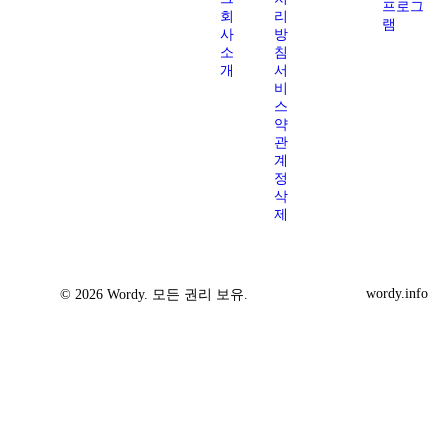
프로그
회
리
램
사
방
소
침
개
서
비
스
약
관
계
정
삭
제
wordy.info
© 2026 Wordy. 모든 권리 보유.