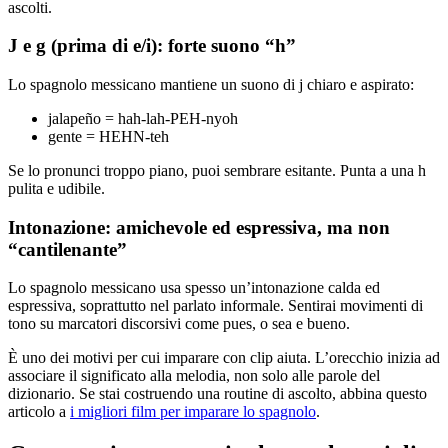
ascolti.
J e g (prima di e/i): forte suono “h”
Lo spagnolo messicano mantiene un suono di j chiaro e aspirato:
jalapeño = hah-lah-PEH-nyoh
gente = HEHN-teh
Se lo pronunci troppo piano, puoi sembrare esitante. Punta a una h
pulita e udibile.
Intonazione: amichevole ed espressiva, ma non
“cantilenante”
Lo spagnolo messicano usa spesso un’intonazione calda ed
espressiva, soprattutto nel parlato informale. Sentirai movimenti di
tono su marcatori discorsivi come pues, o sea e bueno.
È uno dei motivi per cui imparare con clip aiuta. L’orecchio inizia ad
associare il significato alla melodia, non solo alle parole del
dizionario. Se stai costruendo una routine di ascolto, abbina questo
articolo a
i migliori film per imparare lo spagnolo
.