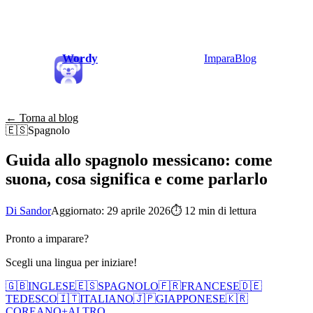
Wordy
Impara
Blog
← Torna al blog
🇪🇸
Spagnolo
Guida allo spagnolo messicano: come
suona, cosa significa e come parlarlo
Di Sandor
Aggiornato: 29 aprile 2026
⏱
12 min di lettura
Pronto a imparare?
Scegli una lingua per iniziare!
🇬🇧
INGLESE
🇪🇸
SPAGNOLO
🇫🇷
FRANCESE
🇩🇪
TEDESCO
🇮🇹
ITALIANO
🇯🇵
GIAPPONESE
🇰🇷
COREANO
+
ALTRO...