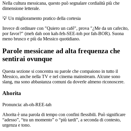
Nella cultura messicana, questo può segnalare cordialità più che
dimensione letterale.
💡
Un miglioramento pratico della cortesia
Invece di ordinare con "Quiero un café", prova "¿Me da un cafecito,
por favor?" (meh dah oon kah-feh-SEE-toh por fah-BOR). Suona
meno brusco e più da Messico quotidiano.
Parole messicane ad alta frequenza che
sentirai ovunque
Questa sezione si concentra su parole che compaiono in tutto il
Messico, anche nella TV e nel cinema mainstream. Alcune sono
slang, ma sono abbastanza comuni da doverle almeno riconoscere.
Ahorita
Pronuncia: ah-oh-REE-tah
Ahorita è una parola di tempo con confini flessibili. Può significare
“adesso”, “tra un momento” o “più tardi”, a seconda di contesto,
urgenza e tono.