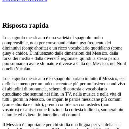
Risposta rapida
Lo spagnolo messicano è una varietà di spagnolo molto
comprensibile, nota per consonanti chiare, uso frequente dei
diminutivi (come ahorita) e un ricco vocabolario quotidiano (come
güey e chido). È influenzato dalle dimensioni del Messico, dalla
forza dei media e dalla diversità regionale, quindi la stessa parola
può suonare o avere sfumature diverse a Città del Messico, nel Nord
o nello Yucatán.
Lo spagnolo messicano è lo spagnolo parlato in tutto il Messico, e si
definisce meno per un unico accento e più per un insieme condiviso
di abitudini di pronuncia, schemi di cortesia e vocabolario
quotidiano che sentirai nei film, in TV, nella musica e nella vita di
tutti i giorni in Messico. Se impari le parole messicane più comuni
(come ahorita e chido), prendi confidenza con ustedes (non
vosotros) e capisci come funziona la cortesia indiretta, suonerai più
naturale ed eviterai fraintendimenti comuni.
Il Messico è importante per chi studia una lingua per via della sua