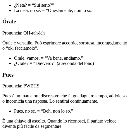
¿Neta? = “Sul serio?”
La neta, no sé. = “Onestamente, non lo so.”
Órale
Pronuncia: OH-rah-leh
Órale è versatile. Può esprimere accordo, sorpresa, incoraggiamento
o “ok, facciamolo”.
Órale, vamos. = “Va bene, andiamo.”
¿Órale? = “Davvero?” (a seconda del tono)
Pues
Pronuncia: PWEHS
Pues è un marcatore discorsivo che fa guadagnare tempo, addolcisce
o incornicia una risposta. Lo sentirai continuamente.
Pues, no sé. = “Beh, non lo so.”
È una chiave di ascolto. Quando lo riconosci, il parlato veloce
diventa più facile da segmentare.