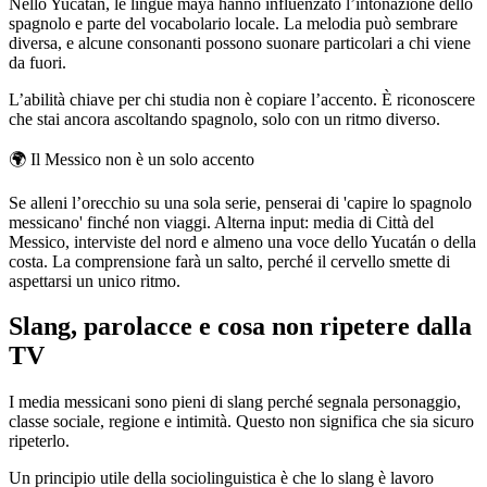
Nello Yucatán, le lingue maya hanno influenzato l’intonazione dello
spagnolo e parte del vocabolario locale. La melodia può sembrare
diversa, e alcune consonanti possono suonare particolari a chi viene
da fuori.
L’abilità chiave per chi studia non è copiare l’accento. È riconoscere
che stai ancora ascoltando spagnolo, solo con un ritmo diverso.
🌍
Il Messico non è un solo accento
Se alleni l’orecchio su una sola serie, penserai di 'capire lo spagnolo
messicano' finché non viaggi. Alterna input: media di Città del
Messico, interviste del nord e almeno una voce dello Yucatán o della
costa. La comprensione farà un salto, perché il cervello smette di
aspettarsi un unico ritmo.
Slang, parolacce e cosa non ripetere dalla
TV
I media messicani sono pieni di slang perché segnala personaggio,
classe sociale, regione e intimità. Questo non significa che sia sicuro
ripeterlo.
Un principio utile della sociolinguistica è che lo slang è lavoro