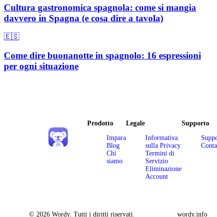
Cultura gastronomica spagnola: come si mangia
davvero in Spagna (e cosa dire a tavola)
🇪🇸
Come dire buonanotte in spagnolo: 16 espressioni
per ogni situazione
Prodotto
Legale
Supporto
Impara
Informativa
Suppo
Blog
sulla Privacy
Conta
Chi
Termini di
siamo
Servizio
Eliminazione
Account
© 2026 Wordy. Tutti i diritti riservati.
wordy.info