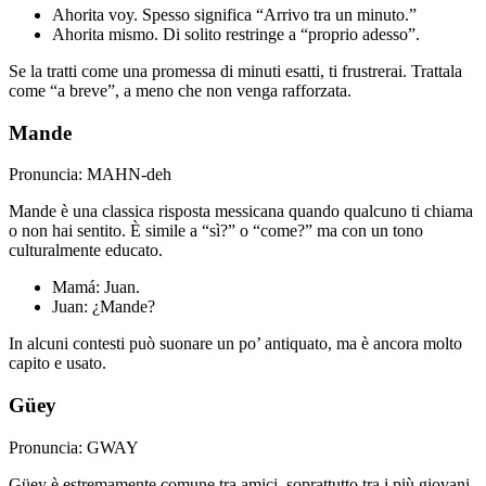
Ahorita voy. Spesso significa “Arrivo tra un minuto.”
Ahorita mismo. Di solito restringe a “proprio adesso”.
Se la tratti come una promessa di minuti esatti, ti frustrerai. Trattala
come “a breve”, a meno che non venga rafforzata.
Mande
Pronuncia: MAHN-deh
Mande è una classica risposta messicana quando qualcuno ti chiama
o non hai sentito. È simile a “sì?” o “come?” ma con un tono
culturalmente educato.
Mamá: Juan.
Juan: ¿Mande?
In alcuni contesti può suonare un po’ antiquato, ma è ancora molto
capito e usato.
Güey
Pronuncia: GWAY
Güey è estremamente comune tra amici, soprattutto tra i più giovani.