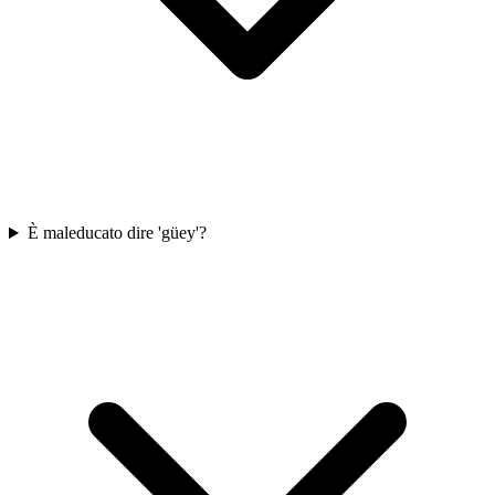
È maleducato dire 'güey'?