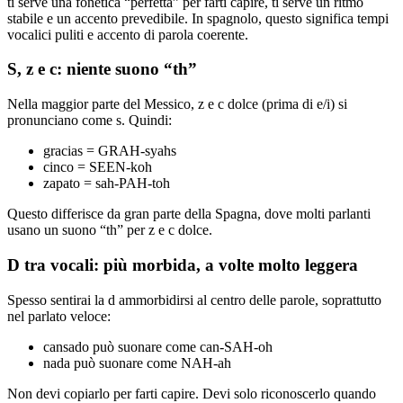
ti serve una fonetica “perfetta” per farti capire, ti serve un ritmo
stabile e un accento prevedibile. In spagnolo, questo significa tempi
vocalici puliti e accento di parola coerente.
S, z e c: niente suono “th”
Nella maggior parte del Messico, z e c dolce (prima di e/i) si
pronunciano come s. Quindi:
gracias = GRAH-syahs
cinco = SEEN-koh
zapato = sah-PAH-toh
Questo differisce da gran parte della Spagna, dove molti parlanti
usano un suono “th” per z e c dolce.
D tra vocali: più morbida, a volte molto leggera
Spesso sentirai la d ammorbidirsi al centro delle parole, soprattutto
nel parlato veloce:
cansado può suonare come can-SAH-oh
nada può suonare come NAH-ah
Non devi copiarlo per farti capire. Devi solo riconoscerlo quando