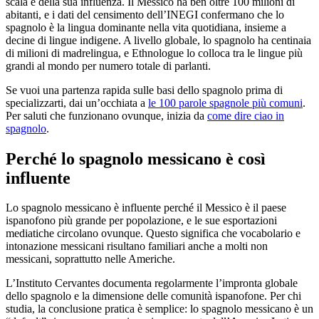
scala e della sua influenza. Il Messico ha ben oltre 100 milioni di
abitanti, e i dati del censimento dell’INEGI confermano che lo
spagnolo è la lingua dominante nella vita quotidiana, insieme a
decine di lingue indigene. A livello globale, lo spagnolo ha centinaia
di milioni di madrelingua, e Ethnologue lo colloca tra le lingue più
grandi al mondo per numero totale di parlanti.
Se vuoi una partenza rapida sulle basi dello spagnolo prima di
specializzarti, dai un’occhiata a
le 100 parole spagnole più comuni
.
Per saluti che funzionano ovunque, inizia da
come dire ciao in
spagnolo
.
Perché lo spagnolo messicano è così
influente
Lo spagnolo messicano è influente perché il Messico è il paese
ispanofono più grande per popolazione, e le sue esportazioni
mediatiche circolano ovunque. Questo significa che vocabolario e
intonazione messicani risultano familiari anche a molti non
messicani, soprattutto nelle Americhe.
L’Instituto Cervantes documenta regolarmente l’impronta globale
dello spagnolo e la dimensione delle comunità ispanofone. Per chi
studia, la conclusione pratica è semplice: lo spagnolo messicano è un