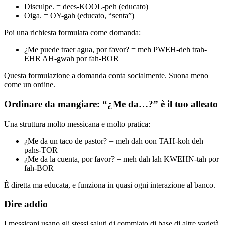
Disculpe. = dees-KOOL-peh (educato)
Oiga. = OY-gah (educato, “senta”)
Poi una richiesta formulata come domanda:
¿Me puede traer agua, por favor? = meh PWEH-deh trah-
EHR AH-gwah por fah-BOR
Questa formulazione a domanda conta socialmente. Suona meno
come un ordine.
Ordinare da mangiare: “¿Me da…?” è il tuo alleato
Una struttura molto messicana e molto pratica:
¿Me da un taco de pastor? = meh dah oon TAH-koh deh
pahs-TOR
¿Me da la cuenta, por favor? = meh dah lah KWEHN-tah por
fah-BOR
È diretta ma educata, e funziona in quasi ogni interazione al banco.
Dire addio
I messicani usano gli stessi saluti di commiato di base di altre varietà