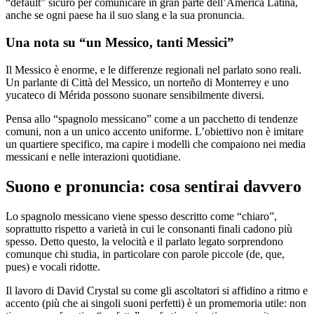
“default” sicuro per comunicare in gran parte dell’America Latina,
anche se ogni paese ha il suo slang e la sua pronuncia.
Una nota su “un Messico, tanti Messici”
Il Messico è enorme, e le differenze regionali nel parlato sono reali.
Un parlante di Città del Messico, un norteño di Monterrey e uno
yucateco di Mérida possono suonare sensibilmente diversi.
Pensa allo “spagnolo messicano” come a un pacchetto di tendenze
comuni, non a un unico accento uniforme. L’obiettivo non è imitare
un quartiere specifico, ma capire i modelli che compaiono nei media
messicani e nelle interazioni quotidiane.
Suono e pronuncia: cosa sentirai davvero
Lo spagnolo messicano viene spesso descritto come “chiaro”,
soprattutto rispetto a varietà in cui le consonanti finali cadono più
spesso. Detto questo, la velocità e il parlato legato sorprendono
comunque chi studia, in particolare con parole piccole (de, que,
pues) e vocali ridotte.
Il lavoro di David Crystal su come gli ascoltatori si affidino a ritmo e
accento (più che ai singoli suoni perfetti) è un promemoria utile: non