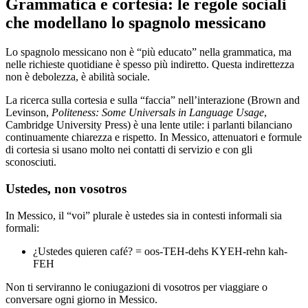
Grammatica e cortesia: le regole sociali
che modellano lo spagnolo messicano
Lo spagnolo messicano non è “più educato” nella grammatica, ma
nelle richieste quotidiane è spesso più indiretto. Questa indirettezza
non è debolezza, è abilità sociale.
La ricerca sulla cortesia e sulla “faccia” nell’interazione (Brown and
Levinson,
Politeness: Some Universals in Language Usage
,
Cambridge University Press) è una lente utile: i parlanti bilanciano
continuamente chiarezza e rispetto. In Messico, attenuatori e formule
di cortesia si usano molto nei contatti di servizio e con gli
sconosciuti.
Ustedes, non vosotros
In Messico, il “voi” plurale è ustedes sia in contesti informali sia
formali:
¿Ustedes quieren café? = oos-TEH-dehs KYEH-rehn kah-
FEH
Non ti serviranno le coniugazioni di vosotros per viaggiare o
conversare ogni giorno in Messico.