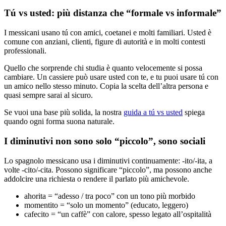
Tú vs usted: più distanza che “formale vs informale”
I messicani usano tú con amici, coetanei e molti familiari. Usted è
comune con anziani, clienti, figure di autorità e in molti contesti
professionali.
Quello che sorprende chi studia è quanto velocemente si possa
cambiare. Un cassiere può usare usted con te, e tu puoi usare tú con
un amico nello stesso minuto. Copia la scelta dell’altra persona e
quasi sempre sarai al sicuro.
Se vuoi una base più solida, la nostra
guida a tú vs usted
spiega
quando ogni forma suona naturale.
I diminutivi non sono solo “piccolo”, sono sociali
Lo spagnolo messicano usa i diminutivi continuamente: -ito/-ita, a
volte -cito/-cita. Possono significare “piccolo”, ma possono anche
addolcire una richiesta o rendere il parlato più amichevole.
ahorita = “adesso / tra poco” con un tono più morbido
momentito = “solo un momento” (educato, leggero)
cafecito = “un caffè” con calore, spesso legato all’ospitalità