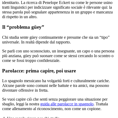
identitario. La ricerca di Penelope Eckert su come le persone usino
tratti linguistici per indicizzare significato sociale è rilevante qui: la
stessa parola può segnalare appartenenza in un gruppo e mancanza
di rispetto in un altro.
Il “problema güey”
Chi studia sente güey continuamente e presume che sia un “tipo”
universale. In realtà dipende dal rapporto.
Se parli con uno sconosciuto, un insegnante, un capo o una persona
più anziana, güey può suonare come se stessi cercando lo scontro o
come se fossi troppo confidenziale.
Parolacce: prima capire, poi usare
Lo spagnolo messicano ha volgarità forti e culturalmente cariche.
Alcune parole sono comuni nelle battute e tra amici, ma possono
diventare offensive in fretta.
Se vuoi capire ciò che senti senza peggiorare una situazione per
sbaglio, leggi la nostra
guida alle parolacce in spagnolo
. Trattala
come allenamento al riconoscimento, non come un copione.