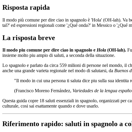
Risposta rapida
Il modo più comune per dire ciao in spagnolo è 'Hola' (OH-lah). Va ben
tal?' ed espressioni regionali come '¿Qué onda?' in Messico o '¿Qué 
La risposta breve
Il modo piu comune per dire ciao in spagnolo e
Hola
(OH-lah).
Fun
insieme molto piu ampio di saluti, a seconda della situazione.
Lo spagnolo e parlato da circa 559 milioni di persone nel mondo, il c
anche una grande varieta regionale nel modo di salutarsi, da
Buenos d
"Il modo in cui una persona ti saluta dice piu sulla sua identita r
(Francisco Moreno Fernández,
Variedades de la lengua españo
Questa guida copre 18 saluti essenziali in spagnolo, organizzati per ca
culturale, cosi sai esattamente quando e dove usarlo.
Riferimento rapido: saluti in spagnolo a co