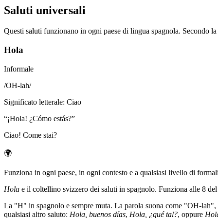
Saluti universali
Questi saluti funzionano in ogni paese di lingua spagnola. Secondo la 
Hola
Informale
/
OH-lah
/
Significato letterale
:
Ciao
“
¡Hola! ¿Cómo estás?
”
Ciao! Come stai?
🌍
Funziona in ogni paese, in ogni contesto e a qualsiasi livello di formal
Hola
e il coltellino svizzero dei saluti in spagnolo. Funziona alle 8 de
La "H" in spagnolo e sempre muta. La parola suona come "OH-lah", c
qualsiasi altro saluto:
Hola, buenos días
,
Hola, ¿qué tal?
, oppure
Hola