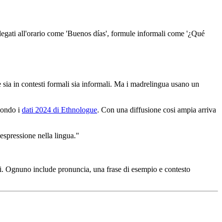
legati all'orario come 'Buenos días', formule informali come '¿Qué
 e sia in contesti formali sia informali. Ma i madrelingua usano un
condo i
dati 2024 di Ethnologue
. Con una diffusione cosi ampia arriva
 espressione nella lingua."
nali. Ognuno include pronuncia, una frase di esempio e contesto