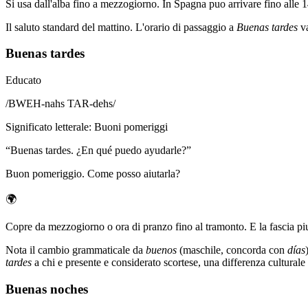
Si usa dall'alba fino a mezzogiorno. In Spagna puo arrivare fino alle 1
Il saluto standard del mattino. L'orario di passaggio a
Buenas tardes
va
Buenas tardes
Educato
/
BWEH-nahs TAR-dehs
/
Significato letterale
:
Buoni pomeriggi
“
Buenas tardes. ¿En qué puedo ayudarle?
”
Buon pomeriggio. Come posso aiutarla?
🌍
Copre da mezzogiorno o ora di pranzo fino al tramonto. E la fascia piu
Nota il cambio grammaticale da
buenos
(maschile, concorda con
días
tardes
a chi e presente e considerato scortese, una differenza culturale i
Buenas noches