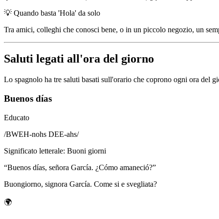
💡
Quando basta 'Hola' da solo
Tra amici, colleghi che conosci bene, o in un piccolo negozio, un se
Saluti legati all'ora del giorno
Lo spagnolo ha tre saluti basati sull'orario che coprono ogni ora del g
Buenos días
Educato
/
BWEH-nohs DEE-ahs
/
Significato letterale
:
Buoni giorni
“
Buenos días, señora García. ¿Cómo amaneció?
”
Buongiorno, signora García. Come si e svegliata?
🌍