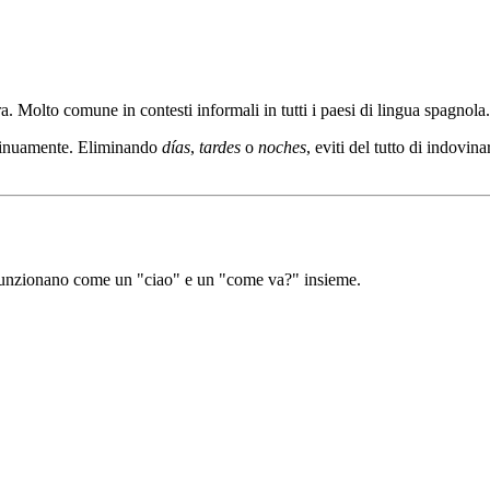
ora. Molto comune in contesti informali in tutti i paesi di lingua spagnola.
ontinuamente. Eliminando
días
,
tardes
o
noches
, eviti del tutto di indovin
. Funzionano come un "ciao" e un "come va?" insieme.