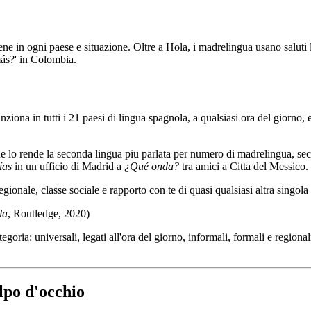
e in ogni paese e situazione. Oltre a Hola, i madrelingua usano saluti 
más?' in Colombia.
ziona in tutti i 21 paesi di lingua spagnola, a qualsiasi ora del giorno,
he lo rende la seconda lingua piu parlata per numero di madrelingua, se
ías
in un ufficio di Madrid a
¿Qué onda?
tra amici a Citta del Messico.
egionale, classe sociale e rapporto con te di quasi qualsiasi altra singola
la
, Routledge, 2020)
tegoria: universali, legati all'ora del giorno, informali, formali e regio
lpo d'occhio