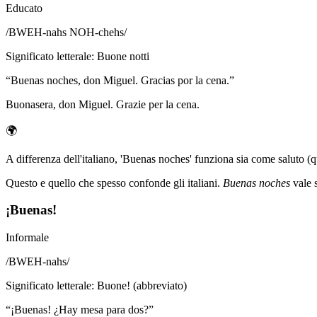
Educato
/
BWEH-nahs NOH-chehs
/
Significato letterale
:
Buone notti
“
Buenas noches, don Miguel. Gracias por la cena.
”
Buonasera, don Miguel. Grazie per la cena.
🌍
A differenza dell'italiano, 'Buenas noches' funziona sia come saluto (qu
Questo e quello che spesso confonde gli italiani.
Buenas noches
vale s
¡Buenas!
Informale
/
BWEH-nahs
/
Significato letterale
:
Buone! (abbreviato)
“
¡Buenas! ¿Hay mesa para dos?
”