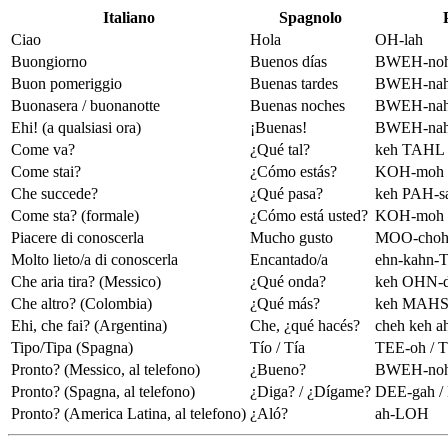
Italiano
Spagnolo
Ciao
Hola
OH-lah
Buongiorno
Buenos días
BWEH-noh
Buon pomeriggio
Buenas tardes
BWEH-nah
Buonasera / buonanotte
Buenas noches
BWEH-nah
Ehi! (a qualsiasi ora)
¡Buenas!
BWEH-nah
Come va?
¿Qué tal?
keh TAHL
Come stai?
¿Cómo estás?
KOH-moh 
Che succede?
¿Qué pasa?
keh PAH-s
Come sta? (formale)
¿Cómo está usted?
KOH-moh 
Piacere di conoscerla
Mucho gusto
MOO-choh
Molto lieto/a di conoscerla
Encantado/a
ehn-kahn-
Che aria tira? (Messico)
¿Qué onda?
keh OHN-
Che altro? (Colombia)
¿Qué más?
keh MAH
Ehi, che fai? (Argentina)
Che, ¿qué hacés?
cheh keh 
Tipo/Tipa (Spagna)
Tío / Tía
TEE-oh / 
Pronto? (Messico, al telefono)
¿Bueno?
BWEH-no
Pronto? (Spagna, al telefono)
¿Diga? / ¿Dígame?
DEE-gah /
Pronto? (America Latina, al telefono)
¿Aló?
ah-LOH