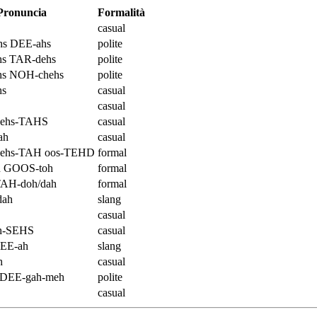
Pronuncia
Formalità
casual
s DEE-ahs
polite
s TAR-dehs
polite
s NOH-chehs
polite
s
casual
casual
ehs-TAHS
casual
ah
casual
ehs-TAH oos-TEHD
formal
 GOOS-toh
formal
TAH-doh/dah
formal
dah
slang
S
casual
ah-SEHS
casual
TEE-ah
slang
h
casual
 DEE-gah-meh
polite
casual