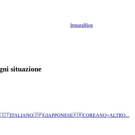
Impara
Blog
gni situazione
O
🇮🇹
ITALIANO
🇯🇵
GIAPPONESE
🇰🇷
COREANO
+
ALTRO...