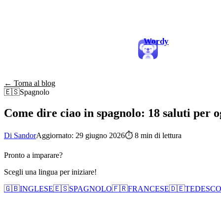
Wordy
← Torna al blog
🇪🇸
Spagnolo
Come dire ciao in spagnolo: 18 saluti per o
Di Sandor
Aggiornato: 29 giugno 2026
⏱
8 min di lettura
Pronto a imparare?
Scegli una lingua per iniziare!
🇬🇧
INGLESE
🇪🇸
SPAGNOLO
🇫🇷
FRANCESE
🇩🇪
TEDESC