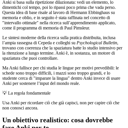
Anki si basa sulla ripetizione dilazionata: vedi un elemento, lo
dimentichi col tempo, poi lo ripassi poco prima che vada perso.
Questa idea di base risale al lavoro di Hermann Ebbinghaus su
memoria e oblio, e in seguito è stata raffinata nel concetto di
"intervallo ottimale" nella ricerca sull’apprendimento applicato,
come il programma di memoria di Paul Pimsleur.
Le sintesi moderne della ricerca sulla pratica distribuita, inclusa
l’ampia rassegna di Cepeda e colleghi su
Psychological Bulletin
,
trovano con coerenza che la spaziatura batte lo studio intensivo per
la ritenzione a lungo termine. Anki è, in sostanza, un motore di
spaziatura che puoi controllare.
Ma Anki fallisce per chi studia le lingue per motivi prevedibili: le
schede sono troppo difficili, i mazzi sono troppo grandi, e lo
studente cerca di "imparare la lingua" dentro Anki invece di usare
Anki per sostenere l’input del mondo reale.
💡
La regola fondamentale
Usa Anki per ricordare ciò che già capisci, non per capire ciò che
non conosci ancora.
Un obiettivo realistico: cosa dovrebbe
fare Anki per te