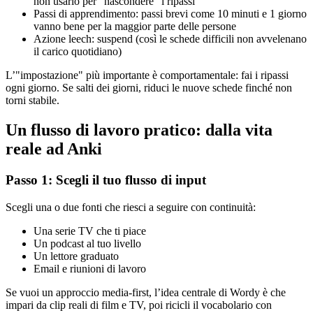
non usarlo per "nascondere" i ripassi
Passi di apprendimento: passi brevi come 10 minuti e 1 giorno
vanno bene per la maggior parte delle persone
Azione leech: suspend (così le schede difficili non avvelenano
il carico quotidiano)
L’"impostazione" più importante è comportamentale: fai i ripassi
ogni giorno. Se salti dei giorni, riduci le nuove schede finché non
torni stabile.
Un flusso di lavoro pratico: dalla vita
reale ad Anki
Passo 1: Scegli il tuo flusso di input
Scegli una o due fonti che riesci a seguire con continuità:
Una serie TV che ti piace
Un podcast al tuo livello
Un lettore graduato
Email e riunioni di lavoro
Se vuoi un approccio media-first, l’idea centrale di Wordy è che
impari da clip reali di film e TV, poi ricicli il vocabolario con