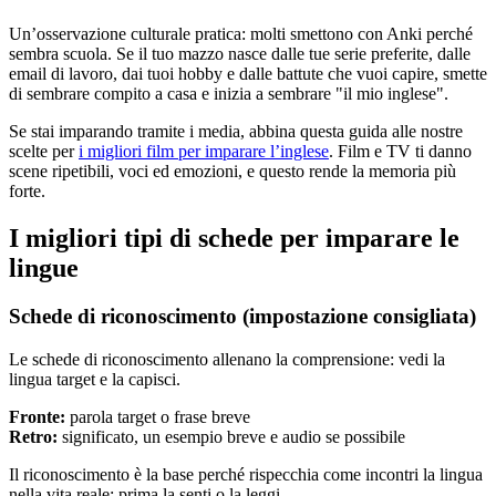
Un’osservazione culturale pratica: molti smettono con Anki perché
sembra scuola. Se il tuo mazzo nasce dalle tue serie preferite, dalle
email di lavoro, dai tuoi hobby e dalle battute che vuoi capire, smette
di sembrare compito a casa e inizia a sembrare "il mio inglese".
Se stai imparando tramite i media, abbina questa guida alle nostre
scelte per
i migliori film per imparare l’inglese
. Film e TV ti danno
scene ripetibili, voci ed emozioni, e questo rende la memoria più
forte.
I migliori tipi di schede per imparare le
lingue
Schede di riconoscimento (impostazione consigliata)
Le schede di riconoscimento allenano la comprensione: vedi la
lingua target e la capisci.
Fronte:
parola target o frase breve
Retro:
significato, un esempio breve e audio se possibile
Il riconoscimento è la base perché rispecchia come incontri la lingua
nella vita reale: prima la senti o la leggi.