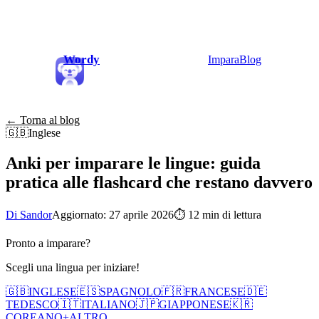
Wordy
Impara
Blog
← Torna al blog
🇬🇧
Inglese
Anki per imparare le lingue: guida
pratica alle flashcard che restano davvero
Di Sandor
Aggiornato: 27 aprile 2026
⏱
12 min di lettura
Pronto a imparare?
Scegli una lingua per iniziare!
🇬🇧
INGLESE
🇪🇸
SPAGNOLO
🇫🇷
FRANCESE
🇩🇪
TEDESCO
🇮🇹
ITALIANO
🇯🇵
GIAPPONESE
🇰🇷
COREANO
+
ALTRO...