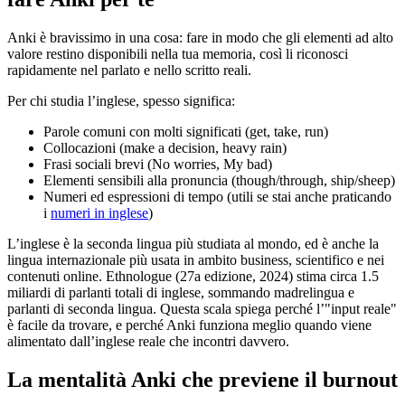
Anki è bravissimo in una cosa: fare in modo che gli elementi ad alto
valore restino disponibili nella tua memoria, così li riconosci
rapidamente nel parlato e nello scritto reali.
Per chi studia l’inglese, spesso significa:
Parole comuni con molti significati (get, take, run)
Collocazioni (make a decision, heavy rain)
Frasi sociali brevi (No worries, My bad)
Elementi sensibili alla pronuncia (though/through, ship/sheep)
Numeri ed espressioni di tempo (utili se stai anche praticando
i
numeri in inglese
)
L’inglese è la seconda lingua più studiata al mondo, ed è anche la
lingua internazionale più usata in ambito business, scientifico e nei
contenuti online. Ethnologue (27a edizione, 2024) stima circa 1.5
miliardi di parlanti totali di inglese, sommando madrelingua e
parlanti di seconda lingua. Questa scala spiega perché l’"input reale"
è facile da trovare, e perché Anki funziona meglio quando viene
alimentato dall’inglese reale che incontri davvero.
La mentalità Anki che previene il burnout