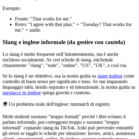
Esempio:
Fronte: "That works for me."
Retro: "I agree with that plan." + "Tuesday? That works for
me." + audio
Slang e inglese informale (da gestire con cautela)
Lo slang è molto frequente nell’intrattenimento, ma è anche
rischioso socialmente. Se crei schede di slang, etichettale
chiaramente: "slang", "rude", "online", "US", "UK", e così via.
Se lo slang è un obiettivo, usa la nostra guida su
slang inglese
come
controllo di buon senso per significato e tono. Se stai imparando
linguaggio tabù, tienilo separato e sii intenzionale, la nostra guida su
parolacce in inglese
spiega gravità e contesto.
🌍
Un problema reale dell'inglese: mismatch di registro
Molti studenti suonano "troppo formali" perché i libri evitano il
parlato informale, poi correggono troppo e suonano "troppo
informali" copiando slang da TikTok. Anki può prevenire entrambi
gli errori se tagghi le schede per situazione: lavoro, amici, assistenza
clienti, appuntamenti, online. In inglese, suonare naturale spesso