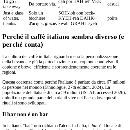
To go /
dah por-TAH-reh VEE-
Da portare via.
casual
takeaway.
ah
Just a glass
Solo un
SOH-loh oon beek-
of water,
bicchiere
KYEH-reh DAHK-
polite
thanks.
d'acqua, grazie.
kwah, GRAHT-syeh
Perché il caffè italiano sembra diverso (e
perché conta)
La cultura del caffè in Italia riguarda meno la personalizzazione
della bevanda e più la partecipazione a un copione condiviso. Il
copione è breve, efficiente e sorprendentemente coerente tra le
regioni.
Questa coerenza conta perché l'italiano è parlato da circa 67 milioni
di persone nel mondo (Ethnologue, 27th edition, 2024). La
popolazione dell'Italia è di circa 59 milioni (ISTAT, accessed 2026),
quindi una grande parte dei parlanti vive nel Paese dove questi
rituali si sono sviluppati.
Il bar non è un bar
In italiano, "bar" non richiama l'alcol. In Italia, il
bar
è il locale di