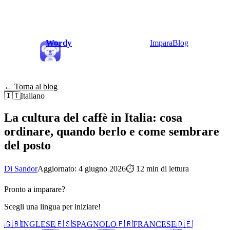
Wordy
Impara
Blog
← Torna al blog
🇮🇹
Italiano
La cultura del caffè in Italia: cosa
ordinare, quando berlo e come sembrare
del posto
Di Sandor
Aggiornato: 4 giugno 2026
⏱
12 min di lettura
Pronto a imparare?
Scegli una lingua per iniziare!
🇬🇧
INGLESE
🇪🇸
SPAGNOLO
🇫🇷
FRANCESE
🇩🇪