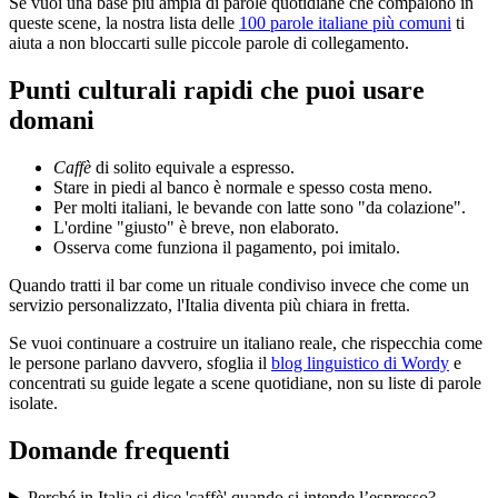
Se vuoi una base più ampia di parole quotidiane che compaiono in
queste scene, la nostra lista delle
100 parole italiane più comuni
ti
aiuta a non bloccarti sulle piccole parole di collegamento.
Punti culturali rapidi che puoi usare
domani
Caffè
di solito equivale a espresso.
Stare in piedi al banco è normale e spesso costa meno.
Per molti italiani, le bevande con latte sono "da colazione".
L'ordine "giusto" è breve, non elaborato.
Osserva come funziona il pagamento, poi imitalo.
Quando tratti il bar come un rituale condiviso invece che come un
servizio personalizzato, l'Italia diventa più chiara in fretta.
Se vuoi continuare a costruire un italiano reale, che rispecchia come
le persone parlano davvero, sfoglia il
blog linguistico di Wordy
e
concentrati su guide legate a scene quotidiane, non su liste di parole
isolate.
Domande frequenti
Perché in Italia si dice 'caffè' quando si intende l’espresso?