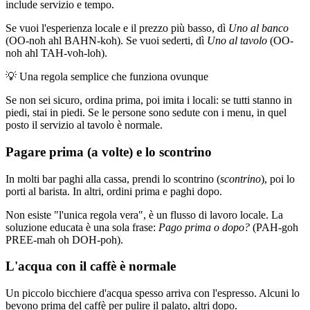
include servizio e tempo.
Se vuoi l'esperienza locale e il prezzo più basso, dì
Uno al banco
(OO-noh ahl BAHN-koh). Se vuoi sederti, dì
Uno al tavolo
(OO-
noh ahl TAH-voh-loh).
💡
Una regola semplice che funziona ovunque
Se non sei sicuro, ordina prima, poi imita i locali: se tutti stanno in
piedi, stai in piedi. Se le persone sono sedute con i menu, in quel
posto il servizio al tavolo è normale.
Pagare prima (a volte) e lo scontrino
In molti bar paghi alla cassa, prendi lo scontrino (
scontrino
), poi lo
porti al barista. In altri, ordini prima e paghi dopo.
Non esiste "l'unica regola vera", è un flusso di lavoro locale. La
soluzione educata è una sola frase:
Pago prima o dopo?
(PAH-goh
PREE-mah oh DOH-poh).
L'acqua con il caffè è normale
Un piccolo bicchiere d'acqua spesso arriva con l'espresso. Alcuni lo
bevono prima del caffè per pulire il palato, altri dopo.