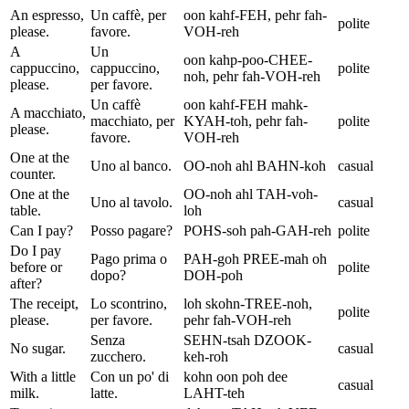
An espresso,
Un caffè, per
oon kahf-FEH, pehr fah-
polite
please.
favore.
VOH-reh
A
Un
oon kahp-poo-CHEE-
cappuccino,
cappuccino,
polite
noh, pehr fah-VOH-reh
please.
per favore.
Un caffè
oon kahf-FEH mahk-
A macchiato,
macchiato, per
KYAH-toh, pehr fah-
polite
please.
favore.
VOH-reh
One at the
Uno al banco.
OO-noh ahl BAHN-koh
casual
counter.
One at the
OO-noh ahl TAH-voh-
Uno al tavolo.
casual
table.
loh
Can I pay?
Posso pagare?
POHS-soh pah-GAH-reh
polite
Do I pay
Pago prima o
PAH-goh PREE-mah oh
before or
polite
dopo?
DOH-poh
after?
The receipt,
Lo scontrino,
loh skohn-TREE-noh,
polite
please.
per favore.
pehr fah-VOH-reh
Senza
SEHN-tsah DZOOK-
No sugar.
casual
zucchero.
keh-roh
With a little
Con un po' di
kohn oon poh dee
casual
milk.
latte.
LAHT-teh