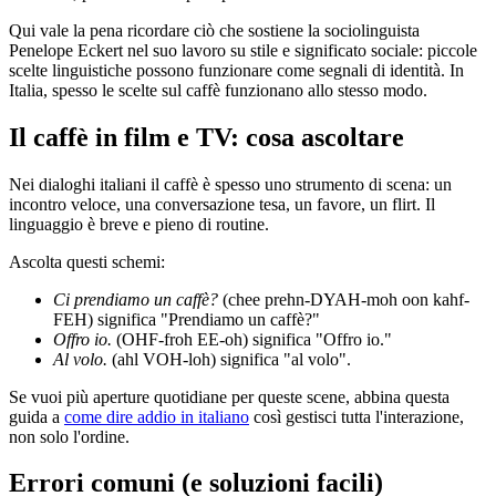
Qui vale la pena ricordare ciò che sostiene la sociolinguista
Penelope Eckert nel suo lavoro su stile e significato sociale: piccole
scelte linguistiche possono funzionare come segnali di identità. In
Italia, spesso le scelte sul caffè funzionano allo stesso modo.
Il caffè in film e TV: cosa ascoltare
Nei dialoghi italiani il caffè è spesso uno strumento di scena: un
incontro veloce, una conversazione tesa, un favore, un flirt. Il
linguaggio è breve e pieno di routine.
Ascolta questi schemi:
Ci prendiamo un caffè?
(chee prehn-DYAH-moh oon kahf-
FEH) significa "Prendiamo un caffè?"
Offro io.
(OHF-froh EE-oh) significa "Offro io."
Al volo.
(ahl VOH-loh) significa "al volo".
Se vuoi più aperture quotidiane per queste scene, abbina questa
guida a
come dire addio in italiano
così gestisci tutta l'interazione,
non solo l'ordine.
Errori comuni (e soluzioni facili)