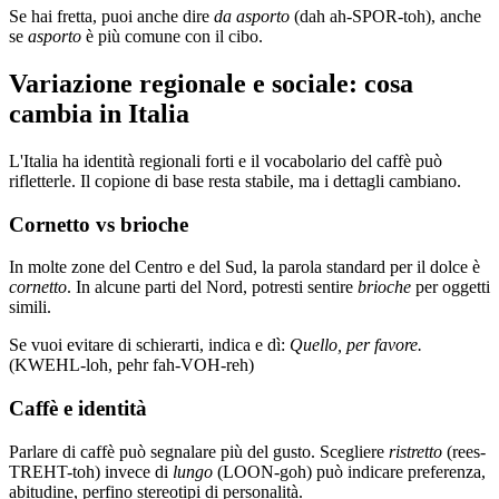
Se hai fretta, puoi anche dire
da asporto
(dah ah-SPOR-toh), anche
se
asporto
è più comune con il cibo.
Variazione regionale e sociale: cosa
cambia in Italia
L'Italia ha identità regionali forti e il vocabolario del caffè può
rifletterle. Il copione di base resta stabile, ma i dettagli cambiano.
Cornetto vs brioche
In molte zone del Centro e del Sud, la parola standard per il dolce è
cornetto
. In alcune parti del Nord, potresti sentire
brioche
per oggetti
simili.
Se vuoi evitare di schierarti, indica e dì:
Quello, per favore.
(KWEHL-loh, pehr fah-VOH-reh)
Caffè e identità
Parlare di caffè può segnalare più del gusto. Scegliere
ristretto
(rees-
TREHT-toh) invece di
lungo
(LOON-goh) può indicare preferenza,
abitudine, perfino stereotipi di personalità.