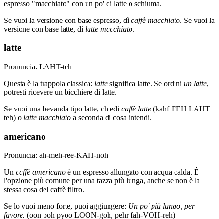
espresso "macchiato" con un po' di latte o schiuma.
Se vuoi la versione con base espresso, dì
caffè macchiato
. Se vuoi la
versione con base latte, dì
latte macchiato
.
latte
Pronuncia: LAHT-teh
Questa è la trappola classica:
latte
significa latte. Se ordini
un latte
,
potresti ricevere un bicchiere di latte.
Se vuoi una bevanda tipo latte, chiedi
caffè latte
(kahf-FEH LAHT-
teh) o
latte macchiato
a seconda di cosa intendi.
americano
Pronuncia: ah-meh-ree-KAH-noh
Un
caffè americano
è un espresso allungato con acqua calda. È
l'opzione più comune per una tazza più lunga, anche se non è la
stessa cosa del caffè filtro.
Se lo vuoi meno forte, puoi aggiungere:
Un po' più lungo, per
favore.
(oon poh pyoo LOON-goh, pehr fah-VOH-reh)