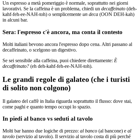
Un espresso a metà pomeriggio è normale, soprattutto nei giorni
lavorativi. Se la caffeina è un problema, chiedi un
decaffeinato
(deh-
kahf-feh-ee-NAH-toh) o semplicemente
un deca
(OON DEH-kah)
in alcuni bar.
Sera: l'espresso c'è ancora, ma conta il contesto
Molti italiani bevono ancora l'espresso dopo cena. Altri passano al
decaffeinato, o scelgono un digestivo.
Se sei sensibile alla caffeina, puoi chiedere direttamente:
È
decaffeinato?
(eh deh-kahf-feh-ee-NAH-toh).
Le grandi regole di galateo (che i turisti
di solito non colgono)
Il galateo del caffè in Italia riguarda soprattutto il flusso: dove stai,
come paghi e quanto tempo occupi lo spazio.
In piedi al banco vs seduti al tavolo
Molti bar hanno due logiche di prezzo:
al banco
(al bancone) e
al
tavolo
(servizio al tavolo). Il servizio al tavolo costa di più perché