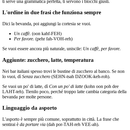
ti serve una grammatica perfetta, ti servono i blocchi giusti.
L'ordine in due frasi che funziona sempre
Dici la bevanda, poi aggiungi la cortesia se vuoi.
Un caffè.
(oon kahf-FEH)
Per favore.
(pehr fah-VOH-reh)
Se vuoi essere ancora più naturale, uniscile:
Un caffè, per favore.
Aggiunte: zucchero, latte, temperatura
Nei bar italiani spesso trovi le bustine di zucchero al banco. Se non
lo vuoi, dì
Senza zucchero
(SEHN-tsah DZOOK-keh-roh).
Se vuoi un po' di latte, dì
Con un po' di latte
(kohn oon poh dee
LAHT-teh). Tienilo poco, perché troppo latte cambia categoria della
bevanda per molte persone.
Linguaggio da asporto
L'asporto è sempre più comune, soprattutto in città. La frase che
sentirai è
da portare via
(dah por-TAH-reh VEE-ah).