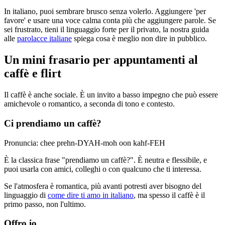
In italiano, puoi sembrare brusco senza volerlo. Aggiungere 'per
favore' e usare una voce calma conta più che aggiungere parole. Se
sei frustrato, tieni il linguaggio forte per il privato, la nostra guida
alle
parolacce italiane
spiega cosa è meglio non dire in pubblico.
Un mini frasario per appuntamenti al
caffè e flirt
Il caffè è anche sociale. È un invito a basso impegno che può essere
amichevole o romantico, a seconda di tono e contesto.
Ci prendiamo un caffè?
Pronuncia: chee prehn-DYAH-moh oon kahf-FEH
È la classica frase "prendiamo un caffè?". È neutra e flessibile, e
puoi usarla con amici, colleghi o con qualcuno che ti interessa.
Se l'atmosfera è romantica, più avanti potresti aver bisogno del
linguaggio di
come dire ti amo in italiano
, ma spesso il caffè è il
primo passo, non l'ultimo.
Offro io