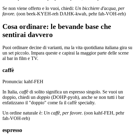
Se non viene offerto e lo vuoi, chiedi:
Un bicchiere d'acqua, per
favore.
(oon beek-KYEH-reh DAHK-kwah, pehr fah-VOH-reh)
Cosa ordinare: le bevande base che
sentirai davvero
Puoi ordinare decine di varianti, ma la vita quotidiana italiana gira su
un set piccolo. Impara queste e capirai la maggior parte delle scene
al bar in film e TV.
caffè
Pronuncia: kahf-FEH
In Italia,
caffè
di solito significa un espresso singolo. Se vuoi un
doppio, chiedi un
doppio
(DOHP-pyoh), anche se non tutti i bar
enfatizzano il "doppio" come fa il caffè specialty.
Un ordine naturale è:
Un caffè, per favore.
(oon kahf-FEH, pehr
fah-VOH-reh)
espresso