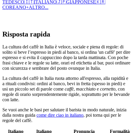
TEDESCO
🇮🇹
ITALIANO
🇯🇵
GIAPPONESE
🇰🇷
COREANO
+
ALTRO...
Risposta rapida
La cultura del caffè in Italia è veloce, sociale e piena di regole: di
solito si beve l’espresso in piedi al banco, si ordina 'un caffè' per dire
espresso e si evita il cappuccino dopo la tarda mattinata. Con poche
frasi chiave e le regole su latte, orari ed etichetta al bar, puoi ordinare
con sicurezza e sembrare del posto ovunque in Italia.
La cultura del caffè in Italia ruota attorno all'espresso, alla rapidità e
a rituali condivisi: ordini al banco, bevi in fretta (spesso in piedi) e
usi un piccolo set di parole come
caffè
,
macchiato
e
cornetto
, con
regole di orario sorprendentemente rigide, soprattutto per le bevande
con latte.
Se vuoi anche le basi per salutare il barista in modo naturale, inizia
dalla nostra guida
come dire ciao in italiano
, poi torna qui per le
regole del caffè.
Italiano
Italiano
Pronuncia
Formalità