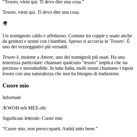
“
Tesoro, vieni qui. Ti devo dire una cosa.
”
Tesoro, vieni qui. Ti devo dire una cosa.
🌍
Un nomignolo caldo e affettuoso. Comune tra coppie e usato anche
da genitori e nonni con i bambini. Spesso si accorcia in 'Tesoro'. È
uno dei vezzeggiativi più versatili.
Tesoro
è, insieme a
Amore
, uno dei nomignoli più usati. Ha una
tenerezza particolare: chiamare qualcuno "tesoro" implica che sia
prezioso e insostituibile. In tutta Italia, molti nonni chiamano i nipoti
tesoro
con una naturalezza che non ha bisogno di traduzione.
Cuore mio
Informale
/
KWOH-reh MEE-oh
/
Significato letterale
:
Cuore mio
“
Cuore mio, non preoccuparti. Andrà tutto bene.
”