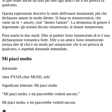
Si può usare anche da solo per dire agli amici che ti sei preso/a di
qualcuno.
Questa espressione descrive lo
stato
dell'essere innamorati, più che
dichiarare amore in modo diretto. Si basa su
innamorato/a
, che
viene da
in
+
amore
, cioè "dentro l'amore". La desinenza di genere è
importante: gli uomini dicono
innamorato
, le donne
innamorata
.
Puoi usarla in due modi. Dire al partner
Sono innamorato di te
è una
dichiarazione romantica forte. Dire a un amico
Sono innamorato
(senza dire di chi) è un modo per annunciare che ti sei preso/a di
qualcuno, e aspettati domande immediate.
Mi piaci molto
Informale
/
mee PYAH-chee MOHL-toh
/
Significato letterale
:
Mi piaci molto
“
Mi piaci molto, e mi piacerebbe vederti ancora.
”
Mi piaci molto, e mi piacerebbe vederti ancora.
🌍