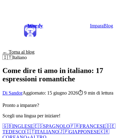
Wordy
Impara
Blog
← Torna al blog
🇮🇹
Italiano
Come dire ti amo in italiano: 17
espressioni romantiche
Di Sandor
Aggiornato: 15 giugno 2026
⏱
9 min di lettura
Pronto a imparare?
Scegli una lingua per iniziare!
🇬🇧
INGLESE
🇪🇸
SPAGNOLO
🇫🇷
FRANCESE
🇩🇪
TEDESCO
🇮🇹
ITALIANO
🇯🇵
GIAPPONESE
🇰🇷
COREANO
+
ALTRO...