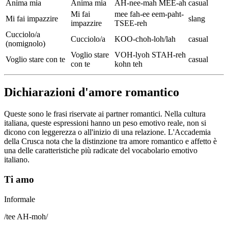
Anima mia
Anima mia
AH-nee-mah MEE-ah
casual
Mi fai
mee fah-ee eem-paht-
Mi fai impazzire
slang
impazzire
TSEE-reh
Cucciolo/a
Cucciolo/a
KOO-choh-loh/lah
casual
(nomignolo)
Voglio stare
VOH-lyoh STAH-reh
Voglio stare con te
casual
con te
kohn teh
Dichiarazioni d'amore romantico
Queste sono le frasi riservate ai partner romantici. Nella cultura
italiana, queste espressioni hanno un peso emotivo reale, non si
dicono con leggerezza o all'inizio di una relazione. L'Accademia
della Crusca nota che la distinzione tra amore romantico e affetto è
una delle caratteristiche più radicate del vocabolario emotivo
italiano.
Ti amo
Informale
/
tee AH-moh
/