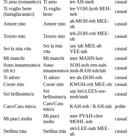
Ti amo (romantico)
Ti amo
tee AH-moh
casual
Ti voglio bene
Ti voglio
tee VOH-lyoh BEH-
casual
(famiglia/amici)
bene
neh
ah-MOH-reh MEE-
Amore mio
Amore mio
casual
oh
teh-ZOH-roh MEE-
Tesoro mio
Tesoro mio
casual
oh
Sei la mia
say lah MEE-ah
Sei la mia vita
casual
vita
VEE-tah
Mi manchi
Mi manchi
mee MAHN-kee
casual
Sono innamorato/a
Sono
SOH-noh een-nah-
casual
(di te)
innamorato/a
moh-RAH-toh/tah
Ti adoro
Ti adoro
tee ah-DOH-roh
casual
Cuore mio
Cuore mio
KWOH-reh MEE-oh
casual
Sei
say bel-LEES-see-
Sei bellissimo/a
casual
bellissimo/a
moh/mah
Caro/Cara
Caro/Cara mio/a
KAH-roh / KAH-rah
polite
mio/a
Mi piaci
mee PYAH-chee
Mi piaci molto
casual
molto
MOHL-toh
stel-LEE-nah MEE-
Stellina mia
Stellina mia
casual
ah