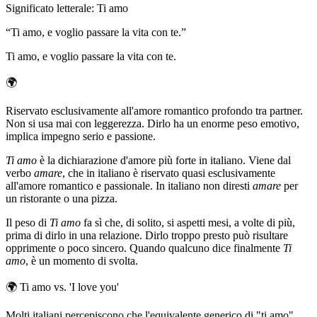
Significato letterale
:
Ti amo
“
Ti amo, e voglio passare la vita con te.
”
Ti amo, e voglio passare la vita con te.
🌍
Riservato esclusivamente all'amore romantico profondo tra partner.
Non si usa mai con leggerezza. Dirlo ha un enorme peso emotivo,
implica impegno serio e passione.
Ti amo
è la dichiarazione d'amore più forte in italiano. Viene dal
verbo
amare
, che in italiano è riservato quasi esclusivamente
all'amore romantico e passionale. In italiano non diresti
amare
per
un ristorante o una pizza.
Il peso di
Ti amo
fa sì che, di solito, si aspetti mesi, a volte di più,
prima di dirlo in una relazione. Dirlo troppo presto può risultare
opprimente o poco sincero. Quando qualcuno dice finalmente
Ti
amo
, è un momento di svolta.
🌍
Ti amo vs. 'I love you'
Molti italiani percepiscono che l'equivalente generico di "ti amo"