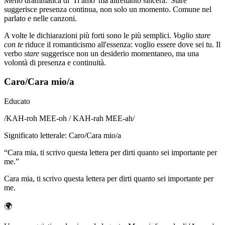
Meno drammatica di 'Ti amo' ma altrettanto sincera. 'Stare'
suggerisce presenza continua, non solo un momento. Comune nel
parlato e nelle canzoni.
A volte le dichiarazioni più forti sono le più semplici.
Voglio stare
con te
riduce il romanticismo all'essenza: voglio essere dove sei tu. Il
verbo
stare
suggerisce non un desiderio momentaneo, ma una
volontà di presenza e continuità.
Caro/Cara mio/a
Educato
/
KAH-roh MEE-oh / KAH-rah MEE-ah
/
Significato letterale
:
Caro/Cara mio/a
“
Cara mia, ti scrivo questa lettera per dirti quanto sei importante per
me.
”
Cara mia, ti scrivo questa lettera per dirti quanto sei importante per
me.
🌍