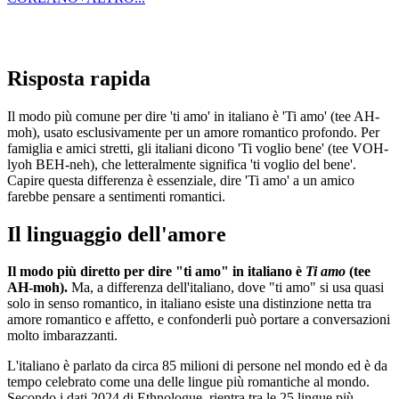
Risposta rapida
Il modo più comune per dire 'ti amo' in italiano è 'Ti amo' (tee AH-
moh), usato esclusivamente per un amore romantico profondo. Per
famiglia e amici stretti, gli italiani dicono 'Ti voglio bene' (tee VOH-
lyoh BEH-neh), che letteralmente significa 'ti voglio del bene'.
Capire questa differenza è essenziale, dire 'Ti amo' a un amico
farebbe pensare a sentimenti romantici.
Il linguaggio dell'amore
Il modo più diretto per dire "ti amo" in italiano è
Ti amo
(tee
AH-moh).
Ma, a differenza dell'italiano, dove "ti amo" si usa quasi
solo in senso romantico, in italiano esiste una distinzione netta tra
amore romantico e affetto, e confonderli può portare a conversazioni
molto imbarazzanti.
L'italiano è parlato da circa 85 milioni di persone nel mondo ed è da
tempo celebrato come una delle lingue più romantiche al mondo.
Secondo i dati 2024 di Ethnologue, rientra tra le 25 lingue più