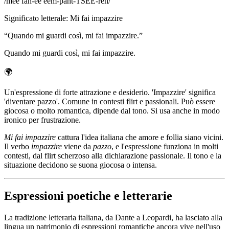
/
mee fah-ee eem-paht-TSEE-reh
/
Significato letterale
:
Mi fai impazzire
“
Quando mi guardi così, mi fai impazzire.
”
Quando mi guardi così, mi fai impazzire.
🌍
Un'espressione di forte attrazione e desiderio. 'Impazzire' significa
'diventare pazzo'. Comune in contesti flirt e passionali. Può essere
giocosa o molto romantica, dipende dal tono. Si usa anche in modo
ironico per frustrazione.
Mi fai impazzire
cattura l'idea italiana che amore e follia siano vicini.
Il verbo
impazzire
viene da
pazzo
, e l'espressione funziona in molti
contesti, dal flirt scherzoso alla dichiarazione passionale. Il tono e la
situazione decidono se suona giocosa o intensa.
Espressioni poetiche e letterarie
La tradizione letteraria italiana, da Dante a Leopardi, ha lasciato alla
lingua un patrimonio di espressioni romantiche ancora vive nell'uso