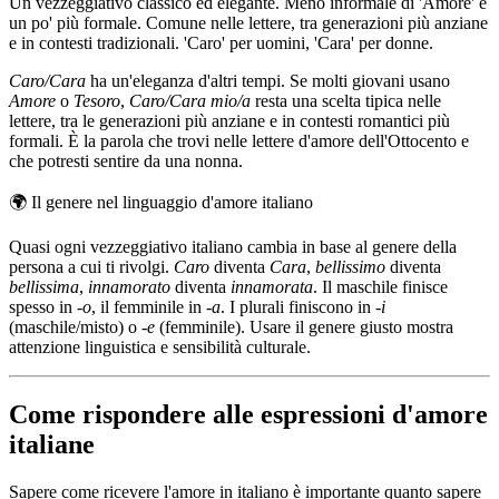
Un vezzeggiativo classico ed elegante. Meno informale di 'Amore' e
un po' più formale. Comune nelle lettere, tra generazioni più anziane
e in contesti tradizionali. 'Caro' per uomini, 'Cara' per donne.
Caro/Cara
ha un'eleganza d'altri tempi. Se molti giovani usano
Amore
o
Tesoro
,
Caro/Cara mio/a
resta una scelta tipica nelle
lettere, tra le generazioni più anziane e in contesti romantici più
formali. È la parola che trovi nelle lettere d'amore dell'Ottocento e
che potresti sentire da una nonna.
🌍
Il genere nel linguaggio d'amore italiano
Quasi ogni vezzeggiativo italiano cambia in base al genere della
persona a cui ti rivolgi.
Caro
diventa
Cara
,
bellissimo
diventa
bellissima
,
innamorato
diventa
innamorata
. Il maschile finisce
spesso in
-o
, il femminile in
-a
. I plurali finiscono in
-i
(maschile/misto) o
-e
(femminile). Usare il genere giusto mostra
attenzione linguistica e sensibilità culturale.
Come rispondere alle espressioni d'amore
italiane
Sapere come ricevere l'amore in italiano è importante quanto sapere