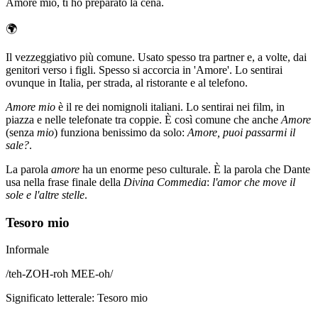
Amore mio, ti ho preparato la cena.
🌍
Il vezzeggiativo più comune. Usato spesso tra partner e, a volte, dai
genitori verso i figli. Spesso si accorcia in 'Amore'. Lo sentirai
ovunque in Italia, per strada, al ristorante e al telefono.
Amore mio
è il re dei nomignoli italiani. Lo sentirai nei film, in
piazza e nelle telefonate tra coppie. È così comune che anche
Amore
(senza
mio
) funziona benissimo da solo:
Amore, puoi passarmi il
sale?
.
La parola
amore
ha un enorme peso culturale. È la parola che Dante
usa nella frase finale della
Divina Commedia
:
l'amor che move il
sole e l'altre stelle
.
Tesoro mio
Informale
/
teh-ZOH-roh MEE-oh
/
Significato letterale
:
Tesoro mio