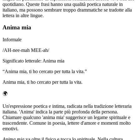
quotidiano. Queste frasi hanno una qualità poetica naturale in
italiano, ma possono sembrare troppo drammatiche se tradotte alla
lettera in altre lingue.
Anima mia
Informale
/
AH-nee-mah MEE-ah
/
Significato letterale
:
Anima mia
“
Anima mia, ti ho cercato per tutta la vita.
”
Anima mia, ti ho cercato per tutta la vita.
🌍
Un'espressione poetica e intima, radicata nella tradizione letteraria
italiana. 'Anima' indica la parte più profonda della persona.
Chiamare qualcuno 'anima mia' suggerisce un legame spirituale e
trascendente. Comune in poesia, lettere d'amore e momenti molto
emotivi.
Anima mia
va oltre il fisico e tocca lo spirituale. Nella cultura