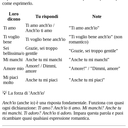
come esprimerlo.
Loro
Tu rispondi
Note
dicono
Ti amo anch'io /
Ti amo
"Ti amo anch'io"
Anch'io ti amo
Ti voglio
"Ti voglio bene anch'io" (non
Ti voglio bene anch'io
bene
romantico)
Sei
Grazie, sei troppo
"Grazie, sei troppo gentile"
bellissima/o
gentile
Mi manchi
Anche tu mi manchi
"Anche tu mi manchi"
Amore! / Dimmi,
Amore mio
"Amore!" / "Dimmi, amore"
amore
Mi piaci
Anche tu mi piaci
"Anche tu mi piaci"
molto
💡
La forza di 'Anch'io'
Anch'io
(anche io) è una risposta fondamentale. Funziona con quasi
ogni dichiarazione:
Ti amo? Anch'io ti amo. Mi manchi? Anche tu
mi manchi. Ti adoro? Anch'io ti adoro.
Impara questa parola e puoi
ricambiare quasi qualsiasi espressione romantica.