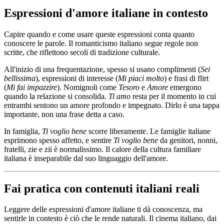
Espressioni d'amore italiane in contesto
Capire quando e come usare queste espressioni conta quanto
conoscere le parole. Il romanticismo italiano segue regole non
scritte, che riflettono secoli di tradizione culturale.
All'inizio di una frequentazione, spesso si usano complimenti (
Sei
bellissima
), espressioni di interesse (
Mi piaci molto
) e frasi di flirt
(
Mi fai impazzire
). Nomignoli come
Tesoro
e
Amore
emergono
quando la relazione si consolida.
Ti amo
resta per il momento in cui
entrambi sentono un amore profondo e impegnato. Dirlo è una tappa
importante, non una frase detta a caso.
In famiglia,
Ti voglio bene
scorre liberamente. Le famiglie italiane
esprimono spesso affetto, e sentire
Ti voglio bene
da genitori, nonni,
fratelli, zie e zii è normalissimo. Il calore della cultura familiare
italiana è inseparabile dal suo linguaggio dell'amore.
Fai pratica con contenuti italiani reali
Leggere delle espressioni d'amore italiane ti dà conoscenza, ma
sentirle in contesto è ciò che le rende naturali. Il cinema italiano, dai