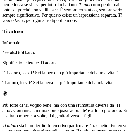
perde forza se si usa per tutto. In italiano,
Ti amo
non perde mai
potenza perché non si diluisce. È sempre romantico, sempre serio,
sempre significativo. Per questo esiste un'espressione separata,
Ti
voglio bene
, per ogni altro tipo di amore.
Ti adoro
Informale
/
tee ah-DOH-roh
/
Significato letterale
:
Ti adoro
“
Ti adoro, lo sai? Sei la persona più importante della mia vita.
”
Ti adoro, lo sai? Sei la persona più importante della mia vita.
🌍
Più forte di 'Ti voglio bene' ma con una sfumatura diversa da 'Ti
amo'. Comunica ammirazione quasi 'adorante' e affetto profondo. Si
usa tra partner e, a volte, dai genitori verso i figli.
Ti adoro
sta in un territorio emotivo particolare. Trasmette riverenza
e ammirazione, oltre al semplice amore. Il verbo
adorare
porta con