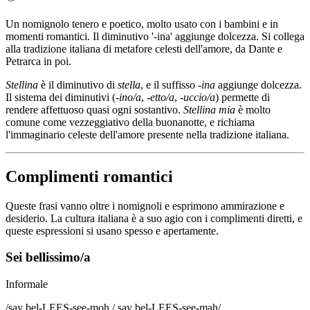
Un nomignolo tenero e poetico, molto usato con i bambini e in
momenti romantici. Il diminutivo '-ina' aggiunge dolcezza. Si collega
alla tradizione italiana di metafore celesti dell'amore, da Dante e
Petrarca in poi.
Stellina
è il diminutivo di
stella
, e il suffisso
-ina
aggiunge dolcezza.
Il sistema dei diminutivi (
-ino/a
,
-etto/a
,
-uccio/a
) permette di
rendere affettuoso quasi ogni sostantivo.
Stellina mia
è molto
comune come vezzeggiativo della buonanotte, e richiama
l'immaginario celeste dell'amore presente nella tradizione italiana.
Complimenti romantici
Queste frasi vanno oltre i nomignoli e esprimono ammirazione e
desiderio. La cultura italiana è a suo agio con i complimenti diretti, e
queste espressioni si usano spesso e apertamente.
Sei bellissimo/a
Informale
/
say bel-LEES-see-moh / say bel-LEES-see-mah
/