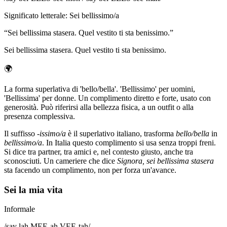
Significato letterale
:
Sei bellissimo/a
“
Sei bellissima stasera. Quel vestito ti sta benissimo.
”
Sei bellissima stasera. Quel vestito ti sta benissimo.
🌍
La forma superlativa di 'bello/bella'. 'Bellissimo' per uomini,
'Bellissima' per donne. Un complimento diretto e forte, usato con
generosità. Può riferirsi alla bellezza fisica, a un outfit o alla
presenza complessiva.
Il suffisso
-issimo/a
è il superlativo italiano, trasforma
bello/bella
in
bellissimo/a
. In Italia questo complimento si usa senza troppi freni.
Si dice tra partner, tra amici e, nel contesto giusto, anche tra
sconosciuti. Un cameriere che dice
Signora, sei bellissima stasera
sta facendo un complimento, non per forza un'avance.
Sei la mia vita
Informale
/
say lah MEE-ah VEE-tah
/