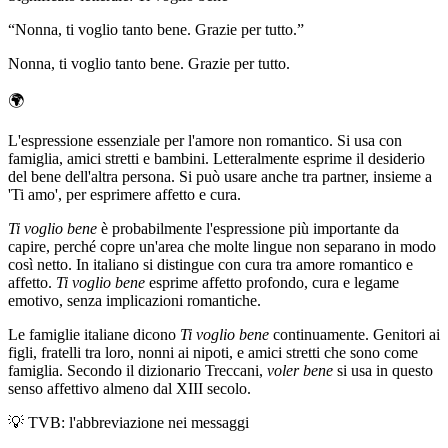
“
Nonna, ti voglio tanto bene. Grazie per tutto.
”
Nonna, ti voglio tanto bene. Grazie per tutto.
🌍
L'espressione essenziale per l'amore non romantico. Si usa con
famiglia, amici stretti e bambini. Letteralmente esprime il desiderio
del bene dell'altra persona. Si può usare anche tra partner, insieme a
'Ti amo', per esprimere affetto e cura.
Ti voglio bene
è probabilmente l'espressione più importante da
capire, perché copre un'area che molte lingue non separano in modo
così netto. In italiano si distingue con cura tra amore romantico e
affetto.
Ti voglio bene
esprime affetto profondo, cura e legame
emotivo, senza implicazioni romantiche.
Le famiglie italiane dicono
Ti voglio bene
continuamente. Genitori ai
figli, fratelli tra loro, nonni ai nipoti, e amici stretti che sono come
famiglia. Secondo il dizionario Treccani,
voler bene
si usa in questo
senso affettivo almeno dal XIII secolo.
💡
TVB: l'abbreviazione nei messaggi