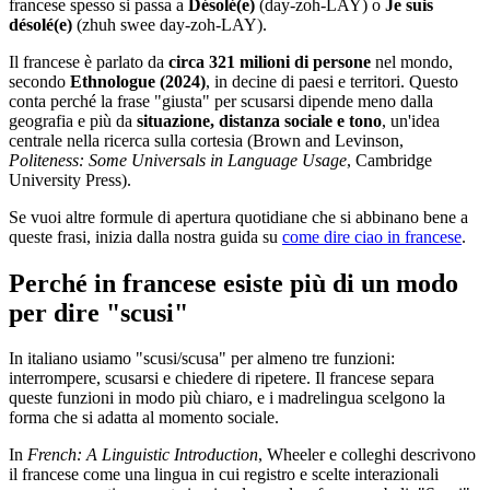
francese spesso si passa a
Désolé(e)
(day-zoh-LAY) o
Je suis
désolé(e)
(zhuh swee day-zoh-LAY).
Il francese è parlato da
circa 321 milioni di persone
nel mondo,
secondo
Ethnologue (2024)
, in decine di paesi e territori. Questo
conta perché la frase "giusta" per scusarsi dipende meno dalla
geografia e più da
situazione, distanza sociale e tono
, un'idea
centrale nella ricerca sulla cortesia (Brown and Levinson,
Politeness: Some Universals in Language Usage
, Cambridge
University Press).
Se vuoi altre formule di apertura quotidiane che si abbinano bene a
queste frasi, inizia dalla nostra guida su
come dire ciao in francese
.
Perché in francese esiste più di un modo
per dire "scusi"
In italiano usiamo "scusi/scusa" per almeno tre funzioni:
interrompere, scusarsi e chiedere di ripetere. Il francese separa
queste funzioni in modo più chiaro, e i madrelingua scelgono la
forma che si adatta al momento sociale.
In
French: A Linguistic Introduction
, Wheeler e colleghi descrivono
il francese come una lingua in cui registro e scelte interazionali