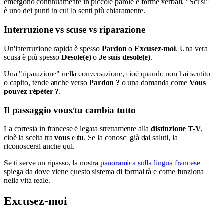
emergono continuamente in piccole parole e forme verbali. "Scusi"
è uno dei punti in cui lo senti più chiaramente.
Interruzione vs scuse vs riparazione
Un'interruzione rapida è spesso
Pardon
o
Excusez-moi
. Una vera
scusa è più spesso
Désolé(e)
o
Je suis désolé(e)
.
Una "riparazione" nella conversazione, cioè quando non hai sentito
o capito, tende anche verso
Pardon ?
o una domanda come
Vous
pouvez répéter ?
.
Il passaggio vous/tu cambia tutto
La cortesia in francese è legata strettamente alla
distinzione T-V
,
cioè la scelta tra
vous
e
tu
. Se la conosci già dai saluti, la
riconoscerai anche qui.
Se ti serve un ripasso, la nostra
panoramica sulla lingua francese
spiega da dove viene questo sistema di formalità e come funziona
nella vita reale.
Excusez-moi