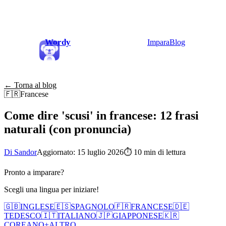
Wordy
Impara
Blog
← Torna al blog
🇫🇷
Francese
Come dire 'scusi' in francese: 12 frasi
naturali (con pronuncia)
Di Sandor
Aggiornato: 15 luglio 2026
⏱
10 min di lettura
Pronto a imparare?
Scegli una lingua per iniziare!
🇬🇧
INGLESE
🇪🇸
SPAGNOLO
🇫🇷
FRANCESE
🇩🇪
TEDESCO
🇮🇹
ITALIANO
🇯🇵
GIAPPONESE
🇰🇷
COREANO
+
ALTRO...