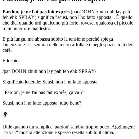
Pardon, je ne l'ai pas fait exprès
(par-DOHN zhuh nuh lay pah
feh ehk-SPRAY) significa "scusi, non l'ho fatto apposta". È quello
che dici quando urti qualcuno più forte, rovesci qualcosa di piccolo,
o fai un errore maldestro.
È più lunga, ma abbassa subito la tensione perché spiega
l'intenzione. La sentirai nelle metro affollate e negli spazi stretti dei
café.
Educato
/
par-DOHN zhuh nuh lay pah feh ehk-SPRAY
/
Significato letterale
:
Scusi, non l'ho fatto apposta
“
Pardon, je ne l'ai pas fait exprès, ça va ?
”
Scusi, non l'ho fatto apposta, tutto bene?
🌍
Utile quando un semplice 'pardon' sembra troppo poco. Aggiungere
'ça va ?' mostra attenzione e spesso resetta subito il clima.