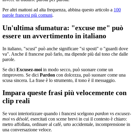
Per altri mattoni ad alta frequenza, abbina questo articolo a
100
parole francesi più comuni
.
Un'ultima sfumatura: "excuse me" può
essere un avvertimento in italiano
In italiano, "scusi" può anche significare "si sposti" o "guardi dove
va". Anche il francese può farlo, ma dipende più dal tono che dalle
parole.
Se dici
Excusez-moi
in modo secco, può suonare come un
rimprovero. Se dici
Pardon
con dolcezza, può suonare come una
scusa sincera. La frase è lo strumento, il tono è il messaggio.
Impara queste frasi più velocemente con
clip reali
Se vuoi interiorizzare quando i francesi scelgono
pardon
vs
excusez-
moi
vs
désolé
, esercitati con scene brevi in cui il contesto è chiaro:
metro affollata, ordinare al café, urto accidentale, incomprensione in
una conversazione veloce.