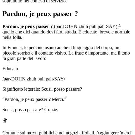
soprattutto nei contesti di servizio.
Pardon, je peux passer ?
Pardon, je peux passer ?
(par-DOHN zhuh puh pah-SAY) è
quello che dici quando devi farti strada. È educato, breve e normale
nella folla.
In Francia, le persone usano anche il linguaggio del corpo, un
piccolo sorriso e il contatto visivo. La frase è importante, ma il tono
fa gran parte del lavoro.
Educato
/
par-DOHN zhuh puh pah-SAY
/
Significato letterale
:
Scusi, posso passare?
“
Pardon, je peux passer ? Merci.
”
Scusi, posso passare? Grazie.
🌍
Comune sui mezzi pubblici e nei negozi affollati. Aggiungere 'merci'