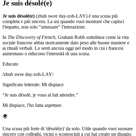
Je suis désolé(e)
Je suis désolé(e)
(zhuh swee day-zoh-LAY) è una scusa più
completa e più sincera. La usi quando vuoi mostrare che capisci
l'impatto, non solo "smussare" l'interazione.
In
The Discovery of French
, Graham Robb sottolinea come la vita
sociale francese abbia storicamente dato peso alle buone maniere e
ai rituali verbali. Lo senti ancora oggi nel modo in cui i francesi
aumentano o riducono l'intensità di una scusa.
Educato
/
zhuh swee day-zoh-LAY
/
Significato letterale
:
Mi dispiace
“
Je suis désolé, je vous ai fait attendre.
”
Mi dispiace, l'ho fatta aspettare.
🌍
Una scusa più forte di 'désolé(e)' da solo. Utile quando vuoi suonare
sincero con colleghi, vicini o sconosciuti a cui hai creato un disagio.