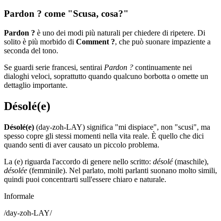
Pardon ? come "Scusa, cosa?"
Pardon ?
è uno dei modi più naturali per chiedere di ripetere. Di
solito è più morbido di
Comment ?
, che può suonare impaziente a
seconda del tono.
Se guardi serie francesi, sentirai
Pardon ?
continuamente nei
dialoghi veloci, soprattutto quando qualcuno borbotta o omette un
dettaglio importante.
Désolé(e)
Désolé(e)
(day-zoh-LAY) significa "mi dispiace", non "scusi", ma
spesso copre gli stessi momenti nella vita reale. È quello che dici
quando senti di aver causato un piccolo problema.
La (e) riguarda l'accordo di genere nello scritto:
désolé
(maschile),
désolée
(femminile). Nel parlato, molti parlanti suonano molto simili,
quindi puoi concentrarti sull'essere chiaro e naturale.
Informale
/
day-zoh-LAY
/