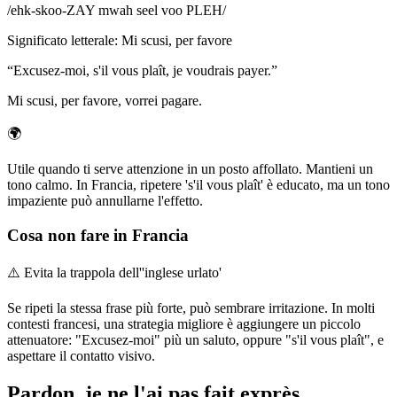
/
ehk-skoo-ZAY mwah seel voo PLEH
/
Significato letterale
:
Mi scusi, per favore
“
Excusez-moi, s'il vous plaît, je voudrais payer.
”
Mi scusi, per favore, vorrei pagare.
🌍
Utile quando ti serve attenzione in un posto affollato. Mantieni un
tono calmo. In Francia, ripetere 's'il vous plaît' è educato, ma un tono
impaziente può annullarne l'effetto.
Cosa non fare in Francia
⚠️
Evita la trappola dell''inglese urlato'
Se ripeti la stessa frase più forte, può sembrare irritazione. In molti
contesti francesi, una strategia migliore è aggiungere un piccolo
attenuatore: "Excusez-moi" più un saluto, oppure "s'il vous plaît", e
aspettare il contatto visivo.
Pardon, je ne l'ai pas fait exprès