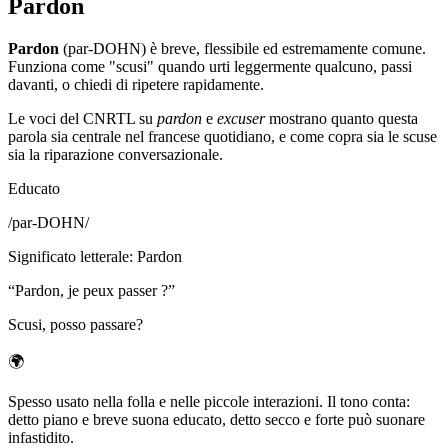
Pardon
Pardon
(par-DOHN) è breve, flessibile ed estremamente comune.
Funziona come "scusi" quando urti leggermente qualcuno, passi
davanti, o chiedi di ripetere rapidamente.
Le voci del CNRTL su
pardon
e
excuser
mostrano quanto questa
parola sia centrale nel francese quotidiano, e come copra sia le scuse
sia la riparazione conversazionale.
Educato
/
par-DOHN
/
Significato letterale
:
Pardon
“
Pardon, je peux passer ?
”
Scusi, posso passare?
🌍
Spesso usato nella folla e nelle piccole interazioni. Il tono conta:
detto piano e breve suona educato, detto secco e forte può suonare
infastidito.