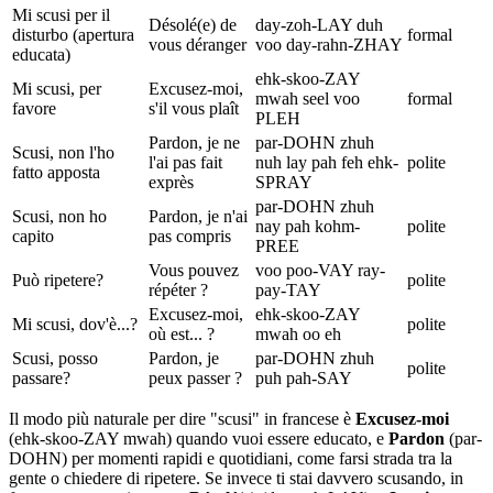
Mi scusi per il
Désolé(e) de
day-zoh-LAY duh
disturbo (apertura
formal
vous déranger
voo day-rahn-ZHAY
educata)
ehk-skoo-ZAY
Mi scusi, per
Excusez-moi,
mwah seel voo
formal
favore
s'il vous plaît
PLEH
Pardon, je ne
par-DOHN zhuh
Scusi, non l'ho
l'ai pas fait
nuh lay pah feh ehk-
polite
fatto apposta
exprès
SPRAY
par-DOHN zhuh
Scusi, non ho
Pardon, je n'ai
nay pah kohm-
polite
capito
pas compris
PREE
Vous pouvez
voo poo-VAY ray-
Può ripetere?
polite
répéter ?
pay-TAY
Excusez-moi,
ehk-skoo-ZAY
Mi scusi, dov'è...?
polite
où est... ?
mwah oo eh
Scusi, posso
Pardon, je
par-DOHN zhuh
polite
passare?
peux passer ?
puh pah-SAY
Il modo più naturale per dire "scusi" in francese è
Excusez-moi
(ehk-skoo-ZAY mwah) quando vuoi essere educato, e
Pardon
(par-
DOHN) per momenti rapidi e quotidiani, come farsi strada tra la
gente o chiedere di ripetere. Se invece ti stai davvero scusando, in