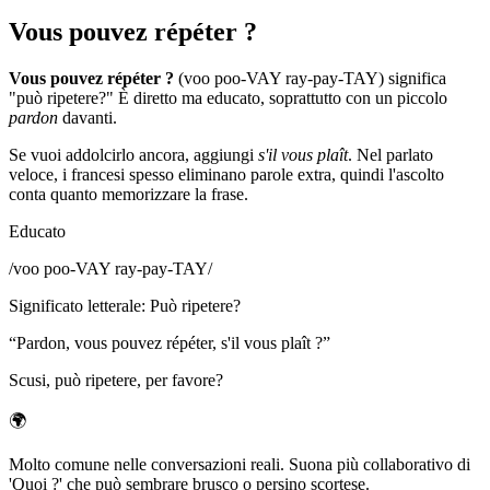
Vous pouvez répéter ?
Vous pouvez répéter ?
(voo poo-VAY ray-pay-TAY) significa
"può ripetere?" È diretto ma educato, soprattutto con un piccolo
pardon
davanti.
Se vuoi addolcirlo ancora, aggiungi
s'il vous plaît
. Nel parlato
veloce, i francesi spesso eliminano parole extra, quindi l'ascolto
conta quanto memorizzare la frase.
Educato
/
voo poo-VAY ray-pay-TAY
/
Significato letterale
:
Può ripetere?
“
Pardon, vous pouvez répéter, s'il vous plaît ?
”
Scusi, può ripetere, per favore?
🌍
Molto comune nelle conversazioni reali. Suona più collaborativo di
'Quoi ?' che può sembrare brusco o persino scortese.