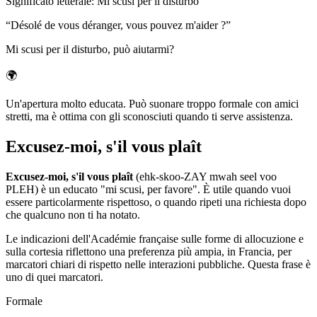
Significato letterale
:
Mi scusi per il disturbo
“
Désolé de vous déranger, vous pouvez m'aider ?
”
Mi scusi per il disturbo, può aiutarmi?
🌍
Un'apertura molto educata. Può suonare troppo formale con amici
stretti, ma è ottima con gli sconosciuti quando ti serve assistenza.
Excusez-moi, s'il vous plaît
Excusez-moi, s'il vous plaît
(ehk-skoo-ZAY mwah seel voo
PLEH) è un educato "mi scusi, per favore". È utile quando vuoi
essere particolarmente rispettoso, o quando ripeti una richiesta dopo
che qualcuno non ti ha notato.
Le indicazioni dell'Académie française sulle forme di allocuzione e
sulla cortesia riflettono una preferenza più ampia, in Francia, per
marcatori chiari di rispetto nelle interazioni pubbliche. Questa frase è
uno di quei marcatori.
Formale