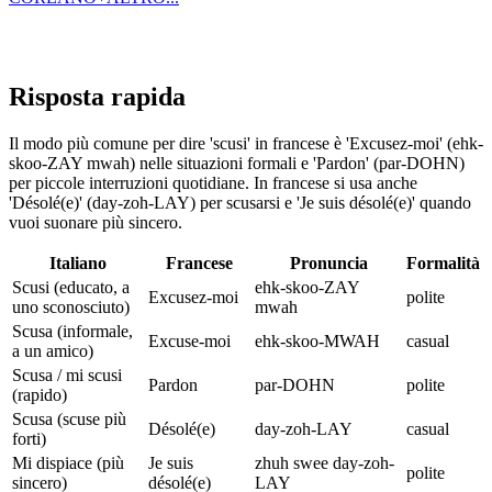
Risposta rapida
Il modo più comune per dire 'scusi' in francese è 'Excusez-moi' (ehk-
skoo-ZAY mwah) nelle situazioni formali e 'Pardon' (par-DOHN)
per piccole interruzioni quotidiane. In francese si usa anche
'Désolé(e)' (day-zoh-LAY) per scusarsi e 'Je suis désolé(e)' quando
vuoi suonare più sincero.
Italiano
Francese
Pronuncia
Formalità
Scusi (educato, a
ehk-skoo-ZAY
Excusez-moi
polite
uno sconosciuto)
mwah
Scusa (informale,
Excuse-moi
ehk-skoo-MWAH
casual
a un amico)
Scusa / mi scusi
Pardon
par-DOHN
polite
(rapido)
Scusa (scuse più
Désolé(e)
day-zoh-LAY
casual
forti)
Mi dispiace (più
Je suis
zhuh swee day-zoh-
polite
sincero)
désolé(e)
LAY