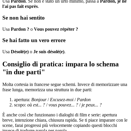
Usa
Pardon
. Se non è stato un urto minimo, passa a
Pardon, je ne
l'ai pas fait exprès
.
Se non hai sentito
Usa
Pardon ?
o
Vous pouvez répéter ?
Se hai fatto un vero errore
Usa
Désolé(e)
o
Je suis désolé(e)
.
Consiglio di pratica: impara lo schema
"in due parti"
Molta cortesia in francese segue schemi. Invece di memorizzare una
frase lunga, memorizza una struttura in due parti:
apertura:
Bonjour
/
Excusez-moi
/
Pardon
scopo:
où est... ?
/
vous pouvez... ?
/
je peux... ?
È anche così che funzionano i dialoghi di film e serie: apertura
breve, intenzione chiara, chiusura rapida. Se ti piace imparare con le
scene, farai progressi più velocemente copiando questi blocchi
invece di tradurre parola per parola.